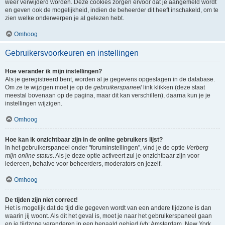
weer verwijderd worden. Deze cookies zorgen ervoor dat je aangemeld wordt
en geven ook de mogelijkheid, indien de beheerder dit heeft inschakeld, om te
zien welke onderwerpen je al gelezen hebt.
Omhoog
Gebruikersvoorkeuren en instellingen
Hoe verander ik mijn instellingen?
Als je geregistreerd bent, worden al je gegevens opgeslagen in de database.
Om ze te wijzigen moet je op de
gebruikerspaneel
link klikken (deze staat
meestal bovenaan op de pagina, maar dit kan verschillen), daarna kun je je
instellingen wijzigen.
Omhoog
Hoe kan ik onzichtbaar zijn in de online gebruikers lijst?
In het gebruikerspaneel onder "foruminstellingen", vind je de optie
Verberg
mijn online status
. Als je deze optie activeert zul je onzichtbaar zijn voor
iedereen, behalve voor beheerders, moderators en jezelf.
Omhoog
De tijden zijn niet correct!
Het is mogelijk dat de tijd die gegeven wordt van een andere tijdzone is dan
waarin jij woont. Als dit het geval is, moet je naar het gebruikerspaneel gaan
en je tijdzone veranderen in een bepaald gebied (vb: Amsterdam, New York,