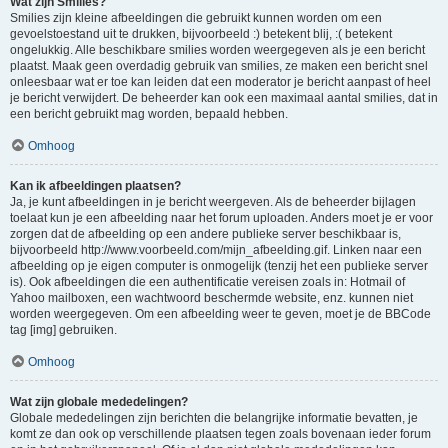
Wat zijn Smilies?
Smilies zijn kleine afbeeldingen die gebruikt kunnen worden om een
gevoelstoestand uit te drukken, bijvoorbeeld :) betekent blij, :( betekent
ongelukkig. Alle beschikbare smilies worden weergegeven als je een bericht
plaatst. Maak geen overdadig gebruik van smilies, ze maken een bericht snel
onleesbaar wat er toe kan leiden dat een moderator je bericht aanpast of heel
je bericht verwijdert. De beheerder kan ook een maximaal aantal smilies, dat in
een bericht gebruikt mag worden, bepaald hebben.
Omhoog
Kan ik afbeeldingen plaatsen?
Ja, je kunt afbeeldingen in je bericht weergeven. Als de beheerder bijlagen
toelaat kun je een afbeelding naar het forum uploaden. Anders moet je er voor
zorgen dat de afbeelding op een andere publieke server beschikbaar is,
bijvoorbeeld http://www.voorbeeld.com/mijn_afbeelding.gif. Linken naar een
afbeelding op je eigen computer is onmogelijk (tenzij het een publieke server
is). Ook afbeeldingen die een authentificatie vereisen zoals in: Hotmail of
Yahoo mailboxen, een wachtwoord beschermde website, enz. kunnen niet
worden weergegeven. Om een afbeelding weer te geven, moet je de BBCode
tag [img] gebruiken.
Omhoog
Wat zijn globale mededelingen?
Globale mededelingen zijn berichten die belangrijke informatie bevatten, je
komt ze dan ook op verschillende plaatsen tegen zoals bovenaan ieder forum