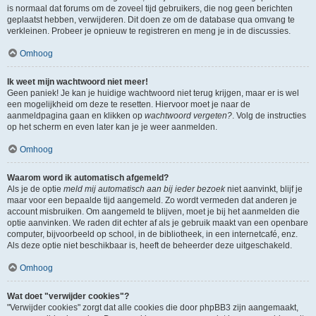
is normaal dat forums om de zoveel tijd gebruikers, die nog geen berichten
geplaatst hebben, verwijderen. Dit doen ze om de database qua omvang te
verkleinen. Probeer je opnieuw te registreren en meng je in de discussies.
Omhoog
Ik weet mijn wachtwoord niet meer!
Geen paniek! Je kan je huidige wachtwoord niet terug krijgen, maar er is wel
een mogelijkheid om deze te resetten. Hiervoor moet je naar de
aanmeldpagina gaan en klikken op
wachtwoord vergeten?
. Volg de instructies
op het scherm en even later kan je je weer aanmelden.
Omhoog
Waarom word ik automatisch afgemeld?
Als je de optie
meld mij automatisch aan bij ieder bezoek
niet aanvinkt, blijf je
maar voor een bepaalde tijd aangemeld. Zo wordt vermeden dat anderen je
account misbruiken. Om aangemeld te blijven, moet je bij het aanmelden die
optie aanvinken. We raden dit echter af als je gebruik maakt van een openbare
computer, bijvoorbeeld op school, in de bibliotheek, in een internetcafé, enz.
Als deze optie niet beschikbaar is, heeft de beheerder deze uitgeschakeld.
Omhoog
Wat doet "verwijder cookies"?
"Verwijder cookies" zorgt dat alle cookies die door phpBB3 zijn aangemaakt,