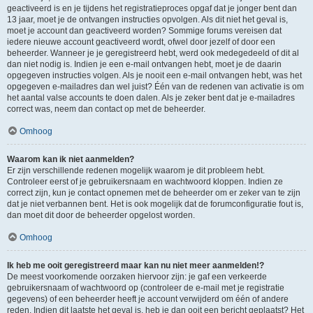
geactiveerd is en je tijdens het registratieproces opgaf dat je jonger bent dan
13 jaar, moet je de ontvangen instructies opvolgen. Als dit niet het geval is,
moet je account dan geactiveerd worden? Sommige forums vereisen dat
iedere nieuwe account geactiveerd wordt, ofwel door jezelf of door een
beheerder. Wanneer je je geregistreerd hebt, werd ook medegedeeld of dit al
dan niet nodig is. Indien je een e-mail ontvangen hebt, moet je de daarin
opgegeven instructies volgen. Als je nooit een e-mail ontvangen hebt, was het
opgegeven e-mailadres dan wel juist? Één van de redenen van activatie is om
het aantal valse accounts te doen dalen. Als je zeker bent dat je e-mailadres
correct was, neem dan contact op met de beheerder.
Omhoog
Waarom kan ik niet aanmelden?
Er zijn verschillende redenen mogelijk waarom je dit probleem hebt.
Controleer eerst of je gebruikersnaam en wachtwoord kloppen. Indien ze
correct zijn, kun je contact opnemen met de beheerder om er zeker van te zijn
dat je niet verbannen bent. Het is ook mogelijk dat de forumconfiguratie fout is,
dan moet dit door de beheerder opgelost worden.
Omhoog
Ik heb me ooit geregistreerd maar kan nu niet meer aanmelden!?
De meest voorkomende oorzaken hiervoor zijn: je gaf een verkeerde
gebruikersnaam of wachtwoord op (controleer de e-mail met je registratie
gegevens) of een beheerder heeft je account verwijderd om één of andere
reden. Indien dit laatste het geval is, heb je dan ooit een bericht geplaatst? Het