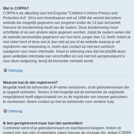
Wat is COPPA?
COPPA is de afkorting voor het Engelse "Children’s Online Privacy and
Protection Act". Dit is een Amerikaanse wet uit 1998 die vereist dat iedere
website die mogelijk gegevens van jongeren onder de 13 jaar verzamelt,
hiervoor de toestemming heeft van de ouders. Deze toestemming moet
schriftelijk of op een andere wijze gegeven worden, zodat de ouders weten dat
de website persoonlijke gegevens van hun kind, jonger dan 13, heeft. Indien je
niet zeker bent of deze wet al dan niet op jou of de website waarop je wil
registreren van toepassing is, neem dan contact op met een juridisch
raadgever voor meer informatie. Houd er rekening mee dat het phpBB-team
geen wettelijke informatie kan verschaffen en ook niet het aanspreekpunt is
voor deze wetgeving, tenzij dit hieronder vermeld wordt.
Omhoog
Waarom kan ik niet registreren?
Mogelijk heeft de beheerder je IP-adres verbannen, of de gebruikersnaam die
je opgeeft verboden. Tevens is het mogelijk dat de beheerder de registratie
mogelijkheid heeft uitgeschakeld om zo de registratie van nieuwe gebruikers
te voorkomen. Neem contact op met de beheerder voor verdere hulp.
Omhoog
Ik ben geregistreerd maar kan niet aanmelden!
Controleer eerst of je gebruikersnaam en wachtwoord kloppen. Indien ze
correct zijn, kan één of meerdere zaken hiervan de oorzaak zijn. Indien COPPA