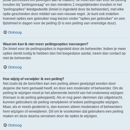
juiste permissies om peilingen aan te maken). Je moet een titel voor de peiling
invullen bij "peilingsvraag" en dan minstens 2 mogelijkheden invullen in het
"peilingopties"-tekstgedeelte (limiet is ingesteld door de beheerder), met elke
optie gescheiden door middel van een nieuwe regel. Je kunt ook instellen
hoeveel opties een gebruiker mag kiezen onder "opties per gebruiker" en een
tijdslimiet in dagen voor de peiling (0 is een peiling van oneindige duur).
Omhoog
Waarom kan ik niet meer peilingsopties toevoegen?
De limiet voor de peilingsopties is ingesteld door de beheerder. Indien je meer
opties denkt nodig te hebben dan het toegestane aantal, neem dan contact op
met de beheerder.
Omhoog
Hoe wijzig of verwijder ik een peiling?
Net zoals bij de berichten kan een peiling alleen gewijzigd worden door
degene die hem gemaakt heeft, en door een moderator of beheerder. Om de
peiling te wijzigen moet je het allereerste bericht van het onderwerp wijzigen
(hieraan is de peiling gekoppeld). Als er nog geen stemmen zijn uitgebracht,
kunnen gebruikers de peiling verwijderen of iedere peilingsoptie wijzigen.
Maar, als er reeds gestemd is, dan kunnen alleen moderators of beheerders
hem wijzigen of verwijderen. Dit om te voorkomen dat gebruikers een peiling
maken en deze daarna vervalsen door de opties te wijzigen.
Omhoog