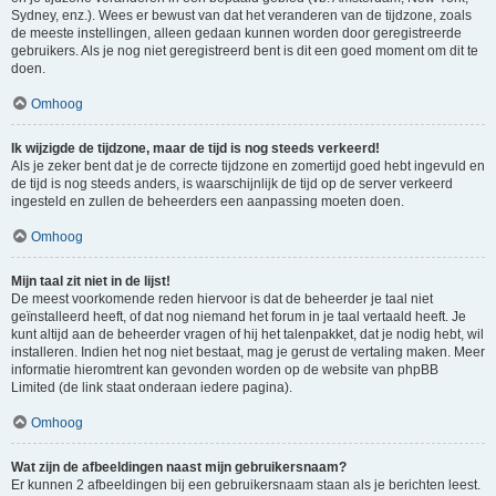
Sydney, enz.). Wees er bewust van dat het veranderen van de tijdzone, zoals
de meeste instellingen, alleen gedaan kunnen worden door geregistreerde
gebruikers. Als je nog niet geregistreerd bent is dit een goed moment om dit te
doen.
Omhoog
Ik wijzigde de tijdzone, maar de tijd is nog steeds verkeerd!
Als je zeker bent dat je de correcte tijdzone en zomertijd goed hebt ingevuld en
de tijd is nog steeds anders, is waarschijnlijk de tijd op de server verkeerd
ingesteld en zullen de beheerders een aanpassing moeten doen.
Omhoog
Mijn taal zit niet in de lijst!
De meest voorkomende reden hiervoor is dat de beheerder je taal niet
geïnstalleerd heeft, of dat nog niemand het forum in je taal vertaald heeft. Je
kunt altijd aan de beheerder vragen of hij het talenpakket, dat je nodig hebt, wil
installeren. Indien het nog niet bestaat, mag je gerust de vertaling maken. Meer
informatie hieromtrent kan gevonden worden op de website van phpBB
Limited (de link staat onderaan iedere pagina).
Omhoog
Wat zijn de afbeeldingen naast mijn gebruikersnaam?
Er kunnen 2 afbeeldingen bij een gebruikersnaam staan als je berichten leest.