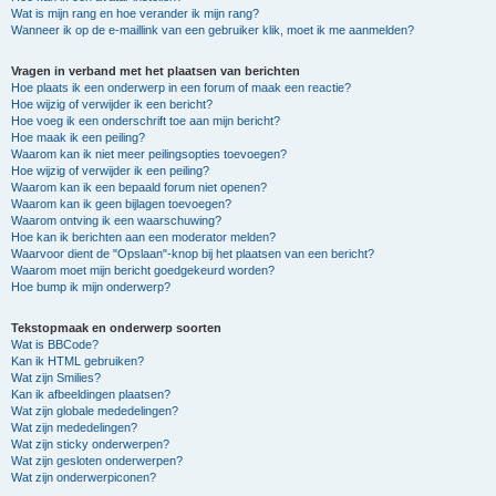
Wat is mijn rang en hoe verander ik mijn rang?
Wanneer ik op de e-maillink van een gebruiker klik, moet ik me aanmelden?
Vragen in verband met het plaatsen van berichten
Hoe plaats ik een onderwerp in een forum of maak een reactie?
Hoe wijzig of verwijder ik een bericht?
Hoe voeg ik een onderschrift toe aan mijn bericht?
Hoe maak ik een peiling?
Waarom kan ik niet meer peilingsopties toevoegen?
Hoe wijzig of verwijder ik een peiling?
Waarom kan ik een bepaald forum niet openen?
Waarom kan ik geen bijlagen toevoegen?
Waarom ontving ik een waarschuwing?
Hoe kan ik berichten aan een moderator melden?
Waarvoor dient de "Opslaan"-knop bij het plaatsen van een bericht?
Waarom moet mijn bericht goedgekeurd worden?
Hoe bump ik mijn onderwerp?
Tekstopmaak en onderwerp soorten
Wat is BBCode?
Kan ik HTML gebruiken?
Wat zijn Smilies?
Kan ik afbeeldingen plaatsen?
Wat zijn globale mededelingen?
Wat zijn mededelingen?
Wat zijn sticky onderwerpen?
Wat zijn gesloten onderwerpen?
Wat zijn onderwerpiconen?