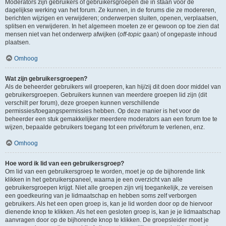
Moderators zijn gebruikers of gebruikersgroepen die in staan voor de
dagelijkse werking van het forum. Ze kunnen, in de forums die ze modereren,
berichten wijzigen en verwijderen; onderwerpen sluiten, openen, verplaatsen,
splitsen en verwijderen. In het algemeen moeten ze er gewoon op toe zien dat
mensen niet van het onderwerp afwijken (
off-topic
gaan) of ongepaste inhoud
plaatsen.
Omhoog
Wat zijn gebruikersgroepen?
Als de beheerder gebruikers wil groeperen, kan hij/zij dit doen door middel van
gebruikersgroepen. Gebruikers kunnen van meerdere groepen lid zijn (dit
verschilt per forum), deze groepen kunnen verschillende
permissies/toegangspermissies hebben. Op deze manier is het voor de
beheerder een stuk gemakkelijker meerdere moderators aan een forum toe te
wijzen, bepaalde gebruikers toegang tot een privéforum te verlenen, enz.
Omhoog
Hoe word ik lid van een gebruikersgroep?
Om lid van een gebruikersgroep te worden, moet je op de bijhorende link
klikken in het gebruikerspaneel, waarna je een overzicht van alle
gebruikersgroepen krijgt. Niet alle groepen zijn vrij toegankelijk, ze vereisen
een goedkeuring van je lidmaatschap en hebben soms zelf verborgen
gebruikers. Als het een open groep is, kan je lid worden door op de hiervoor
dienende knop te klikken. Als het een gesloten groep is, kan je je lidmaatschap
aanvragen door op de bijhorende knop te klikken. De groepsleider moet je