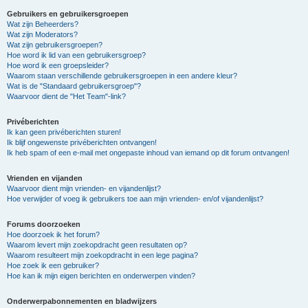
Gebruikers en gebruikersgroepen
Wat zijn Beheerders?
Wat zijn Moderators?
Wat zijn gebruikersgroepen?
Hoe word ik lid van een gebruikersgroep?
Hoe word ik een groepsleider?
Waarom staan verschillende gebruikersgroepen in een andere kleur?
Wat is de "Standaard gebruikersgroep"?
Waarvoor dient de "Het Team"-link?
Privéberichten
Ik kan geen privéberichten sturen!
Ik blijf ongewenste privéberichten ontvangen!
Ik heb spam of een e-mail met ongepaste inhoud van iemand op dit forum ontvangen!
Vrienden en vijanden
Waarvoor dient mijn vrienden- en vijandenlijst?
Hoe verwijder of voeg ik gebruikers toe aan mijn vrienden- en/of vijandenlijst?
Forums doorzoeken
Hoe doorzoek ik het forum?
Waarom levert mijn zoekopdracht geen resultaten op?
Waarom resulteert mijn zoekopdracht in een lege pagina?
Hoe zoek ik een gebruiker?
Hoe kan ik mijn eigen berichten en onderwerpen vinden?
Onderwerpabonnementen en bladwijzers