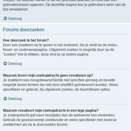
voegen. De tweede manier is via het gebruikerspaneel, je moet dan een
gebruikersnaam opgeven. Op dezelfde pagina kun je gebruikers weer van de
lijst verwijderen.
Omhoog
Forums doorzoeken
Hoe doorzoek ik het forum?
Door een zoekterm op te geven in het zoekveld, die je vindt op de index-,
forum- en onderwerppagina. Uitgebreid zoeken is mogelijk door op de
"zoeken" link te klikken, deze vind je op iedere pagina.
Omhoog
Waarom levert mijn zoekopdracht geen resultaten op?
Je zoekterm was hoogstwaarschijnlijk niet specifiek genoeg en bevatte
mogelijk teveel termen die niet door phpBB3 geïndexeerd worden. Wees
specifieker en gebruik, bij uitgebreid zoeken, de beschikbare opties.
Omhoog
Waarom resulteert mijn zoekopdracht in een lege pagina?
Je zoekopdracht gaf meer resultaten dan de webserver kon verwerken.
Gebruik de geavanceerde zoekfunctie en wees specifieker met zowel je
zoektermen als de te doorzoeken forums.