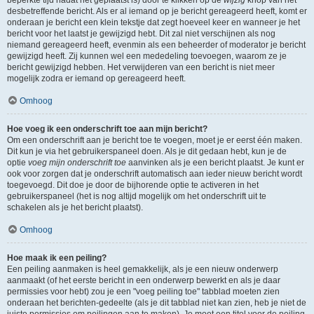
beperkte tijd nadat het geplaatst is) door te klikken op de
wijzig
knop van het
desbetreffende bericht. Als er al iemand op je bericht gereageerd heeft, komt er
onderaan je bericht een klein tekstje dat zegt hoeveel keer en wanneer je het
bericht voor het laatst je gewijzigd hebt. Dit zal niet verschijnen als nog
niemand gereageerd heeft, evenmin als een beheerder of moderator je bericht
gewijzigd heeft. Zij kunnen wel een mededeling toevoegen, waarom ze je
bericht gewijzigd hebben. Het verwijderen van een bericht is niet meer
mogelijk zodra er iemand op gereageerd heeft.
Omhoog
Hoe voeg ik een onderschrift toe aan mijn bericht?
Om een onderschrift aan je bericht toe te voegen, moet je er eerst één maken.
Dit kun je via het gebruikerspaneel doen. Als je dit gedaan hebt, kun je de
optie
voeg mijn onderschrift toe
aanvinken als je een bericht plaatst. Je kunt er
ook voor zorgen dat je onderschrift automatisch aan ieder nieuw bericht wordt
toegevoegd. Dit doe je door de bijhorende optie te activeren in het
gebruikerspaneel (het is nog altijd mogelijk om het onderschrift uit te
schakelen als je het bericht plaatst).
Omhoog
Hoe maak ik een peiling?
Een peiling aanmaken is heel gemakkelijk, als je een nieuw onderwerp
aanmaakt (of het eerste bericht in een onderwerp bewerkt en als je daar
permissies voor hebt) zou je een "voeg peiling toe" tabblad moeten zien
onderaan het berichten-gedeelte (als je dit tabblad niet kan zien, heb je niet de