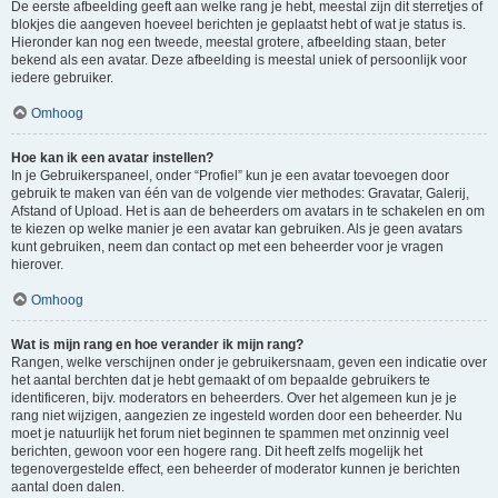
De eerste afbeelding geeft aan welke rang je hebt, meestal zijn dit sterretjes of
blokjes die aangeven hoeveel berichten je geplaatst hebt of wat je status is.
Hieronder kan nog een tweede, meestal grotere, afbeelding staan, beter
bekend als een avatar. Deze afbeelding is meestal uniek of persoonlijk voor
iedere gebruiker.
Omhoog
Hoe kan ik een avatar instellen?
In je Gebruikerspaneel, onder “Profiel” kun je een avatar toevoegen door
gebruik te maken van één van de volgende vier methodes: Gravatar, Galerij,
Afstand of Upload. Het is aan de beheerders om avatars in te schakelen en om
te kiezen op welke manier je een avatar kan gebruiken. Als je geen avatars
kunt gebruiken, neem dan contact op met een beheerder voor je vragen
hierover.
Omhoog
Wat is mijn rang en hoe verander ik mijn rang?
Rangen, welke verschijnen onder je gebruikersnaam, geven een indicatie over
het aantal berchten dat je hebt gemaakt of om bepaalde gebruikers te
identificeren, bijv. moderators en beheerders. Over het algemeen kun je je
rang niet wijzigen, aangezien ze ingesteld worden door een beheerder. Nu
moet je natuurlijk het forum niet beginnen te spammen met onzinnig veel
berichten, gewoon voor een hogere rang. Dit heeft zelfs mogelijk het
tegenovergestelde effect, een beheerder of moderator kunnen je berichten
aantal doen dalen.