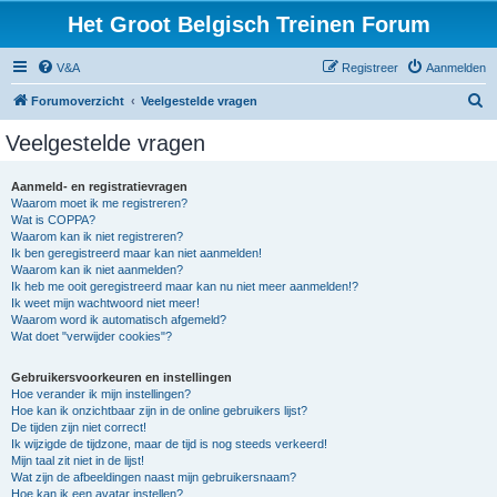
Het Groot Belgisch Treinen Forum
V&A
Registreer
Aanmelden
Z
Forumoverzicht
Veelgestelde vragen
o
Veelgestelde vragen
e
k
Aanmeld- en registratievragen
Waarom moet ik me registreren?
Wat is COPPA?
Waarom kan ik niet registreren?
Ik ben geregistreerd maar kan niet aanmelden!
Waarom kan ik niet aanmelden?
Ik heb me ooit geregistreerd maar kan nu niet meer aanmelden!?
Ik weet mijn wachtwoord niet meer!
Waarom word ik automatisch afgemeld?
Wat doet "verwijder cookies"?
Gebruikersvoorkeuren en instellingen
Hoe verander ik mijn instellingen?
Hoe kan ik onzichtbaar zijn in de online gebruikers lijst?
De tijden zijn niet correct!
Ik wijzigde de tijdzone, maar de tijd is nog steeds verkeerd!
Mijn taal zit niet in de lijst!
Wat zijn de afbeeldingen naast mijn gebruikersnaam?
Hoe kan ik een avatar instellen?