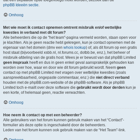
dat een bepaalde optie toegevoegd moet worden, bezoek dan de
phpBB Ideeën sectie
.
Omhoog
Met wie moet ik contact opnemen omtrent misbruik en/of wettelijke
kwesties in verband met dit forum?
Alle beheerders die op de "het team"-pagina vermeld worden, staan open voor
je klachten. Als je geen reactie hebt gekregen, kun je contact opnemen met de
eigenaar van het domein (dmv een
whois lookup
) of, als dit forum op een gratis
host staat (bijvoorbeeld xsbb.nl, nl.forums.cc, dotbb.be, enz.), het beheer of
misbruik-afdeling van de gratis host. Wees je er bewust van dat phpBB Limited
geen inspraak
heeft en dus in geen enkel geval aansprakelijk gehouden kan
worden over hoe, waar en door wie dit forum gebruikt wordt. Neem
geen
contact op met phpBB Limited met vragen over wettelijke kwesties (zoals
aanspreekbaarheid, ongepaste commentaar, enz.) die
niet direct verband
houden met de phpBB.com-website of de phpBB-software. Als je phpBB
Limited toch e-mailt over deze software die
gebruikt wordt door derden
kun je
een korte, of helemaal geen, reactie verwachten.
Omhoog
Hoe neem ik contact op met een beheerder?
Alle gebruikers van het forum kunnen gebruik maken van het “Contact”-
formulier als deze optie is ingeschakeld door de beheerders.
Leden van het forum kunnen ook gebruik maken van de “Het Team”-link.