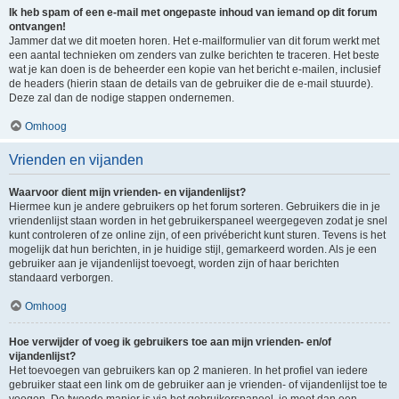
Ik heb spam of een e-mail met ongepaste inhoud van iemand op dit forum
ontvangen!
Jammer dat we dit moeten horen. Het e-mailformulier van dit forum werkt met
een aantal technieken om zenders van zulke berichten te traceren. Het beste
wat je kan doen is de beheerder een kopie van het bericht e-mailen, inclusief
de headers (hierin staan de details van de gebruiker die de e-mail stuurde).
Deze zal dan de nodige stappen ondernemen.
Omhoog
Vrienden en vijanden
Waarvoor dient mijn vrienden- en vijandenlijst?
Hiermee kun je andere gebruikers op het forum sorteren. Gebruikers die in je
vriendenlijst staan worden in het gebruikerspaneel weergegeven zodat je snel
kunt controleren of ze online zijn, of een privébericht kunt sturen. Tevens is het
mogelijk dat hun berichten, in je huidige stijl, gemarkeerd worden. Als je een
gebruiker aan je vijandenlijst toevoegt, worden zijn of haar berichten
standaard verborgen.
Omhoog
Hoe verwijder of voeg ik gebruikers toe aan mijn vrienden- en/of
vijandenlijst?
Het toevoegen van gebruikers kan op 2 manieren. In het profiel van iedere
gebruiker staat een link om de gebruiker aan je vrienden- of vijandenlijst toe te