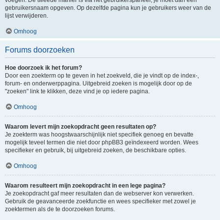
voegen. De tweede manier is via het gebruikerspaneel, je moet dan een
gebruikersnaam opgeven. Op dezelfde pagina kun je gebruikers weer van de
lijst verwijderen.
Omhoog
Forums doorzoeken
Hoe doorzoek ik het forum?
Door een zoekterm op te geven in het zoekveld, die je vindt op de index-,
forum- en onderwerppagina. Uitgebreid zoeken is mogelijk door op de
"zoeken" link te klikken, deze vind je op iedere pagina.
Omhoog
Waarom levert mijn zoekopdracht geen resultaten op?
Je zoekterm was hoogstwaarschijnlijk niet specifiek genoeg en bevatte
mogelijk teveel termen die niet door phpBB3 geïndexeerd worden. Wees
specifieker en gebruik, bij uitgebreid zoeken, de beschikbare opties.
Omhoog
Waarom resulteert mijn zoekopdracht in een lege pagina?
Je zoekopdracht gaf meer resultaten dan de webserver kon verwerken.
Gebruik de geavanceerde zoekfunctie en wees specifieker met zowel je
zoektermen als de te doorzoeken forums.