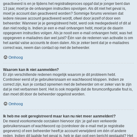
geactiveerd is en je tijdens het registratieproces opgaf dat je jonger bent dan
13 jaar, moet je de ontvangen instructies opvolgen. Als dit niet het geval is,
moet je account dan geactiveerd worden? Sommige forums vereisen dat
iedere nieuwe account geactiveerd wordt, ofwel door jezelf of door een
beheerder. Wanneer je je geregistreerd hebt, werd ook medegedeeld of dit al
dan niet nodig is. Indien je een e-mail ontvangen hebt, moet je de daarin
opgegeven instructies volgen. Als je nooit een e-mail ontvangen hebt, was het
opgegeven e-mailadres dan wel juist? Één van de redenen van activatie is om
het aantal valse accounts te doen dalen. Als je zeker bent dat je e-mailadres
correct was, neem dan contact op met de beheerder.
Omhoog
Waarom kan ik niet aanmelden?
Er zijn verschillende redenen mogelijk waarom je dit probleem hebt.
Controleer eerst of je gebruikersnaam en wachtwoord kloppen. Indien ze
correct zijn, kun je contact opnemen met de beheerder om er zeker van te zijn
dat je niet verbannen bent. Het is ook mogelijk dat de forumconfiguratie fout is,
dan moet dit door de beheerder opgelost worden.
Omhoog
Ik heb me ooit geregistreerd maar kan nu niet meer aanmelden!?
De meest voorkomende oorzaken hiervoor zijn: je gaf een verkeerde
gebruikersnaam of wachtwoord op (controleer de e-mail met je registratie
gegevens) of een beheerder heeft je account verwijderd om één of andere
reden. Indien dit laatste het geval is, heb je dan ooit een bericht geplaatst? Het