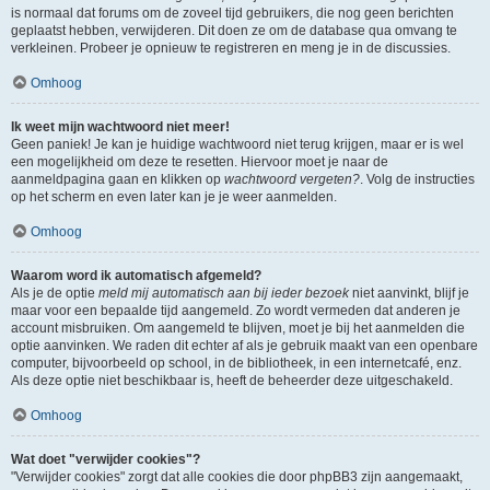
is normaal dat forums om de zoveel tijd gebruikers, die nog geen berichten
geplaatst hebben, verwijderen. Dit doen ze om de database qua omvang te
verkleinen. Probeer je opnieuw te registreren en meng je in de discussies.
Omhoog
Ik weet mijn wachtwoord niet meer!
Geen paniek! Je kan je huidige wachtwoord niet terug krijgen, maar er is wel
een mogelijkheid om deze te resetten. Hiervoor moet je naar de
aanmeldpagina gaan en klikken op
wachtwoord vergeten?
. Volg de instructies
op het scherm en even later kan je je weer aanmelden.
Omhoog
Waarom word ik automatisch afgemeld?
Als je de optie
meld mij automatisch aan bij ieder bezoek
niet aanvinkt, blijf je
maar voor een bepaalde tijd aangemeld. Zo wordt vermeden dat anderen je
account misbruiken. Om aangemeld te blijven, moet je bij het aanmelden die
optie aanvinken. We raden dit echter af als je gebruik maakt van een openbare
computer, bijvoorbeeld op school, in de bibliotheek, in een internetcafé, enz.
Als deze optie niet beschikbaar is, heeft de beheerder deze uitgeschakeld.
Omhoog
Wat doet "verwijder cookies"?
"Verwijder cookies" zorgt dat alle cookies die door phpBB3 zijn aangemaakt,