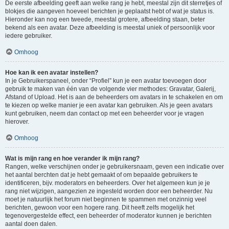
De eerste afbeelding geeft aan welke rang je hebt, meestal zijn dit sterretjes of
blokjes die aangeven hoeveel berichten je geplaatst hebt of wat je status is.
Hieronder kan nog een tweede, meestal grotere, afbeelding staan, beter
bekend als een avatar. Deze afbeelding is meestal uniek of persoonlijk voor
iedere gebruiker.
Omhoog
Hoe kan ik een avatar instellen?
In je Gebruikerspaneel, onder “Profiel” kun je een avatar toevoegen door
gebruik te maken van één van de volgende vier methodes: Gravatar, Galerij,
Afstand of Upload. Het is aan de beheerders om avatars in te schakelen en om
te kiezen op welke manier je een avatar kan gebruiken. Als je geen avatars
kunt gebruiken, neem dan contact op met een beheerder voor je vragen
hierover.
Omhoog
Wat is mijn rang en hoe verander ik mijn rang?
Rangen, welke verschijnen onder je gebruikersnaam, geven een indicatie over
het aantal berchten dat je hebt gemaakt of om bepaalde gebruikers te
identificeren, bijv. moderators en beheerders. Over het algemeen kun je je
rang niet wijzigen, aangezien ze ingesteld worden door een beheerder. Nu
moet je natuurlijk het forum niet beginnen te spammen met onzinnig veel
berichten, gewoon voor een hogere rang. Dit heeft zelfs mogelijk het
tegenovergestelde effect, een beheerder of moderator kunnen je berichten
aantal doen dalen.