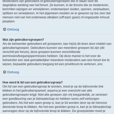
Moderators zijn gebruikers of gebruikersgroepen die in staan voor de
dagelijkse werking van het forum. Ze kunnen, in de forums die ze modereren,
berichten wijzigen en verwijderen; onderwerpen sluiten, openen, verplaatsen,
splitsen en verwijderen. In het algemeen moeten ze er gewoon op toe zien dat
mensen niet van het onderwerp afwijken (
off-topic
gaan) of ongepaste inhoud
plaatsen.
Omhoog
Wat zijn gebruikersgroepen?
Als de beheerder gebruikers wil groeperen, kan hij/zij dit doen door middel van
gebruikersgroepen. Gebruikers kunnen van meerdere groepen lid zijn (dit
verschilt per forum), deze groepen kunnen verschillende
permissies/toegangspermissies hebben. Op deze manier is het voor de
beheerder een stuk gemakkelijker meerdere moderators aan een forum toe te
wijzen, bepaalde gebruikers toegang tot een privéforum te verlenen, enz.
Omhoog
Hoe word ik lid van een gebruikersgroep?
Om lid van een gebruikersgroep te worden, moet je op de bijhorende link
klikken in het gebruikerspaneel, waarna je een overzicht van alle
gebruikersgroepen krijgt. Niet alle groepen zijn vrij toegankelijk, ze vereisen
een goedkeuring van je lidmaatschap en hebben soms zelf verborgen
gebruikers. Als het een open groep is, kan je lid worden door op de hiervoor
dienende knop te klikken. Als het een gesloten groep is, kan je je lidmaatschap
aanvragen door op de bijhorende knop te klikken. De groepsleider moet je