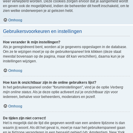
weer verwijderd worden. Deze cookies zorgen ervoor dat je aangemeld wordt
en geven ook de mogelijkheid, indien de beheerder dit heeft inschakeld, om te
zien welke onderwerpen je al gelezen hebt.
Omhoog
Gebruikersvoorkeuren en instellingen
Hoe verander ik mijn instellingen?
Als je geregistreerd bent, worden al je gegevens opgeslagen in de database.
Om ze te wijzigen moet je op de
gebruikerspaneel
link klikken (deze staat
meestal bovenaan op de pagina, maar dit kan verschillen), daarna kun je je
instellingen wijzigen.
Omhoog
Hoe kan ik onzichtbaar zijn in de online gebruikers lijst?
In het gebruikerspaneel onder "foruminstellingen", vind je de optie
Verberg
mijn online status
. Als je deze optie activeert zul je onzichtbaar zijn voor
iedereen, behalve voor beheerders, moderators en jezelf.
Omhoog
De tijden zijn niet correct!
Het is mogelijk dat de tijd die gegeven wordt van een andere tijdzone is dan
waarin jij woont. Als dit het geval is, moet je naar het gebruikerspaneel gaan
en je tijdzone veranderen in een bepaald gebied (vb: Amsterdam, New York,