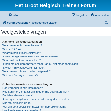
Het Groot Belgisch Treinen Forum
V&A
Registreer
Aanmelden
Z
Forumoverzicht
Veelgestelde vragen
o
Veelgestelde vragen
e
k
Aanmeld- en registratievragen
Waarom moet ik me registreren?
Wat is COPPA?
Waarom kan ik niet registreren?
Ik ben geregistreerd maar kan niet aanmelden!
Waarom kan ik niet aanmelden?
Ik heb me ooit geregistreerd maar kan nu niet meer aanmelden!?
Ik weet mijn wachtwoord niet meer!
Waarom word ik automatisch afgemeld?
Wat doet "verwijder cookies"?
Gebruikersvoorkeuren en instellingen
Hoe verander ik mijn instellingen?
Hoe kan ik onzichtbaar zijn in de online gebruikers lijst?
De tijden zijn niet correct!
Ik wijzigde de tijdzone, maar de tijd is nog steeds verkeerd!
Mijn taal zit niet in de lijst!
Wat zijn de afbeeldingen naast mijn gebruikersnaam?
Hoe kan ik een avatar instellen?