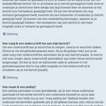
beperkte tijd nadat het geplaatst is) door te klikken op de
wijzig
knop van het
desbetreffende bericht. Als er al iemand op je bericht gereageerd heeft, komt er
onderaan je bericht een klein tekstje dat zegt hoeveel keer en wanneer je het
bericht voor het laatst je gewijzigd hebt. Dit zal niet verschijnen als nog
niemand gereageerd heeft, evenmin als een beheerder of moderator je bericht
gewijzigd heeft. Zij kunnen wel een mededeling toevoegen, waarom ze je
bericht gewijzigd hebben. Het verwijderen van een bericht is niet meer
mogelijk zodra er iemand op gereageerd heeft.
Omhoog
Hoe voeg ik een onderschrift toe aan mijn bericht?
Om een onderschrift aan je bericht toe te voegen, moet je er eerst één maken.
Dit kun je via het gebruikerspaneel doen. Als je dit gedaan hebt, kun je de
optie
voeg mijn onderschrift toe
aanvinken als je een bericht plaatst. Je kunt er
ook voor zorgen dat je onderschrift automatisch aan ieder nieuw bericht wordt
toegevoegd. Dit doe je door de bijhorende optie te activeren in het
gebruikerspaneel (het is nog altijd mogelijk om het onderschrift uit te
schakelen als je het bericht plaatst).
Omhoog
Hoe maak ik een peiling?
Een peiling aanmaken is heel gemakkelijk, als je een nieuw onderwerp
aanmaakt (of het eerste bericht in een onderwerp bewerkt en als je daar
permissies voor hebt) zou je een "voeg peiling toe" tabblad moeten zien
onderaan het berichten-gedeelte (als je dit tabblad niet kan zien, heb je niet de