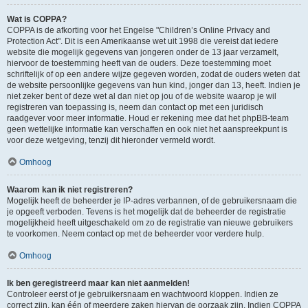
Wat is COPPA?
COPPA is de afkorting voor het Engelse "Children’s Online Privacy and
Protection Act". Dit is een Amerikaanse wet uit 1998 die vereist dat iedere
website die mogelijk gegevens van jongeren onder de 13 jaar verzamelt,
hiervoor de toestemming heeft van de ouders. Deze toestemming moet
schriftelijk of op een andere wijze gegeven worden, zodat de ouders weten dat
de website persoonlijke gegevens van hun kind, jonger dan 13, heeft. Indien je
niet zeker bent of deze wet al dan niet op jou of de website waarop je wil
registreren van toepassing is, neem dan contact op met een juridisch
raadgever voor meer informatie. Houd er rekening mee dat het phpBB-team
geen wettelijke informatie kan verschaffen en ook niet het aanspreekpunt is
voor deze wetgeving, tenzij dit hieronder vermeld wordt.
Omhoog
Waarom kan ik niet registreren?
Mogelijk heeft de beheerder je IP-adres verbannen, of de gebruikersnaam die
je opgeeft verboden. Tevens is het mogelijk dat de beheerder de registratie
mogelijkheid heeft uitgeschakeld om zo de registratie van nieuwe gebruikers
te voorkomen. Neem contact op met de beheerder voor verdere hulp.
Omhoog
Ik ben geregistreerd maar kan niet aanmelden!
Controleer eerst of je gebruikersnaam en wachtwoord kloppen. Indien ze
correct zijn, kan één of meerdere zaken hiervan de oorzaak zijn. Indien COPPA