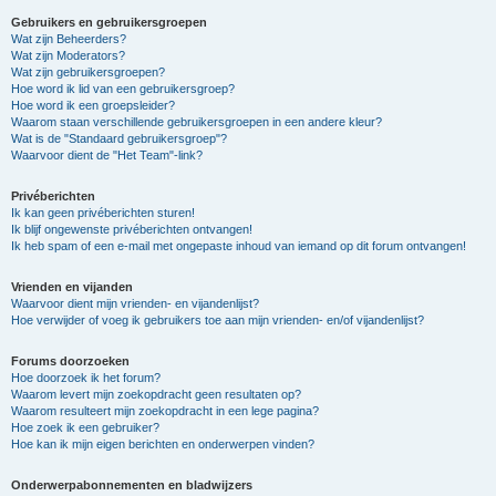
Gebruikers en gebruikersgroepen
Wat zijn Beheerders?
Wat zijn Moderators?
Wat zijn gebruikersgroepen?
Hoe word ik lid van een gebruikersgroep?
Hoe word ik een groepsleider?
Waarom staan verschillende gebruikersgroepen in een andere kleur?
Wat is de "Standaard gebruikersgroep"?
Waarvoor dient de "Het Team"-link?
Privéberichten
Ik kan geen privéberichten sturen!
Ik blijf ongewenste privéberichten ontvangen!
Ik heb spam of een e-mail met ongepaste inhoud van iemand op dit forum ontvangen!
Vrienden en vijanden
Waarvoor dient mijn vrienden- en vijandenlijst?
Hoe verwijder of voeg ik gebruikers toe aan mijn vrienden- en/of vijandenlijst?
Forums doorzoeken
Hoe doorzoek ik het forum?
Waarom levert mijn zoekopdracht geen resultaten op?
Waarom resulteert mijn zoekopdracht in een lege pagina?
Hoe zoek ik een gebruiker?
Hoe kan ik mijn eigen berichten en onderwerpen vinden?
Onderwerpabonnementen en bladwijzers