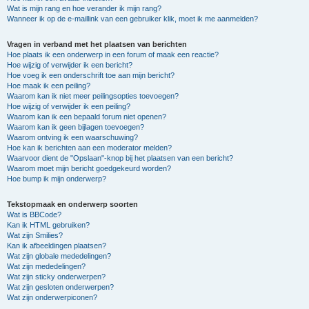
Wat is mijn rang en hoe verander ik mijn rang?
Wanneer ik op de e-maillink van een gebruiker klik, moet ik me aanmelden?
Vragen in verband met het plaatsen van berichten
Hoe plaats ik een onderwerp in een forum of maak een reactie?
Hoe wijzig of verwijder ik een bericht?
Hoe voeg ik een onderschrift toe aan mijn bericht?
Hoe maak ik een peiling?
Waarom kan ik niet meer peilingsopties toevoegen?
Hoe wijzig of verwijder ik een peiling?
Waarom kan ik een bepaald forum niet openen?
Waarom kan ik geen bijlagen toevoegen?
Waarom ontving ik een waarschuwing?
Hoe kan ik berichten aan een moderator melden?
Waarvoor dient de "Opslaan"-knop bij het plaatsen van een bericht?
Waarom moet mijn bericht goedgekeurd worden?
Hoe bump ik mijn onderwerp?
Tekstopmaak en onderwerp soorten
Wat is BBCode?
Kan ik HTML gebruiken?
Wat zijn Smilies?
Kan ik afbeeldingen plaatsen?
Wat zijn globale mededelingen?
Wat zijn mededelingen?
Wat zijn sticky onderwerpen?
Wat zijn gesloten onderwerpen?
Wat zijn onderwerpiconen?