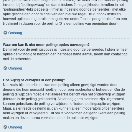
juiste permissies om peilingen aan te maken). Je moet een titel voor de peiling
invullen bij "peilingsvraag" en dan minstens 2 mogelijkheden invullen in het
"peilingopties"-tekstgedeelte (limiet is ingesteld door de beheerder), met elke
optie gescheiden door middel van een nieuwe regel. Je kunt ook instellen
hoeveel opties een gebruiker mag kiezen onder "opties per gebruiker" en een
tijdslimiet in dagen voor de peiling (0 is een peiling van oneindige duur).
Omhoog
Waarom kan ik niet meer peilingsopties toevoegen?
De limiet voor de peilingsopties is ingesteld door de beheerder. Indien je meer
opties denkt nodig te hebben dan het toegestane aantal, neem dan contact op
met de beheerder.
Omhoog
Hoe wijzig of verwijder ik een peiling?
Net zoals bij de berichten kan een peiling alleen gewijzigd worden door
degene die hem gemaakt heeft, en door een moderator of beheerder. Om de
peiling te wijzigen moet je het allereerste bericht van het onderwerp wijzigen
(hieraan is de peiling gekoppeld). Als er nog geen stemmen zijn uitgebracht,
kunnen gebruikers de peiling verwijderen of iedere peilingsoptie wijzigen.
Maar, als er reeds gestemd is, dan kunnen alleen moderators of beheerders
hem wijzigen of verwijderen. Dit om te voorkomen dat gebruikers een peiling
maken en deze daarna vervalsen door de opties te wijzigen.
Omhoog