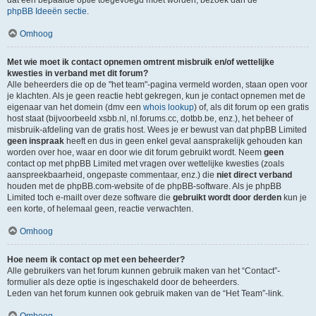
dat een bepaalde optie toegevoegd moet worden, bezoek dan de
phpBB Ideeën sectie
.
Omhoog
Met wie moet ik contact opnemen omtrent misbruik en/of wettelijke
kwesties in verband met dit forum?
Alle beheerders die op de "het team"-pagina vermeld worden, staan open voor
je klachten. Als je geen reactie hebt gekregen, kun je contact opnemen met de
eigenaar van het domein (dmv een
whois lookup
) of, als dit forum op een gratis
host staat (bijvoorbeeld xsbb.nl, nl.forums.cc, dotbb.be, enz.), het beheer of
misbruik-afdeling van de gratis host. Wees je er bewust van dat phpBB Limited
geen inspraak
heeft en dus in geen enkel geval aansprakelijk gehouden kan
worden over hoe, waar en door wie dit forum gebruikt wordt. Neem
geen
contact op met phpBB Limited met vragen over wettelijke kwesties (zoals
aanspreekbaarheid, ongepaste commentaar, enz.) die
niet direct verband
houden met de phpBB.com-website of de phpBB-software. Als je phpBB
Limited toch e-mailt over deze software die
gebruikt wordt door derden
kun je
een korte, of helemaal geen, reactie verwachten.
Omhoog
Hoe neem ik contact op met een beheerder?
Alle gebruikers van het forum kunnen gebruik maken van het “Contact”-
formulier als deze optie is ingeschakeld door de beheerders.
Leden van het forum kunnen ook gebruik maken van de “Het Team”-link.