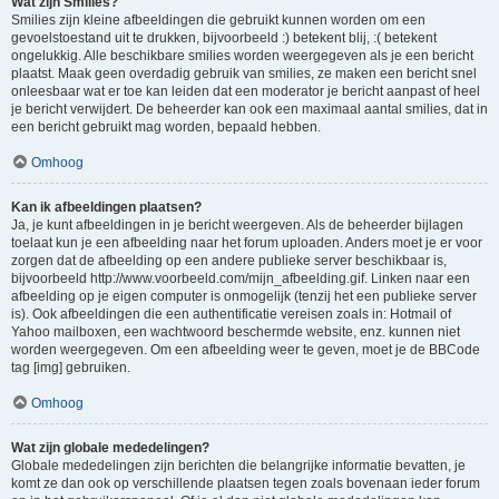
Wat zijn Smilies?
Smilies zijn kleine afbeeldingen die gebruikt kunnen worden om een
gevoelstoestand uit te drukken, bijvoorbeeld :) betekent blij, :( betekent
ongelukkig. Alle beschikbare smilies worden weergegeven als je een bericht
plaatst. Maak geen overdadig gebruik van smilies, ze maken een bericht snel
onleesbaar wat er toe kan leiden dat een moderator je bericht aanpast of heel
je bericht verwijdert. De beheerder kan ook een maximaal aantal smilies, dat in
een bericht gebruikt mag worden, bepaald hebben.
Omhoog
Kan ik afbeeldingen plaatsen?
Ja, je kunt afbeeldingen in je bericht weergeven. Als de beheerder bijlagen
toelaat kun je een afbeelding naar het forum uploaden. Anders moet je er voor
zorgen dat de afbeelding op een andere publieke server beschikbaar is,
bijvoorbeeld http://www.voorbeeld.com/mijn_afbeelding.gif. Linken naar een
afbeelding op je eigen computer is onmogelijk (tenzij het een publieke server
is). Ook afbeeldingen die een authentificatie vereisen zoals in: Hotmail of
Yahoo mailboxen, een wachtwoord beschermde website, enz. kunnen niet
worden weergegeven. Om een afbeelding weer te geven, moet je de BBCode
tag [img] gebruiken.
Omhoog
Wat zijn globale mededelingen?
Globale mededelingen zijn berichten die belangrijke informatie bevatten, je
komt ze dan ook op verschillende plaatsen tegen zoals bovenaan ieder forum