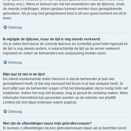
Sydney, enz.). Wees er bewust van dat het veranderen van de tijdzone, zoals
de meeste instellingen, alleen gedaan kunnen worden door geregistreerde
gebruikers. Als je nog niet geregistreerd bent is dit een goed moment om dit te
doen.
Omhoog
Ik wijzigde de tijdzone, maar de tijd is nog steeds verkeerd!
Als je zeker bent dat je de correcte tijdzone en zomertijd goed hebt ingevuld en
de tijd is nog steeds anders, is waarschijnlijk de tijd op de server verkeerd
ingesteld en zullen de beheerders een aanpassing moeten doen.
Omhoog
Mijn taal zit niet in de lijst!
De meest voorkomende reden hiervoor is dat de beheerder je taal niet
geïnstalleerd heeft, of dat nog niemand het forum in je taal vertaald heeft. Je
kunt altijd aan de beheerder vragen of hij het talenpakket, dat je nodig hebt, wil
installeren. Indien het nog niet bestaat, mag je gerust de vertaling maken. Meer
informatie hieromtrent kan gevonden worden op de website van phpBB
Limited (de link staat onderaan iedere pagina).
Omhoog
Wat zijn de afbeeldingen naast mijn gebruikersnaam?
Er kunnen 2 afbeeldingen bij een gebruikersnaam staan als je berichten leest.