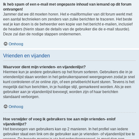
Ik heb spam of een e-mail met ongepaste inhoud van iemand op dit forum
ontvangen!
Jammer dat we dit moeten horen. Het e-mailformulier van dit forum werkt met
een aantal technieken om zenders van zulke berichten te traceren. Het beste
wat je kan doen is de beheerder een kopie van het bericht e-mailen, inclusief
de headers (hierin staan de details van de gebruiker die de e-mail stuurde).
Deze zal dan de nodige stappen ondernemen.
Omhoog
Vrienden en vijanden
Waarvoor dient mijn vrienden- en vijandenlijst?
Hiermee kun je andere gebruikers op het forum sorteren. Gebruikers die in je
vriendenlijst staan worden in het gebruikerspaneel weergegeven zodat je snel
kunt controleren of ze online zijn, of een privébericht kunt sturen. Tevens is het
mogelijk dat hun berichten, in je huidige stijl, gemarkeerd worden. Als je een
gebruiker aan je vijandenlijst toevoegt, worden zijn of haar berichten
standaard verborgen.
Omhoog
Hoe verwijder of voeg ik gebruikers toe aan mijn vrienden- en/of
vijandenlijst?
Het toevoegen van gebruikers kan op 2 manieren. In het profiel van iedere
gebruiker staat een link om de gebruiker aan je vrienden- of vijandenlijst toe te