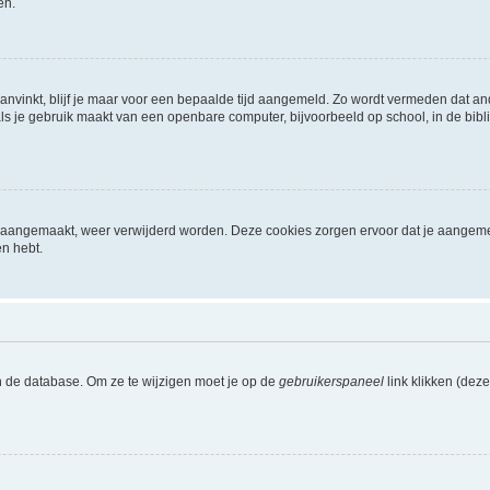
en.
aanvinkt, blijf je maar voor een bepaalde tijd aangemeld. Zo wordt vermeden dat a
ls je gebruik maakt van een openbare computer, bijvoorbeeld op school, in de biblio
ijn aangemaakt, weer verwijderd worden. Deze cookies zorgen ervoor dat je aangem
en hebt.
n de database. Om ze te wijzigen moet je op de
gebruikerspaneel
link klikken (dez