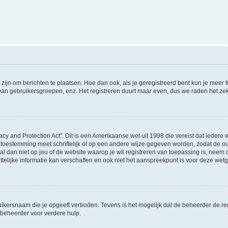
 zijn om berichten te plaatsen. Hoe dan ook, als je geregistreerd bent kun je meer
 van gebruikersgroepen, enz. Het registreren duurt maar even, dus we raden het ze
acy and Protection Act". Dit is een Amerikaanse wet uit 1998 die vereist dat ieder
 toestemming moet schriftelijk of op een andere wijze gegeven worden, zodat de 
et al dan niet op jou of de website waarop je wil registreren van toepassing is, nee
lijke informatie kan verschaffen en ook niet het aanspreekpunt is voor deze wetge
ikersnaam die je opgeeft verboden. Tevens is het mogelijk dat de beheerder de regi
beheerder voor verdere hulp.