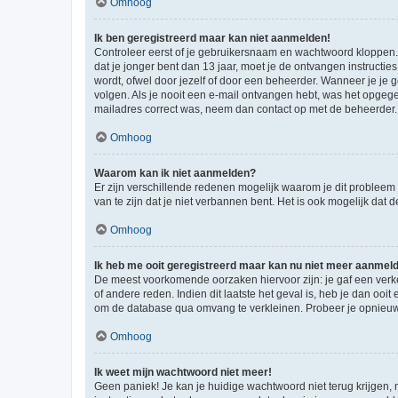
Omhoog
Ik ben geregistreerd maar kan niet aanmelden!
Controleer eerst of je gebruikersnaam en wachtwoord kloppen. I
dat je jonger bent dan 13 jaar, moet je de ontvangen instructi
wordt, ofwel door jezelf of door een beheerder. Wanneer je je 
volgen. Als je nooit een e-mail ontvangen hebt, was het opgege
mailadres correct was, neem dan contact op met de beheerder.
Omhoog
Waarom kan ik niet aanmelden?
Er zijn verschillende redenen mogelijk waarom je dit probleem
van te zijn dat je niet verbannen bent. Het is ook mogelijk dat
Omhoog
Ik heb me ooit geregistreerd maar kan nu niet meer aanmel
De meest voorkomende oorzaken hiervoor zijn: je gaf een verk
of andere reden. Indien dit laatste het geval is, heb je dan oo
om de database qua omvang te verkleinen. Probeer je opnieuw t
Omhoog
Ik weet mijn wachtwoord niet meer!
Geen paniek! Je kan je huidige wachtwoord niet terug krijgen,