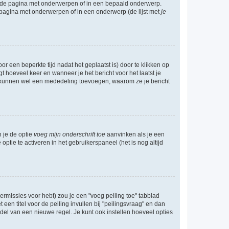
l de pagina met onderwerpen of in een bepaald onderwerp.
 pagina met onderwerpen of in een onderwerp (de lijst met
je
r een beperkte tijd nadat het geplaatst is) door te klikken op
gt hoeveel keer en wanneer je het bericht voor het laatst je
Zij kunnen wel een mededeling toevoegen, waarom ze je bericht
n je de optie
voeg mijn onderschrift toe
aanvinken als je een
optie te activeren in het gebruikerspaneel (het is nog altijd
rmissies voor hebt) zou je een "voeg peiling toe" tabblad
een titel voor de peiling invullen bij "peilingsvraag" en dan
ddel van een nieuwe regel. Je kunt ook instellen hoeveel opties