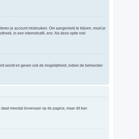
nderen je account misbruiken. Om aangemeld te blijven, moet je
theek, in een internetcafé, enz. Als deze optie niet
eld wordt en geven ook de mogelijkheid, indien de beheerder
e staat meestal bovenaan op de pagina, maar dit kan