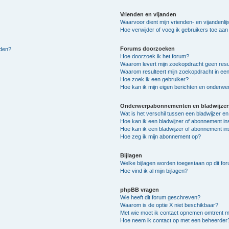
Vrienden en vijanden
Waarvoor dient mijn vrienden- en vijandenlij
Hoe verwijder of voeg ik gebruikers toe aan m
Forums doorzoeken
lden?
Hoe doorzoek ik het forum?
Waarom levert mijn zoekopdracht geen resu
Waarom resulteert mijn zoekopdracht in een
Hoe zoek ik een gebruiker?
Hoe kan ik mijn eigen berichten en onderw
Onderwerpabonnementen en bladwijzer
Wat is het verschil tussen een bladwijzer 
Hoe kan ik een bladwijzer of abonnement in
Hoe kan ik een bladwijzer of abonnement ins
Hoe zeg ik mijn abonnement op?
Bijlagen
Welke bijlagen worden toegestaan op dit fo
Hoe vind ik al mijn bijlagen?
phpBB vragen
Wie heeft dit forum geschreven?
Waarom is de optie X niet beschikbaar?
Met wie moet ik contact opnemen omtrent mis
Hoe neem ik contact op met een beheerder