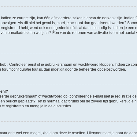
ndien ze correct zijn, kan één of meerdere zaken hiervan de oorzaak zijn. Indien C
es opvolgen. Als dit niet het geval is, moet je account dan geactiveerd worden? S
geregistreerd hebt, werd ook medegedeeld of dit al dan niet nodig is. Indien je een
ven e-mailadres dan wel juist? Één van de redenen van activatie is om het aantal va
 hebt. Controleer eerst of je gebruikersnaam en wachtwoord kloppen. Indien ze cor
 de forumconfiguratie fout is, dan moet dit door de beheerder opgelost worden.
den!?
eerde gebruikersnaam of wachtwoord op (controleer de e-mail met je registratie g
it een bericht geplaatst? Het is normaal dat forums om de zoveel tijd gebruikers, di
e registreren en meng je in de discussies.
 maar er is wel een mogelijkheid om deze te resetten. Hiervoor moet je naar de a