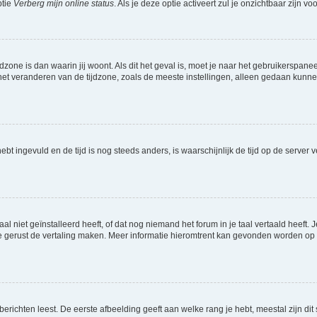
ptie
Verberg mijn online status
. Als je deze optie activeert zul je onzichtbaar zijn 
jdzone is dan waarin jij woont. Als dit het geval is, moet je naar het gebruikerspan
t veranderen van de tijdzone, zoals de meeste instellingen, alleen gedaan kunnen
 hebt ingevuld en de tijd is nog steeds anders, is waarschijnlijk de tijd op de serv
niet geïnstalleerd heeft, of dat nog niemand het forum in je taal vertaald heeft. Je
ag je gerust de vertaling maken. Meer informatie hieromtrent kan gevonden worden o
richten leest. De eerste afbeelding geeft aan welke rang je hebt, meestal zijn dit 