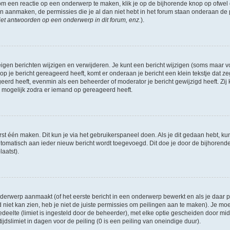
om een reactie op een onderwerp te maken, klik je op de bijhorende knop op ofwe
an aanmaken, de permissies die je al dan niet hebt in het forum staan onderaan de
et antwoorden op een onderwerp in dit forum, enz.
).
eigen berichten wijzigen en verwijderen. Je kunt een bericht wijzigen (soms maar voo
p je bericht gereageerd heeft, komt er onderaan je bericht een klein tekstje dat ze
ageerd heeft, evenmin als een beheerder of moderator je bericht gewijzigd heeft. 
r mogelijk zodra er iemand op gereageerd heeft.
rst één maken. Dit kun je via het gebruikerspaneel doen. Als je dit gedaan hebt, ku
automatisch aan ieder nieuw bericht wordt toegevoegd. Dit doe je door de bijhorende 
laatst).
erwerp aanmaakt (of het eerste bericht in een onderwerp bewerkt en als je daar pe
niet kan zien, heb je niet de juiste permissies om peilingen aan te maken). Je moet 
edeelte (limiet is ingesteld door de beheerder), met elke optie gescheiden door mi
jdslimiet in dagen voor de peiling (0 is een peiling van oneindige duur).