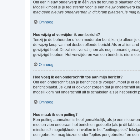
Om een nieuw onderwerp in één van de forums te plaatsen of 
Mogelijk moet je je registreren voor je een nieuw onderwerp k
mag geen nieuwe onderwerpen in dit forum plaatsen, je mag ni
Omhoog
Hoe wijzig of verwijder ik een bericht?
Tenzij je de beheerder of een moderator bent, kun je alleen je 
de
wijzig
knop van het desbetreffende bericht. Als er al iemand o
gewijzigd hebt. Dit zal niet verschijnen als nog niemand gere
gewijzigd hebben. Het verwijderen van een bericht is niet mee
Omhoog
Hoe voeg ik een onderschrift toe aan mijn bericht?
Om een onderschrift aan je bericht toe te voegen, moet je er ee
bericht plaatst. Je kunt er ook voor zorgen dat je onderschrift 
mogelijk om het onderschrift uit te schakelen als je het bericht p
Omhoog
Hoe maak ik een peiling?
Een peiling aanmaken is heel gemakkelijk, als je een nieuw ond
moeten zien onderaan het berichten-gedeelte (als je dit tabblad 
minstens 2 mogelijkheden invullen in het "peilingopties"-tekstg
een gebruiker mag kiezen onder "opties per gebruiker" en een ti