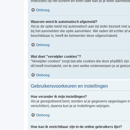
instructies op het scherm en even later kan je je weer aanmeld
Omhoog
Waarom word ik automatisch afgemeld?
Als je de optie
meld mij automatisch aan bij ieder bezoek
niet 
bij het aanmelden die optie aanvinken. We raden dit echter af a
beschikbaar is, heeft de beheerder deze uitgeschakeld.
Omhoog
Wat doet "verwijder cookies"?
"Verwijder cookies" zorgt dat alle cookies die door phpBB3 z
dit heeft inschakeld, om te zien welke onderwerpen je al gelez
Omhoog
Gebruikersvoorkeuren en instellingen
Hoe verander ik mijn instellingen?
Als je geregistreerd bent, worden al je gegevens opgeslagen i
verschillen), daarna kun je je instellingen wijzigen.
Omhoog
Hoe kan ik onzichtbaar zijn in de online gebruikers lijst?