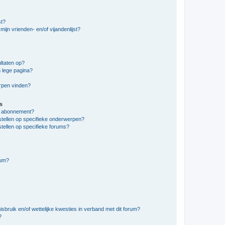
st?
ijn vrienden- en/of vijandenlijst?
ltaten op?
 lege pagina?
erpen vinden?
s
en abonnement?
stellen op specifieke onderwerpen?
tellen op specifieke forums?
rum?
bruik en/of wettelijke kwesties in verband met dit forum?
?