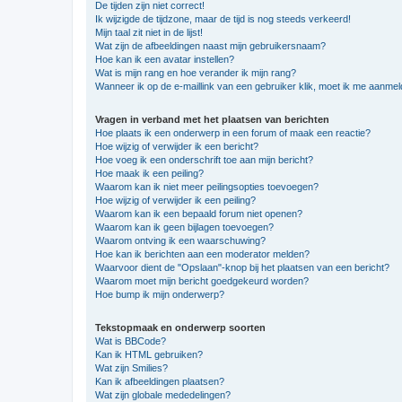
De tijden zijn niet correct!
Ik wijzigde de tijdzone, maar de tijd is nog steeds verkeerd!
Mijn taal zit niet in de lijst!
Wat zijn de afbeeldingen naast mijn gebruikersnaam?
Hoe kan ik een avatar instellen?
Wat is mijn rang en hoe verander ik mijn rang?
Wanneer ik op de e-maillink van een gebruiker klik, moet ik me aanme
Vragen in verband met het plaatsen van berichten
Hoe plaats ik een onderwerp in een forum of maak een reactie?
Hoe wijzig of verwijder ik een bericht?
Hoe voeg ik een onderschrift toe aan mijn bericht?
Hoe maak ik een peiling?
Waarom kan ik niet meer peilingsopties toevoegen?
Hoe wijzig of verwijder ik een peiling?
Waarom kan ik een bepaald forum niet openen?
Waarom kan ik geen bijlagen toevoegen?
Waarom ontving ik een waarschuwing?
Hoe kan ik berichten aan een moderator melden?
Waarvoor dient de "Opslaan"-knop bij het plaatsen van een bericht?
Waarom moet mijn bericht goedgekeurd worden?
Hoe bump ik mijn onderwerp?
Tekstopmaak en onderwerp soorten
Wat is BBCode?
Kan ik HTML gebruiken?
Wat zijn Smilies?
Kan ik afbeeldingen plaatsen?
Wat zijn globale mededelingen?