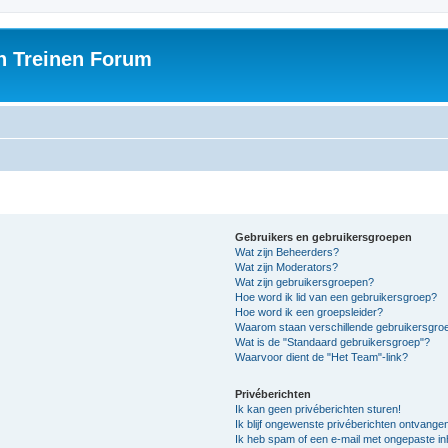
h Treinen Forum
Gebruikers en gebruikersgroepen
Wat zijn Beheerders?
Wat zijn Moderators?
Wat zijn gebruikersgroepen?
Hoe word ik lid van een gebruikersgroep?
Hoe word ik een groepsleider?
Waarom staan verschillende gebruikersgroe
Wat is de "Standaard gebruikersgroep"?
Waarvoor dient de "Het Team"-link?
Privéberichten
Ik kan geen privéberichten sturen!
Ik blijf ongewenste privéberichten ontvange
Ik heb spam of een e-mail met ongepaste i