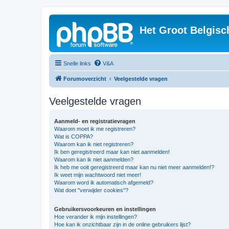
Het Groot Belgisc
Snelle links
V&A
Forumoverzicht
Veelgestelde vragen
Veelgestelde vragen
Aanmeld- en registratievragen
Waarom moet ik me registreren?
Wat is COPPA?
Waarom kan ik niet registreren?
Ik ben geregistreerd maar kan niet aanmelden!
Waarom kan ik niet aanmelden?
Ik heb me ooit geregistreerd maar kan nu niet meer aanmelden!?
Ik weet mijn wachtwoord niet meer!
Waarom word ik automatisch afgemeld?
Wat doet "verwijder cookies"?
Gebruikersvoorkeuren en instellingen
Hoe verander ik mijn instellingen?
Hoe kan ik onzichtbaar zijn in de online gebruikers lijst?