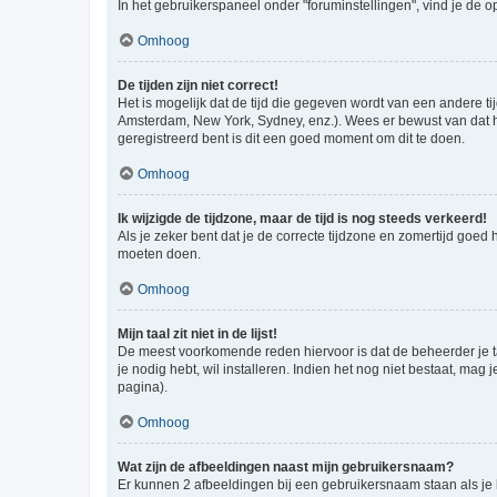
In het gebruikerspaneel onder "foruminstellingen", vind je de o
Omhoog
De tijden zijn niet correct!
Het is mogelijk dat de tijd die gegeven wordt van een andere ti
Amsterdam, New York, Sydney, enz.). Wees er bewust van dat he
geregistreerd bent is dit een goed moment om dit te doen.
Omhoog
Ik wijzigde de tijdzone, maar de tijd is nog steeds verkeerd!
Als je zeker bent dat je de correcte tijdzone en zomertijd goed
moeten doen.
Omhoog
Mijn taal zit niet in de lijst!
De meest voorkomende reden hiervoor is dat de beheerder je taal 
je nodig hebt, wil installeren. Indien het nog niet bestaat, m
pagina).
Omhoog
Wat zijn de afbeeldingen naast mijn gebruikersnaam?
Er kunnen 2 afbeeldingen bij een gebruikersnaam staan als je be