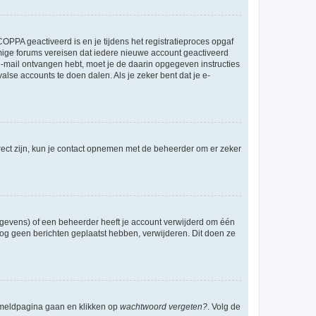
OPPA geactiveerd is en je tijdens het registratieproces opgaf
ommige forums vereisen dat iedere nieuwe account geactiveerd
 e-mail ontvangen hebt, moet je de daarin opgegeven instructies
lse accounts te doen dalen. Als je zeker bent dat je e-
rect zijn, kun je contact opnemen met de beheerder om er zeker
egevens) of een beheerder heeft je account verwijderd om één
e nog geen berichten geplaatst hebben, verwijderen. Dit doen ze
anmeldpagina gaan en klikken op
wachtwoord vergeten?
. Volg de