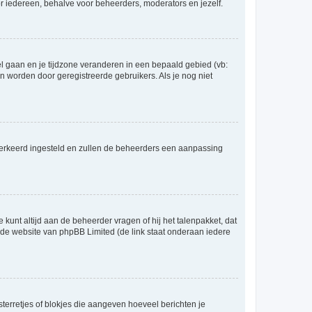
voor iedereen, behalve voor beheerders, moderators en jezelf.
eel gaan en je tijdzone veranderen in een bepaald gebied (vb:
 worden door geregistreerde gebruikers. Als je nog niet
er verkeerd ingesteld en zullen de beheerders een aanpassing
 kunt altijd aan de beheerder vragen of hij het talenpakket, dat
p de website van phpBB Limited (de link staat onderaan iedere
sterretjes of blokjes die aangeven hoeveel berichten je