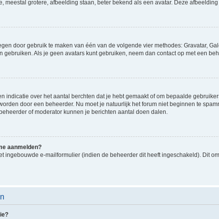
e, meestal grotere, afbeelding staan, beter bekend als een avatar. Deze afbeelding 
oegen door gebruik te maken van één van de volgende vier methodes: Gravatar, Gale
n gebruiken. Als je geen avatars kunt gebruiken, neem dan contact op met een beh
indicatie over het aantal berchten dat je hebt gemaakt of om bepaalde gebruikers 
d worden door een beheerder. Nu moet je natuurlijk het forum niet beginnen te sp
en beheerder of moderator kunnen je berichten aantal doen dalen.
k me aanmelden?
t ingebouwde e-mailformulier (indien de beheerder dit heeft ingeschakeld). Dit o
en
ie?