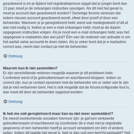
geactiveerd is en je tijdens het registratieproces opgaf dat je jonger bent dan
13 jaar, moet je de ontvangen instructies opvolgen. Als dit niet het geval is,
moet je account dan geactiveerd worden? Sommige forums vereisen dat
iedere nieuwe account geactiveerd wordt, ofwel door jezelf of door een
beheerder. Wanneer je je geregistreerd hebt, werd ook medegedeeld of dit al
dan niet nodig is. Indien je een e-mail ontvangen hebt, moet je de daarin
opgegeven instructies volgen. Als je nooit een e-mail ontvangen hebt, was het
opgegeven e-mailadres dan wel juist? Één van de redenen van activatie is om
het aantal valse accounts te doen dalen. Als je zeker bent dat je e-mailadres
correct was, neem dan contact op met de beheerder.
Omhoog
Waarom kan ik niet aanmelden?
Er zijn verschillende redenen mogelijk waarom je dit probleem hebt.
Controleer eerst of je gebruikersnaam en wachtwoord kloppen. Indien ze
correct zijn, kun je contact opnemen met de beheerder om er zeker van te zijn
dat je niet verbannen bent. Het is ook mogelijk dat de forumconfiguratie fout is,
dan moet dit door de beheerder opgelost worden.
Omhoog
Ik heb me ooit geregistreerd maar kan nu niet meer aanmelden!?
De meest voorkomende oorzaken hiervoor zijn: je gaf een verkeerde
gebruikersnaam of wachtwoord op (controleer de e-mail met je registratie
gegevens) of een beheerder heeft je account verwijderd om één of andere
reden. Indien dit laatste het geval is, heb je dan ooit een bericht geplaatst? Het