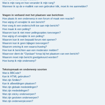
Wat is mijn rang en hoe verander ik mijn rang?
Wanneer ik op de e-maillink van een gebruiker klik, moet ik me aanmelden?
Vragen in verband met het plaatsen van berichten
Hoe plaats ik een onderwerp in een forum of maak een reactie?
Hoe wijzig of verwijder ik een bericht?
Hoe voeg ik een onderschrift toe aan mijn bericht?
Hoe maak ik een peiling?
Waarom kan ik niet meer peilingsopties toevoegen?
Hoe wijzig of verwijder ik een peiling?
Waarom kan ik een bepaald forum niet openen?
Waarom kan ik geen bijlagen toevoegen?
Waarom ontving ik een waarschuwing?
Hoe kan ik berichten aan een moderator melden?
Waarvoor dient de "Opslaan"-knop bij het plaatsen van een bericht?
Waarom moet mijn bericht goedgekeurd worden?
Hoe bump ik mijn onderwerp?
Tekstopmaak en onderwerp soorten
Wat is BBCode?
Kan ik HTML gebruiken?
Wat zijn Smilies?
Kan ik afbeeldingen plaatsen?
Wat zijn globale mededelingen?
Wat zijn mededelingen?
Wat zijn sticky onderwerpen?
Wat zijn gesloten onderwerpen?
Wat zijn onderwerpiconen?