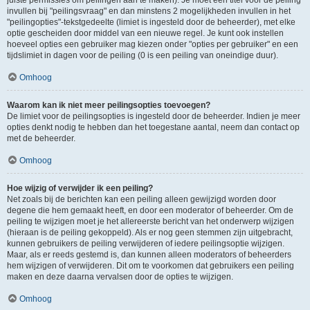
juiste permissies om peilingen aan te maken). Je moet een titel voor de peiling
invullen bij "peilingsvraag" en dan minstens 2 mogelijkheden invullen in het
"peilingopties"-tekstgedeelte (limiet is ingesteld door de beheerder), met elke
optie gescheiden door middel van een nieuwe regel. Je kunt ook instellen
hoeveel opties een gebruiker mag kiezen onder "opties per gebruiker" en een
tijdslimiet in dagen voor de peiling (0 is een peiling van oneindige duur).
Omhoog
Waarom kan ik niet meer peilingsopties toevoegen?
De limiet voor de peilingsopties is ingesteld door de beheerder. Indien je meer
opties denkt nodig te hebben dan het toegestane aantal, neem dan contact op
met de beheerder.
Omhoog
Hoe wijzig of verwijder ik een peiling?
Net zoals bij de berichten kan een peiling alleen gewijzigd worden door
degene die hem gemaakt heeft, en door een moderator of beheerder. Om de
peiling te wijzigen moet je het allereerste bericht van het onderwerp wijzigen
(hieraan is de peiling gekoppeld). Als er nog geen stemmen zijn uitgebracht,
kunnen gebruikers de peiling verwijderen of iedere peilingsoptie wijzigen.
Maar, als er reeds gestemd is, dan kunnen alleen moderators of beheerders
hem wijzigen of verwijderen. Dit om te voorkomen dat gebruikers een peiling
maken en deze daarna vervalsen door de opties te wijzigen.
Omhoog