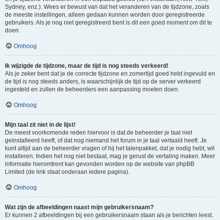
Sydney, enz.). Wees er bewust van dat het veranderen van de tijdzone, zoals
de meeste instellingen, alleen gedaan kunnen worden door geregistreerde
gebruikers. Als je nog niet geregistreerd bent is dit een goed moment om dit te
doen.
Omhoog
Ik wijzigde de tijdzone, maar de tijd is nog steeds verkeerd!
Als je zeker bent dat je de correcte tijdzone en zomertijd goed hebt ingevuld en
de tijd is nog steeds anders, is waarschijnlijk de tijd op de server verkeerd
ingesteld en zullen de beheerders een aanpassing moeten doen.
Omhoog
Mijn taal zit niet in de lijst!
De meest voorkomende reden hiervoor is dat de beheerder je taal niet
geïnstalleerd heeft, of dat nog niemand het forum in je taal vertaald heeft. Je
kunt altijd aan de beheerder vragen of hij het talenpakket, dat je nodig hebt, wil
installeren. Indien het nog niet bestaat, mag je gerust de vertaling maken. Meer
informatie hieromtrent kan gevonden worden op de website van phpBB
Limited (de link staat onderaan iedere pagina).
Omhoog
Wat zijn de afbeeldingen naast mijn gebruikersnaam?
Er kunnen 2 afbeeldingen bij een gebruikersnaam staan als je berichten leest.