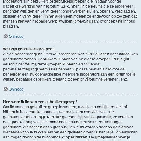
Moderators zijn gebruikers of gebruikersgroepen die in staan voor de
dagelijkse werking van het forum. Ze kunnen, in de forums die ze modereren,
berichten wijzigen en verwijderen; onderwerpen sluiten, openen, verplaatsen,
splitsen en verwijderen. In het algemeen moeten ze er gewoon op toe zien dat
mensen niet van het onderwerp afwijken (
off-topic
gaan) of ongepaste inhoud
plaatsen.
Omhoog
Wat zijn gebruikersgroepen?
Als de beheerder gebruikers wil groeperen, kan hij/zij dit doen door middel van
gebruikersgroepen. Gebruikers kunnen van meerdere groepen lid zijn (dit
verschilt per forum), deze groepen kunnen verschillende
permissies/toegangspermissies hebben. Op deze manier is het voor de
beheerder een stuk gemakkelijker meerdere moderators aan een forum toe te
wijzen, bepaalde gebruikers toegang tot een privéforum te verlenen, enz.
Omhoog
Hoe word ik lid van een gebruikersgroep?
Om lid van een gebruikersgroep te worden, moet je op de bijhorende link
klikken in het gebruikerspaneel, waarna je een overzicht van alle
gebruikersgroepen krijgt. Niet alle groepen zijn vrij toegankelijk, ze vereisen
een goedkeuring van je lidmaatschap en hebben soms zelf verborgen
gebruikers. Als het een open groep is, kan je lid worden door op de hiervoor
dienende knop te klikken. Als het een gesloten groep is, kan je je lidmaatschap
aanvragen door op de bijhorende knop te klikken. De groepsleider moet je