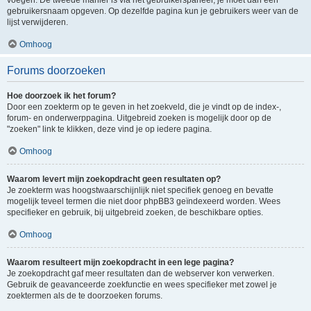
voegen. De tweede manier is via het gebruikerspaneel, je moet dan een
gebruikersnaam opgeven. Op dezelfde pagina kun je gebruikers weer van de
lijst verwijderen.
Omhoog
Forums doorzoeken
Hoe doorzoek ik het forum?
Door een zoekterm op te geven in het zoekveld, die je vindt op de index-,
forum- en onderwerppagina. Uitgebreid zoeken is mogelijk door op de
"zoeken" link te klikken, deze vind je op iedere pagina.
Omhoog
Waarom levert mijn zoekopdracht geen resultaten op?
Je zoekterm was hoogstwaarschijnlijk niet specifiek genoeg en bevatte
mogelijk teveel termen die niet door phpBB3 geïndexeerd worden. Wees
specifieker en gebruik, bij uitgebreid zoeken, de beschikbare opties.
Omhoog
Waarom resulteert mijn zoekopdracht in een lege pagina?
Je zoekopdracht gaf meer resultaten dan de webserver kon verwerken.
Gebruik de geavanceerde zoekfunctie en wees specifieker met zowel je
zoektermen als de te doorzoeken forums.