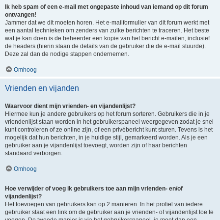
Ik heb spam of een e-mail met ongepaste inhoud van iemand op dit forum
ontvangen!
Jammer dat we dit moeten horen. Het e-mailformulier van dit forum werkt met
een aantal technieken om zenders van zulke berichten te traceren. Het beste
wat je kan doen is de beheerder een kopie van het bericht e-mailen, inclusief
de headers (hierin staan de details van de gebruiker die de e-mail stuurde).
Deze zal dan de nodige stappen ondernemen.
Omhoog
Vrienden en vijanden
Waarvoor dient mijn vrienden- en vijandenlijst?
Hiermee kun je andere gebruikers op het forum sorteren. Gebruikers die in je
vriendenlijst staan worden in het gebruikerspaneel weergegeven zodat je snel
kunt controleren of ze online zijn, of een privébericht kunt sturen. Tevens is het
mogelijk dat hun berichten, in je huidige stijl, gemarkeerd worden. Als je een
gebruiker aan je vijandenlijst toevoegt, worden zijn of haar berichten
standaard verborgen.
Omhoog
Hoe verwijder of voeg ik gebruikers toe aan mijn vrienden- en/of
vijandenlijst?
Het toevoegen van gebruikers kan op 2 manieren. In het profiel van iedere
gebruiker staat een link om de gebruiker aan je vrienden- of vijandenlijst toe te