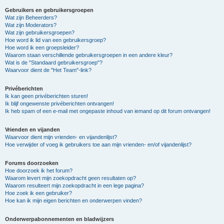
Gebruikers en gebruikersgroepen
Wat zijn Beheerders?
Wat zijn Moderators?
Wat zijn gebruikersgroepen?
Hoe word ik lid van een gebruikersgroep?
Hoe word ik een groepsleider?
Waarom staan verschillende gebruikersgroepen in een andere kleur?
Wat is de "Standaard gebruikersgroep"?
Waarvoor dient de "Het Team"-link?
Privéberichten
Ik kan geen privéberichten sturen!
Ik blijf ongewenste privéberichten ontvangen!
Ik heb spam of een e-mail met ongepaste inhoud van iemand op dit forum ontvangen!
Vrienden en vijanden
Waarvoor dient mijn vrienden- en vijandenlijst?
Hoe verwijder of voeg ik gebruikers toe aan mijn vrienden- en/of vijandenlijst?
Forums doorzoeken
Hoe doorzoek ik het forum?
Waarom levert mijn zoekopdracht geen resultaten op?
Waarom resulteert mijn zoekopdracht in een lege pagina?
Hoe zoek ik een gebruiker?
Hoe kan ik mijn eigen berichten en onderwerpen vinden?
Onderwerpabonnementen en bladwijzers