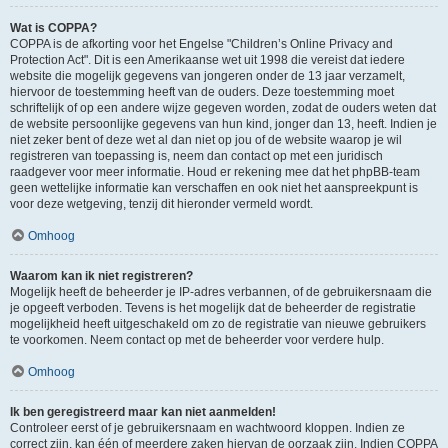
Wat is COPPA?
COPPA is de afkorting voor het Engelse "Children’s Online Privacy and
Protection Act". Dit is een Amerikaanse wet uit 1998 die vereist dat iedere
website die mogelijk gegevens van jongeren onder de 13 jaar verzamelt,
hiervoor de toestemming heeft van de ouders. Deze toestemming moet
schriftelijk of op een andere wijze gegeven worden, zodat de ouders weten dat
de website persoonlijke gegevens van hun kind, jonger dan 13, heeft. Indien je
niet zeker bent of deze wet al dan niet op jou of de website waarop je wil
registreren van toepassing is, neem dan contact op met een juridisch
raadgever voor meer informatie. Houd er rekening mee dat het phpBB-team
geen wettelijke informatie kan verschaffen en ook niet het aanspreekpunt is
voor deze wetgeving, tenzij dit hieronder vermeld wordt.
Omhoog
Waarom kan ik niet registreren?
Mogelijk heeft de beheerder je IP-adres verbannen, of de gebruikersnaam die
je opgeeft verboden. Tevens is het mogelijk dat de beheerder de registratie
mogelijkheid heeft uitgeschakeld om zo de registratie van nieuwe gebruikers
te voorkomen. Neem contact op met de beheerder voor verdere hulp.
Omhoog
Ik ben geregistreerd maar kan niet aanmelden!
Controleer eerst of je gebruikersnaam en wachtwoord kloppen. Indien ze
correct zijn, kan één of meerdere zaken hiervan de oorzaak zijn. Indien COPPA