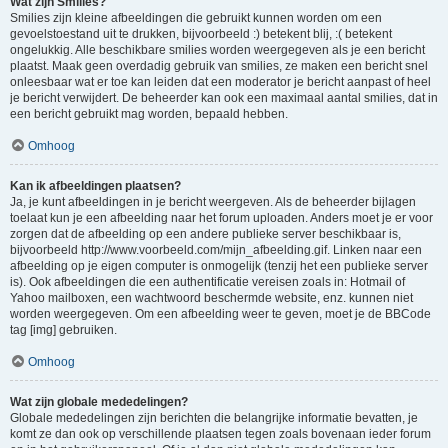
Wat zijn Smilies?
Smilies zijn kleine afbeeldingen die gebruikt kunnen worden om een
gevoelstoestand uit te drukken, bijvoorbeeld :) betekent blij, :( betekent
ongelukkig. Alle beschikbare smilies worden weergegeven als je een bericht
plaatst. Maak geen overdadig gebruik van smilies, ze maken een bericht snel
onleesbaar wat er toe kan leiden dat een moderator je bericht aanpast of heel
je bericht verwijdert. De beheerder kan ook een maximaal aantal smilies, dat in
een bericht gebruikt mag worden, bepaald hebben.
Omhoog
Kan ik afbeeldingen plaatsen?
Ja, je kunt afbeeldingen in je bericht weergeven. Als de beheerder bijlagen
toelaat kun je een afbeelding naar het forum uploaden. Anders moet je er voor
zorgen dat de afbeelding op een andere publieke server beschikbaar is,
bijvoorbeeld http://www.voorbeeld.com/mijn_afbeelding.gif. Linken naar een
afbeelding op je eigen computer is onmogelijk (tenzij het een publieke server
is). Ook afbeeldingen die een authentificatie vereisen zoals in: Hotmail of
Yahoo mailboxen, een wachtwoord beschermde website, enz. kunnen niet
worden weergegeven. Om een afbeelding weer te geven, moet je de BBCode
tag [img] gebruiken.
Omhoog
Wat zijn globale mededelingen?
Globale mededelingen zijn berichten die belangrijke informatie bevatten, je
komt ze dan ook op verschillende plaatsen tegen zoals bovenaan ieder forum