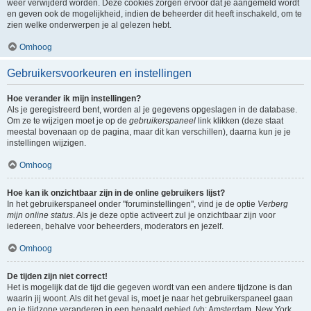
weer verwijderd worden. Deze cookies zorgen ervoor dat je aangemeld wordt
en geven ook de mogelijkheid, indien de beheerder dit heeft inschakeld, om te
zien welke onderwerpen je al gelezen hebt.
Omhoog
Gebruikersvoorkeuren en instellingen
Hoe verander ik mijn instellingen?
Als je geregistreerd bent, worden al je gegevens opgeslagen in de database.
Om ze te wijzigen moet je op de
gebruikerspaneel
link klikken (deze staat
meestal bovenaan op de pagina, maar dit kan verschillen), daarna kun je je
instellingen wijzigen.
Omhoog
Hoe kan ik onzichtbaar zijn in de online gebruikers lijst?
In het gebruikerspaneel onder "foruminstellingen", vind je de optie
Verberg
mijn online status
. Als je deze optie activeert zul je onzichtbaar zijn voor
iedereen, behalve voor beheerders, moderators en jezelf.
Omhoog
De tijden zijn niet correct!
Het is mogelijk dat de tijd die gegeven wordt van een andere tijdzone is dan
waarin jij woont. Als dit het geval is, moet je naar het gebruikerspaneel gaan
en je tijdzone veranderen in een bepaald gebied (vb: Amsterdam, New York,