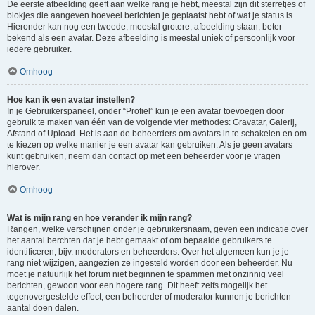
De eerste afbeelding geeft aan welke rang je hebt, meestal zijn dit sterretjes of
blokjes die aangeven hoeveel berichten je geplaatst hebt of wat je status is.
Hieronder kan nog een tweede, meestal grotere, afbeelding staan, beter
bekend als een avatar. Deze afbeelding is meestal uniek of persoonlijk voor
iedere gebruiker.
Omhoog
Hoe kan ik een avatar instellen?
In je Gebruikerspaneel, onder “Profiel” kun je een avatar toevoegen door
gebruik te maken van één van de volgende vier methodes: Gravatar, Galerij,
Afstand of Upload. Het is aan de beheerders om avatars in te schakelen en om
te kiezen op welke manier je een avatar kan gebruiken. Als je geen avatars
kunt gebruiken, neem dan contact op met een beheerder voor je vragen
hierover.
Omhoog
Wat is mijn rang en hoe verander ik mijn rang?
Rangen, welke verschijnen onder je gebruikersnaam, geven een indicatie over
het aantal berchten dat je hebt gemaakt of om bepaalde gebruikers te
identificeren, bijv. moderators en beheerders. Over het algemeen kun je je
rang niet wijzigen, aangezien ze ingesteld worden door een beheerder. Nu
moet je natuurlijk het forum niet beginnen te spammen met onzinnig veel
berichten, gewoon voor een hogere rang. Dit heeft zelfs mogelijk het
tegenovergestelde effect, een beheerder of moderator kunnen je berichten
aantal doen dalen.