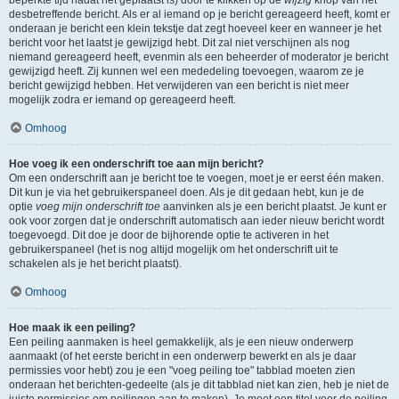
beperkte tijd nadat het geplaatst is) door te klikken op de
wijzig
knop van het
desbetreffende bericht. Als er al iemand op je bericht gereageerd heeft, komt er
onderaan je bericht een klein tekstje dat zegt hoeveel keer en wanneer je het
bericht voor het laatst je gewijzigd hebt. Dit zal niet verschijnen als nog
niemand gereageerd heeft, evenmin als een beheerder of moderator je bericht
gewijzigd heeft. Zij kunnen wel een mededeling toevoegen, waarom ze je
bericht gewijzigd hebben. Het verwijderen van een bericht is niet meer
mogelijk zodra er iemand op gereageerd heeft.
Omhoog
Hoe voeg ik een onderschrift toe aan mijn bericht?
Om een onderschrift aan je bericht toe te voegen, moet je er eerst één maken.
Dit kun je via het gebruikerspaneel doen. Als je dit gedaan hebt, kun je de
optie
voeg mijn onderschrift toe
aanvinken als je een bericht plaatst. Je kunt er
ook voor zorgen dat je onderschrift automatisch aan ieder nieuw bericht wordt
toegevoegd. Dit doe je door de bijhorende optie te activeren in het
gebruikerspaneel (het is nog altijd mogelijk om het onderschrift uit te
schakelen als je het bericht plaatst).
Omhoog
Hoe maak ik een peiling?
Een peiling aanmaken is heel gemakkelijk, als je een nieuw onderwerp
aanmaakt (of het eerste bericht in een onderwerp bewerkt en als je daar
permissies voor hebt) zou je een "voeg peiling toe" tabblad moeten zien
onderaan het berichten-gedeelte (als je dit tabblad niet kan zien, heb je niet de