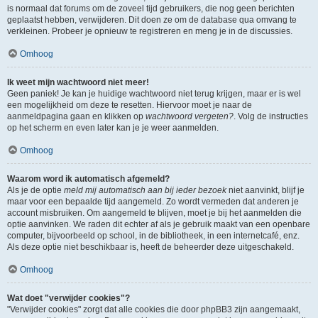
is normaal dat forums om de zoveel tijd gebruikers, die nog geen berichten
geplaatst hebben, verwijderen. Dit doen ze om de database qua omvang te
verkleinen. Probeer je opnieuw te registreren en meng je in de discussies.
Omhoog
Ik weet mijn wachtwoord niet meer!
Geen paniek! Je kan je huidige wachtwoord niet terug krijgen, maar er is wel
een mogelijkheid om deze te resetten. Hiervoor moet je naar de
aanmeldpagina gaan en klikken op
wachtwoord vergeten?
. Volg de instructies
op het scherm en even later kan je je weer aanmelden.
Omhoog
Waarom word ik automatisch afgemeld?
Als je de optie
meld mij automatisch aan bij ieder bezoek
niet aanvinkt, blijf je
maar voor een bepaalde tijd aangemeld. Zo wordt vermeden dat anderen je
account misbruiken. Om aangemeld te blijven, moet je bij het aanmelden die
optie aanvinken. We raden dit echter af als je gebruik maakt van een openbare
computer, bijvoorbeeld op school, in de bibliotheek, in een internetcafé, enz.
Als deze optie niet beschikbaar is, heeft de beheerder deze uitgeschakeld.
Omhoog
Wat doet "verwijder cookies"?
"Verwijder cookies" zorgt dat alle cookies die door phpBB3 zijn aangemaakt,