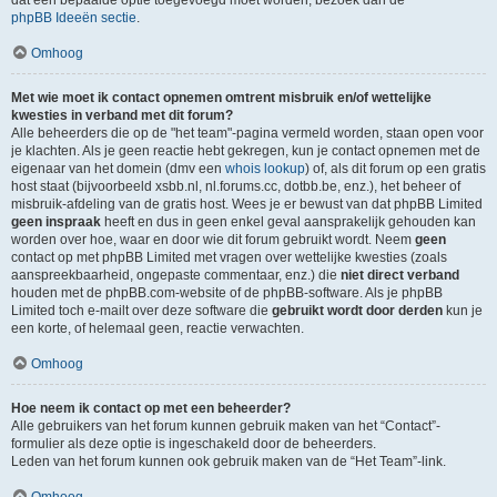
dat een bepaalde optie toegevoegd moet worden, bezoek dan de
phpBB Ideeën sectie
.
Omhoog
Met wie moet ik contact opnemen omtrent misbruik en/of wettelijke
kwesties in verband met dit forum?
Alle beheerders die op de "het team"-pagina vermeld worden, staan open voor
je klachten. Als je geen reactie hebt gekregen, kun je contact opnemen met de
eigenaar van het domein (dmv een
whois lookup
) of, als dit forum op een gratis
host staat (bijvoorbeeld xsbb.nl, nl.forums.cc, dotbb.be, enz.), het beheer of
misbruik-afdeling van de gratis host. Wees je er bewust van dat phpBB Limited
geen inspraak
heeft en dus in geen enkel geval aansprakelijk gehouden kan
worden over hoe, waar en door wie dit forum gebruikt wordt. Neem
geen
contact op met phpBB Limited met vragen over wettelijke kwesties (zoals
aanspreekbaarheid, ongepaste commentaar, enz.) die
niet direct verband
houden met de phpBB.com-website of de phpBB-software. Als je phpBB
Limited toch e-mailt over deze software die
gebruikt wordt door derden
kun je
een korte, of helemaal geen, reactie verwachten.
Omhoog
Hoe neem ik contact op met een beheerder?
Alle gebruikers van het forum kunnen gebruik maken van het “Contact”-
formulier als deze optie is ingeschakeld door de beheerders.
Leden van het forum kunnen ook gebruik maken van de “Het Team”-link.