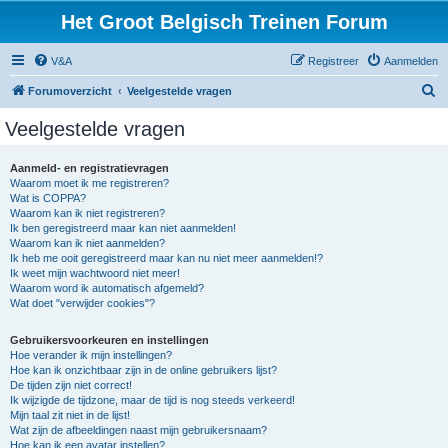
Het Groot Belgisch Treinen Forum
V&A
Registreer
Aanmelden
Z
Forumoverzicht
Veelgestelde vragen
o
Veelgestelde vragen
e
k
Aanmeld- en registratievragen
Waarom moet ik me registreren?
Wat is COPPA?
Waarom kan ik niet registreren?
Ik ben geregistreerd maar kan niet aanmelden!
Waarom kan ik niet aanmelden?
Ik heb me ooit geregistreerd maar kan nu niet meer aanmelden!?
Ik weet mijn wachtwoord niet meer!
Waarom word ik automatisch afgemeld?
Wat doet "verwijder cookies"?
Gebruikersvoorkeuren en instellingen
Hoe verander ik mijn instellingen?
Hoe kan ik onzichtbaar zijn in de online gebruikers lijst?
De tijden zijn niet correct!
Ik wijzigde de tijdzone, maar de tijd is nog steeds verkeerd!
Mijn taal zit niet in de lijst!
Wat zijn de afbeeldingen naast mijn gebruikersnaam?
Hoe kan ik een avatar instellen?