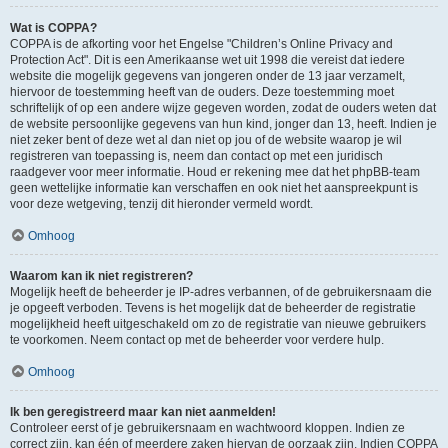
Wat is COPPA?
COPPA is de afkorting voor het Engelse "Children’s Online Privacy and
Protection Act". Dit is een Amerikaanse wet uit 1998 die vereist dat iedere
website die mogelijk gegevens van jongeren onder de 13 jaar verzamelt,
hiervoor de toestemming heeft van de ouders. Deze toestemming moet
schriftelijk of op een andere wijze gegeven worden, zodat de ouders weten dat
de website persoonlijke gegevens van hun kind, jonger dan 13, heeft. Indien je
niet zeker bent of deze wet al dan niet op jou of de website waarop je wil
registreren van toepassing is, neem dan contact op met een juridisch
raadgever voor meer informatie. Houd er rekening mee dat het phpBB-team
geen wettelijke informatie kan verschaffen en ook niet het aanspreekpunt is
voor deze wetgeving, tenzij dit hieronder vermeld wordt.
Omhoog
Waarom kan ik niet registreren?
Mogelijk heeft de beheerder je IP-adres verbannen, of de gebruikersnaam die
je opgeeft verboden. Tevens is het mogelijk dat de beheerder de registratie
mogelijkheid heeft uitgeschakeld om zo de registratie van nieuwe gebruikers
te voorkomen. Neem contact op met de beheerder voor verdere hulp.
Omhoog
Ik ben geregistreerd maar kan niet aanmelden!
Controleer eerst of je gebruikersnaam en wachtwoord kloppen. Indien ze
correct zijn, kan één of meerdere zaken hiervan de oorzaak zijn. Indien COPPA