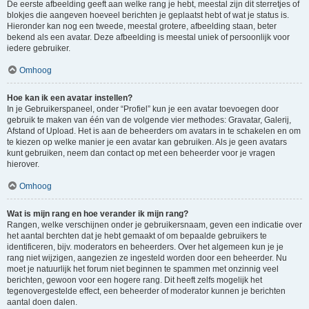
De eerste afbeelding geeft aan welke rang je hebt, meestal zijn dit sterretjes of
blokjes die aangeven hoeveel berichten je geplaatst hebt of wat je status is.
Hieronder kan nog een tweede, meestal grotere, afbeelding staan, beter
bekend als een avatar. Deze afbeelding is meestal uniek of persoonlijk voor
iedere gebruiker.
Omhoog
Hoe kan ik een avatar instellen?
In je Gebruikerspaneel, onder “Profiel” kun je een avatar toevoegen door
gebruik te maken van één van de volgende vier methodes: Gravatar, Galerij,
Afstand of Upload. Het is aan de beheerders om avatars in te schakelen en om
te kiezen op welke manier je een avatar kan gebruiken. Als je geen avatars
kunt gebruiken, neem dan contact op met een beheerder voor je vragen
hierover.
Omhoog
Wat is mijn rang en hoe verander ik mijn rang?
Rangen, welke verschijnen onder je gebruikersnaam, geven een indicatie over
het aantal berchten dat je hebt gemaakt of om bepaalde gebruikers te
identificeren, bijv. moderators en beheerders. Over het algemeen kun je je
rang niet wijzigen, aangezien ze ingesteld worden door een beheerder. Nu
moet je natuurlijk het forum niet beginnen te spammen met onzinnig veel
berichten, gewoon voor een hogere rang. Dit heeft zelfs mogelijk het
tegenovergestelde effect, een beheerder of moderator kunnen je berichten
aantal doen dalen.