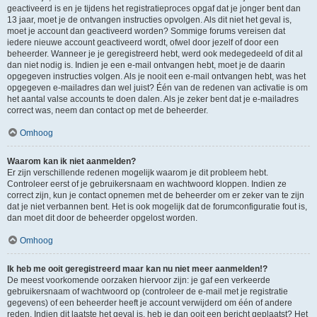
geactiveerd is en je tijdens het registratieproces opgaf dat je jonger bent dan
13 jaar, moet je de ontvangen instructies opvolgen. Als dit niet het geval is,
moet je account dan geactiveerd worden? Sommige forums vereisen dat
iedere nieuwe account geactiveerd wordt, ofwel door jezelf of door een
beheerder. Wanneer je je geregistreerd hebt, werd ook medegedeeld of dit al
dan niet nodig is. Indien je een e-mail ontvangen hebt, moet je de daarin
opgegeven instructies volgen. Als je nooit een e-mail ontvangen hebt, was het
opgegeven e-mailadres dan wel juist? Één van de redenen van activatie is om
het aantal valse accounts te doen dalen. Als je zeker bent dat je e-mailadres
correct was, neem dan contact op met de beheerder.
Omhoog
Waarom kan ik niet aanmelden?
Er zijn verschillende redenen mogelijk waarom je dit probleem hebt.
Controleer eerst of je gebruikersnaam en wachtwoord kloppen. Indien ze
correct zijn, kun je contact opnemen met de beheerder om er zeker van te zijn
dat je niet verbannen bent. Het is ook mogelijk dat de forumconfiguratie fout is,
dan moet dit door de beheerder opgelost worden.
Omhoog
Ik heb me ooit geregistreerd maar kan nu niet meer aanmelden!?
De meest voorkomende oorzaken hiervoor zijn: je gaf een verkeerde
gebruikersnaam of wachtwoord op (controleer de e-mail met je registratie
gegevens) of een beheerder heeft je account verwijderd om één of andere
reden. Indien dit laatste het geval is, heb je dan ooit een bericht geplaatst? Het