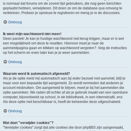
is normaal dat forums om de zoveel tijd gebruikers, die nog geen berichten
geplaatst hebben, verwijderen. Dit doen ze om de database qua omvang te
verkleinen. Probeer je opnieuw te registreren en meng je in de discussies.
Omhoog
Ik weet mijn wachtwoord niet meer!
Geen paniek! Je kan je huidige wachtwoord niet terug krijgen, maar er is wel
een mogelijkheid om deze te resetten. Hiervoor moet je naar de
aanmeldpagina gaan en klikken op
wachtwoord vergeten?
. Volg de instructies
op het scherm en even later kan je je weer aanmelden.
Omhoog
Waarom word ik automatisch afgemeld?
Als je de optie
meld mij automatisch aan bij ieder bezoek
niet aanvinkt, blijf je
maar voor een bepaalde tijd aangemeld. Zo wordt vermeden dat anderen je
account misbruiken. Om aangemeld te blijven, moet je bij het aanmelden die
optie aanvinken. We raden dit echter af als je gebruik maakt van een openbare
computer, bijvoorbeeld op school, in de bibliotheek, in een internetcafé, enz.
Als deze optie niet beschikbaar is, heeft de beheerder deze uitgeschakeld.
Omhoog
Wat doet "verwijder cookies"?
"Verwijder cookies" zorgt dat alle cookies die door phpBB3 zijn aangemaakt,