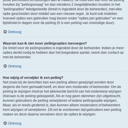
juiste permissies om peilingen aan te maken). Je moet een titel voor de peiling
invullen bij "peilingsvraag" en dan minstens 2 mogelijkheden invullen in het
"peilingopties"-tekstgedeelte (limiet is ingesteld door de beheerder), met elke
optie gescheiden door middel van een nieuwe regel. Je kunt ook instellen
hoeveel opties een gebruiker mag kiezen onder "opties per gebruiker" en een
tijdslimiet in dagen voor de peiling (0 is een peiling van oneindige duur).
Omhoog
Waarom kan ik niet meer peilingsopties toevoegen?
De limiet voor de peilingsopties is ingesteld door de beheerder. Indien je meer
opties denkt nodig te hebben dan het toegestane aantal, neem dan contact op
met de beheerder.
Omhoog
Hoe wijzig of verwijder ik een peiling?
Net zoals bij de berichten kan een peiling alleen gewijzigd worden door
degene die hem gemaakt heeft, en door een moderator of beheerder. Om de
peiling te wijzigen moet je het allereerste bericht van het onderwerp wijzigen
(hieraan is de peiling gekoppeld). Als er nog geen stemmen zijn uitgebracht,
kunnen gebruikers de peiling verwijderen of iedere peilingsoptie wijzigen.
Maar, als er reeds gestemd is, dan kunnen alleen moderators of beheerders
hem wijzigen of verwijderen. Dit om te voorkomen dat gebruikers een peiling
maken en deze daarna vervalsen door de opties te wijzigen.
Omhoog