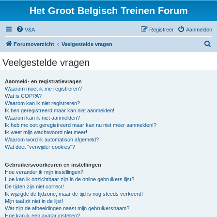
Het Groot Belgisch Treinen Forum
V&A
Registreer
Aanmelden
Z
Forumoverzicht
Veelgestelde vragen
o
Veelgestelde vragen
e
k
Aanmeld- en registratievragen
Waarom moet ik me registreren?
Wat is COPPA?
Waarom kan ik niet registreren?
Ik ben geregistreerd maar kan niet aanmelden!
Waarom kan ik niet aanmelden?
Ik heb me ooit geregistreerd maar kan nu niet meer aanmelden!?
Ik weet mijn wachtwoord niet meer!
Waarom word ik automatisch afgemeld?
Wat doet "verwijder cookies"?
Gebruikersvoorkeuren en instellingen
Hoe verander ik mijn instellingen?
Hoe kan ik onzichtbaar zijn in de online gebruikers lijst?
De tijden zijn niet correct!
Ik wijzigde de tijdzone, maar de tijd is nog steeds verkeerd!
Mijn taal zit niet in de lijst!
Wat zijn de afbeeldingen naast mijn gebruikersnaam?
Hoe kan ik een avatar instellen?