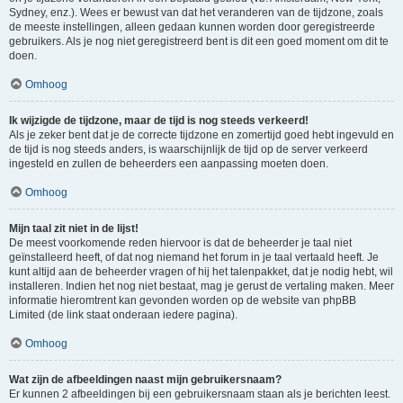
Sydney, enz.). Wees er bewust van dat het veranderen van de tijdzone, zoals
de meeste instellingen, alleen gedaan kunnen worden door geregistreerde
gebruikers. Als je nog niet geregistreerd bent is dit een goed moment om dit te
doen.
Omhoog
Ik wijzigde de tijdzone, maar de tijd is nog steeds verkeerd!
Als je zeker bent dat je de correcte tijdzone en zomertijd goed hebt ingevuld en
de tijd is nog steeds anders, is waarschijnlijk de tijd op de server verkeerd
ingesteld en zullen de beheerders een aanpassing moeten doen.
Omhoog
Mijn taal zit niet in de lijst!
De meest voorkomende reden hiervoor is dat de beheerder je taal niet
geïnstalleerd heeft, of dat nog niemand het forum in je taal vertaald heeft. Je
kunt altijd aan de beheerder vragen of hij het talenpakket, dat je nodig hebt, wil
installeren. Indien het nog niet bestaat, mag je gerust de vertaling maken. Meer
informatie hieromtrent kan gevonden worden op de website van phpBB
Limited (de link staat onderaan iedere pagina).
Omhoog
Wat zijn de afbeeldingen naast mijn gebruikersnaam?
Er kunnen 2 afbeeldingen bij een gebruikersnaam staan als je berichten leest.