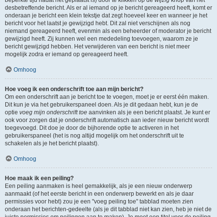
beperkte tijd nadat het geplaatst is) door te klikken op de
wijzig
knop van het
desbetreffende bericht. Als er al iemand op je bericht gereageerd heeft, komt er
onderaan je bericht een klein tekstje dat zegt hoeveel keer en wanneer je het
bericht voor het laatst je gewijzigd hebt. Dit zal niet verschijnen als nog
niemand gereageerd heeft, evenmin als een beheerder of moderator je bericht
gewijzigd heeft. Zij kunnen wel een mededeling toevoegen, waarom ze je
bericht gewijzigd hebben. Het verwijderen van een bericht is niet meer
mogelijk zodra er iemand op gereageerd heeft.
Omhoog
Hoe voeg ik een onderschrift toe aan mijn bericht?
Om een onderschrift aan je bericht toe te voegen, moet je er eerst één maken.
Dit kun je via het gebruikerspaneel doen. Als je dit gedaan hebt, kun je de
optie
voeg mijn onderschrift toe
aanvinken als je een bericht plaatst. Je kunt er
ook voor zorgen dat je onderschrift automatisch aan ieder nieuw bericht wordt
toegevoegd. Dit doe je door de bijhorende optie te activeren in het
gebruikerspaneel (het is nog altijd mogelijk om het onderschrift uit te
schakelen als je het bericht plaatst).
Omhoog
Hoe maak ik een peiling?
Een peiling aanmaken is heel gemakkelijk, als je een nieuw onderwerp
aanmaakt (of het eerste bericht in een onderwerp bewerkt en als je daar
permissies voor hebt) zou je een "voeg peiling toe" tabblad moeten zien
onderaan het berichten-gedeelte (als je dit tabblad niet kan zien, heb je niet de