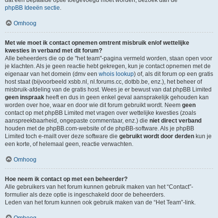
dat een bepaalde optie toegevoegd moet worden, bezoek dan de
phpBB Ideeën sectie
.
Omhoog
Met wie moet ik contact opnemen omtrent misbruik en/of wettelijke
kwesties in verband met dit forum?
Alle beheerders die op de "het team"-pagina vermeld worden, staan open voor
je klachten. Als je geen reactie hebt gekregen, kun je contact opnemen met de
eigenaar van het domein (dmv een
whois lookup
) of, als dit forum op een gratis
host staat (bijvoorbeeld xsbb.nl, nl.forums.cc, dotbb.be, enz.), het beheer of
misbruik-afdeling van de gratis host. Wees je er bewust van dat phpBB Limited
geen inspraak
heeft en dus in geen enkel geval aansprakelijk gehouden kan
worden over hoe, waar en door wie dit forum gebruikt wordt. Neem
geen
contact op met phpBB Limited met vragen over wettelijke kwesties (zoals
aanspreekbaarheid, ongepaste commentaar, enz.) die
niet direct verband
houden met de phpBB.com-website of de phpBB-software. Als je phpBB
Limited toch e-mailt over deze software die
gebruikt wordt door derden
kun je
een korte, of helemaal geen, reactie verwachten.
Omhoog
Hoe neem ik contact op met een beheerder?
Alle gebruikers van het forum kunnen gebruik maken van het “Contact”-
formulier als deze optie is ingeschakeld door de beheerders.
Leden van het forum kunnen ook gebruik maken van de “Het Team”-link.