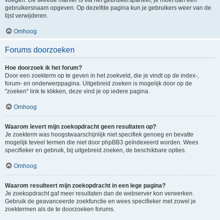
voegen. De tweede manier is via het gebruikerspaneel, je moet dan een
gebruikersnaam opgeven. Op dezelfde pagina kun je gebruikers weer van de
lijst verwijderen.
Omhoog
Forums doorzoeken
Hoe doorzoek ik het forum?
Door een zoekterm op te geven in het zoekveld, die je vindt op de index-,
forum- en onderwerppagina. Uitgebreid zoeken is mogelijk door op de
"zoeken" link te klikken, deze vind je op iedere pagina.
Omhoog
Waarom levert mijn zoekopdracht geen resultaten op?
Je zoekterm was hoogstwaarschijnlijk niet specifiek genoeg en bevatte
mogelijk teveel termen die niet door phpBB3 geïndexeerd worden. Wees
specifieker en gebruik, bij uitgebreid zoeken, de beschikbare opties.
Omhoog
Waarom resulteert mijn zoekopdracht in een lege pagina?
Je zoekopdracht gaf meer resultaten dan de webserver kon verwerken.
Gebruik de geavanceerde zoekfunctie en wees specifieker met zowel je
zoektermen als de te doorzoeken forums.