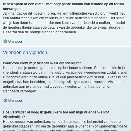
Ik heb spam of een e-mail met ongepaste inhoud van iemand op dit forum
ontvangen!
Jammer dat we dit moeten horen. Het e-mailformulier van dit forum werkt met
een aantal technieken om zenders van zulke berichten te traceren. Het beste
wat je kan doen is de beheerder een kopie van het bericht e-mailen, inclusief
de headers (hierin staan de details van de gebruiker die de e-mail stuurde).
Deze zal dan de nodige stappen ondernemen.
Omhoog
Vrienden en vijanden
Waarvoor dient mijn vrienden- en vijandenlijst?
Hiermee kun je andere gebruikers op het forum sorteren. Gebruikers die in je
vriendenlijst staan worden in het gebruikerspaneel weergegeven zodat je snel
kunt controleren of ze online zijn, of een privébericht kunt sturen. Tevens is het
mogelijk dat hun berichten, in je huidige stijl, gemarkeerd worden. Als je een
gebruiker aan je vijandenlijst toevoegt, worden zijn of haar berichten
standaard verborgen.
Omhoog
Hoe verwijder of voeg ik gebruikers toe aan mijn vrienden- en/of
vijandenlijst?
Het toevoegen van gebruikers kan op 2 manieren. In het profiel van iedere
gebruiker staat een link om de gebruiker aan je vrienden- of vijandenlijst toe te