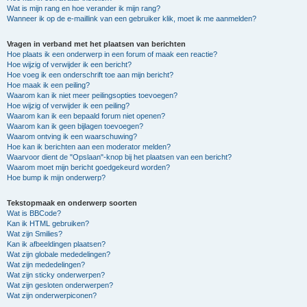
Wat is mijn rang en hoe verander ik mijn rang?
Wanneer ik op de e-maillink van een gebruiker klik, moet ik me aanmelden?
Vragen in verband met het plaatsen van berichten
Hoe plaats ik een onderwerp in een forum of maak een reactie?
Hoe wijzig of verwijder ik een bericht?
Hoe voeg ik een onderschrift toe aan mijn bericht?
Hoe maak ik een peiling?
Waarom kan ik niet meer peilingsopties toevoegen?
Hoe wijzig of verwijder ik een peiling?
Waarom kan ik een bepaald forum niet openen?
Waarom kan ik geen bijlagen toevoegen?
Waarom ontving ik een waarschuwing?
Hoe kan ik berichten aan een moderator melden?
Waarvoor dient de "Opslaan"-knop bij het plaatsen van een bericht?
Waarom moet mijn bericht goedgekeurd worden?
Hoe bump ik mijn onderwerp?
Tekstopmaak en onderwerp soorten
Wat is BBCode?
Kan ik HTML gebruiken?
Wat zijn Smilies?
Kan ik afbeeldingen plaatsen?
Wat zijn globale mededelingen?
Wat zijn mededelingen?
Wat zijn sticky onderwerpen?
Wat zijn gesloten onderwerpen?
Wat zijn onderwerpiconen?