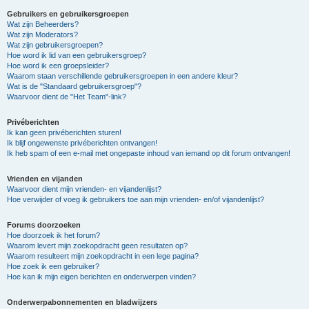
Gebruikers en gebruikersgroepen
Wat zijn Beheerders?
Wat zijn Moderators?
Wat zijn gebruikersgroepen?
Hoe word ik lid van een gebruikersgroep?
Hoe word ik een groepsleider?
Waarom staan verschillende gebruikersgroepen in een andere kleur?
Wat is de "Standaard gebruikersgroep"?
Waarvoor dient de "Het Team"-link?
Privéberichten
Ik kan geen privéberichten sturen!
Ik blijf ongewenste privéberichten ontvangen!
Ik heb spam of een e-mail met ongepaste inhoud van iemand op dit forum ontvangen!
Vrienden en vijanden
Waarvoor dient mijn vrienden- en vijandenlijst?
Hoe verwijder of voeg ik gebruikers toe aan mijn vrienden- en/of vijandenlijst?
Forums doorzoeken
Hoe doorzoek ik het forum?
Waarom levert mijn zoekopdracht geen resultaten op?
Waarom resulteert mijn zoekopdracht in een lege pagina?
Hoe zoek ik een gebruiker?
Hoe kan ik mijn eigen berichten en onderwerpen vinden?
Onderwerpabonnementen en bladwijzers