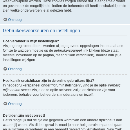
weer verwijderd worden. Deze cookies zorgen ervoor dat je aangemeld wordt
en geven ook de mogelijkheid, indien de beheerder dit heeft inschakeld, om te
zien welke onderwerpen je al gelezen hebt.
Omhoog
Gebruikersvoorkeuren en instellingen
Hoe verander ik mijn instellingen?
Als je geregistreerd bent, worden al je gegevens opgeslagen in de database.
Om ze te wijzigen moet je op de
gebruikerspaneel
link klikken (deze staat
meestal bovenaan op de pagina, maar dit kan verschillen), daarna kun je je
instellingen wijzigen.
Omhoog
Hoe kan ik onzichtbaar zijn in de online gebruikers lijst?
In het gebruikerspaneel onder "foruminstellingen", vind je de optie
Verberg
mijn online status
. Als je deze optie activeert zul je onzichtbaar zijn voor
iedereen, behalve voor beheerders, moderators en jezelf.
Omhoog
De tijden zijn niet correct!
Het is mogelijk dat de tijd die gegeven wordt van een andere tijdzone is dan
waarin jij woont. Als dit het geval is, moet je naar het gebruikerspaneel gaan
en je tijdzone veranderen in een bepaald gebied (vb: Amsterdam, New York,