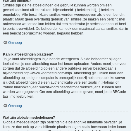
Wat zijn Smilies?
Smilies zijn kleine afbeeldingen die gebruikt kunnen worden om een
gevoelstoestand uit te drukken, bijvoorbeeld :) betekent blij, :( betekent
ongelukkig. Alle beschikbare smilies worden weergegeven als je een bericht
plaatst. Maak geen overdadig gebruik van smilies, ze maken een bericht snel
onleesbaar wat er toe kan leiden dat een moderator je bericht aanpast of heel
je bericht verwijdert. De beheerder kan ook een maximaal aantal smilies, dat in
een bericht gebruikt mag worden, bepaald hebben.
Omhoog
Kan ik afbeeldingen plaatsen?
Ja, je kunt afbeeldingen in je bericht weergeven. Als de beheerder bijlagen
toelaat kun je een afbeelding naar het forum uploaden. Anders moet je er voor
zorgen dat de afbeelding op een andere publieke server beschikbaar is,
bijvoorbeeld http://www.voorbeeld.com/mijn_afbeelding.gif. Linken naar een
afbeelding op je eigen computer is onmogelijk (tenzij het een publieke server
is). Ook afbeeldingen die een authentificatie vereisen zoals in: Hotmail of
Yahoo mailboxen, een wachtwoord beschermde website, enz. kunnen niet
worden weergegeven. Om een afbeelding weer te geven, moet je de BBCode
tag [img] gebruiken.
Omhoog
Wat zijn globale mededelingen?
Globale mededelingen zijn berichten die belangrijke informatie bevatten, je
komt ze dan ook op verschillende plaatsen tegen zoals bovenaan ieder forum