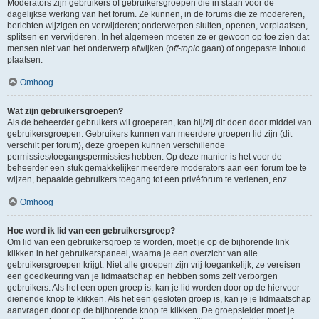
Moderators zijn gebruikers of gebruikersgroepen die in staan voor de
dagelijkse werking van het forum. Ze kunnen, in de forums die ze modereren,
berichten wijzigen en verwijderen; onderwerpen sluiten, openen, verplaatsen,
splitsen en verwijderen. In het algemeen moeten ze er gewoon op toe zien dat
mensen niet van het onderwerp afwijken (
off-topic
gaan) of ongepaste inhoud
plaatsen.
Omhoog
Wat zijn gebruikersgroepen?
Als de beheerder gebruikers wil groeperen, kan hij/zij dit doen door middel van
gebruikersgroepen. Gebruikers kunnen van meerdere groepen lid zijn (dit
verschilt per forum), deze groepen kunnen verschillende
permissies/toegangspermissies hebben. Op deze manier is het voor de
beheerder een stuk gemakkelijker meerdere moderators aan een forum toe te
wijzen, bepaalde gebruikers toegang tot een privéforum te verlenen, enz.
Omhoog
Hoe word ik lid van een gebruikersgroep?
Om lid van een gebruikersgroep te worden, moet je op de bijhorende link
klikken in het gebruikerspaneel, waarna je een overzicht van alle
gebruikersgroepen krijgt. Niet alle groepen zijn vrij toegankelijk, ze vereisen
een goedkeuring van je lidmaatschap en hebben soms zelf verborgen
gebruikers. Als het een open groep is, kan je lid worden door op de hiervoor
dienende knop te klikken. Als het een gesloten groep is, kan je je lidmaatschap
aanvragen door op de bijhorende knop te klikken. De groepsleider moet je