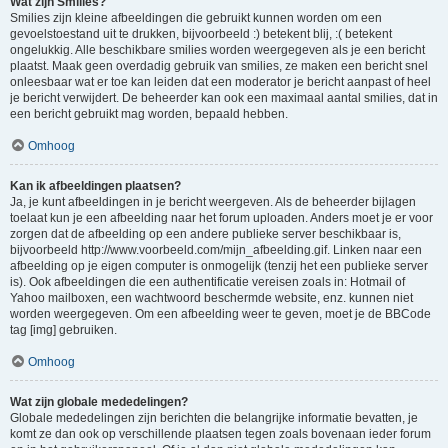
Wat zijn Smilies?
Smilies zijn kleine afbeeldingen die gebruikt kunnen worden om een
gevoelstoestand uit te drukken, bijvoorbeeld :) betekent blij, :( betekent
ongelukkig. Alle beschikbare smilies worden weergegeven als je een bericht
plaatst. Maak geen overdadig gebruik van smilies, ze maken een bericht snel
onleesbaar wat er toe kan leiden dat een moderator je bericht aanpast of heel
je bericht verwijdert. De beheerder kan ook een maximaal aantal smilies, dat in
een bericht gebruikt mag worden, bepaald hebben.
Omhoog
Kan ik afbeeldingen plaatsen?
Ja, je kunt afbeeldingen in je bericht weergeven. Als de beheerder bijlagen
toelaat kun je een afbeelding naar het forum uploaden. Anders moet je er voor
zorgen dat de afbeelding op een andere publieke server beschikbaar is,
bijvoorbeeld http://www.voorbeeld.com/mijn_afbeelding.gif. Linken naar een
afbeelding op je eigen computer is onmogelijk (tenzij het een publieke server
is). Ook afbeeldingen die een authentificatie vereisen zoals in: Hotmail of
Yahoo mailboxen, een wachtwoord beschermde website, enz. kunnen niet
worden weergegeven. Om een afbeelding weer te geven, moet je de BBCode
tag [img] gebruiken.
Omhoog
Wat zijn globale mededelingen?
Globale mededelingen zijn berichten die belangrijke informatie bevatten, je
komt ze dan ook op verschillende plaatsen tegen zoals bovenaan ieder forum