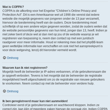
Wat is COPPA?
COPPA is de afkorting voor het Engelse "Children’s Online Privacy and
Protection Act". Dit is een Amerikaanse wet uit 1998 die vereist dat iedere
website die mogelijk gegevens van jongeren onder de 13 jaar verzamelt,
hiervoor de toestemming heeft van de ouders. Deze toestemming moet
schriftelijk of op een andere wijze gegeven worden, zodat de ouders weten dat
de website persoonlijke gegevens van hun kind, jonger dan 13, heeft. Indien je
niet zeker bent of deze wet al dan niet op jou of de website waarop je wil
registreren van toepassing is, neem dan contact op met een juridisch
raadgever voor meer informatie. Houd er rekening mee dat het phpBB-team
geen wettelijke informatie kan verschaffen en ook niet het aanspreekpunt is
voor deze wetgeving, tenzij dit hieronder vermeld wordt.
Omhoog
Waarom kan ik niet registreren?
Mogelijk heeft de beheerder je IP-adres verbannen, of de gebruikersnaam die
je opgeeft verboden. Tevens is het mogelijk dat de beheerder de registratie
mogelijkheid heeft uitgeschakeld om zo de registratie van nieuwe gebruikers
te voorkomen. Neem contact op met de beheerder voor verdere hulp.
Omhoog
Ik ben geregistreerd maar kan niet aanmelden!
Controleer eerst of je gebruikersnaam en wachtwoord kloppen. Indien ze
correct zijn, kan één of meerdere zaken hiervan de oorzaak zijn. Indien COPPA