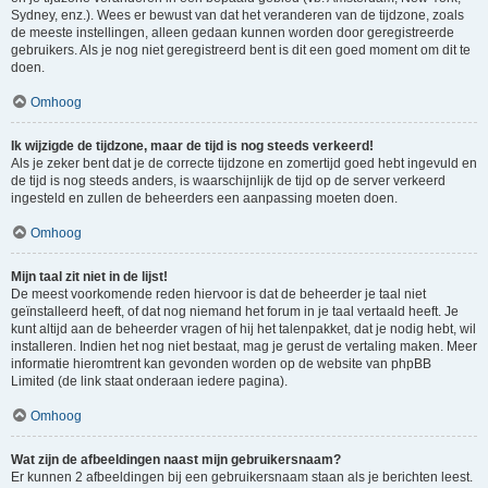
Sydney, enz.). Wees er bewust van dat het veranderen van de tijdzone, zoals
de meeste instellingen, alleen gedaan kunnen worden door geregistreerde
gebruikers. Als je nog niet geregistreerd bent is dit een goed moment om dit te
doen.
Omhoog
Ik wijzigde de tijdzone, maar de tijd is nog steeds verkeerd!
Als je zeker bent dat je de correcte tijdzone en zomertijd goed hebt ingevuld en
de tijd is nog steeds anders, is waarschijnlijk de tijd op de server verkeerd
ingesteld en zullen de beheerders een aanpassing moeten doen.
Omhoog
Mijn taal zit niet in de lijst!
De meest voorkomende reden hiervoor is dat de beheerder je taal niet
geïnstalleerd heeft, of dat nog niemand het forum in je taal vertaald heeft. Je
kunt altijd aan de beheerder vragen of hij het talenpakket, dat je nodig hebt, wil
installeren. Indien het nog niet bestaat, mag je gerust de vertaling maken. Meer
informatie hieromtrent kan gevonden worden op de website van phpBB
Limited (de link staat onderaan iedere pagina).
Omhoog
Wat zijn de afbeeldingen naast mijn gebruikersnaam?
Er kunnen 2 afbeeldingen bij een gebruikersnaam staan als je berichten leest.