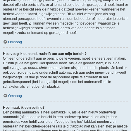
beperkte tijd nadat het geplaatst is) door te klikken op de
wijzig
knop van het
desbetreffende bericht. Als er al iemand op je bericht gereageerd heeft, komt er
onderaan je bericht een klein tekstje dat zegt hoeveel keer en wanneer je het
bericht voor het laatst je gewijzigd hebt. Dit zal niet verschijnen als nog
niemand gereageerd heeft, evenmin als een beheerder of moderator je bericht
gewijzigd heeft. Zij kunnen wel een mededeling toevoegen, waarom ze je
bericht gewijzigd hebben. Het verwijderen van een bericht is niet meer
mogelijk zodra er iemand op gereageerd heeft.
Omhoog
Hoe voeg ik een onderschrift toe aan mijn bericht?
Om een onderschrift aan je bericht toe te voegen, moet je er eerst één maken.
Dit kun je via het gebruikerspaneel doen. Als je dit gedaan hebt, kun je de
optie
voeg mijn onderschrift toe
aanvinken als je een bericht plaatst. Je kunt er
ook voor zorgen dat je onderschrift automatisch aan ieder nieuw bericht wordt
toegevoegd. Dit doe je door de bijhorende optie te activeren in het
gebruikerspaneel (het is nog altijd mogelijk om het onderschrift uit te
schakelen als je het bericht plaatst).
Omhoog
Hoe maak ik een peiling?
Een peiling aanmaken is heel gemakkelijk, als je een nieuw onderwerp
aanmaakt (of het eerste bericht in een onderwerp bewerkt en als je daar
permissies voor hebt) zou je een "voeg peiling toe" tabblad moeten zien
onderaan het berichten-gedeelte (als je dit tabblad niet kan zien, heb je niet de