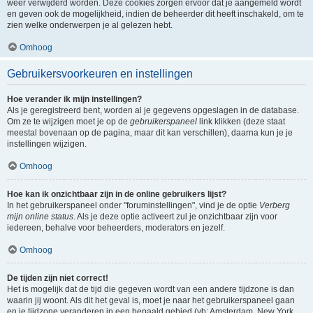
weer verwijderd worden. Deze cookies zorgen ervoor dat je aangemeld wordt
en geven ook de mogelijkheid, indien de beheerder dit heeft inschakeld, om te
zien welke onderwerpen je al gelezen hebt.
Omhoog
Gebruikersvoorkeuren en instellingen
Hoe verander ik mijn instellingen?
Als je geregistreerd bent, worden al je gegevens opgeslagen in de database.
Om ze te wijzigen moet je op de
gebruikerspaneel
link klikken (deze staat
meestal bovenaan op de pagina, maar dit kan verschillen), daarna kun je je
instellingen wijzigen.
Omhoog
Hoe kan ik onzichtbaar zijn in de online gebruikers lijst?
In het gebruikerspaneel onder "foruminstellingen", vind je de optie
Verberg
mijn online status
. Als je deze optie activeert zul je onzichtbaar zijn voor
iedereen, behalve voor beheerders, moderators en jezelf.
Omhoog
De tijden zijn niet correct!
Het is mogelijk dat de tijd die gegeven wordt van een andere tijdzone is dan
waarin jij woont. Als dit het geval is, moet je naar het gebruikerspaneel gaan
en je tijdzone veranderen in een bepaald gebied (vb: Amsterdam, New York,