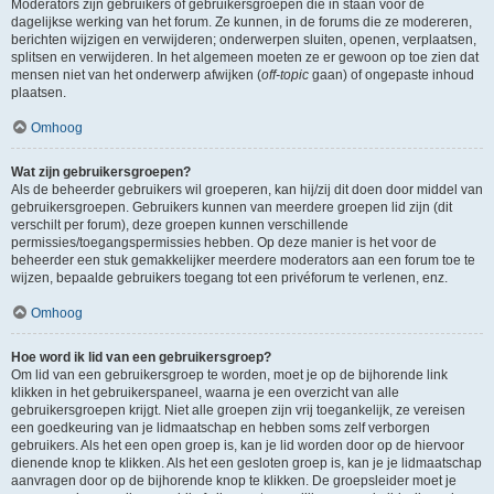
Moderators zijn gebruikers of gebruikersgroepen die in staan voor de
dagelijkse werking van het forum. Ze kunnen, in de forums die ze modereren,
berichten wijzigen en verwijderen; onderwerpen sluiten, openen, verplaatsen,
splitsen en verwijderen. In het algemeen moeten ze er gewoon op toe zien dat
mensen niet van het onderwerp afwijken (
off-topic
gaan) of ongepaste inhoud
plaatsen.
Omhoog
Wat zijn gebruikersgroepen?
Als de beheerder gebruikers wil groeperen, kan hij/zij dit doen door middel van
gebruikersgroepen. Gebruikers kunnen van meerdere groepen lid zijn (dit
verschilt per forum), deze groepen kunnen verschillende
permissies/toegangspermissies hebben. Op deze manier is het voor de
beheerder een stuk gemakkelijker meerdere moderators aan een forum toe te
wijzen, bepaalde gebruikers toegang tot een privéforum te verlenen, enz.
Omhoog
Hoe word ik lid van een gebruikersgroep?
Om lid van een gebruikersgroep te worden, moet je op de bijhorende link
klikken in het gebruikerspaneel, waarna je een overzicht van alle
gebruikersgroepen krijgt. Niet alle groepen zijn vrij toegankelijk, ze vereisen
een goedkeuring van je lidmaatschap en hebben soms zelf verborgen
gebruikers. Als het een open groep is, kan je lid worden door op de hiervoor
dienende knop te klikken. Als het een gesloten groep is, kan je je lidmaatschap
aanvragen door op de bijhorende knop te klikken. De groepsleider moet je