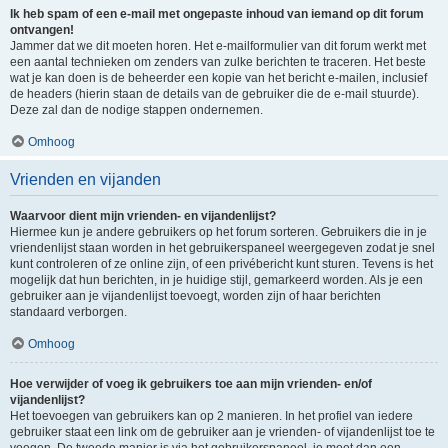
Ik heb spam of een e-mail met ongepaste inhoud van iemand op dit forum
ontvangen!
Jammer dat we dit moeten horen. Het e-mailformulier van dit forum werkt met
een aantal technieken om zenders van zulke berichten te traceren. Het beste
wat je kan doen is de beheerder een kopie van het bericht e-mailen, inclusief
de headers (hierin staan de details van de gebruiker die de e-mail stuurde).
Deze zal dan de nodige stappen ondernemen.
Omhoog
Vrienden en vijanden
Waarvoor dient mijn vrienden- en vijandenlijst?
Hiermee kun je andere gebruikers op het forum sorteren. Gebruikers die in je
vriendenlijst staan worden in het gebruikerspaneel weergegeven zodat je snel
kunt controleren of ze online zijn, of een privébericht kunt sturen. Tevens is het
mogelijk dat hun berichten, in je huidige stijl, gemarkeerd worden. Als je een
gebruiker aan je vijandenlijst toevoegt, worden zijn of haar berichten
standaard verborgen.
Omhoog
Hoe verwijder of voeg ik gebruikers toe aan mijn vrienden- en/of
vijandenlijst?
Het toevoegen van gebruikers kan op 2 manieren. In het profiel van iedere
gebruiker staat een link om de gebruiker aan je vrienden- of vijandenlijst toe te