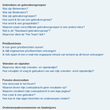
Gebruikers en gebruikersgroepen
Wat zijn Beheerders?
Wat zijn Moderators?
Wat zijn gebruikersgroepen?
Hoe word ik lid van een gebruikersgroep?
Hoe word ik een groepsleider?
Waarom staan verschillende gebruikersgroepen in een andere kleur?
Wat is de "Standaard gebruikersgroep"?
Waarvoor dient de "Het Team"-link?
Privéberichten
Ik kan geen privéberichten sturen!
Ik blijf ongewenste privéberichten ontvangen!
Ik heb spam of een e-mail met ongepaste inhoud van iemand op dit forum ontvangen!
Vrienden en vijanden
Waarvoor dient mijn vrienden- en vijandenlijst?
Hoe verwijder of voeg ik gebruikers toe aan mijn vrienden- en/of vijandenlijst?
Forums doorzoeken
Hoe doorzoek ik het forum?
Waarom levert mijn zoekopdracht geen resultaten op?
Waarom resulteert mijn zoekopdracht in een lege pagina?
Hoe zoek ik een gebruiker?
Hoe kan ik mijn eigen berichten en onderwerpen vinden?
Onderwerpabonnementen en bladwijzers