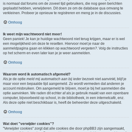
is normaal dat forums om de zoveel tijd gebruikers, die nog geen berichten
geplaatst hebben, verwijderen. Dit doen ze om de database qua omvang te
verkleinen. Probeer je opnieuw te registreren en meng je in de discussies.
Omhoog
Ik weet mijn wachtwoord niet meer!
Geen paniek! Je kan je huidige wachtwoord niet terug krijgen, maar er is wel
een mogelijkheid om deze te resetten. Hiervoor moet je naar de
aanmeldpagina gaan en klikken op
wachtwoord vergeten?
. Volg de instructies
op het scherm en even later kan je je weer aanmelden.
Omhoog
Waarom word ik automatisch afgemeld?
Als je de optie
meld mij automatisch aan bij ieder bezoek
niet aanvinkt, blijf je
maar voor een bepaalde tijd aangemeld. Zo wordt vermeden dat anderen je
account misbruiken. Om aangemeld te blijven, moet je bij het aanmelden die
optie aanvinken. We raden dit echter af als je gebruik maakt van een openbare
computer, bijvoorbeeld op school, in de bibliotheek, in een internetcafé, enz.
Als deze optie niet beschikbaar is, heeft de beheerder deze uitgeschakeld.
Omhoog
Wat doet "verwijder cookies"?
"Verwijder cookies" zorgt dat alle cookies die door phpBB3 zijn aangemaakt,