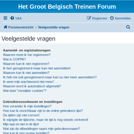
Het Groot Belgisch Treinen Forum
V&A
Registreer
Aanmelden
Z
Forumoverzicht
Veelgestelde vragen
o
Veelgestelde vragen
e
k
Aanmeld- en registratievragen
Waarom moet ik me registreren?
Wat is COPPA?
Waarom kan ik niet registreren?
Ik ben geregistreerd maar kan niet aanmelden!
Waarom kan ik niet aanmelden?
Ik heb me ooit geregistreerd maar kan nu niet meer aanmelden!?
Ik weet mijn wachtwoord niet meer!
Waarom word ik automatisch afgemeld?
Wat doet "verwijder cookies"?
Gebruikersvoorkeuren en instellingen
Hoe verander ik mijn instellingen?
Hoe kan ik onzichtbaar zijn in de online gebruikers lijst?
De tijden zijn niet correct!
Ik wijzigde de tijdzone, maar de tijd is nog steeds verkeerd!
Mijn taal zit niet in de lijst!
Wat zijn de afbeeldingen naast mijn gebruikersnaam?
Hoe kan ik een avatar instellen?