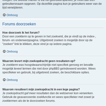
voegen. De tweede manier is via het gebruikerspaneel, je moet dan een
gebruikersnaam opgeven. Op dezelfde pagina kun je gebruikers weer van de
lijst verwijderen.
Omhoog
Forums doorzoeken
Hoe doorzoek ik het forum?
Door een zoekterm op te geven in het zoekveld, die je vindt op de index-,
forum- en onderwerppagina. Uitgebreid zoeken is mogelijk door op de
"zoeken" link te klikken, deze vind je op iedere pagina.
Omhoog
Waarom levert mijn zoekopdracht geen resultaten op?
Je zoekterm was hoogstwaarschijnlijk niet specifiek genoeg en bevatte
mogelijk teveel termen die niet door phpBB3 geïndexeerd worden. Wees
specifieker en gebruik, bij uitgebreid zoeken, de beschikbare opties.
Omhoog
Waarom resulteert mijn zoekopdracht in een lege pagina?
Je zoekopdracht gaf meer resultaten dan de webserver kon verwerken.
Gebruik de geavanceerde zoekfunctie en wees specifieker met zowel je
zoektermen als de te doorzoeken forums.