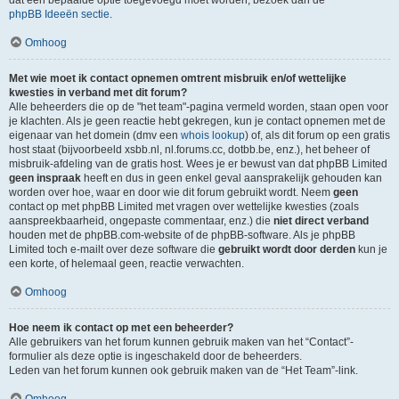
dat een bepaalde optie toegevoegd moet worden, bezoek dan de
phpBB Ideeën sectie
.
Omhoog
Met wie moet ik contact opnemen omtrent misbruik en/of wettelijke
kwesties in verband met dit forum?
Alle beheerders die op de "het team"-pagina vermeld worden, staan open voor
je klachten. Als je geen reactie hebt gekregen, kun je contact opnemen met de
eigenaar van het domein (dmv een
whois lookup
) of, als dit forum op een gratis
host staat (bijvoorbeeld xsbb.nl, nl.forums.cc, dotbb.be, enz.), het beheer of
misbruik-afdeling van de gratis host. Wees je er bewust van dat phpBB Limited
geen inspraak
heeft en dus in geen enkel geval aansprakelijk gehouden kan
worden over hoe, waar en door wie dit forum gebruikt wordt. Neem
geen
contact op met phpBB Limited met vragen over wettelijke kwesties (zoals
aanspreekbaarheid, ongepaste commentaar, enz.) die
niet direct verband
houden met de phpBB.com-website of de phpBB-software. Als je phpBB
Limited toch e-mailt over deze software die
gebruikt wordt door derden
kun je
een korte, of helemaal geen, reactie verwachten.
Omhoog
Hoe neem ik contact op met een beheerder?
Alle gebruikers van het forum kunnen gebruik maken van het “Contact”-
formulier als deze optie is ingeschakeld door de beheerders.
Leden van het forum kunnen ook gebruik maken van de “Het Team”-link.