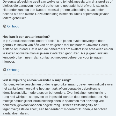
De eerste afbeelding geeft aan welke rang je hebt, meestal zijn dit sterretjes of
blokjes die aangeven hoeveel berichten je geplaatst hebt of wat je status is.
Hieronder kan nog een tweede, meestal grotere, afbeelding staan, beter
bekend als een avatar. Deze afbeelding is meestal uniek of persoonlijk voor
iedere gebruiker.
Omhoog
Hoe kan ik een avatar instellen?
In je Gebruikerspaneel, onder “Profiel” kun je een avatar toevoegen door
gebruik te maken van één van de volgende vier methodes: Gravatar, Galerij,
Afstand of Upload. Het is aan de beheerders om avatars in te schakelen en om
te kiezen op welke manier je een avatar kan gebruiken. Als je geen avatars
kunt gebruiken, neem dan contact op met een beheerder voor je vragen
hierover.
Omhoog
Wat is mijn rang en hoe verander ik mijn rang?
Rangen, welke verschijnen onder je gebruikersnaam, geven een indicatie over
het aantal berchten dat je hebt gemaakt of om bepaalde gebruikers te
identificeren, bijv. moderators en beheerders. Over het algemeen kun je je
rang niet wijzigen, aangezien ze ingesteld worden door een beheerder. Nu
moet je natuurlijk het forum niet beginnen te spammen met onzinnig veel
berichten, gewoon voor een hogere rang. Dit heeft zelfs mogelijk het
tegenovergestelde effect, een beheerder of moderator kunnen je berichten
aantal doen dalen.