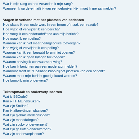
Wat is mijn rang en hoe verander ik mijn rang?
Wanneer ik op de e-maillink van een gebruiker klik, moet ik me aanmelden?
Vragen in verband met het plaatsen van berichten
Hoe plaats ik een onderwerp in een forum of maak een reactie?
Hoe wijzig of verwijder ik een bericht?
Hoe voeg ik een onderschrift toe aan mijn bericht?
Hoe maak ik een peiling?
Waarom kan ik niet meer peilingsopties toevoegen?
Hoe wijzig of verwijder ik een peiling?
Waarom kan ik een bepaald forum niet openen?
Waarom kan ik geen bijlagen toevoegen?
Waarom ontving ik een waarschuwing?
Hoe kan ik berichten aan een moderator melden?
Waarvoor dient de "Opslaan"-knop bij het plaatsen van een bericht?
Waarom moet mijn bericht goedgekeurd worden?
Hoe bump ik mijn onderwerp?
Tekstopmaak en onderwerp soorten
Wat is BBCode?
Kan ik HTML gebruiken?
Wat zijn Smilies?
Kan ik afbeeldingen plaatsen?
Wat zijn globale mededelingen?
Wat zijn mededelingen?
Wat zijn sticky onderwerpen?
Wat zijn gesloten onderwerpen?
Wat zijn onderwerpiconen?