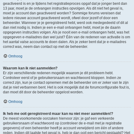
geactiveerd is en je tijdens het registratieproces opgaf dat je jonger bent dan
13 jaar, moet je de ontvangen instructies opvolgen. Als dit niet het geval is,
moet je account dan geactiveerd worden? Sommige forums vereisen dat
iedere nieuwe account geactiveerd wordt, ofwel door jezelf of door een
beheerder. Wanneer je je geregistreerd hebt, werd ook medegedeeld of dit al
dan niet nodig is. Indien je een e-mail ontvangen hebt, moet je de daarin
opgegeven instructies volgen. Als je nooit een e-mail ontvangen hebt, was het
opgegeven e-mailadres dan wel juist? Één van de redenen van activatie is om
het aantal valse accounts te doen dalen. Als je zeker bent dat je e-mailadres
correct was, neem dan contact op met de beheerder.
Omhoog
Waarom kan ik niet aanmelden?
Er zijn verschillende redenen mogelijk waarom je dit probleem hebt.
Controleer eerst of je gebruikersnaam en wachtwoord kloppen. Indien ze
correct zijn, kun je contact opnemen met de beheerder om er zeker van te zijn
dat je niet verbannen bent. Het is ook mogelijk dat de forumconfiguratie fout is,
dan moet dit door de beheerder opgelost worden.
Omhoog
Ik heb me ooit geregistreerd maar kan nu niet meer aanmelden!?
De meest voorkomende oorzaken hiervoor zijn: je gaf een verkeerde
gebruikersnaam of wachtwoord op (controleer de e-mail met je registratie
gegevens) of een beheerder heeft je account verwijderd om één of andere
reden. Indien dit laatste het geval is, heb je dan ooit een bericht geplaatst? Het