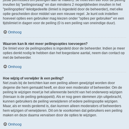
juiste permissies om peilingen aan te maken). Je moet een titel voor de peiling
invullen bij "peilingsvraag" en dan minstens 2 mogelijkheden invullen in het
"peilingopties"-tekstgedeelte (limiet is ingesteld door de beheerder), met elke
optie gescheiden door middel van een nieuwe regel. Je kunt ook instellen
hoeveel opties een gebruiker mag kiezen onder "opties per gebruiker" en een
tijdslimiet in dagen voor de peiling (0 is een peiling van oneindige duur).
Omhoog
Waarom kan ik niet meer peilingsopties toevoegen?
De limiet voor de peilingsopties is ingesteld door de beheerder. Indien je meer
opties denkt nodig te hebben dan het toegestane aantal, neem dan contact op
met de beheerder.
Omhoog
Hoe wijzig of verwijder ik een peiling?
Net zoals bij de berichten kan een peiling alleen gewijzigd worden door
degene die hem gemaakt heeft, en door een moderator of beheerder. Om de
peiling te wijzigen moet je het allereerste bericht van het onderwerp wijzigen
(hieraan is de peiling gekoppeld). Als er nog geen stemmen zijn uitgebracht,
kunnen gebruikers de peiling verwijderen of iedere peilingsoptie wijzigen.
Maar, als er reeds gestemd is, dan kunnen alleen moderators of beheerders
hem wijzigen of verwijderen. Dit om te voorkomen dat gebruikers een peiling
maken en deze daarna vervalsen door de opties te wijzigen.
Omhoog