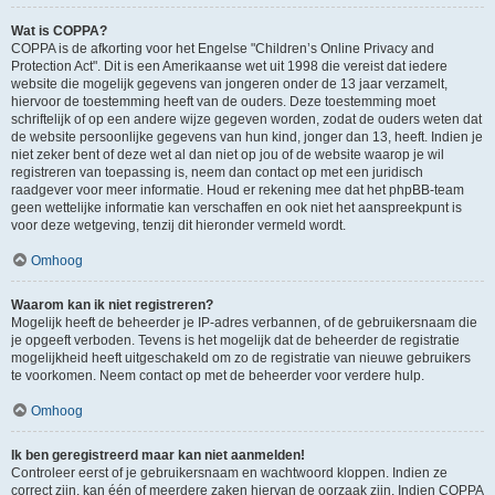
Wat is COPPA?
COPPA is de afkorting voor het Engelse "Children’s Online Privacy and
Protection Act". Dit is een Amerikaanse wet uit 1998 die vereist dat iedere
website die mogelijk gegevens van jongeren onder de 13 jaar verzamelt,
hiervoor de toestemming heeft van de ouders. Deze toestemming moet
schriftelijk of op een andere wijze gegeven worden, zodat de ouders weten dat
de website persoonlijke gegevens van hun kind, jonger dan 13, heeft. Indien je
niet zeker bent of deze wet al dan niet op jou of de website waarop je wil
registreren van toepassing is, neem dan contact op met een juridisch
raadgever voor meer informatie. Houd er rekening mee dat het phpBB-team
geen wettelijke informatie kan verschaffen en ook niet het aanspreekpunt is
voor deze wetgeving, tenzij dit hieronder vermeld wordt.
Omhoog
Waarom kan ik niet registreren?
Mogelijk heeft de beheerder je IP-adres verbannen, of de gebruikersnaam die
je opgeeft verboden. Tevens is het mogelijk dat de beheerder de registratie
mogelijkheid heeft uitgeschakeld om zo de registratie van nieuwe gebruikers
te voorkomen. Neem contact op met de beheerder voor verdere hulp.
Omhoog
Ik ben geregistreerd maar kan niet aanmelden!
Controleer eerst of je gebruikersnaam en wachtwoord kloppen. Indien ze
correct zijn, kan één of meerdere zaken hiervan de oorzaak zijn. Indien COPPA