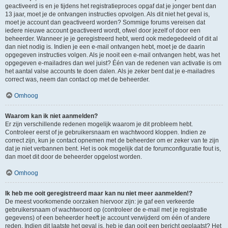
geactiveerd is en je tijdens het registratieproces opgaf dat je jonger bent dan
13 jaar, moet je de ontvangen instructies opvolgen. Als dit niet het geval is,
moet je account dan geactiveerd worden? Sommige forums vereisen dat
iedere nieuwe account geactiveerd wordt, ofwel door jezelf of door een
beheerder. Wanneer je je geregistreerd hebt, werd ook medegedeeld of dit al
dan niet nodig is. Indien je een e-mail ontvangen hebt, moet je de daarin
opgegeven instructies volgen. Als je nooit een e-mail ontvangen hebt, was het
opgegeven e-mailadres dan wel juist? Één van de redenen van activatie is om
het aantal valse accounts te doen dalen. Als je zeker bent dat je e-mailadres
correct was, neem dan contact op met de beheerder.
Omhoog
Waarom kan ik niet aanmelden?
Er zijn verschillende redenen mogelijk waarom je dit probleem hebt.
Controleer eerst of je gebruikersnaam en wachtwoord kloppen. Indien ze
correct zijn, kun je contact opnemen met de beheerder om er zeker van te zijn
dat je niet verbannen bent. Het is ook mogelijk dat de forumconfiguratie fout is,
dan moet dit door de beheerder opgelost worden.
Omhoog
Ik heb me ooit geregistreerd maar kan nu niet meer aanmelden!?
De meest voorkomende oorzaken hiervoor zijn: je gaf een verkeerde
gebruikersnaam of wachtwoord op (controleer de e-mail met je registratie
gegevens) of een beheerder heeft je account verwijderd om één of andere
reden. Indien dit laatste het geval is, heb je dan ooit een bericht geplaatst? Het