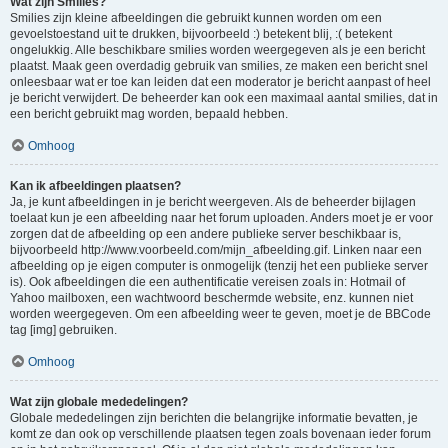
Wat zijn Smilies?
Smilies zijn kleine afbeeldingen die gebruikt kunnen worden om een
gevoelstoestand uit te drukken, bijvoorbeeld :) betekent blij, :( betekent
ongelukkig. Alle beschikbare smilies worden weergegeven als je een bericht
plaatst. Maak geen overdadig gebruik van smilies, ze maken een bericht snel
onleesbaar wat er toe kan leiden dat een moderator je bericht aanpast of heel
je bericht verwijdert. De beheerder kan ook een maximaal aantal smilies, dat in
een bericht gebruikt mag worden, bepaald hebben.
Omhoog
Kan ik afbeeldingen plaatsen?
Ja, je kunt afbeeldingen in je bericht weergeven. Als de beheerder bijlagen
toelaat kun je een afbeelding naar het forum uploaden. Anders moet je er voor
zorgen dat de afbeelding op een andere publieke server beschikbaar is,
bijvoorbeeld http://www.voorbeeld.com/mijn_afbeelding.gif. Linken naar een
afbeelding op je eigen computer is onmogelijk (tenzij het een publieke server
is). Ook afbeeldingen die een authentificatie vereisen zoals in: Hotmail of
Yahoo mailboxen, een wachtwoord beschermde website, enz. kunnen niet
worden weergegeven. Om een afbeelding weer te geven, moet je de BBCode
tag [img] gebruiken.
Omhoog
Wat zijn globale mededelingen?
Globale mededelingen zijn berichten die belangrijke informatie bevatten, je
komt ze dan ook op verschillende plaatsen tegen zoals bovenaan ieder forum