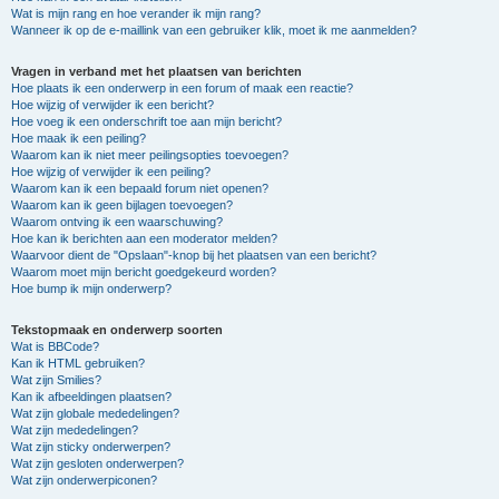
Wat is mijn rang en hoe verander ik mijn rang?
Wanneer ik op de e-maillink van een gebruiker klik, moet ik me aanmelden?
Vragen in verband met het plaatsen van berichten
Hoe plaats ik een onderwerp in een forum of maak een reactie?
Hoe wijzig of verwijder ik een bericht?
Hoe voeg ik een onderschrift toe aan mijn bericht?
Hoe maak ik een peiling?
Waarom kan ik niet meer peilingsopties toevoegen?
Hoe wijzig of verwijder ik een peiling?
Waarom kan ik een bepaald forum niet openen?
Waarom kan ik geen bijlagen toevoegen?
Waarom ontving ik een waarschuwing?
Hoe kan ik berichten aan een moderator melden?
Waarvoor dient de "Opslaan"-knop bij het plaatsen van een bericht?
Waarom moet mijn bericht goedgekeurd worden?
Hoe bump ik mijn onderwerp?
Tekstopmaak en onderwerp soorten
Wat is BBCode?
Kan ik HTML gebruiken?
Wat zijn Smilies?
Kan ik afbeeldingen plaatsen?
Wat zijn globale mededelingen?
Wat zijn mededelingen?
Wat zijn sticky onderwerpen?
Wat zijn gesloten onderwerpen?
Wat zijn onderwerpiconen?