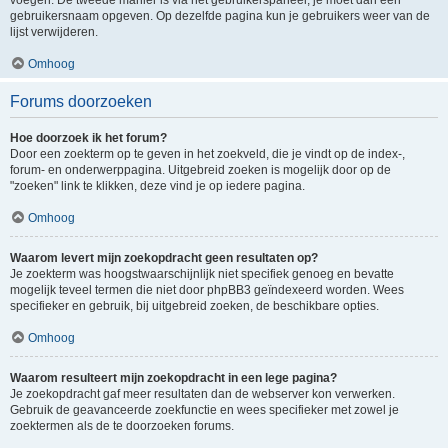
voegen. De tweede manier is via het gebruikerspaneel, je moet dan een
gebruikersnaam opgeven. Op dezelfde pagina kun je gebruikers weer van de
lijst verwijderen.
Omhoog
Forums doorzoeken
Hoe doorzoek ik het forum?
Door een zoekterm op te geven in het zoekveld, die je vindt op de index-,
forum- en onderwerppagina. Uitgebreid zoeken is mogelijk door op de
"zoeken" link te klikken, deze vind je op iedere pagina.
Omhoog
Waarom levert mijn zoekopdracht geen resultaten op?
Je zoekterm was hoogstwaarschijnlijk niet specifiek genoeg en bevatte
mogelijk teveel termen die niet door phpBB3 geïndexeerd worden. Wees
specifieker en gebruik, bij uitgebreid zoeken, de beschikbare opties.
Omhoog
Waarom resulteert mijn zoekopdracht in een lege pagina?
Je zoekopdracht gaf meer resultaten dan de webserver kon verwerken.
Gebruik de geavanceerde zoekfunctie en wees specifieker met zowel je
zoektermen als de te doorzoeken forums.