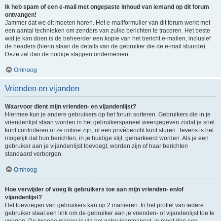
Ik heb spam of een e-mail met ongepaste inhoud van iemand op dit forum
ontvangen!
Jammer dat we dit moeten horen. Het e-mailformulier van dit forum werkt met
een aantal technieken om zenders van zulke berichten te traceren. Het beste
wat je kan doen is de beheerder een kopie van het bericht e-mailen, inclusief
de headers (hierin staan de details van de gebruiker die de e-mail stuurde).
Deze zal dan de nodige stappen ondernemen.
Omhoog
Vrienden en vijanden
Waarvoor dient mijn vrienden- en vijandenlijst?
Hiermee kun je andere gebruikers op het forum sorteren. Gebruikers die in je
vriendenlijst staan worden in het gebruikerspaneel weergegeven zodat je snel
kunt controleren of ze online zijn, of een privébericht kunt sturen. Tevens is het
mogelijk dat hun berichten, in je huidige stijl, gemarkeerd worden. Als je een
gebruiker aan je vijandenlijst toevoegt, worden zijn of haar berichten
standaard verborgen.
Omhoog
Hoe verwijder of voeg ik gebruikers toe aan mijn vrienden- en/of
vijandenlijst?
Het toevoegen van gebruikers kan op 2 manieren. In het profiel van iedere
gebruiker staat een link om de gebruiker aan je vrienden- of vijandenlijst toe te