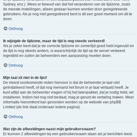
Sydney, enz.). Wees er bewust van dat het veranderen van de tijdzone, zoals
de meeste instellingen, alleen gedaan kunnen worden door geregistreerde
gebruikers. Als je nog niet geregistreerd bent is dit een goed moment om dit te
doen.
Omhoog
Ik wijzigde de tijdzone, maar de tijd is nog steeds verkeerd!
Als je zeker bent dat je de correcte tijdzone en zomertijd goed hebt ingevuld en
de tijd is nog steeds anders, is waarschijnlijk de tijd op de server verkeerd
ingesteld en zullen de beheerders een aanpassing moeten doen.
Omhoog
Mijn taal zit niet in de lijst!
De meest voorkomende reden hiervoor is dat de beheerder je taal niet
geïnstalleerd heeft, of dat nog niemand het forum in je taal vertaald heeft. Je
kunt altijd aan de beheerder vragen of hij het talenpakket, dat je nodig hebt, wil
installeren. Indien het nog niet bestaat, mag je gerust de vertaling maken. Meer
informatie hieromtrent kan gevonden worden op de website van phpBB
Limited (de link staat onderaan iedere pagina).
Omhoog
Wat zijn de afbeeldingen naast mijn gebruikersnaam?
Er kunnen 2 afbeeldingen bij een gebruikersnaam staan als je berichten leest.