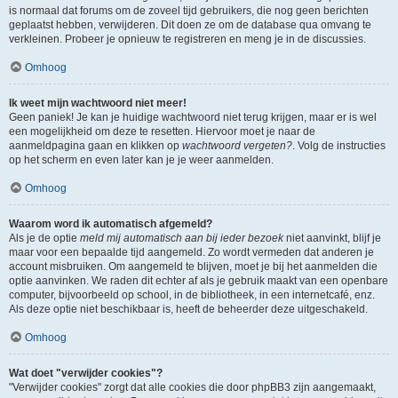
is normaal dat forums om de zoveel tijd gebruikers, die nog geen berichten
geplaatst hebben, verwijderen. Dit doen ze om de database qua omvang te
verkleinen. Probeer je opnieuw te registreren en meng je in de discussies.
Omhoog
Ik weet mijn wachtwoord niet meer!
Geen paniek! Je kan je huidige wachtwoord niet terug krijgen, maar er is wel
een mogelijkheid om deze te resetten. Hiervoor moet je naar de
aanmeldpagina gaan en klikken op
wachtwoord vergeten?
. Volg de instructies
op het scherm en even later kan je je weer aanmelden.
Omhoog
Waarom word ik automatisch afgemeld?
Als je de optie
meld mij automatisch aan bij ieder bezoek
niet aanvinkt, blijf je
maar voor een bepaalde tijd aangemeld. Zo wordt vermeden dat anderen je
account misbruiken. Om aangemeld te blijven, moet je bij het aanmelden die
optie aanvinken. We raden dit echter af als je gebruik maakt van een openbare
computer, bijvoorbeeld op school, in de bibliotheek, in een internetcafé, enz.
Als deze optie niet beschikbaar is, heeft de beheerder deze uitgeschakeld.
Omhoog
Wat doet "verwijder cookies"?
"Verwijder cookies" zorgt dat alle cookies die door phpBB3 zijn aangemaakt,