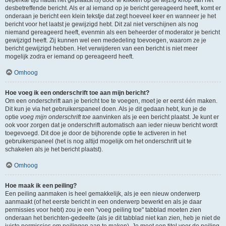
beperkte tijd nadat het geplaatst is) door te klikken op de
wijzig
knop van het
desbetreffende bericht. Als er al iemand op je bericht gereageerd heeft, komt er
onderaan je bericht een klein tekstje dat zegt hoeveel keer en wanneer je het
bericht voor het laatst je gewijzigd hebt. Dit zal niet verschijnen als nog
niemand gereageerd heeft, evenmin als een beheerder of moderator je bericht
gewijzigd heeft. Zij kunnen wel een mededeling toevoegen, waarom ze je
bericht gewijzigd hebben. Het verwijderen van een bericht is niet meer
mogelijk zodra er iemand op gereageerd heeft.
Omhoog
Hoe voeg ik een onderschrift toe aan mijn bericht?
Om een onderschrift aan je bericht toe te voegen, moet je er eerst één maken.
Dit kun je via het gebruikerspaneel doen. Als je dit gedaan hebt, kun je de
optie
voeg mijn onderschrift toe
aanvinken als je een bericht plaatst. Je kunt er
ook voor zorgen dat je onderschrift automatisch aan ieder nieuw bericht wordt
toegevoegd. Dit doe je door de bijhorende optie te activeren in het
gebruikerspaneel (het is nog altijd mogelijk om het onderschrift uit te
schakelen als je het bericht plaatst).
Omhoog
Hoe maak ik een peiling?
Een peiling aanmaken is heel gemakkelijk, als je een nieuw onderwerp
aanmaakt (of het eerste bericht in een onderwerp bewerkt en als je daar
permissies voor hebt) zou je een "voeg peiling toe" tabblad moeten zien
onderaan het berichten-gedeelte (als je dit tabblad niet kan zien, heb je niet de