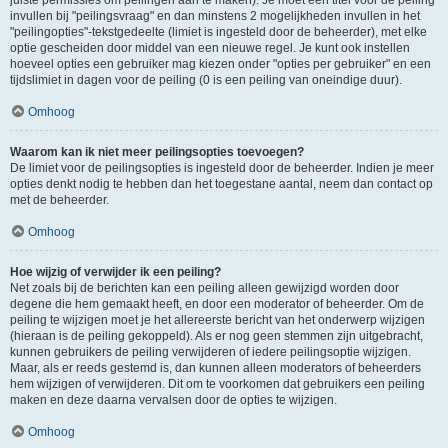
juiste permissies om peilingen aan te maken). Je moet een titel voor de peiling
invullen bij "peilingsvraag" en dan minstens 2 mogelijkheden invullen in het
"peilingopties"-tekstgedeelte (limiet is ingesteld door de beheerder), met elke
optie gescheiden door middel van een nieuwe regel. Je kunt ook instellen
hoeveel opties een gebruiker mag kiezen onder "opties per gebruiker" en een
tijdslimiet in dagen voor de peiling (0 is een peiling van oneindige duur).
Omhoog
Waarom kan ik niet meer peilingsopties toevoegen?
De limiet voor de peilingsopties is ingesteld door de beheerder. Indien je meer
opties denkt nodig te hebben dan het toegestane aantal, neem dan contact op
met de beheerder.
Omhoog
Hoe wijzig of verwijder ik een peiling?
Net zoals bij de berichten kan een peiling alleen gewijzigd worden door
degene die hem gemaakt heeft, en door een moderator of beheerder. Om de
peiling te wijzigen moet je het allereerste bericht van het onderwerp wijzigen
(hieraan is de peiling gekoppeld). Als er nog geen stemmen zijn uitgebracht,
kunnen gebruikers de peiling verwijderen of iedere peilingsoptie wijzigen.
Maar, als er reeds gestemd is, dan kunnen alleen moderators of beheerders
hem wijzigen of verwijderen. Dit om te voorkomen dat gebruikers een peiling
maken en deze daarna vervalsen door de opties te wijzigen.
Omhoog