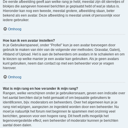
De eerste afbeelding geeft aan welke rang je hebt, meestal zijn dit sterretjes of
blokjes die aangeven hoeveel berichten je geplaatst hebt of wat je status is.
Hieronder kan nog een tweede, meestal grotere, afbeelding staan, beter
bekend als een avatar. Deze afbeelding is meestal uniek of persoonlijk voor
iedere gebruiker.
Omhoog
Hoe kan ik een avatar instellen?
In je Gebruikerspaneel, onder “Profiel” kun je een avatar toevoegen door
gebruik te maken van één van de volgende vier methodes: Gravatar, Galerij,
Afstand of Upload. Het is aan de beheerders om avatars in te schakelen en om
te kiezen op welke manier je een avatar kan gebruiken. Als je geen avatars
kunt gebruiken, neem dan contact op met een beheerder voor je vragen
hierover.
Omhoog
Wat is mijn rang en hoe verander ik mijn rang?
Rangen, welke verschijnen onder je gebruikersnaam, geven een indicatie over
het aantal berchten dat je hebt gemaakt of om bepaalde gebruikers te
identificeren, bijv. moderators en beheerders. Over het algemeen kun je je
rang niet wijzigen, aangezien ze ingesteld worden door een beheerder. Nu
moet je natuurlijk het forum niet beginnen te spammen met onzinnig veel
berichten, gewoon voor een hogere rang. Dit heeft zelfs mogelijk het
tegenovergestelde effect, een beheerder of moderator kunnen je berichten
aantal doen dalen.