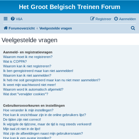
Het Groot Belgisch Treinen Forum
V&A
Registreer
Aanmelden
Z
Forumoverzicht
Veelgestelde vragen
o
Veelgestelde vragen
e
k
Aanmeld- en registratievragen
Waarom moet ik me registreren?
Wat is COPPA?
Waarom kan ik niet registreren?
Ik ben geregistreerd maar kan niet aanmelden!
Waarom kan ik niet aanmelden?
Ik heb me ooit geregistreerd maar kan nu niet meer aanmelden!?
Ik weet mijn wachtwoord niet meer!
Waarom word ik automatisch afgemeld?
Wat doet "verwijder cookies"?
Gebruikersvoorkeuren en instellingen
Hoe verander ik mijn instellingen?
Hoe kan ik onzichtbaar zijn in de online gebruikers lijst?
De tijden zijn niet correct!
Ik wijzigde de tijdzone, maar de tijd is nog steeds verkeerd!
Mijn taal zit niet in de lijst!
Wat zijn de afbeeldingen naast mijn gebruikersnaam?
Hoe kan ik een avatar instellen?