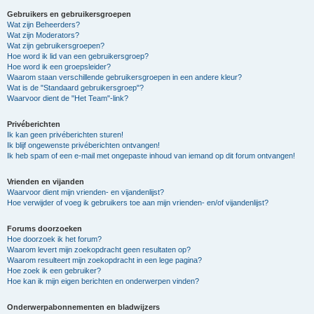
Gebruikers en gebruikersgroepen
Wat zijn Beheerders?
Wat zijn Moderators?
Wat zijn gebruikersgroepen?
Hoe word ik lid van een gebruikersgroep?
Hoe word ik een groepsleider?
Waarom staan verschillende gebruikersgroepen in een andere kleur?
Wat is de "Standaard gebruikersgroep"?
Waarvoor dient de "Het Team"-link?
Privéberichten
Ik kan geen privéberichten sturen!
Ik blijf ongewenste privéberichten ontvangen!
Ik heb spam of een e-mail met ongepaste inhoud van iemand op dit forum ontvangen!
Vrienden en vijanden
Waarvoor dient mijn vrienden- en vijandenlijst?
Hoe verwijder of voeg ik gebruikers toe aan mijn vrienden- en/of vijandenlijst?
Forums doorzoeken
Hoe doorzoek ik het forum?
Waarom levert mijn zoekopdracht geen resultaten op?
Waarom resulteert mijn zoekopdracht in een lege pagina?
Hoe zoek ik een gebruiker?
Hoe kan ik mijn eigen berichten en onderwerpen vinden?
Onderwerpabonnementen en bladwijzers