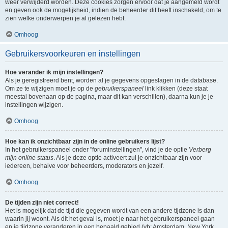
weer verwijderd worden. Deze cookies zorgen ervoor dat je aangemeld wordt
en geven ook de mogelijkheid, indien de beheerder dit heeft inschakeld, om te
zien welke onderwerpen je al gelezen hebt.
Omhoog
Gebruikersvoorkeuren en instellingen
Hoe verander ik mijn instellingen?
Als je geregistreerd bent, worden al je gegevens opgeslagen in de database.
Om ze te wijzigen moet je op de
gebruikerspaneel
link klikken (deze staat
meestal bovenaan op de pagina, maar dit kan verschillen), daarna kun je je
instellingen wijzigen.
Omhoog
Hoe kan ik onzichtbaar zijn in de online gebruikers lijst?
In het gebruikerspaneel onder "foruminstellingen", vind je de optie
Verberg
mijn online status
. Als je deze optie activeert zul je onzichtbaar zijn voor
iedereen, behalve voor beheerders, moderators en jezelf.
Omhoog
De tijden zijn niet correct!
Het is mogelijk dat de tijd die gegeven wordt van een andere tijdzone is dan
waarin jij woont. Als dit het geval is, moet je naar het gebruikerspaneel gaan
en je tijdzone veranderen in een bepaald gebied (vb: Amsterdam, New York,