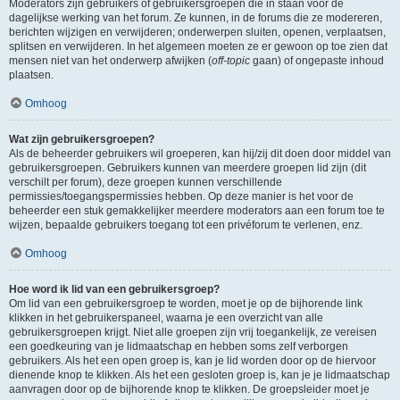
Moderators zijn gebruikers of gebruikersgroepen die in staan voor de
dagelijkse werking van het forum. Ze kunnen, in de forums die ze modereren,
berichten wijzigen en verwijderen; onderwerpen sluiten, openen, verplaatsen,
splitsen en verwijderen. In het algemeen moeten ze er gewoon op toe zien dat
mensen niet van het onderwerp afwijken (
off-topic
gaan) of ongepaste inhoud
plaatsen.
Omhoog
Wat zijn gebruikersgroepen?
Als de beheerder gebruikers wil groeperen, kan hij/zij dit doen door middel van
gebruikersgroepen. Gebruikers kunnen van meerdere groepen lid zijn (dit
verschilt per forum), deze groepen kunnen verschillende
permissies/toegangspermissies hebben. Op deze manier is het voor de
beheerder een stuk gemakkelijker meerdere moderators aan een forum toe te
wijzen, bepaalde gebruikers toegang tot een privéforum te verlenen, enz.
Omhoog
Hoe word ik lid van een gebruikersgroep?
Om lid van een gebruikersgroep te worden, moet je op de bijhorende link
klikken in het gebruikerspaneel, waarna je een overzicht van alle
gebruikersgroepen krijgt. Niet alle groepen zijn vrij toegankelijk, ze vereisen
een goedkeuring van je lidmaatschap en hebben soms zelf verborgen
gebruikers. Als het een open groep is, kan je lid worden door op de hiervoor
dienende knop te klikken. Als het een gesloten groep is, kan je je lidmaatschap
aanvragen door op de bijhorende knop te klikken. De groepsleider moet je