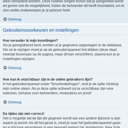
weer verwijderd worden. Deze cookies zorgen ervoor dat je aangemeld wordt
en geven ook de mogelijkheid, indien de beheerder dit heeft inschakeld, om te
zien welke onderwerpen je al gelezen hebt.
Omhoog
Gebruikersvoorkeuren en instellingen
Hoe verander ik mijn instellingen?
Als je geregistreerd bent, worden al je gegevens opgeslagen in de database.
Om ze te wijzigen moet je op de
gebruikerspaneel
link klikken (deze staat
meestal bovenaan op de pagina, maar dit kan verschillen), daarna kun je je
instellingen wijzigen.
Omhoog
Hoe kan ik onzichtbaar zijn in de online gebruikers lijst?
In het gebruikerspaneel onder "foruminstellingen", vind je de optie
Verberg
mijn online status
. Als je deze optie activeert zul je onzichtbaar zijn voor
iedereen, behalve voor beheerders, moderators en jezelf.
Omhoog
De tijden zijn niet correct!
Het is mogelijk dat de tijd die gegeven wordt van een andere tijdzone is dan
waarin jij woont. Als dit het geval is, moet je naar het gebruikerspaneel gaan
en je tijdzone veranderen in een bepaald gebied (vb: Amsterdam, New York,