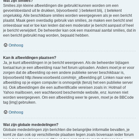
Wat zijn Smilies?
Smilies zijn kleine afbeeldingen die gebruikt kunnen worden om een
gevoelstoestand uit te drukken, bijvoorbeeld :) betekent blij, :( betekent
ongelukkig. Alle beschikbare smilies worden weergegeven als je een bericht
plaatst. Maak geen overdadig gebruik van smilies, ze maken een bericht snel
onleesbaar wat er toe kan leiden dat een moderator je bericht aanpast of heel
je bericht verwijdert. De beheerder kan ook een maximaal aantal smilies, dat in
een bericht gebruikt mag worden, bepaald hebben.
Omhoog
Kan ik afbeeldingen plaatsen?
Ja, je kunt afbeeldingen in je bericht weergeven. Als de beheerder bijlagen
toelaat kun je een afbeelding naar het forum uploaden. Anders moet je er voor
zorgen dat de afbeelding op een andere publieke server beschikbaar is,
bijvoorbeeld http://www.voorbeeld.com/mijn_afbeelding.gif. Linken naar een
afbeelding op je eigen computer is onmogelijk (tenzij het een publieke server
is). Ook afbeeldingen die een authentificatie vereisen zoals in: Hotmail of
Yahoo mailboxen, een wachtwoord beschermde website, enz. kunnen niet
worden weergegeven. Om een afbeelding weer te geven, moet je de BBCode
tag [img] gebruiken.
Omhoog
Wat zijn globale mededelingen?
Globale mededelingen zijn berichten die belangrijke informatie bevatten, je
komt ze dan ook op verschillende plaatsen tegen zoals bovenaan ieder forum