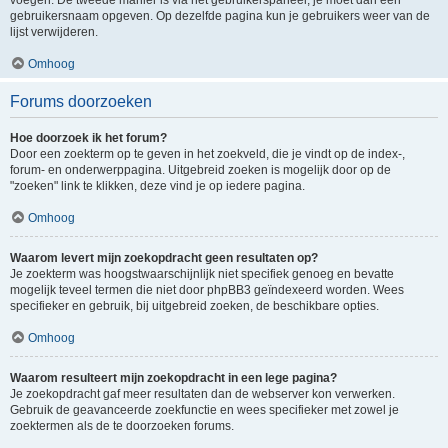
voegen. De tweede manier is via het gebruikerspaneel, je moet dan een
gebruikersnaam opgeven. Op dezelfde pagina kun je gebruikers weer van de
lijst verwijderen.
Omhoog
Forums doorzoeken
Hoe doorzoek ik het forum?
Door een zoekterm op te geven in het zoekveld, die je vindt op de index-,
forum- en onderwerppagina. Uitgebreid zoeken is mogelijk door op de
"zoeken" link te klikken, deze vind je op iedere pagina.
Omhoog
Waarom levert mijn zoekopdracht geen resultaten op?
Je zoekterm was hoogstwaarschijnlijk niet specifiek genoeg en bevatte
mogelijk teveel termen die niet door phpBB3 geïndexeerd worden. Wees
specifieker en gebruik, bij uitgebreid zoeken, de beschikbare opties.
Omhoog
Waarom resulteert mijn zoekopdracht in een lege pagina?
Je zoekopdracht gaf meer resultaten dan de webserver kon verwerken.
Gebruik de geavanceerde zoekfunctie en wees specifieker met zowel je
zoektermen als de te doorzoeken forums.