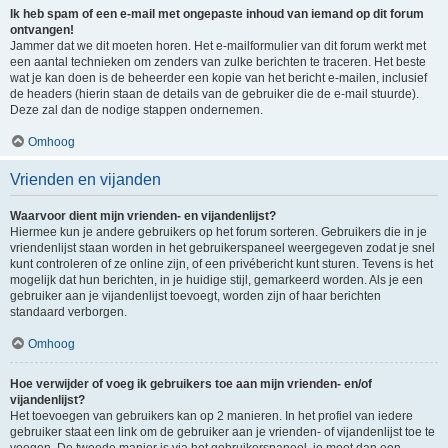
Ik heb spam of een e-mail met ongepaste inhoud van iemand op dit forum
ontvangen!
Jammer dat we dit moeten horen. Het e-mailformulier van dit forum werkt met
een aantal technieken om zenders van zulke berichten te traceren. Het beste
wat je kan doen is de beheerder een kopie van het bericht e-mailen, inclusief
de headers (hierin staan de details van de gebruiker die de e-mail stuurde).
Deze zal dan de nodige stappen ondernemen.
Omhoog
Vrienden en vijanden
Waarvoor dient mijn vrienden- en vijandenlijst?
Hiermee kun je andere gebruikers op het forum sorteren. Gebruikers die in je
vriendenlijst staan worden in het gebruikerspaneel weergegeven zodat je snel
kunt controleren of ze online zijn, of een privébericht kunt sturen. Tevens is het
mogelijk dat hun berichten, in je huidige stijl, gemarkeerd worden. Als je een
gebruiker aan je vijandenlijst toevoegt, worden zijn of haar berichten
standaard verborgen.
Omhoog
Hoe verwijder of voeg ik gebruikers toe aan mijn vrienden- en/of
vijandenlijst?
Het toevoegen van gebruikers kan op 2 manieren. In het profiel van iedere
gebruiker staat een link om de gebruiker aan je vrienden- of vijandenlijst toe te