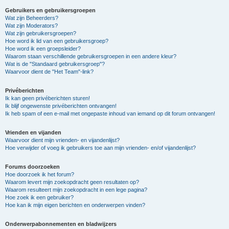
Gebruikers en gebruikersgroepen
Wat zijn Beheerders?
Wat zijn Moderators?
Wat zijn gebruikersgroepen?
Hoe word ik lid van een gebruikersgroep?
Hoe word ik een groepsleider?
Waarom staan verschillende gebruikersgroepen in een andere kleur?
Wat is de "Standaard gebruikersgroep"?
Waarvoor dient de "Het Team"-link?
Privéberichten
Ik kan geen privéberichten sturen!
Ik blijf ongewenste privéberichten ontvangen!
Ik heb spam of een e-mail met ongepaste inhoud van iemand op dit forum ontvangen!
Vrienden en vijanden
Waarvoor dient mijn vrienden- en vijandenlijst?
Hoe verwijder of voeg ik gebruikers toe aan mijn vrienden- en/of vijandenlijst?
Forums doorzoeken
Hoe doorzoek ik het forum?
Waarom levert mijn zoekopdracht geen resultaten op?
Waarom resulteert mijn zoekopdracht in een lege pagina?
Hoe zoek ik een gebruiker?
Hoe kan ik mijn eigen berichten en onderwerpen vinden?
Onderwerpabonnementen en bladwijzers