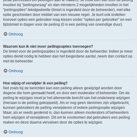
juiste permissies om peilingen aan te maken). Je moet een titel voor de peiling
invullen bij "peilingsvraag" en dan minstens 2 mogelijkheden invullen in het
"peilingopties"-tekstgedeelte (limiet is ingesteld door de beheerder), met elke
optie gescheiden door middel van een nieuwe regel. Je kunt ook instellen
hoeveel opties een gebruiker mag kiezen onder "opties per gebruiker" en een
tijdslimiet in dagen voor de peiling (0 is een peiling van oneindige duur).
Omhoog
Waarom kan ik niet meer peilingsopties toevoegen?
De limiet voor de peilingsopties is ingesteld door de beheerder. Indien je meer
opties denkt nodig te hebben dan het toegestane aantal, neem dan contact op
met de beheerder.
Omhoog
Hoe wijzig of verwijder ik een peiling?
Net zoals bij de berichten kan een peiling alleen gewijzigd worden door
degene die hem gemaakt heeft, en door een moderator of beheerder. Om de
peiling te wijzigen moet je het allereerste bericht van het onderwerp wijzigen
(hieraan is de peiling gekoppeld). Als er nog geen stemmen zijn uitgebracht,
kunnen gebruikers de peiling verwijderen of iedere peilingsoptie wijzigen.
Maar, als er reeds gestemd is, dan kunnen alleen moderators of beheerders
hem wijzigen of verwijderen. Dit om te voorkomen dat gebruikers een peiling
maken en deze daarna vervalsen door de opties te wijzigen.
Omhoog