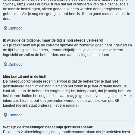
Sydney, enz.). Wees er bewust van dat het veranderen van de tijdzone, zoals
de meeste instellingen, alleen gedaan kunnen worden door geregistreerde
gebruikers. Als je nog niet geregistreerd bent is dit een goed moment om dit te
doen.
Omhoog
Ik wijzigde de tijdzone, maar de tijd is nog steeds verkeerd!
Als je zeker bent dat je de correcte tijdzone en zomertijd goed hebt ingevuld en
de tijd is nog steeds anders, is waarschijnlijk de tijd op de server verkeerd
ingesteld en zullen de beheerders een aanpassing moeten doen.
Omhoog
Mijn taal zit niet in de lijst!
De meest voorkomende reden hiervoor is dat de beheerder je taal niet
geïnstalleerd heeft, of dat nog niemand het forum in je taal vertaald heeft. Je
kunt altijd aan de beheerder vragen of hij het talenpakket, dat je nodig hebt, wil
installeren. Indien het nog niet bestaat, mag je gerust de vertaling maken. Meer
informatie hieromtrent kan gevonden worden op de website van phpBB
Limited (de link staat onderaan iedere pagina).
Omhoog
Wat zijn de afbeeldingen naast mijn gebruikersnaam?
Er kunnen 2 afbeeldingen bij een gebruikersnaam staan als je berichten leest.