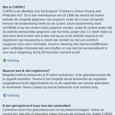
Wat is COPPA?
COPPA is de afkorting voor het Engelse "Children’s Online Privacy and
Protection Act". Dit is een Amerikaanse wet uit 1998 die vereist dat iedere
website die mogelijk gegevens van jongeren onder de 13 jaar verzamelt,
hiervoor de toestemming heeft van de ouders. Deze toestemming moet
schriftelijk of op een andere wijze gegeven worden, zodat de ouders weten dat
de website persoonlijke gegevens van hun kind, jonger dan 13, heeft. Indien je
niet zeker bent of deze wet al dan niet op jou of de website waarop je wil
registreren van toepassing is, neem dan contact op met een juridisch
raadgever voor meer informatie. Houd er rekening mee dat het phpBB-team
geen wettelijke informatie kan verschaffen en ook niet het aanspreekpunt is
voor deze wetgeving, tenzij dit hieronder vermeld wordt.
Omhoog
Waarom kan ik niet registreren?
Mogelijk heeft de beheerder je IP-adres verbannen, of de gebruikersnaam die
je opgeeft verboden. Tevens is het mogelijk dat de beheerder de registratie
mogelijkheid heeft uitgeschakeld om zo de registratie van nieuwe gebruikers
te voorkomen. Neem contact op met de beheerder voor verdere hulp.
Omhoog
Ik ben geregistreerd maar kan niet aanmelden!
Controleer eerst of je gebruikersnaam en wachtwoord kloppen. Indien ze
correct zijn, kan één of meerdere zaken hiervan de oorzaak zijn. Indien COPPA