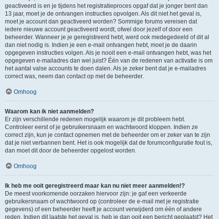
geactiveerd is en je tijdens het registratieproces opgaf dat je jonger bent dan
13 jaar, moet je de ontvangen instructies opvolgen. Als dit niet het geval is,
moet je account dan geactiveerd worden? Sommige forums vereisen dat
iedere nieuwe account geactiveerd wordt, ofwel door jezelf of door een
beheerder. Wanneer je je geregistreerd hebt, werd ook medegedeeld of dit al
dan niet nodig is. Indien je een e-mail ontvangen hebt, moet je de daarin
opgegeven instructies volgen. Als je nooit een e-mail ontvangen hebt, was het
opgegeven e-mailadres dan wel juist? Één van de redenen van activatie is om
het aantal valse accounts te doen dalen. Als je zeker bent dat je e-mailadres
correct was, neem dan contact op met de beheerder.
Omhoog
Waarom kan ik niet aanmelden?
Er zijn verschillende redenen mogelijk waarom je dit probleem hebt.
Controleer eerst of je gebruikersnaam en wachtwoord kloppen. Indien ze
correct zijn, kun je contact opnemen met de beheerder om er zeker van te zijn
dat je niet verbannen bent. Het is ook mogelijk dat de forumconfiguratie fout is,
dan moet dit door de beheerder opgelost worden.
Omhoog
Ik heb me ooit geregistreerd maar kan nu niet meer aanmelden!?
De meest voorkomende oorzaken hiervoor zijn: je gaf een verkeerde
gebruikersnaam of wachtwoord op (controleer de e-mail met je registratie
gegevens) of een beheerder heeft je account verwijderd om één of andere
reden. Indien dit laatste het geval is, heb je dan ooit een bericht geplaatst? Het