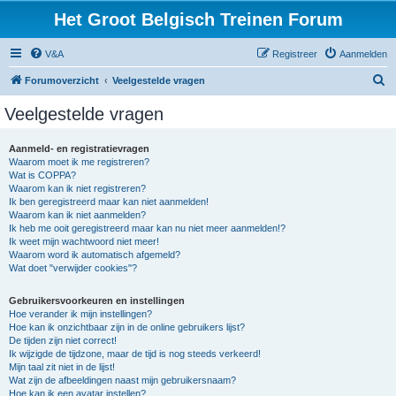
Het Groot Belgisch Treinen Forum
V&A
Registreer
Aanmelden
Z
Forumoverzicht
Veelgestelde vragen
o
Veelgestelde vragen
e
k
Aanmeld- en registratievragen
Waarom moet ik me registreren?
Wat is COPPA?
Waarom kan ik niet registreren?
Ik ben geregistreerd maar kan niet aanmelden!
Waarom kan ik niet aanmelden?
Ik heb me ooit geregistreerd maar kan nu niet meer aanmelden!?
Ik weet mijn wachtwoord niet meer!
Waarom word ik automatisch afgemeld?
Wat doet "verwijder cookies"?
Gebruikersvoorkeuren en instellingen
Hoe verander ik mijn instellingen?
Hoe kan ik onzichtbaar zijn in de online gebruikers lijst?
De tijden zijn niet correct!
Ik wijzigde de tijdzone, maar de tijd is nog steeds verkeerd!
Mijn taal zit niet in de lijst!
Wat zijn de afbeeldingen naast mijn gebruikersnaam?
Hoe kan ik een avatar instellen?