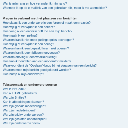
Wat is mijn rang en hoe verander ik mijn rang?
Wanneer ik op de e-maillink van een gebruiker klik, moet ik me aanmelden?
Vragen in verband met het plaatsen van berichten
Hoe plaats ik een onderwerp in een forum of maak een reactie?
Hoe wijzig of verwijder ik een bericht?
Hoe voeg ik een onderschrift toe aan mijn bericht?
Hoe maak ik een peiling?
Waarom kan ik niet meer peilingsopties toevoegen?
Hoe wijzig of verwijder ik een peiling?
Waarom kan ik een bepaald forum niet openen?
Waarom kan ik geen bijlagen toevoegen?
Waarom ontving ik een waarschuwing?
Hoe kan ik berichten aan een moderator melden?
Waarvoor dient de "Opslaan"-knop bij het plaatsen van een bericht?
Waarom moet mijn bericht goedgekeurd worden?
Hoe bump ik mijn onderwerp?
Tekstopmaak en onderwerp soorten
Wat is BBCode?
Kan ik HTML gebruiken?
Wat zijn Smilies?
Kan ik afbeeldingen plaatsen?
Wat zijn globale mededelingen?
Wat zijn mededelingen?
Wat zijn sticky onderwerpen?
Wat zijn gesloten onderwerpen?
Wat zijn onderwerpiconen?