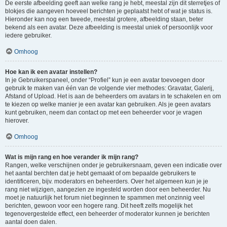
De eerste afbeelding geeft aan welke rang je hebt, meestal zijn dit sterretjes of
blokjes die aangeven hoeveel berichten je geplaatst hebt of wat je status is.
Hieronder kan nog een tweede, meestal grotere, afbeelding staan, beter
bekend als een avatar. Deze afbeelding is meestal uniek of persoonlijk voor
iedere gebruiker.
Omhoog
Hoe kan ik een avatar instellen?
In je Gebruikerspaneel, onder “Profiel” kun je een avatar toevoegen door
gebruik te maken van één van de volgende vier methodes: Gravatar, Galerij,
Afstand of Upload. Het is aan de beheerders om avatars in te schakelen en om
te kiezen op welke manier je een avatar kan gebruiken. Als je geen avatars
kunt gebruiken, neem dan contact op met een beheerder voor je vragen
hierover.
Omhoog
Wat is mijn rang en hoe verander ik mijn rang?
Rangen, welke verschijnen onder je gebruikersnaam, geven een indicatie over
het aantal berchten dat je hebt gemaakt of om bepaalde gebruikers te
identificeren, bijv. moderators en beheerders. Over het algemeen kun je je
rang niet wijzigen, aangezien ze ingesteld worden door een beheerder. Nu
moet je natuurlijk het forum niet beginnen te spammen met onzinnig veel
berichten, gewoon voor een hogere rang. Dit heeft zelfs mogelijk het
tegenovergestelde effect, een beheerder of moderator kunnen je berichten
aantal doen dalen.