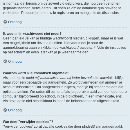
is normaal dat forums om de zoveel tijd gebruikers, die nog geen berichten
geplaatst hebben, verwijderen. Dit doen ze om de database qua omvang te
verkleinen. Probeer je opnieuw te registreren en meng je in de discussies.
Omhoog
Ik weet mijn wachtwoord niet meer!
Geen paniek! Je kan je huidige wachtwoord niet terug krijgen, maar er is wel
een mogelijkheid om deze te resetten. Hiervoor moet je naar de
aanmeldpagina gaan en klikken op
wachtwoord vergeten?
. Volg de instructies
op het scherm en even later kan je je weer aanmelden.
Omhoog
Waarom word ik automatisch afgemeld?
Als je de optie
meld mij automatisch aan bij ieder bezoek
niet aanvinkt, blijf je
maar voor een bepaalde tijd aangemeld. Zo wordt vermeden dat anderen je
account misbruiken. Om aangemeld te blijven, moet je bij het aanmelden die
optie aanvinken. We raden dit echter af als je gebruik maakt van een openbare
computer, bijvoorbeeld op school, in de bibliotheek, in een internetcafé, enz.
Als deze optie niet beschikbaar is, heeft de beheerder deze uitgeschakeld.
Omhoog
Wat doet "verwijder cookies"?
"Verwijder cookies" zorgt dat alle cookies die door phpBB3 zijn aangemaakt,