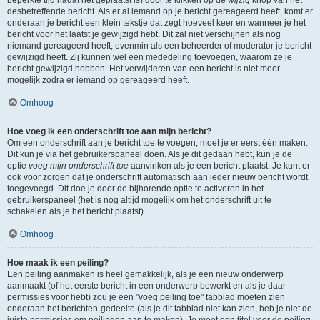
beperkte tijd nadat het geplaatst is) door te klikken op de
wijzig
knop van het
desbetreffende bericht. Als er al iemand op je bericht gereageerd heeft, komt er
onderaan je bericht een klein tekstje dat zegt hoeveel keer en wanneer je het
bericht voor het laatst je gewijzigd hebt. Dit zal niet verschijnen als nog
niemand gereageerd heeft, evenmin als een beheerder of moderator je bericht
gewijzigd heeft. Zij kunnen wel een mededeling toevoegen, waarom ze je
bericht gewijzigd hebben. Het verwijderen van een bericht is niet meer
mogelijk zodra er iemand op gereageerd heeft.
Omhoog
Hoe voeg ik een onderschrift toe aan mijn bericht?
Om een onderschrift aan je bericht toe te voegen, moet je er eerst één maken.
Dit kun je via het gebruikerspaneel doen. Als je dit gedaan hebt, kun je de
optie
voeg mijn onderschrift toe
aanvinken als je een bericht plaatst. Je kunt er
ook voor zorgen dat je onderschrift automatisch aan ieder nieuw bericht wordt
toegevoegd. Dit doe je door de bijhorende optie te activeren in het
gebruikerspaneel (het is nog altijd mogelijk om het onderschrift uit te
schakelen als je het bericht plaatst).
Omhoog
Hoe maak ik een peiling?
Een peiling aanmaken is heel gemakkelijk, als je een nieuw onderwerp
aanmaakt (of het eerste bericht in een onderwerp bewerkt en als je daar
permissies voor hebt) zou je een "voeg peiling toe" tabblad moeten zien
onderaan het berichten-gedeelte (als je dit tabblad niet kan zien, heb je niet de