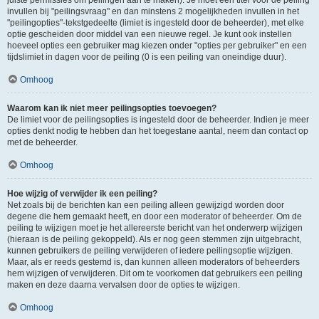
juiste permissies om peilingen aan te maken). Je moet een titel voor de peiling
invullen bij "peilingsvraag" en dan minstens 2 mogelijkheden invullen in het
"peilingopties"-tekstgedeelte (limiet is ingesteld door de beheerder), met elke
optie gescheiden door middel van een nieuwe regel. Je kunt ook instellen
hoeveel opties een gebruiker mag kiezen onder "opties per gebruiker" en een
tijdslimiet in dagen voor de peiling (0 is een peiling van oneindige duur).
Omhoog
Waarom kan ik niet meer peilingsopties toevoegen?
De limiet voor de peilingsopties is ingesteld door de beheerder. Indien je meer
opties denkt nodig te hebben dan het toegestane aantal, neem dan contact op
met de beheerder.
Omhoog
Hoe wijzig of verwijder ik een peiling?
Net zoals bij de berichten kan een peiling alleen gewijzigd worden door
degene die hem gemaakt heeft, en door een moderator of beheerder. Om de
peiling te wijzigen moet je het allereerste bericht van het onderwerp wijzigen
(hieraan is de peiling gekoppeld). Als er nog geen stemmen zijn uitgebracht,
kunnen gebruikers de peiling verwijderen of iedere peilingsoptie wijzigen.
Maar, als er reeds gestemd is, dan kunnen alleen moderators of beheerders
hem wijzigen of verwijderen. Dit om te voorkomen dat gebruikers een peiling
maken en deze daarna vervalsen door de opties te wijzigen.
Omhoog