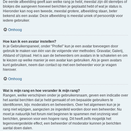
De eerste afbeelding geeft aan welke rang je hebt, meestal zijn dit sterretjes of
blokjes die aangeven hoeveel berichten je geplaatst hebt of wat je status is.
Hieronder kan nog een tweede, meestal grotere, afbeelding staan, beter
bekend als een avatar. Deze afbeelding is meestal uniek of persoonlijk voor
iedere gebruiker.
Omhoog
Hoe kan ik een avatar instellen?
In je Gebruikerspaneel, onder “Profiel” kun je een avatar toevoegen door
gebruik te maken van één van de volgende vier methodes: Gravatar, Galerij,
Afstand of Upload. Het is aan de beheerders om avatars in te schakelen en om
te kiezen op welke manier je een avatar kan gebruiken. Als je geen avatars
kunt gebruiken, neem dan contact op met een beheerder voor je vragen
hierover.
Omhoog
Wat is mijn rang en hoe verander ik mijn rang?
Rangen, welke verschijnen onder je gebruikersnaam, geven een indicatie over
het aantal berchten dat je hebt gemaakt of om bepaalde gebruikers te
identificeren, bijv. moderators en beheerders. Over het algemeen kun je je
rang niet wijzigen, aangezien ze ingesteld worden door een beheerder. Nu
moet je natuurlijk het forum niet beginnen te spammen met onzinnig veel
berichten, gewoon voor een hogere rang. Dit heeft zelfs mogelijk het
tegenovergestelde effect, een beheerder of moderator kunnen je berichten
aantal doen dalen.