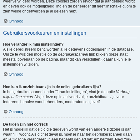
weer verwijderd worden. Deze cookies zorgen ervoor dat je aangemeld wordt
en geven ook de mogelijkheid, indien de beheerder dit heeft inschakeld, om te
zien welke onderwerpen je al gelezen hebt.
Omhoog
Gebruikersvoorkeuren en instellingen
Hoe verander ik mijn instellingen?
Als je geregistreerd bent, worden al je gegevens opgeslagen in de database.
Om ze te wijzigen moet je op de
gebruikerspaneel
link klikken (deze staat
meestal bovenaan op de pagina, maar dit kan verschillen), daarna kun je je
instellingen wijzigen.
Omhoog
Hoe kan ik onzichtbaar zijn in de online gebruikers lijst?
In het gebruikerspaneel onder "foruminstellingen", vind je de optie
Verberg
mijn online status
. Als je deze optie activeert zul je onzichtbaar zijn voor
iedereen, behalve voor beheerders, moderators en jezelf.
Omhoog
De tijden zijn niet correct!
Het is mogelijk dat de tijd die gegeven wordt van een andere tijdzone is dan
waarin jij woont. Als dit het geval is, moet je naar het gebruikerspaneel gaan
en je tijdzone veranderen in een bepaald gebied (vb: Amsterdam, New York,