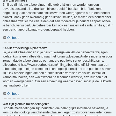
Wat zijn Smilies?
Smilies zijn kleine afbeeldingen die gebruikt kunnen worden om een
gevoelstoestand uit te drukken, bijvoorbeeld :) betekent blij, :( betekent
ongelukkig. Alle beschikbare smilies worden weergegeven als je een bericht
plaatst. Maak geen overdadig gebruik van smilies, ze maken een bericht snel
onleesbaar wat er toe kan leiden dat een moderator je bericht aanpast of heel
je bericht verwijdert. De beheerder kan ook een maximaal aantal smilies, dat in
een bericht gebruikt mag worden, bepaald hebben.
Omhoog
Kan ik afbeeldingen plaatsen?
Ja, je kunt afbeeldingen in je bericht weergeven. Als de beheerder bijlagen
toelaat kun je een afbeelding naar het forum uploaden. Anders moet je er voor
zorgen dat de afbeelding op een andere publieke server beschikbaar is,
bijvoorbeeld http://www.voorbeeld.com/mijn_afbeelding.gif. Linken naar een
afbeelding op je eigen computer is onmogelijk (tenzij het een publieke server
is). Ook afbeeldingen die een authentificatie vereisen zoals in: Hotmail of
Yahoo mailboxen, een wachtwoord beschermde website, enz. kunnen niet
worden weergegeven. Om een afbeelding weer te geven, moet je de BBCode
tag [img] gebruiken.
Omhoog
Wat zijn globale mededelingen?
Globale mededelingen zijn berichten die belangrijke informatie bevatten, je
komt ze dan ook op verschillende plaatsen tegen zoals bovenaan ieder forum