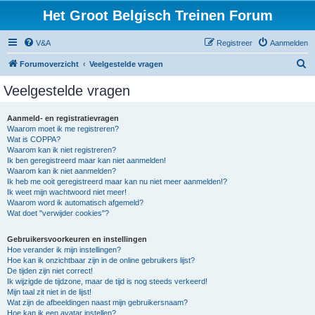
Het Groot Belgisch Treinen Forum
V&A
Registreer
Aanmelden
Z
Forumoverzicht
Veelgestelde vragen
o
Veelgestelde vragen
e
k
Aanmeld- en registratievragen
Waarom moet ik me registreren?
Wat is COPPA?
Waarom kan ik niet registreren?
Ik ben geregistreerd maar kan niet aanmelden!
Waarom kan ik niet aanmelden?
Ik heb me ooit geregistreerd maar kan nu niet meer aanmelden!?
Ik weet mijn wachtwoord niet meer!
Waarom word ik automatisch afgemeld?
Wat doet "verwijder cookies"?
Gebruikersvoorkeuren en instellingen
Hoe verander ik mijn instellingen?
Hoe kan ik onzichtbaar zijn in de online gebruikers lijst?
De tijden zijn niet correct!
Ik wijzigde de tijdzone, maar de tijd is nog steeds verkeerd!
Mijn taal zit niet in de lijst!
Wat zijn de afbeeldingen naast mijn gebruikersnaam?
Hoe kan ik een avatar instellen?