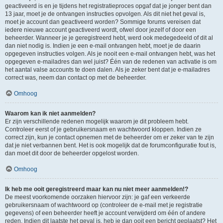
geactiveerd is en je tijdens het registratieproces opgaf dat je jonger bent dan
13 jaar, moet je de ontvangen instructies opvolgen. Als dit niet het geval is,
moet je account dan geactiveerd worden? Sommige forums vereisen dat
iedere nieuwe account geactiveerd wordt, ofwel door jezelf of door een
beheerder. Wanneer je je geregistreerd hebt, werd ook medegedeeld of dit al
dan niet nodig is. Indien je een e-mail ontvangen hebt, moet je de daarin
opgegeven instructies volgen. Als je nooit een e-mail ontvangen hebt, was het
opgegeven e-mailadres dan wel juist? Één van de redenen van activatie is om
het aantal valse accounts te doen dalen. Als je zeker bent dat je e-mailadres
correct was, neem dan contact op met de beheerder.
Omhoog
Waarom kan ik niet aanmelden?
Er zijn verschillende redenen mogelijk waarom je dit probleem hebt.
Controleer eerst of je gebruikersnaam en wachtwoord kloppen. Indien ze
correct zijn, kun je contact opnemen met de beheerder om er zeker van te zijn
dat je niet verbannen bent. Het is ook mogelijk dat de forumconfiguratie fout is,
dan moet dit door de beheerder opgelost worden.
Omhoog
Ik heb me ooit geregistreerd maar kan nu niet meer aanmelden!?
De meest voorkomende oorzaken hiervoor zijn: je gaf een verkeerde
gebruikersnaam of wachtwoord op (controleer de e-mail met je registratie
gegevens) of een beheerder heeft je account verwijderd om één of andere
reden. Indien dit laatste het geval is, heb je dan ooit een bericht geplaatst? Het