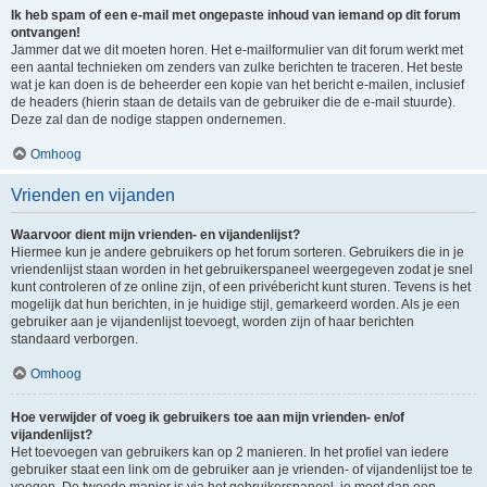
Ik heb spam of een e-mail met ongepaste inhoud van iemand op dit forum
ontvangen!
Jammer dat we dit moeten horen. Het e-mailformulier van dit forum werkt met
een aantal technieken om zenders van zulke berichten te traceren. Het beste
wat je kan doen is de beheerder een kopie van het bericht e-mailen, inclusief
de headers (hierin staan de details van de gebruiker die de e-mail stuurde).
Deze zal dan de nodige stappen ondernemen.
Omhoog
Vrienden en vijanden
Waarvoor dient mijn vrienden- en vijandenlijst?
Hiermee kun je andere gebruikers op het forum sorteren. Gebruikers die in je
vriendenlijst staan worden in het gebruikerspaneel weergegeven zodat je snel
kunt controleren of ze online zijn, of een privébericht kunt sturen. Tevens is het
mogelijk dat hun berichten, in je huidige stijl, gemarkeerd worden. Als je een
gebruiker aan je vijandenlijst toevoegt, worden zijn of haar berichten
standaard verborgen.
Omhoog
Hoe verwijder of voeg ik gebruikers toe aan mijn vrienden- en/of
vijandenlijst?
Het toevoegen van gebruikers kan op 2 manieren. In het profiel van iedere
gebruiker staat een link om de gebruiker aan je vrienden- of vijandenlijst toe te