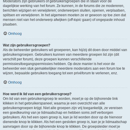
Moderators zijn gebruikers of gebruikersgroepen die in staan voor de
dagelijkse werking van het forum. Ze kunnen, in de forums die ze modereren,
berichten wijzigen en verwijderen; onderwerpen sluiten, openen, verplaatsen,
splitsen en verwijderen. In het algemeen moeten ze er gewoon op toe zien dat
mensen niet van het onderwerp afwijken (
off-topic
gaan) of ongepaste inhoud
plaatsen.
Omhoog
Wat zijn gebruikersgroepen?
Als de beheerder gebruikers wil groeperen, kan hij/zij dit doen door middel van
gebruikersgroepen. Gebruikers kunnen van meerdere groepen lid zijn (dit
verschilt per forum), deze groepen kunnen verschillende
permissies/toegangspermissies hebben. Op deze manier is het voor de
beheerder een stuk gemakkelijker meerdere moderators aan een forum toe te
wijzen, bepaalde gebruikers toegang tot een privéforum te verlenen, enz.
Omhoog
Hoe word ik lid van een gebruikersgroep?
Om lid van een gebruikersgroep te worden, moet je op de bijhorende link
klikken in het gebruikerspaneel, waarna je een overzicht van alle
gebruikersgroepen krijgt. Niet alle groepen zijn vrij toegankelijk, ze vereisen
een goedkeuring van je lidmaatschap en hebben soms zelf verborgen
gebruikers. Als het een open groep is, kan je lid worden door op de hiervoor
dienende knop te klikken. Als het een gesloten groep is, kan je je lidmaatschap
aanvragen door op de bijhorende knop te klikken. De groepsleider moet je