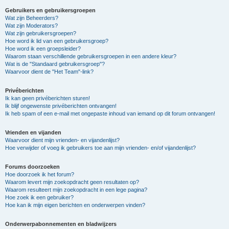
Gebruikers en gebruikersgroepen
Wat zijn Beheerders?
Wat zijn Moderators?
Wat zijn gebruikersgroepen?
Hoe word ik lid van een gebruikersgroep?
Hoe word ik een groepsleider?
Waarom staan verschillende gebruikersgroepen in een andere kleur?
Wat is de "Standaard gebruikersgroep"?
Waarvoor dient de "Het Team"-link?
Privéberichten
Ik kan geen privéberichten sturen!
Ik blijf ongewenste privéberichten ontvangen!
Ik heb spam of een e-mail met ongepaste inhoud van iemand op dit forum ontvangen!
Vrienden en vijanden
Waarvoor dient mijn vrienden- en vijandenlijst?
Hoe verwijder of voeg ik gebruikers toe aan mijn vrienden- en/of vijandenlijst?
Forums doorzoeken
Hoe doorzoek ik het forum?
Waarom levert mijn zoekopdracht geen resultaten op?
Waarom resulteert mijn zoekopdracht in een lege pagina?
Hoe zoek ik een gebruiker?
Hoe kan ik mijn eigen berichten en onderwerpen vinden?
Onderwerpabonnementen en bladwijzers