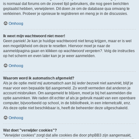
is normaal dat forums om de zoveel tijd gebruikers, die nog geen berichten
geplaatst hebben, verwijderen. Dit doen ze om de database qua omvang te
verkleinen. Probeer je opnieuw te registreren en meng je in de discussies.
Omhoog
Ik weet mijn wachtwoord niet meer!
Geen paniek! Je kan je huidige wachtwoord niet terug krijgen, maar er is wel
een mogelijkheid om deze te resetten. Hiervoor moet je naar de
aanmeldpagina gaan en klikken op
wachtwoord vergeten?
. Volg de instructies
op het scherm en even later kan je je weer aanmelden.
Omhoog
Waarom word ik automatisch afgemeld?
Als je de optie
meld mij automatisch aan bij ieder bezoek
niet aanvinkt, blijf je
maar voor een bepaalde tijd aangemeld. Zo wordt vermeden dat anderen je
account misbruiken. Om aangemeld te blijven, moet je bij het aanmelden die
optie aanvinken. We raden dit echter af als je gebruik maakt van een openbare
computer, bijvoorbeeld op school, in de bibliotheek, in een internetcafé, enz.
Als deze optie niet beschikbaar is, heeft de beheerder deze uitgeschakeld.
Omhoog
Wat doet "verwijder cookies"?
"Verwijder cookies" zorgt dat alle cookies die door phpBB3 zijn aangemaakt,