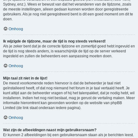
Sydney, enz.). Wees er bewust van dat het veranderen van de tijdzone, zoals
de meeste instellingen, alleen gedaan kunnen worden door geregistreerde
gebruikers. Als je nog niet geregistreerd bent is dit een goed moment om dit te
doen.
Omhoog
Ik wijzigde de tijdzone, maar de tijd is nog steeds verkeerd!
Als je zeker bent dat je de correcte tijdzone en zomertijd goed hebt ingevuld en
de tijd is nog steeds anders, is waarschijnlijk de tijd op de server verkeerd
ingesteld en zullen de beheerders een aanpassing moeten doen.
Omhoog
Mijn taal zit niet in de lijst!
De meest voorkomende reden hiervoor is dat de beheerder je taal niet
geïnstalleerd heeft, of dat nog niemand het forum in je taal vertaald heeft. Je
kunt altijd aan de beheerder vragen of hij het talenpakket, dat je nodig hebt, wil
installeren. Indien het nog niet bestaat, mag je gerust de vertaling maken. Meer
informatie hieromtrent kan gevonden worden op de website van phpBB
Limited (de link staat onderaan iedere pagina).
Omhoog
Wat zijn de afbeeldingen naast mijn gebruikersnaam?
Er kunnen 2 afbeeldingen bij een gebruikersnaam staan als je berichten leest.