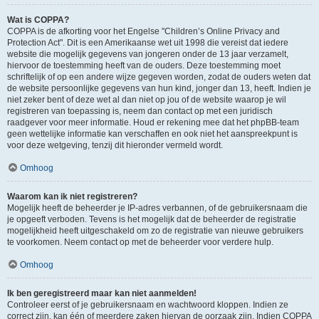
Wat is COPPA?
COPPA is de afkorting voor het Engelse "Children’s Online Privacy and
Protection Act". Dit is een Amerikaanse wet uit 1998 die vereist dat iedere
website die mogelijk gegevens van jongeren onder de 13 jaar verzamelt,
hiervoor de toestemming heeft van de ouders. Deze toestemming moet
schriftelijk of op een andere wijze gegeven worden, zodat de ouders weten dat
de website persoonlijke gegevens van hun kind, jonger dan 13, heeft. Indien je
niet zeker bent of deze wet al dan niet op jou of de website waarop je wil
registreren van toepassing is, neem dan contact op met een juridisch
raadgever voor meer informatie. Houd er rekening mee dat het phpBB-team
geen wettelijke informatie kan verschaffen en ook niet het aanspreekpunt is
voor deze wetgeving, tenzij dit hieronder vermeld wordt.
Omhoog
Waarom kan ik niet registreren?
Mogelijk heeft de beheerder je IP-adres verbannen, of de gebruikersnaam die
je opgeeft verboden. Tevens is het mogelijk dat de beheerder de registratie
mogelijkheid heeft uitgeschakeld om zo de registratie van nieuwe gebruikers
te voorkomen. Neem contact op met de beheerder voor verdere hulp.
Omhoog
Ik ben geregistreerd maar kan niet aanmelden!
Controleer eerst of je gebruikersnaam en wachtwoord kloppen. Indien ze
correct zijn, kan één of meerdere zaken hiervan de oorzaak zijn. Indien COPPA