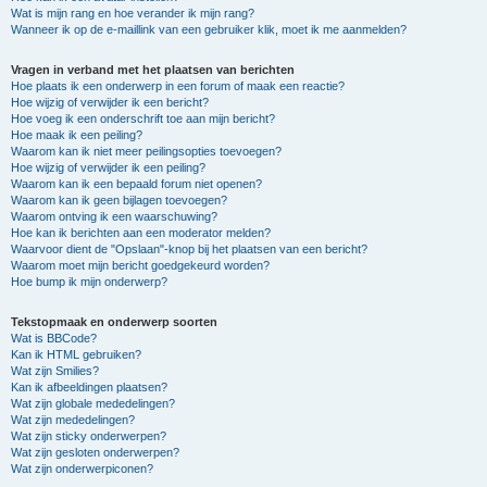
Wat is mijn rang en hoe verander ik mijn rang?
Wanneer ik op de e-maillink van een gebruiker klik, moet ik me aanmelden?
Vragen in verband met het plaatsen van berichten
Hoe plaats ik een onderwerp in een forum of maak een reactie?
Hoe wijzig of verwijder ik een bericht?
Hoe voeg ik een onderschrift toe aan mijn bericht?
Hoe maak ik een peiling?
Waarom kan ik niet meer peilingsopties toevoegen?
Hoe wijzig of verwijder ik een peiling?
Waarom kan ik een bepaald forum niet openen?
Waarom kan ik geen bijlagen toevoegen?
Waarom ontving ik een waarschuwing?
Hoe kan ik berichten aan een moderator melden?
Waarvoor dient de "Opslaan"-knop bij het plaatsen van een bericht?
Waarom moet mijn bericht goedgekeurd worden?
Hoe bump ik mijn onderwerp?
Tekstopmaak en onderwerp soorten
Wat is BBCode?
Kan ik HTML gebruiken?
Wat zijn Smilies?
Kan ik afbeeldingen plaatsen?
Wat zijn globale mededelingen?
Wat zijn mededelingen?
Wat zijn sticky onderwerpen?
Wat zijn gesloten onderwerpen?
Wat zijn onderwerpiconen?