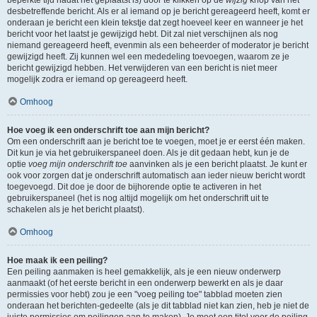
beperkte tijd nadat het geplaatst is) door te klikken op de
wijzig
knop van het
desbetreffende bericht. Als er al iemand op je bericht gereageerd heeft, komt er
onderaan je bericht een klein tekstje dat zegt hoeveel keer en wanneer je het
bericht voor het laatst je gewijzigd hebt. Dit zal niet verschijnen als nog
niemand gereageerd heeft, evenmin als een beheerder of moderator je bericht
gewijzigd heeft. Zij kunnen wel een mededeling toevoegen, waarom ze je
bericht gewijzigd hebben. Het verwijderen van een bericht is niet meer
mogelijk zodra er iemand op gereageerd heeft.
Omhoog
Hoe voeg ik een onderschrift toe aan mijn bericht?
Om een onderschrift aan je bericht toe te voegen, moet je er eerst één maken.
Dit kun je via het gebruikerspaneel doen. Als je dit gedaan hebt, kun je de
optie
voeg mijn onderschrift toe
aanvinken als je een bericht plaatst. Je kunt er
ook voor zorgen dat je onderschrift automatisch aan ieder nieuw bericht wordt
toegevoegd. Dit doe je door de bijhorende optie te activeren in het
gebruikerspaneel (het is nog altijd mogelijk om het onderschrift uit te
schakelen als je het bericht plaatst).
Omhoog
Hoe maak ik een peiling?
Een peiling aanmaken is heel gemakkelijk, als je een nieuw onderwerp
aanmaakt (of het eerste bericht in een onderwerp bewerkt en als je daar
permissies voor hebt) zou je een "voeg peiling toe" tabblad moeten zien
onderaan het berichten-gedeelte (als je dit tabblad niet kan zien, heb je niet de