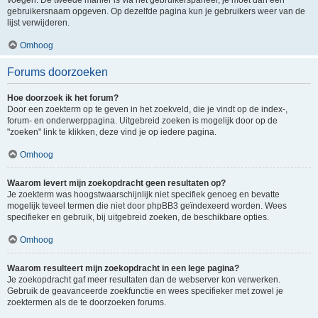
voegen. De tweede manier is via het gebruikerspaneel, je moet dan een
gebruikersnaam opgeven. Op dezelfde pagina kun je gebruikers weer van de
lijst verwijderen.
Omhoog
Forums doorzoeken
Hoe doorzoek ik het forum?
Door een zoekterm op te geven in het zoekveld, die je vindt op de index-,
forum- en onderwerppagina. Uitgebreid zoeken is mogelijk door op de
"zoeken" link te klikken, deze vind je op iedere pagina.
Omhoog
Waarom levert mijn zoekopdracht geen resultaten op?
Je zoekterm was hoogstwaarschijnlijk niet specifiek genoeg en bevatte
mogelijk teveel termen die niet door phpBB3 geïndexeerd worden. Wees
specifieker en gebruik, bij uitgebreid zoeken, de beschikbare opties.
Omhoog
Waarom resulteert mijn zoekopdracht in een lege pagina?
Je zoekopdracht gaf meer resultaten dan de webserver kon verwerken.
Gebruik de geavanceerde zoekfunctie en wees specifieker met zowel je
zoektermen als de te doorzoeken forums.