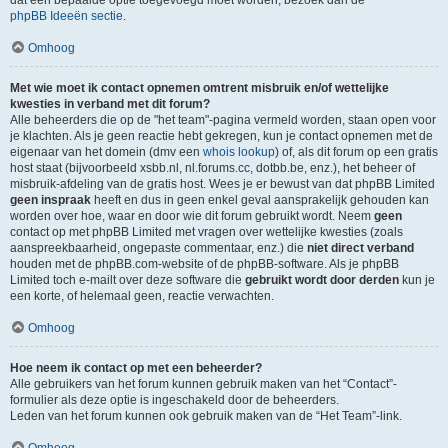
dat een bepaalde optie toegevoegd moet worden, bezoek dan de
phpBB Ideeën sectie
.
Omhoog
Met wie moet ik contact opnemen omtrent misbruik en/of wettelijke
kwesties in verband met dit forum?
Alle beheerders die op de "het team"-pagina vermeld worden, staan open voor
je klachten. Als je geen reactie hebt gekregen, kun je contact opnemen met de
eigenaar van het domein (dmv een
whois lookup
) of, als dit forum op een gratis
host staat (bijvoorbeeld xsbb.nl, nl.forums.cc, dotbb.be, enz.), het beheer of
misbruik-afdeling van de gratis host. Wees je er bewust van dat phpBB Limited
geen inspraak
heeft en dus in geen enkel geval aansprakelijk gehouden kan
worden over hoe, waar en door wie dit forum gebruikt wordt. Neem
geen
contact op met phpBB Limited met vragen over wettelijke kwesties (zoals
aanspreekbaarheid, ongepaste commentaar, enz.) die
niet direct verband
houden met de phpBB.com-website of de phpBB-software. Als je phpBB
Limited toch e-mailt over deze software die
gebruikt wordt door derden
kun je
een korte, of helemaal geen, reactie verwachten.
Omhoog
Hoe neem ik contact op met een beheerder?
Alle gebruikers van het forum kunnen gebruik maken van het “Contact”-
formulier als deze optie is ingeschakeld door de beheerders.
Leden van het forum kunnen ook gebruik maken van de “Het Team”-link.