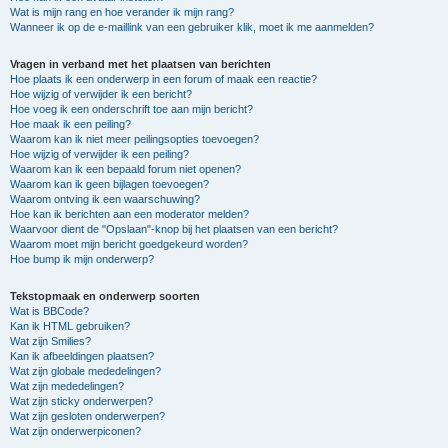
Wat is mijn rang en hoe verander ik mijn rang?
Wanneer ik op de e-maillink van een gebruiker klik, moet ik me aanmelden?
Vragen in verband met het plaatsen van berichten
Hoe plaats ik een onderwerp in een forum of maak een reactie?
Hoe wijzig of verwijder ik een bericht?
Hoe voeg ik een onderschrift toe aan mijn bericht?
Hoe maak ik een peiling?
Waarom kan ik niet meer peilingsopties toevoegen?
Hoe wijzig of verwijder ik een peiling?
Waarom kan ik een bepaald forum niet openen?
Waarom kan ik geen bijlagen toevoegen?
Waarom ontving ik een waarschuwing?
Hoe kan ik berichten aan een moderator melden?
Waarvoor dient de "Opslaan"-knop bij het plaatsen van een bericht?
Waarom moet mijn bericht goedgekeurd worden?
Hoe bump ik mijn onderwerp?
Tekstopmaak en onderwerp soorten
Wat is BBCode?
Kan ik HTML gebruiken?
Wat zijn Smilies?
Kan ik afbeeldingen plaatsen?
Wat zijn globale mededelingen?
Wat zijn mededelingen?
Wat zijn sticky onderwerpen?
Wat zijn gesloten onderwerpen?
Wat zijn onderwerpiconen?