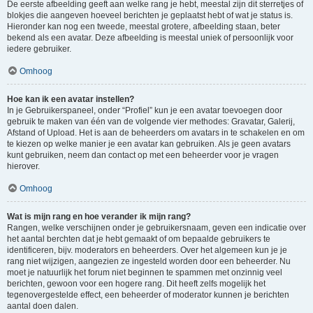
De eerste afbeelding geeft aan welke rang je hebt, meestal zijn dit sterretjes of
blokjes die aangeven hoeveel berichten je geplaatst hebt of wat je status is.
Hieronder kan nog een tweede, meestal grotere, afbeelding staan, beter
bekend als een avatar. Deze afbeelding is meestal uniek of persoonlijk voor
iedere gebruiker.
Omhoog
Hoe kan ik een avatar instellen?
In je Gebruikerspaneel, onder “Profiel” kun je een avatar toevoegen door
gebruik te maken van één van de volgende vier methodes: Gravatar, Galerij,
Afstand of Upload. Het is aan de beheerders om avatars in te schakelen en om
te kiezen op welke manier je een avatar kan gebruiken. Als je geen avatars
kunt gebruiken, neem dan contact op met een beheerder voor je vragen
hierover.
Omhoog
Wat is mijn rang en hoe verander ik mijn rang?
Rangen, welke verschijnen onder je gebruikersnaam, geven een indicatie over
het aantal berchten dat je hebt gemaakt of om bepaalde gebruikers te
identificeren, bijv. moderators en beheerders. Over het algemeen kun je je
rang niet wijzigen, aangezien ze ingesteld worden door een beheerder. Nu
moet je natuurlijk het forum niet beginnen te spammen met onzinnig veel
berichten, gewoon voor een hogere rang. Dit heeft zelfs mogelijk het
tegenovergestelde effect, een beheerder of moderator kunnen je berichten
aantal doen dalen.