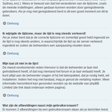
Sydney, enz.). Wees er bewust van dat het veranderen van de tijdzone, zoals
de meeste instellingen, alleen gedaan kunnen worden door geregistreerde
gebruikers. Als je nog niet geregistreerd bent is dit een goed moment om dit te
doen.
Omhoog
Ik wijzigde de tijdzone, maar de tijd is nog steeds verkeerd!
Als je zeker bent dat je de correcte tijdzone en zomertijd goed hebt ingevuld en
de tijd is nog steeds anders, is waarschijnlijk de tijd op de server verkeerd
ingesteld en zullen de beheerders een aanpassing moeten doen.
Omhoog
Mijn taal zit niet in de lijst!
De meest voorkomende reden hiervoor is dat de beheerder je taal niet
geïnstalleerd heeft, of dat nog niemand het forum in je taal vertaald heeft. Je
kunt altijd aan de beheerder vragen of hij het talenpakket, dat je nodig hebt, wil
installeren. Indien het nog niet bestaat, mag je gerust de vertaling maken. Meer
informatie hieromtrent kan gevonden worden op de website van phpBB
Limited (de link staat onderaan iedere pagina).
Omhoog
Wat zijn de afbeeldingen naast mijn gebruikersnaam?
Er kunnen 2 afbeeldingen bij een gebruikersnaam staan als je berichten leest.