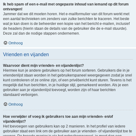
Ik heb spam of een e-mail met ongepaste inhoud van iemand op dit forum
ontvangen!
Jammer dat we dit moeten horen. Het e-mailformulier van dit forum werkt met
een aantal technieken om zenders van zulke berichten te traceren. Het beste
wat je kan doen is de beheerder een kopie van het bericht e-mailen, inclusief
de headers (hierin staan de details van de gebruiker die de e-mail stuurde).
Deze zal dan de nodige stappen ondernemen.
Omhoog
Vrienden en vijanden
Waarvoor dient mijn vrienden- en vijandenlijst?
Hiermee kun je andere gebruikers op het forum sorteren. Gebruikers die in je
vriendenlijst staan worden in het gebruikerspaneel weergegeven zodat je snel
kunt controleren of ze online zijn, of een privébericht kunt sturen. Tevens is het
mogelijk dat hun berichten, in je huidige stijl, gemarkeerd worden. Als je een
gebruiker aan je vijandenlijst toevoegt, worden zijn of haar berichten
standaard verborgen.
Omhoog
Hoe verwijder of voeg ik gebruikers toe aan mijn vrienden- en/of
vijandenlijst?
Het toevoegen van gebruikers kan op 2 manieren. In het profiel van iedere
gebruiker staat een link om de gebruiker aan je vrienden- of vijandenlijst toe te