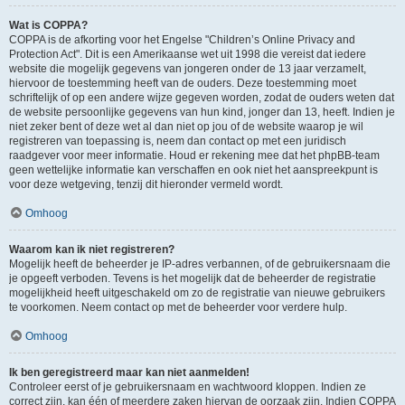
Wat is COPPA?
COPPA is de afkorting voor het Engelse "Children’s Online Privacy and
Protection Act". Dit is een Amerikaanse wet uit 1998 die vereist dat iedere
website die mogelijk gegevens van jongeren onder de 13 jaar verzamelt,
hiervoor de toestemming heeft van de ouders. Deze toestemming moet
schriftelijk of op een andere wijze gegeven worden, zodat de ouders weten dat
de website persoonlijke gegevens van hun kind, jonger dan 13, heeft. Indien je
niet zeker bent of deze wet al dan niet op jou of de website waarop je wil
registreren van toepassing is, neem dan contact op met een juridisch
raadgever voor meer informatie. Houd er rekening mee dat het phpBB-team
geen wettelijke informatie kan verschaffen en ook niet het aanspreekpunt is
voor deze wetgeving, tenzij dit hieronder vermeld wordt.
Omhoog
Waarom kan ik niet registreren?
Mogelijk heeft de beheerder je IP-adres verbannen, of de gebruikersnaam die
je opgeeft verboden. Tevens is het mogelijk dat de beheerder de registratie
mogelijkheid heeft uitgeschakeld om zo de registratie van nieuwe gebruikers
te voorkomen. Neem contact op met de beheerder voor verdere hulp.
Omhoog
Ik ben geregistreerd maar kan niet aanmelden!
Controleer eerst of je gebruikersnaam en wachtwoord kloppen. Indien ze
correct zijn, kan één of meerdere zaken hiervan de oorzaak zijn. Indien COPPA