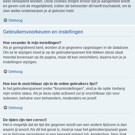
weer verwijderd worden. Deze cookies zorgen ervoor dat je aangemeld wordt
en geven ook de mogelijkheid, indien de beheerder dit heeft inschakeld, om te
zien welke onderwerpen je al gelezen hebt.
Omhoog
Gebruikersvoorkeuren en instellingen
Hoe verander ik mijn instellingen?
Als je geregistreerd bent, worden al je gegevens opgeslagen in de database.
Om ze te wijzigen moet je op de
gebruikerspaneel
link klikken (deze staat
meestal bovenaan op de pagina, maar dit kan verschillen), daarna kun je je
instellingen wijzigen.
Omhoog
Hoe kan ik onzichtbaar zijn in de online gebruikers lijst?
In het gebruikerspaneel onder "foruminstellingen", vind je de optie
Verberg
mijn online status
. Als je deze optie activeert zul je onzichtbaar zijn voor
iedereen, behalve voor beheerders, moderators en jezelf.
Omhoog
De tijden zijn niet correct!
Het is mogelijk dat de tijd die gegeven wordt van een andere tijdzone is dan
waarin jij woont. Als dit het geval is, moet je naar het gebruikerspaneel gaan
en je tijdzone veranderen in een bepaald gebied (vb: Amsterdam, New York,