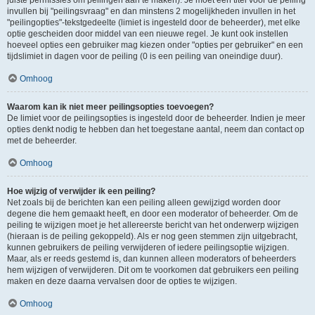
juiste permissies om peilingen aan te maken). Je moet een titel voor de peiling
invullen bij "peilingsvraag" en dan minstens 2 mogelijkheden invullen in het
"peilingopties"-tekstgedeelte (limiet is ingesteld door de beheerder), met elke
optie gescheiden door middel van een nieuwe regel. Je kunt ook instellen
hoeveel opties een gebruiker mag kiezen onder "opties per gebruiker" en een
tijdslimiet in dagen voor de peiling (0 is een peiling van oneindige duur).
Omhoog
Waarom kan ik niet meer peilingsopties toevoegen?
De limiet voor de peilingsopties is ingesteld door de beheerder. Indien je meer
opties denkt nodig te hebben dan het toegestane aantal, neem dan contact op
met de beheerder.
Omhoog
Hoe wijzig of verwijder ik een peiling?
Net zoals bij de berichten kan een peiling alleen gewijzigd worden door
degene die hem gemaakt heeft, en door een moderator of beheerder. Om de
peiling te wijzigen moet je het allereerste bericht van het onderwerp wijzigen
(hieraan is de peiling gekoppeld). Als er nog geen stemmen zijn uitgebracht,
kunnen gebruikers de peiling verwijderen of iedere peilingsoptie wijzigen.
Maar, als er reeds gestemd is, dan kunnen alleen moderators of beheerders
hem wijzigen of verwijderen. Dit om te voorkomen dat gebruikers een peiling
maken en deze daarna vervalsen door de opties te wijzigen.
Omhoog