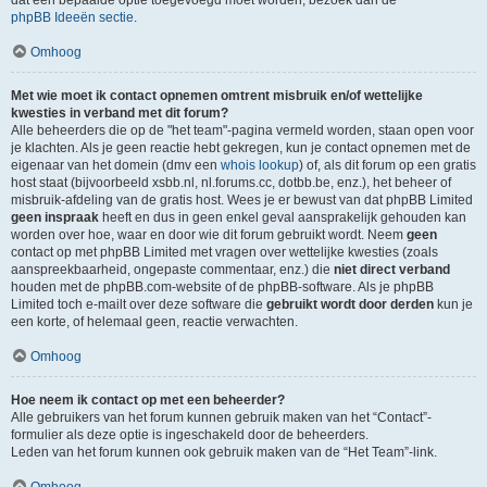
dat een bepaalde optie toegevoegd moet worden, bezoek dan de
phpBB Ideeën sectie
.
Omhoog
Met wie moet ik contact opnemen omtrent misbruik en/of wettelijke
kwesties in verband met dit forum?
Alle beheerders die op de "het team"-pagina vermeld worden, staan open voor
je klachten. Als je geen reactie hebt gekregen, kun je contact opnemen met de
eigenaar van het domein (dmv een
whois lookup
) of, als dit forum op een gratis
host staat (bijvoorbeeld xsbb.nl, nl.forums.cc, dotbb.be, enz.), het beheer of
misbruik-afdeling van de gratis host. Wees je er bewust van dat phpBB Limited
geen inspraak
heeft en dus in geen enkel geval aansprakelijk gehouden kan
worden over hoe, waar en door wie dit forum gebruikt wordt. Neem
geen
contact op met phpBB Limited met vragen over wettelijke kwesties (zoals
aanspreekbaarheid, ongepaste commentaar, enz.) die
niet direct verband
houden met de phpBB.com-website of de phpBB-software. Als je phpBB
Limited toch e-mailt over deze software die
gebruikt wordt door derden
kun je
een korte, of helemaal geen, reactie verwachten.
Omhoog
Hoe neem ik contact op met een beheerder?
Alle gebruikers van het forum kunnen gebruik maken van het “Contact”-
formulier als deze optie is ingeschakeld door de beheerders.
Leden van het forum kunnen ook gebruik maken van de “Het Team”-link.