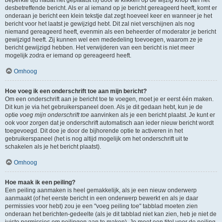
beperkte tijd nadat het geplaatst is) door te klikken op de
wijzig
knop van het
desbetreffende bericht. Als er al iemand op je bericht gereageerd heeft, komt er
onderaan je bericht een klein tekstje dat zegt hoeveel keer en wanneer je het
bericht voor het laatst je gewijzigd hebt. Dit zal niet verschijnen als nog
niemand gereageerd heeft, evenmin als een beheerder of moderator je bericht
gewijzigd heeft. Zij kunnen wel een mededeling toevoegen, waarom ze je
bericht gewijzigd hebben. Het verwijderen van een bericht is niet meer
mogelijk zodra er iemand op gereageerd heeft.
Omhoog
Hoe voeg ik een onderschrift toe aan mijn bericht?
Om een onderschrift aan je bericht toe te voegen, moet je er eerst één maken.
Dit kun je via het gebruikerspaneel doen. Als je dit gedaan hebt, kun je de
optie
voeg mijn onderschrift toe
aanvinken als je een bericht plaatst. Je kunt er
ook voor zorgen dat je onderschrift automatisch aan ieder nieuw bericht wordt
toegevoegd. Dit doe je door de bijhorende optie te activeren in het
gebruikerspaneel (het is nog altijd mogelijk om het onderschrift uit te
schakelen als je het bericht plaatst).
Omhoog
Hoe maak ik een peiling?
Een peiling aanmaken is heel gemakkelijk, als je een nieuw onderwerp
aanmaakt (of het eerste bericht in een onderwerp bewerkt en als je daar
permissies voor hebt) zou je een "voeg peiling toe" tabblad moeten zien
onderaan het berichten-gedeelte (als je dit tabblad niet kan zien, heb je niet de