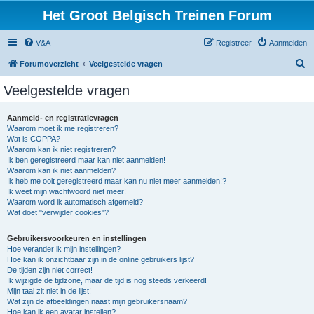
Het Groot Belgisch Treinen Forum
V&A
Registreer
Aanmelden
Z
Forumoverzicht
Veelgestelde vragen
o
Veelgestelde vragen
e
k
Aanmeld- en registratievragen
Waarom moet ik me registreren?
Wat is COPPA?
Waarom kan ik niet registreren?
Ik ben geregistreerd maar kan niet aanmelden!
Waarom kan ik niet aanmelden?
Ik heb me ooit geregistreerd maar kan nu niet meer aanmelden!?
Ik weet mijn wachtwoord niet meer!
Waarom word ik automatisch afgemeld?
Wat doet "verwijder cookies"?
Gebruikersvoorkeuren en instellingen
Hoe verander ik mijn instellingen?
Hoe kan ik onzichtbaar zijn in de online gebruikers lijst?
De tijden zijn niet correct!
Ik wijzigde de tijdzone, maar de tijd is nog steeds verkeerd!
Mijn taal zit niet in de lijst!
Wat zijn de afbeeldingen naast mijn gebruikersnaam?
Hoe kan ik een avatar instellen?