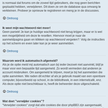
is normaal dat forums om de zoveel tijd gebruikers, die nog geen berichten
geplaatst hebben, verwijderen. Dit doen ze om de database qua omvang te
verkleinen. Probeer je opnieuw te registreren en meng je in de discussies.
Omhoog
Ik weet mijn wachtwoord niet meer!
Geen paniek! Je kan je huidige wachtwoord niet terug krijgen, maar er is wel
een mogelijkheid om deze te resetten. Hiervoor moet je naar de
aanmeldpagina gaan en klikken op
wachtwoord vergeten?
. Volg de instructies
op het scherm en even later kan je je weer aanmelden.
Omhoog
Waarom word ik automatisch afgemeld?
Als je de optie
meld mij automatisch aan bij ieder bezoek
niet aanvinkt, blijf je
maar voor een bepaalde tijd aangemeld. Zo wordt vermeden dat anderen je
account misbruiken. Om aangemeld te blijven, moet je bij het aanmelden die
optie aanvinken. We raden dit echter af als je gebruik maakt van een openbare
computer, bijvoorbeeld op school, in de bibliotheek, in een internetcafé, enz.
Als deze optie niet beschikbaar is, heeft de beheerder deze uitgeschakeld.
Omhoog
Wat doet "verwijder cookies"?
"Verwijder cookies" zorgt dat alle cookies die door phpBB3 zijn aangemaakt,