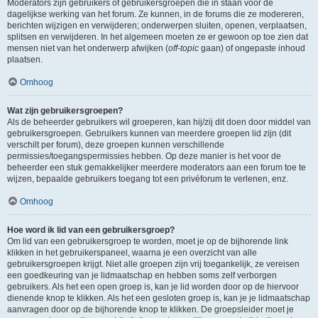
Moderators zijn gebruikers of gebruikersgroepen die in staan voor de
dagelijkse werking van het forum. Ze kunnen, in de forums die ze modereren,
berichten wijzigen en verwijderen; onderwerpen sluiten, openen, verplaatsen,
splitsen en verwijderen. In het algemeen moeten ze er gewoon op toe zien dat
mensen niet van het onderwerp afwijken (
off-topic
gaan) of ongepaste inhoud
plaatsen.
Omhoog
Wat zijn gebruikersgroepen?
Als de beheerder gebruikers wil groeperen, kan hij/zij dit doen door middel van
gebruikersgroepen. Gebruikers kunnen van meerdere groepen lid zijn (dit
verschilt per forum), deze groepen kunnen verschillende
permissies/toegangspermissies hebben. Op deze manier is het voor de
beheerder een stuk gemakkelijker meerdere moderators aan een forum toe te
wijzen, bepaalde gebruikers toegang tot een privéforum te verlenen, enz.
Omhoog
Hoe word ik lid van een gebruikersgroep?
Om lid van een gebruikersgroep te worden, moet je op de bijhorende link
klikken in het gebruikerspaneel, waarna je een overzicht van alle
gebruikersgroepen krijgt. Niet alle groepen zijn vrij toegankelijk, ze vereisen
een goedkeuring van je lidmaatschap en hebben soms zelf verborgen
gebruikers. Als het een open groep is, kan je lid worden door op de hiervoor
dienende knop te klikken. Als het een gesloten groep is, kan je je lidmaatschap
aanvragen door op de bijhorende knop te klikken. De groepsleider moet je