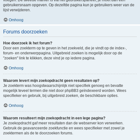
voegen. De tweede manier is via het gebruikerspaneel, je moet dan een
gebruikersnaam opgeven. Op dezelfde pagina kun je gebruikers weer van de
lijst verwijderen.
Omhoog
Forums doorzoeken
Hoe doorzoek ik het forum?
Door een zoekterm op te geven in het zoekveld, die je vindt op de index-,
forum- en onderwerppagina. Uitgebreid zoeken is mogelijk door op de
"zoeken" link te klikken, deze vind je op iedere pagina.
Omhoog
Waarom levert mijn zoekopdracht geen resultaten op?
Je zoekterm was hoogstwaarschijnlijk niet specifiek genoeg en bevatte
mogelijk teveel termen die niet door phpBB3 geïndexeerd worden. Wees
specifieker en gebruik, bij uitgebreid zoeken, de beschikbare opties.
Omhoog
Waarom resulteert mijn zoekopdracht in een lege pagina?
Je zoekopdracht gaf meer resultaten dan de webserver kon verwerken.
Gebruik de geavanceerde zoekfunctie en wees specifieker met zowel je
zoektermen als de te doorzoeken forums.