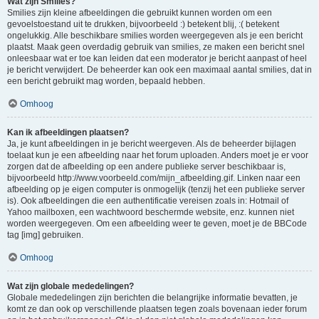
Wat zijn Smilies?
Smilies zijn kleine afbeeldingen die gebruikt kunnen worden om een
gevoelstoestand uit te drukken, bijvoorbeeld :) betekent blij, :( betekent
ongelukkig. Alle beschikbare smilies worden weergegeven als je een bericht
plaatst. Maak geen overdadig gebruik van smilies, ze maken een bericht snel
onleesbaar wat er toe kan leiden dat een moderator je bericht aanpast of heel
je bericht verwijdert. De beheerder kan ook een maximaal aantal smilies, dat in
een bericht gebruikt mag worden, bepaald hebben.
Omhoog
Kan ik afbeeldingen plaatsen?
Ja, je kunt afbeeldingen in je bericht weergeven. Als de beheerder bijlagen
toelaat kun je een afbeelding naar het forum uploaden. Anders moet je er voor
zorgen dat de afbeelding op een andere publieke server beschikbaar is,
bijvoorbeeld http://www.voorbeeld.com/mijn_afbeelding.gif. Linken naar een
afbeelding op je eigen computer is onmogelijk (tenzij het een publieke server
is). Ook afbeeldingen die een authentificatie vereisen zoals in: Hotmail of
Yahoo mailboxen, een wachtwoord beschermde website, enz. kunnen niet
worden weergegeven. Om een afbeelding weer te geven, moet je de BBCode
tag [img] gebruiken.
Omhoog
Wat zijn globale mededelingen?
Globale mededelingen zijn berichten die belangrijke informatie bevatten, je
komt ze dan ook op verschillende plaatsen tegen zoals bovenaan ieder forum