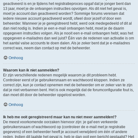
geactiveerd is en je tijdens het registratieproces opgaf dat je jonger bent dan
13 jaar, moet je de ontvangen instructies opvolgen. Als dit niet het geval is,
moet je account dan geactiveerd worden? Sommige forums vereisen dat
iedere nieuwe account geactiveerd wordt, ofwel door jezelf of door een
beheerder. Wanneer je je geregistreerd hebt, werd ook medegedeeld of dit al
dan niet nodig is. Indien je een e-mail ontvangen hebt, moet je de daarin
opgegeven instructies volgen. Als je nooit een e-mail ontvangen hebt, was het
opgegeven e-mailadres dan wel juist? Één van de redenen van activatie is om
het aantal valse accounts te doen dalen. Als je zeker bent dat je e-mailadres
correct was, neem dan contact op met de beheerder.
Omhoog
Waarom kan ik niet aanmelden?
Er zijn verschillende redenen mogelijk waarom je dit probleem hebt.
Controleer eerst of je gebruikersnaam en wachtwoord kloppen. Indien ze
correct zijn, kun je contact opnemen met de beheerder om er zeker van te zijn
dat je niet verbannen bent. Het is ook mogelijk dat de forumconfiguratie fout is,
dan moet dit door de beheerder opgelost worden.
Omhoog
Ik heb me ooit geregistreerd maar kan nu niet meer aanmelden!?
De meest voorkomende oorzaken hiervoor zijn: je gaf een verkeerde
gebruikersnaam of wachtwoord op (controleer de e-mail met je registratie
gegevens) of een beheerder heeft je account verwijderd om één of andere
reden. Indien dit laatste het geval is, heb je dan ooit een bericht geplaatst? Het