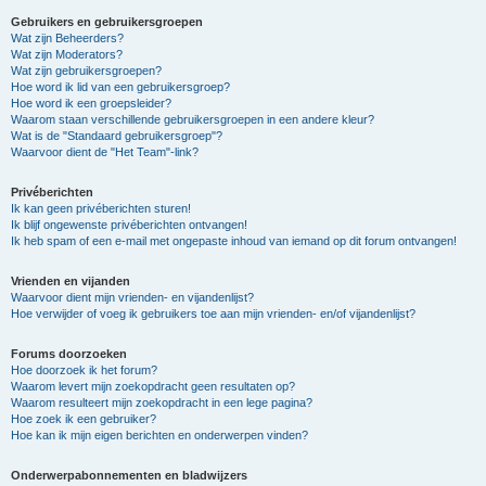
Gebruikers en gebruikersgroepen
Wat zijn Beheerders?
Wat zijn Moderators?
Wat zijn gebruikersgroepen?
Hoe word ik lid van een gebruikersgroep?
Hoe word ik een groepsleider?
Waarom staan verschillende gebruikersgroepen in een andere kleur?
Wat is de "Standaard gebruikersgroep"?
Waarvoor dient de "Het Team"-link?
Privéberichten
Ik kan geen privéberichten sturen!
Ik blijf ongewenste privéberichten ontvangen!
Ik heb spam of een e-mail met ongepaste inhoud van iemand op dit forum ontvangen!
Vrienden en vijanden
Waarvoor dient mijn vrienden- en vijandenlijst?
Hoe verwijder of voeg ik gebruikers toe aan mijn vrienden- en/of vijandenlijst?
Forums doorzoeken
Hoe doorzoek ik het forum?
Waarom levert mijn zoekopdracht geen resultaten op?
Waarom resulteert mijn zoekopdracht in een lege pagina?
Hoe zoek ik een gebruiker?
Hoe kan ik mijn eigen berichten en onderwerpen vinden?
Onderwerpabonnementen en bladwijzers