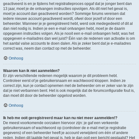
geactiveerd is en je tijdens het registratieproces opgaf dat je jonger bent dan
13 jaar, moet je de ontvangen instructies opvolgen. Als dit niet het geval is,
moet je account dan geactiveerd worden? Sommige forums vereisen dat
iedere nieuwe account geactiveerd wordt, ofwel door jezelf of door een
beheerder. Wanneer je je geregistreerd hebt, werd ook medegedeeld of dit al
dan niet nodig is. Indien je een e-mail ontvangen hebt, moet je de daarin
opgegeven instructies volgen. Als je nooit een e-mail ontvangen hebt, was het
opgegeven e-mailadres dan wel juist? Één van de redenen van activatie is om
het aantal valse accounts te doen dalen. Als je zeker bent dat je e-mailadres
correct was, neem dan contact op met de beheerder.
Omhoog
Waarom kan ik niet aanmelden?
Er zijn verschillende redenen mogelijk waarom je dit probleem hebt.
Controleer eerst of je gebruikersnaam en wachtwoord kloppen. Indien ze
correct zijn, kun je contact opnemen met de beheerder om er zeker van te zijn
dat je niet verbannen bent. Het is ook mogelijk dat de forumconfiguratie fout is,
dan moet dit door de beheerder opgelost worden.
Omhoog
Ik heb me ooit geregistreerd maar kan nu niet meer aanmelden!?
De meest voorkomende oorzaken hiervoor zijn: je gaf een verkeerde
gebruikersnaam of wachtwoord op (controleer de e-mail met je registratie
gegevens) of een beheerder heeft je account verwijderd om één of andere
reden. Indien dit laatste het geval is, heb je dan ooit een bericht geplaatst? Het