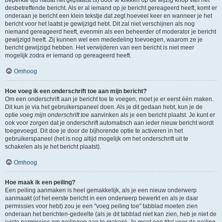
beperkte tijd nadat het geplaatst is) door te klikken op de
wijzig
knop van het
desbetreffende bericht. Als er al iemand op je bericht gereageerd heeft, komt er
onderaan je bericht een klein tekstje dat zegt hoeveel keer en wanneer je het
bericht voor het laatst je gewijzigd hebt. Dit zal niet verschijnen als nog
niemand gereageerd heeft, evenmin als een beheerder of moderator je bericht
gewijzigd heeft. Zij kunnen wel een mededeling toevoegen, waarom ze je
bericht gewijzigd hebben. Het verwijderen van een bericht is niet meer
mogelijk zodra er iemand op gereageerd heeft.
Omhoog
Hoe voeg ik een onderschrift toe aan mijn bericht?
Om een onderschrift aan je bericht toe te voegen, moet je er eerst één maken.
Dit kun je via het gebruikerspaneel doen. Als je dit gedaan hebt, kun je de
optie
voeg mijn onderschrift toe
aanvinken als je een bericht plaatst. Je kunt er
ook voor zorgen dat je onderschrift automatisch aan ieder nieuw bericht wordt
toegevoegd. Dit doe je door de bijhorende optie te activeren in het
gebruikerspaneel (het is nog altijd mogelijk om het onderschrift uit te
schakelen als je het bericht plaatst).
Omhoog
Hoe maak ik een peiling?
Een peiling aanmaken is heel gemakkelijk, als je een nieuw onderwerp
aanmaakt (of het eerste bericht in een onderwerp bewerkt en als je daar
permissies voor hebt) zou je een "voeg peiling toe" tabblad moeten zien
onderaan het berichten-gedeelte (als je dit tabblad niet kan zien, heb je niet de