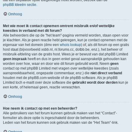
dat een bepaalde optie toegevoegd moet worden, bezoek dan de
phpBB Ideeën sectie
.
Omhoog
Met wie moet ik contact opnemen omtrent misbruik en/of wettelijke
kwesties in verband met dit forum?
Alle beheerders die op de "het team"-pagina vermeld worden, staan open voor
je klachten. Als je geen reactie hebt gekregen, kun je contact opnemen met de
eigenaar van het domein (dmv een
whois lookup
) of, als dit forum op een gratis
host staat (bijvoorbeeld xsbb.nl, nl.forums.cc, dotbb.be, enz.), het beheer of
misbruik-afdeling van de gratis host. Wees je er bewust van dat phpBB Limited
geen inspraak
heeft en dus in geen enkel geval aansprakelijk gehouden kan
worden over hoe, waar en door wie dit forum gebruikt wordt. Neem
geen
contact op met phpBB Limited met vragen over wettelijke kwesties (zoals
aanspreekbaarheid, ongepaste commentaar, enz.) die
niet direct verband
houden met de phpBB.com-website of de phpBB-software. Als je phpBB
Limited toch e-mailt over deze software die
gebruikt wordt door derden
kun je
een korte, of helemaal geen, reactie verwachten.
Omhoog
Hoe neem ik contact op met een beheerder?
Alle gebruikers van het forum kunnen gebruik maken van het “Contact”-
formulier als deze optie is ingeschakeld door de beheerders.
Leden van het forum kunnen ook gebruik maken van de “Het Team”-link.