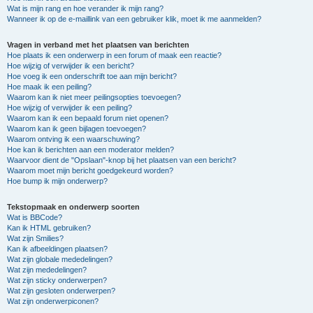
Wat is mijn rang en hoe verander ik mijn rang?
Wanneer ik op de e-maillink van een gebruiker klik, moet ik me aanmelden?
Vragen in verband met het plaatsen van berichten
Hoe plaats ik een onderwerp in een forum of maak een reactie?
Hoe wijzig of verwijder ik een bericht?
Hoe voeg ik een onderschrift toe aan mijn bericht?
Hoe maak ik een peiling?
Waarom kan ik niet meer peilingsopties toevoegen?
Hoe wijzig of verwijder ik een peiling?
Waarom kan ik een bepaald forum niet openen?
Waarom kan ik geen bijlagen toevoegen?
Waarom ontving ik een waarschuwing?
Hoe kan ik berichten aan een moderator melden?
Waarvoor dient de "Opslaan"-knop bij het plaatsen van een bericht?
Waarom moet mijn bericht goedgekeurd worden?
Hoe bump ik mijn onderwerp?
Tekstopmaak en onderwerp soorten
Wat is BBCode?
Kan ik HTML gebruiken?
Wat zijn Smilies?
Kan ik afbeeldingen plaatsen?
Wat zijn globale mededelingen?
Wat zijn mededelingen?
Wat zijn sticky onderwerpen?
Wat zijn gesloten onderwerpen?
Wat zijn onderwerpiconen?