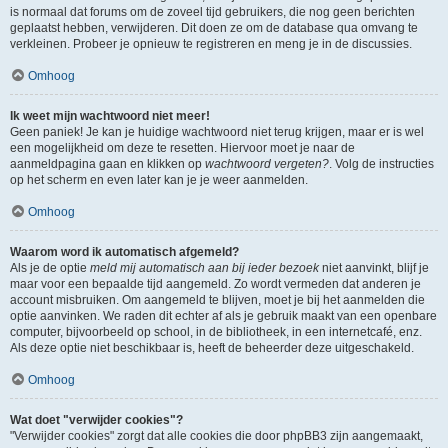
is normaal dat forums om de zoveel tijd gebruikers, die nog geen berichten
geplaatst hebben, verwijderen. Dit doen ze om de database qua omvang te
verkleinen. Probeer je opnieuw te registreren en meng je in de discussies.
Omhoog
Ik weet mijn wachtwoord niet meer!
Geen paniek! Je kan je huidige wachtwoord niet terug krijgen, maar er is wel
een mogelijkheid om deze te resetten. Hiervoor moet je naar de
aanmeldpagina gaan en klikken op
wachtwoord vergeten?
. Volg de instructies
op het scherm en even later kan je je weer aanmelden.
Omhoog
Waarom word ik automatisch afgemeld?
Als je de optie
meld mij automatisch aan bij ieder bezoek
niet aanvinkt, blijf je
maar voor een bepaalde tijd aangemeld. Zo wordt vermeden dat anderen je
account misbruiken. Om aangemeld te blijven, moet je bij het aanmelden die
optie aanvinken. We raden dit echter af als je gebruik maakt van een openbare
computer, bijvoorbeeld op school, in de bibliotheek, in een internetcafé, enz.
Als deze optie niet beschikbaar is, heeft de beheerder deze uitgeschakeld.
Omhoog
Wat doet "verwijder cookies"?
"Verwijder cookies" zorgt dat alle cookies die door phpBB3 zijn aangemaakt,