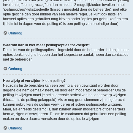
juiste permissies om peilingen aan te maken). Je moet een titel voor de peiling
invullen bij "peilingsvraag" en dan minstens 2 mogelijkheden invullen in het
"peilingopties"-tekstgedeelte (limiet is ingesteld door de beheerder), met elke
optie gescheiden door middel van een nieuwe regel. Je kunt ook instellen
hoeveel opties een gebruiker mag kiezen onder "opties per gebruiker" en een
tijdslimiet in dagen voor de peiling (0 is een peiling van oneindige duur).
Omhoog
Waarom kan ik niet meer peilingsopties toevoegen?
De limiet voor de peilingsopties is ingesteld door de beheerder. Indien je meer
opties denkt nodig te hebben dan het toegestane aantal, neem dan contact op
met de beheerder.
Omhoog
Hoe wijzig of verwijder ik een peiling?
Net zoals bij de berichten kan een peiling alleen gewijzigd worden door
degene die hem gemaakt heeft, en door een moderator of beheerder. Om de
peiling te wijzigen moet je het allereerste bericht van het onderwerp wijzigen
(hieraan is de peiling gekoppeld). Als er nog geen stemmen zijn uitgebracht,
kunnen gebruikers de peiling verwijderen of iedere peilingsoptie wijzigen.
Maar, als er reeds gestemd is, dan kunnen alleen moderators of beheerders
hem wijzigen of verwijderen. Dit om te voorkomen dat gebruikers een peiling
maken en deze daarna vervalsen door de opties te wijzigen.
Omhoog