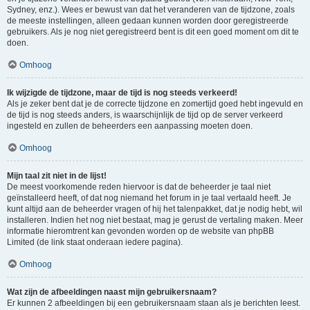
Sydney, enz.). Wees er bewust van dat het veranderen van de tijdzone, zoals
de meeste instellingen, alleen gedaan kunnen worden door geregistreerde
gebruikers. Als je nog niet geregistreerd bent is dit een goed moment om dit te
doen.
Omhoog
Ik wijzigde de tijdzone, maar de tijd is nog steeds verkeerd!
Als je zeker bent dat je de correcte tijdzone en zomertijd goed hebt ingevuld en
de tijd is nog steeds anders, is waarschijnlijk de tijd op de server verkeerd
ingesteld en zullen de beheerders een aanpassing moeten doen.
Omhoog
Mijn taal zit niet in de lijst!
De meest voorkomende reden hiervoor is dat de beheerder je taal niet
geïnstalleerd heeft, of dat nog niemand het forum in je taal vertaald heeft. Je
kunt altijd aan de beheerder vragen of hij het talenpakket, dat je nodig hebt, wil
installeren. Indien het nog niet bestaat, mag je gerust de vertaling maken. Meer
informatie hieromtrent kan gevonden worden op de website van phpBB
Limited (de link staat onderaan iedere pagina).
Omhoog
Wat zijn de afbeeldingen naast mijn gebruikersnaam?
Er kunnen 2 afbeeldingen bij een gebruikersnaam staan als je berichten leest.