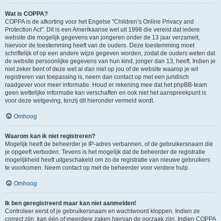
Wat is COPPA?
COPPA is de afkorting voor het Engelse "Children’s Online Privacy and
Protection Act". Dit is een Amerikaanse wet uit 1998 die vereist dat iedere
website die mogelijk gegevens van jongeren onder de 13 jaar verzamelt,
hiervoor de toestemming heeft van de ouders. Deze toestemming moet
schriftelijk of op een andere wijze gegeven worden, zodat de ouders weten dat
de website persoonlijke gegevens van hun kind, jonger dan 13, heeft. Indien je
niet zeker bent of deze wet al dan niet op jou of de website waarop je wil
registreren van toepassing is, neem dan contact op met een juridisch
raadgever voor meer informatie. Houd er rekening mee dat het phpBB-team
geen wettelijke informatie kan verschaffen en ook niet het aanspreekpunt is
voor deze wetgeving, tenzij dit hieronder vermeld wordt.
Omhoog
Waarom kan ik niet registreren?
Mogelijk heeft de beheerder je IP-adres verbannen, of de gebruikersnaam die
je opgeeft verboden. Tevens is het mogelijk dat de beheerder de registratie
mogelijkheid heeft uitgeschakeld om zo de registratie van nieuwe gebruikers
te voorkomen. Neem contact op met de beheerder voor verdere hulp.
Omhoog
Ik ben geregistreerd maar kan niet aanmelden!
Controleer eerst of je gebruikersnaam en wachtwoord kloppen. Indien ze
correct zijn, kan één of meerdere zaken hiervan de oorzaak zijn. Indien COPPA