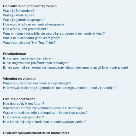
Gebruikers en gebruikersgroepen
Wat zijn Beheerders?
Wat zijn Moderators?
Wat zijn gebruikersgroepen?
Hoe word ik lid van een gebruikersgroep?
Hoe word ik een groepsleider?
Waarom staan verschillende gebruikersgroepen in een andere kleur?
Wat is de "Standaard gebruikersgroep"?
Waarvoor dient de "Het Team"-link?
Privéberichten
Ik kan geen privéberichten sturen!
Ik blijf ongewenste privéberichten ontvangen!
Ik heb spam of een e-mail met ongepaste inhoud van iemand op dit forum ontvangen!
Vrienden en vijanden
Waarvoor dient mijn vrienden- en vijandenlijst?
Hoe verwijder of voeg ik gebruikers toe aan mijn vrienden- en/of vijandenlijst?
Forums doorzoeken
Hoe doorzoek ik het forum?
Waarom levert mijn zoekopdracht geen resultaten op?
Waarom resulteert mijn zoekopdracht in een lege pagina?
Hoe zoek ik een gebruiker?
Hoe kan ik mijn eigen berichten en onderwerpen vinden?
Onderwerpabonnementen en bladwijzers