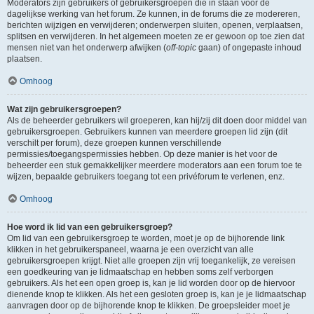
Moderators zijn gebruikers of gebruikersgroepen die in staan voor de
dagelijkse werking van het forum. Ze kunnen, in de forums die ze modereren,
berichten wijzigen en verwijderen; onderwerpen sluiten, openen, verplaatsen,
splitsen en verwijderen. In het algemeen moeten ze er gewoon op toe zien dat
mensen niet van het onderwerp afwijken (
off-topic
gaan) of ongepaste inhoud
plaatsen.
Omhoog
Wat zijn gebruikersgroepen?
Als de beheerder gebruikers wil groeperen, kan hij/zij dit doen door middel van
gebruikersgroepen. Gebruikers kunnen van meerdere groepen lid zijn (dit
verschilt per forum), deze groepen kunnen verschillende
permissies/toegangspermissies hebben. Op deze manier is het voor de
beheerder een stuk gemakkelijker meerdere moderators aan een forum toe te
wijzen, bepaalde gebruikers toegang tot een privéforum te verlenen, enz.
Omhoog
Hoe word ik lid van een gebruikersgroep?
Om lid van een gebruikersgroep te worden, moet je op de bijhorende link
klikken in het gebruikerspaneel, waarna je een overzicht van alle
gebruikersgroepen krijgt. Niet alle groepen zijn vrij toegankelijk, ze vereisen
een goedkeuring van je lidmaatschap en hebben soms zelf verborgen
gebruikers. Als het een open groep is, kan je lid worden door op de hiervoor
dienende knop te klikken. Als het een gesloten groep is, kan je je lidmaatschap
aanvragen door op de bijhorende knop te klikken. De groepsleider moet je