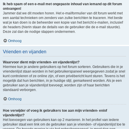
Ik heb spam of een e-mail met ongepaste inhoud van iemand op dit forum
ontvangen!
Jammer dat we dit moeten horen. Het e-mailformulier van dit forum werkt met
een aantal technieken om zenders van zulke berichten te traceren. Het beste
wat je kan doen is de beheerder een kopie van het bericht e-mailen, inclusief
de headers (hierin staan de details van de gebruiker die de e-mail stuurde).
Deze zal dan de nodige stappen ondernemen.
Omhoog
Vrienden en vijanden
Waarvoor dient mijn vrienden- en vijandenlijst?
Hiermee kun je andere gebruikers op het forum sorteren. Gebruikers die in je
vriendenlijst staan worden in het gebruikerspaneel weergegeven zodat je snel
kunt controleren of ze online zijn, of een privébericht kunt sturen. Tevens is het
mogelijk dat hun berichten, in je huidige stijl, gemarkeerd worden. Als je een
gebruiker aan je vijandenlijst toevoegt, worden zijn of haar berichten
standaard verborgen.
Omhoog
Hoe verwijder of voeg ik gebruikers toe aan mijn vrienden- en/of
vijandenlijst?
Het toevoegen van gebruikers kan op 2 manieren. In het profiel van iedere
gebruiker staat een link om de gebruiker aan je vrienden- of vijandenlijst toe te