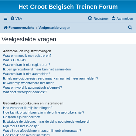
Het Groot Belgisch Treinen Forum
V&A
Registreer
Aanmelden
Z
Forumoverzicht
Veelgestelde vragen
o
Veelgestelde vragen
e
k
Aanmeld- en registratievragen
Waarom moet ik me registreren?
Wat is COPPA?
Waarom kan ik niet registreren?
Ik ben geregistreerd maar kan niet aanmelden!
Waarom kan ik niet aanmelden?
Ik heb me ooit geregistreerd maar kan nu niet meer aanmelden!?
Ik weet mijn wachtwoord niet meer!
Waarom word ik automatisch afgemeld?
Wat doet "verwijder cookies"?
Gebruikersvoorkeuren en instellingen
Hoe verander ik mijn instellingen?
Hoe kan ik onzichtbaar zijn in de online gebruikers lijst?
De tijden zijn niet correct!
Ik wijzigde de tijdzone, maar de tijd is nog steeds verkeerd!
Mijn taal zit niet in de lijst!
Wat zijn de afbeeldingen naast mijn gebruikersnaam?
Hoe kan ik een avatar instellen?