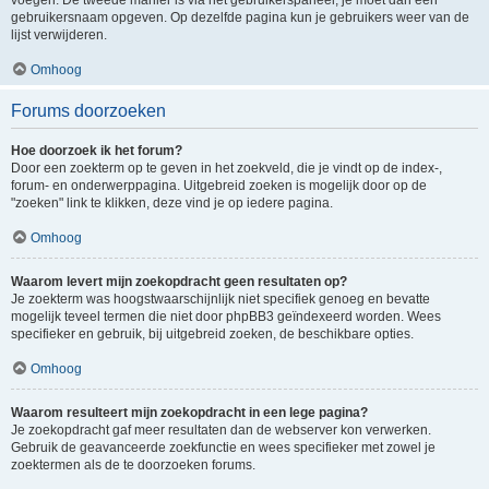
voegen. De tweede manier is via het gebruikerspaneel, je moet dan een
gebruikersnaam opgeven. Op dezelfde pagina kun je gebruikers weer van de
lijst verwijderen.
Omhoog
Forums doorzoeken
Hoe doorzoek ik het forum?
Door een zoekterm op te geven in het zoekveld, die je vindt op de index-,
forum- en onderwerppagina. Uitgebreid zoeken is mogelijk door op de
"zoeken" link te klikken, deze vind je op iedere pagina.
Omhoog
Waarom levert mijn zoekopdracht geen resultaten op?
Je zoekterm was hoogstwaarschijnlijk niet specifiek genoeg en bevatte
mogelijk teveel termen die niet door phpBB3 geïndexeerd worden. Wees
specifieker en gebruik, bij uitgebreid zoeken, de beschikbare opties.
Omhoog
Waarom resulteert mijn zoekopdracht in een lege pagina?
Je zoekopdracht gaf meer resultaten dan de webserver kon verwerken.
Gebruik de geavanceerde zoekfunctie en wees specifieker met zowel je
zoektermen als de te doorzoeken forums.