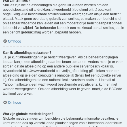
Wat zijn Smilies?
Smilies zijn kleine afbeeldingen die gebruikt kunnen worden om een
gevoelstoestand uit te drukken, bijvoorbeeld :) betekent blij, :( betekent
ongelukkig. Alle beschikbare smilies worden weergegeven als je een bericht
plaatst. Maak geen overdadig gebruik van smilies, ze maken een bericht snel
onleesbaar wat er toe kan leiden dat een moderator je bericht aanpast of heel
je bericht verwijdert. De beheerder kan ook een maximaal aantal smilies, dat in
een bericht gebruikt mag worden, bepaald hebben.
Omhoog
Kan ik afbeeldingen plaatsen?
Ja, je kunt afbeeldingen in je bericht weergeven. Als de beheerder bijlagen
toelaat kun je een afbeelding naar het forum uploaden. Anders moet je er voor
zorgen dat de afbeelding op een andere publieke server beschikbaar is,
bijvoorbeeld http://www.voorbeeld.com/mijn_afbeelding.gif. Linken naar een
afbeelding op je eigen computer is onmogelijk (tenzij het een publieke server
is). Ook afbeeldingen die een authentificatie vereisen zoals in: Hotmail of
Yahoo mailboxen, een wachtwoord beschermde website, enz. kunnen niet
worden weergegeven. Om een afbeelding weer te geven, moet je de BBCode
tag [img] gebruiken.
Omhoog
Wat zijn globale mededelingen?
Globale mededelingen zijn berichten die belangrijke informatie bevatten, je
komt ze dan ook op verschillende plaatsen tegen zoals bovenaan ieder forum