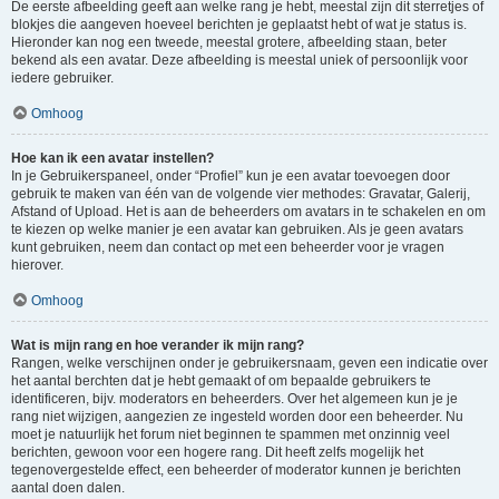
De eerste afbeelding geeft aan welke rang je hebt, meestal zijn dit sterretjes of
blokjes die aangeven hoeveel berichten je geplaatst hebt of wat je status is.
Hieronder kan nog een tweede, meestal grotere, afbeelding staan, beter
bekend als een avatar. Deze afbeelding is meestal uniek of persoonlijk voor
iedere gebruiker.
Omhoog
Hoe kan ik een avatar instellen?
In je Gebruikerspaneel, onder “Profiel” kun je een avatar toevoegen door
gebruik te maken van één van de volgende vier methodes: Gravatar, Galerij,
Afstand of Upload. Het is aan de beheerders om avatars in te schakelen en om
te kiezen op welke manier je een avatar kan gebruiken. Als je geen avatars
kunt gebruiken, neem dan contact op met een beheerder voor je vragen
hierover.
Omhoog
Wat is mijn rang en hoe verander ik mijn rang?
Rangen, welke verschijnen onder je gebruikersnaam, geven een indicatie over
het aantal berchten dat je hebt gemaakt of om bepaalde gebruikers te
identificeren, bijv. moderators en beheerders. Over het algemeen kun je je
rang niet wijzigen, aangezien ze ingesteld worden door een beheerder. Nu
moet je natuurlijk het forum niet beginnen te spammen met onzinnig veel
berichten, gewoon voor een hogere rang. Dit heeft zelfs mogelijk het
tegenovergestelde effect, een beheerder of moderator kunnen je berichten
aantal doen dalen.