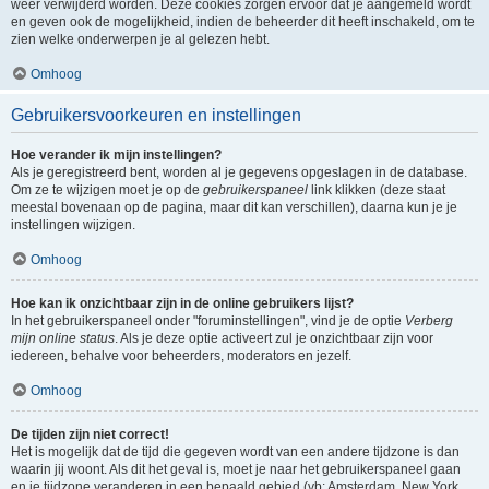
weer verwijderd worden. Deze cookies zorgen ervoor dat je aangemeld wordt
en geven ook de mogelijkheid, indien de beheerder dit heeft inschakeld, om te
zien welke onderwerpen je al gelezen hebt.
Omhoog
Gebruikersvoorkeuren en instellingen
Hoe verander ik mijn instellingen?
Als je geregistreerd bent, worden al je gegevens opgeslagen in de database.
Om ze te wijzigen moet je op de
gebruikerspaneel
link klikken (deze staat
meestal bovenaan op de pagina, maar dit kan verschillen), daarna kun je je
instellingen wijzigen.
Omhoog
Hoe kan ik onzichtbaar zijn in de online gebruikers lijst?
In het gebruikerspaneel onder "foruminstellingen", vind je de optie
Verberg
mijn online status
. Als je deze optie activeert zul je onzichtbaar zijn voor
iedereen, behalve voor beheerders, moderators en jezelf.
Omhoog
De tijden zijn niet correct!
Het is mogelijk dat de tijd die gegeven wordt van een andere tijdzone is dan
waarin jij woont. Als dit het geval is, moet je naar het gebruikerspaneel gaan
en je tijdzone veranderen in een bepaald gebied (vb: Amsterdam, New York,