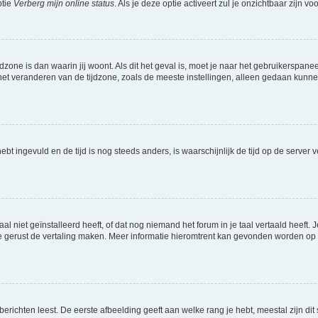
ptie
Verberg mijn online status
. Als je deze optie activeert zul je onzichtbaar zijn 
jdzone is dan waarin jij woont. Als dit het geval is, moet je naar het gebruikerspan
t veranderen van de tijdzone, zoals de meeste instellingen, alleen gedaan kunnen
 hebt ingevuld en de tijd is nog steeds anders, is waarschijnlijk de tijd op de serv
niet geïnstalleerd heeft, of dat nog niemand het forum in je taal vertaald heeft. Je
ag je gerust de vertaling maken. Meer informatie hieromtrent kan gevonden worden o
richten leest. De eerste afbeelding geeft aan welke rang je hebt, meestal zijn dit 