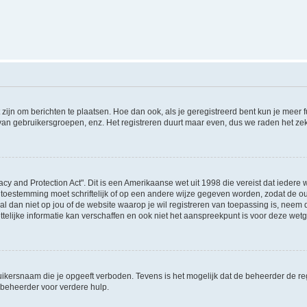
 zijn om berichten te plaatsen. Hoe dan ook, als je geregistreerd bent kun je meer
 van gebruikersgroepen, enz. Het registreren duurt maar even, dus we raden het ze
acy and Protection Act". Dit is een Amerikaanse wet uit 1998 die vereist dat ieder
 toestemming moet schriftelijk of op een andere wijze gegeven worden, zodat de 
et al dan niet op jou of de website waarop je wil registreren van toepassing is, nee
lijke informatie kan verschaffen en ook niet het aanspreekpunt is voor deze wetge
ikersnaam die je opgeeft verboden. Tevens is het mogelijk dat de beheerder de regi
beheerder voor verdere hulp.