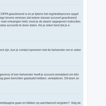
OPPA geactiveerd is en je tijdens het registratieproces opgaf
ommige forums vereisen dat iedere nieuwe account geactiveerd
 e-mail ontvangen hebt, moet je de daarin opgegeven instructies
lse accounts te doen dalen. Als je zeker bent dat je e-
rect zijn, kun je contact opnemen met de beheerder om er zeker
egevens) of een beheerder heeft je account verwijderd om één
e nog geen berichten geplaatst hebben, verwijderen. Dit doen ze
anmeldpagina gaan en klikken op
wachtwoord vergeten?
. Volg de