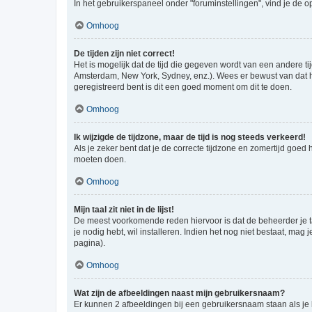
In het gebruikerspaneel onder "foruminstellingen", vind je de o
Omhoog
De tijden zijn niet correct!
Het is mogelijk dat de tijd die gegeven wordt van een andere ti
Amsterdam, New York, Sydney, enz.). Wees er bewust van dat he
geregistreerd bent is dit een goed moment om dit te doen.
Omhoog
Ik wijzigde de tijdzone, maar de tijd is nog steeds verkeerd!
Als je zeker bent dat je de correcte tijdzone en zomertijd goed
moeten doen.
Omhoog
Mijn taal zit niet in de lijst!
De meest voorkomende reden hiervoor is dat de beheerder je taal 
je nodig hebt, wil installeren. Indien het nog niet bestaat, m
pagina).
Omhoog
Wat zijn de afbeeldingen naast mijn gebruikersnaam?
Er kunnen 2 afbeeldingen bij een gebruikersnaam staan als je be