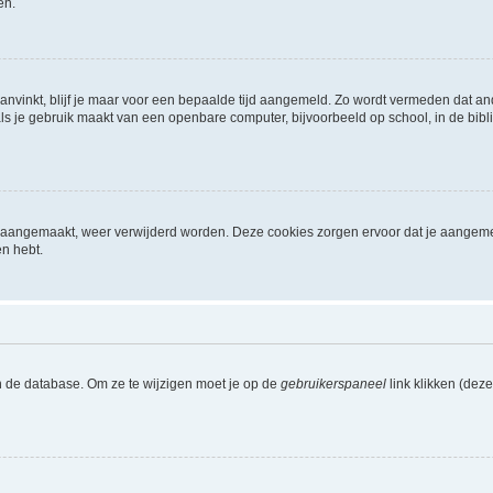
en.
aanvinkt, blijf je maar voor een bepaalde tijd aangemeld. Zo wordt vermeden dat a
ls je gebruik maakt van een openbare computer, bijvoorbeeld op school, in de biblio
ijn aangemaakt, weer verwijderd worden. Deze cookies zorgen ervoor dat je aangem
en hebt.
n de database. Om ze te wijzigen moet je op de
gebruikerspaneel
link klikken (dez