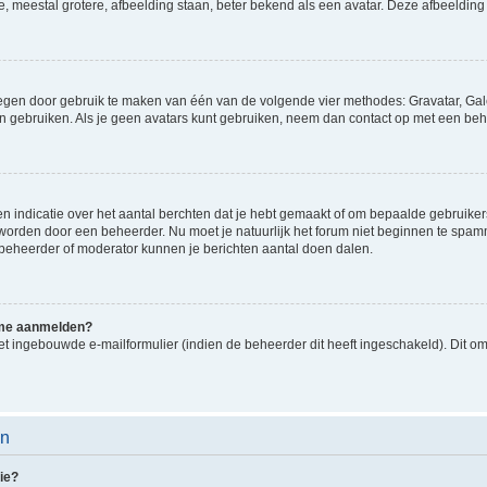
e, meestal grotere, afbeelding staan, beter bekend als een avatar. Deze afbeelding 
oegen door gebruik te maken van één van de volgende vier methodes: Gravatar, Gale
n gebruiken. Als je geen avatars kunt gebruiken, neem dan contact op met een beh
indicatie over het aantal berchten dat je hebt gemaakt of om bepaalde gebruikers 
d worden door een beheerder. Nu moet je natuurlijk het forum niet beginnen te sp
en beheerder of moderator kunnen je berichten aantal doen dalen.
k me aanmelden?
t ingebouwde e-mailformulier (indien de beheerder dit heeft ingeschakeld). Dit o
en
ie?