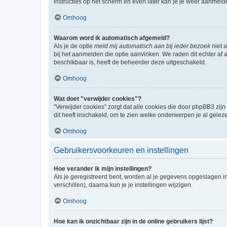
instructies op het scherm en even later kan je je weer aanmeld
Omhoog
Waarom word ik automatisch afgemeld?
Als je de optie
meld mij automatisch aan bij ieder bezoek
niet 
bij het aanmelden die optie aanvinken. We raden dit echter af a
beschikbaar is, heeft de beheerder deze uitgeschakeld.
Omhoog
Wat doet "verwijder cookies"?
"Verwijder cookies" zorgt dat alle cookies die door phpBB3 z
dit heeft inschakeld, om te zien welke onderwerpen je al gelez
Omhoog
Gebruikersvoorkeuren en instellingen
Hoe verander ik mijn instellingen?
Als je geregistreerd bent, worden al je gegevens opgeslagen i
verschillen), daarna kun je je instellingen wijzigen.
Omhoog
Hoe kan ik onzichtbaar zijn in de online gebruikers lijst?