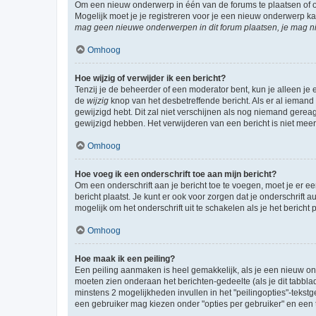
Om een nieuw onderwerp in één van de forums te plaatsen of 
Mogelijk moet je je registreren voor je een nieuw onderwerp k
mag geen nieuwe onderwerpen in dit forum plaatsen, je mag ni
Omhoog
Hoe wijzig of verwijder ik een bericht?
Tenzij je de beheerder of een moderator bent, kun je alleen je 
de
wijzig
knop van het desbetreffende bericht. Als er al iemand o
gewijzigd hebt. Dit zal niet verschijnen als nog niemand gere
gewijzigd hebben. Het verwijderen van een bericht is niet mee
Omhoog
Hoe voeg ik een onderschrift toe aan mijn bericht?
Om een onderschrift aan je bericht toe te voegen, moet je er ee
bericht plaatst. Je kunt er ook voor zorgen dat je onderschrift 
mogelijk om het onderschrift uit te schakelen als je het bericht p
Omhoog
Hoe maak ik een peiling?
Een peiling aanmaken is heel gemakkelijk, als je een nieuw ond
moeten zien onderaan het berichten-gedeelte (als je dit tabblad 
minstens 2 mogelijkheden invullen in het "peilingopties"-tekstg
een gebruiker mag kiezen onder "opties per gebruiker" en een ti