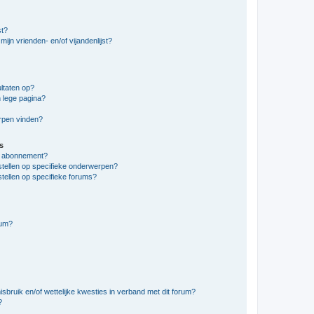
st?
ijn vrienden- en/of vijandenlijst?
ltaten op?
 lege pagina?
erpen vinden?
s
en abonnement?
stellen op specifieke onderwerpen?
tellen op specifieke forums?
rum?
bruik en/of wettelijke kwesties in verband met dit forum?
?