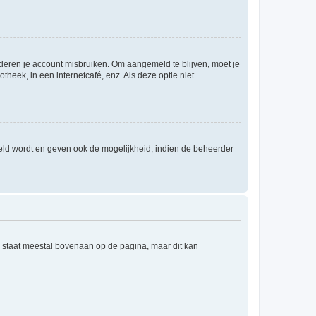
nderen je account misbruiken. Om aangemeld te blijven, moet je
theek, in een internetcafé, enz. Als deze optie niet
eld wordt en geven ook de mogelijkheid, indien de beheerder
e staat meestal bovenaan op de pagina, maar dit kan