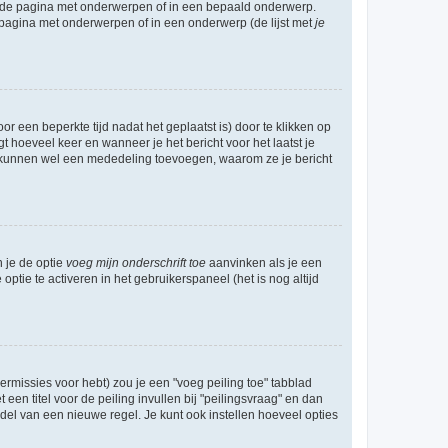
l de pagina met onderwerpen of in een bepaald onderwerp.
 pagina met onderwerpen of in een onderwerp (de lijst met
je
r een beperkte tijd nadat het geplaatst is) door te klikken op
gt hoeveel keer en wanneer je het bericht voor het laatst je
Zij kunnen wel een mededeling toevoegen, waarom ze je bericht
n je de optie
voeg mijn onderschrift toe
aanvinken als je een
optie te activeren in het gebruikerspaneel (het is nog altijd
rmissies voor hebt) zou je een "voeg peiling toe" tabblad
een titel voor de peiling invullen bij "peilingsvraag" en dan
ddel van een nieuwe regel. Je kunt ook instellen hoeveel opties