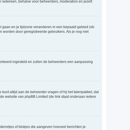
voor iedereen, behalve voor beheerders, moderators en jezelf.
eel gaan en je tijdzone veranderen in een bepaald gebied (vb:
 worden door geregistreerde gebruikers. Als je nog niet
er verkeerd ingesteld en zullen de beheerders een aanpassing
 kunt altijd aan de beheerder vragen of hij het talenpakket, dat
p de website van phpBB Limited (de link staat onderaan iedere
sterretjes of blokjes die aangeven hoeveel berichten je