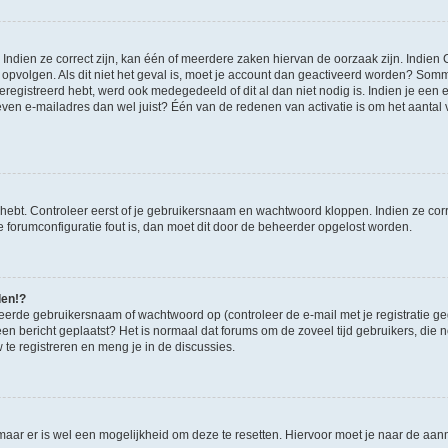
ndien ze correct zijn, kan één of meerdere zaken hiervan de oorzaak zijn. Indien C
es opvolgen. Als dit niet het geval is, moet je account dan geactiveerd worden? S
geregistreerd hebt, werd ook medegedeeld of dit al dan niet nodig is. Indien je een
ven e-mailadres dan wel juist? Één van de redenen van activatie is om het aantal va
 hebt. Controleer eerst of je gebruikersnaam en wachtwoord kloppen. Indien ze cor
 de forumconfiguratie fout is, dan moet dit door de beheerder opgelost worden.
den!?
eerde gebruikersnaam of wachtwoord op (controleer de e-mail met je registratie g
it een bericht geplaatst? Het is normaal dat forums om de zoveel tijd gebruikers, di
e registreren en meng je in de discussies.
 maar er is wel een mogelijkheid om deze te resetten. Hiervoor moet je naar de a