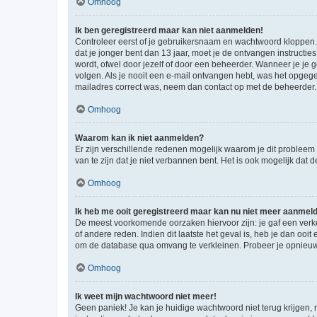
Omhoog
Ik ben geregistreerd maar kan niet aanmelden!
Controleer eerst of je gebruikersnaam en wachtwoord kloppen. I
dat je jonger bent dan 13 jaar, moet je de ontvangen instructi
wordt, ofwel door jezelf of door een beheerder. Wanneer je je 
volgen. Als je nooit een e-mail ontvangen hebt, was het opgege
mailadres correct was, neem dan contact op met de beheerder.
Omhoog
Waarom kan ik niet aanmelden?
Er zijn verschillende redenen mogelijk waarom je dit probleem
van te zijn dat je niet verbannen bent. Het is ook mogelijk dat
Omhoog
Ik heb me ooit geregistreerd maar kan nu niet meer aanmel
De meest voorkomende oorzaken hiervoor zijn: je gaf een verk
of andere reden. Indien dit laatste het geval is, heb je dan oo
om de database qua omvang te verkleinen. Probeer je opnieuw t
Omhoog
Ik weet mijn wachtwoord niet meer!
Geen paniek! Je kan je huidige wachtwoord niet terug krijgen,