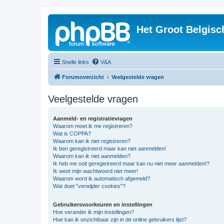
Het Groot Belgisc
Snelle links
V&A
Forumoverzicht
Veelgestelde vragen
Veelgestelde vragen
Aanmeld- en registratievragen
Waarom moet ik me registreren?
Wat is COPPA?
Waarom kan ik niet registreren?
Ik ben geregistreerd maar kan niet aanmelden!
Waarom kan ik niet aanmelden?
Ik heb me ooit geregistreerd maar kan nu niet meer aanmelden!?
Ik weet mijn wachtwoord niet meer!
Waarom word ik automatisch afgemeld?
Wat doet "verwijder cookies"?
Gebruikersvoorkeuren en instellingen
Hoe verander ik mijn instellingen?
Hoe kan ik onzichtbaar zijn in de online gebruikers lijst?