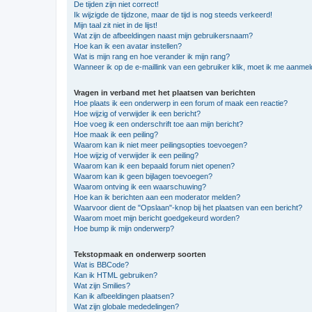
De tijden zijn niet correct!
Ik wijzigde de tijdzone, maar de tijd is nog steeds verkeerd!
Mijn taal zit niet in de lijst!
Wat zijn de afbeeldingen naast mijn gebruikersnaam?
Hoe kan ik een avatar instellen?
Wat is mijn rang en hoe verander ik mijn rang?
Wanneer ik op de e-maillink van een gebruiker klik, moet ik me aanme
Vragen in verband met het plaatsen van berichten
Hoe plaats ik een onderwerp in een forum of maak een reactie?
Hoe wijzig of verwijder ik een bericht?
Hoe voeg ik een onderschrift toe aan mijn bericht?
Hoe maak ik een peiling?
Waarom kan ik niet meer peilingsopties toevoegen?
Hoe wijzig of verwijder ik een peiling?
Waarom kan ik een bepaald forum niet openen?
Waarom kan ik geen bijlagen toevoegen?
Waarom ontving ik een waarschuwing?
Hoe kan ik berichten aan een moderator melden?
Waarvoor dient de "Opslaan"-knop bij het plaatsen van een bericht?
Waarom moet mijn bericht goedgekeurd worden?
Hoe bump ik mijn onderwerp?
Tekstopmaak en onderwerp soorten
Wat is BBCode?
Kan ik HTML gebruiken?
Wat zijn Smilies?
Kan ik afbeeldingen plaatsen?
Wat zijn globale mededelingen?