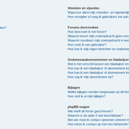
Vrienden en vijanden
Waarvoor dient mijn vrienden- en vijandenlij
Hoe verwijder of voeg ik gebruikers toe aan m
Forums doorzoeken
lden?
Hoe doorzoek ik het forum?
Waarom levert mijn zoekopdracht geen resu
Waarom resulteert mijn zoekopdracht in een
Hoe zoek ik een gebruiker?
Hoe kan ik mijn eigen berichten en onderw
Onderwerpabonnementen en bladwijzer
Wat is het verschil tussen een bladwijzer 
Hoe kan ik een bladwijzer of abonnement in
Hoe kan ik een bladwijzer of abonnement ins
Hoe zeg ik mijn abonnement op?
Bijlagen
Welke bijlagen worden toegestaan op dit fo
Hoe vind ik al mijn bijlagen?
phpBB vragen
Wie heeft dit forum geschreven?
Waarom is de optie X niet beschikbaar?
Met wie moet ik contact opnemen omtrent mis
Hoe neem ik contact op met een beheerder