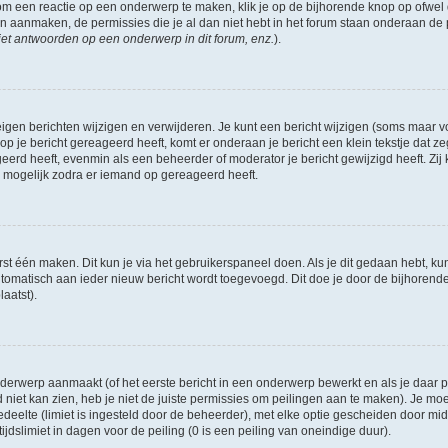
om een reactie op een onderwerp te maken, klik je op de bijhorende knop op ofwe
an aanmaken, de permissies die je al dan niet hebt in het forum staan onderaan de
et antwoorden op een onderwerp in dit forum, enz.
).
eigen berichten wijzigen en verwijderen. Je kunt een bericht wijzigen (soms maar voo
p je bericht gereageerd heeft, komt er onderaan je bericht een klein tekstje dat ze
ageerd heeft, evenmin als een beheerder of moderator je bericht gewijzigd heeft. 
r mogelijk zodra er iemand op gereageerd heeft.
rst één maken. Dit kun je via het gebruikerspaneel doen. Als je dit gedaan hebt, ku
automatisch aan ieder nieuw bericht wordt toegevoegd. Dit doe je door de bijhorende 
laatst).
erwerp aanmaakt (of het eerste bericht in een onderwerp bewerkt en als je daar pe
niet kan zien, heb je niet de juiste permissies om peilingen aan te maken). Je moet 
edeelte (limiet is ingesteld door de beheerder), met elke optie gescheiden door mi
jdslimiet in dagen voor de peiling (0 is een peiling van oneindige duur).