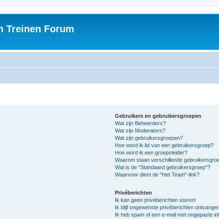
h Treinen Forum
Gebruikers en gebruikersgroepen
Wat zijn Beheerders?
Wat zijn Moderators?
Wat zijn gebruikersgroepen?
Hoe word ik lid van een gebruikersgroep?
Hoe word ik een groepsleider?
Waarom staan verschillende gebruikersgroe
Wat is de "Standaard gebruikersgroep"?
Waarvoor dient de "Het Team"-link?
Privéberichten
Ik kan geen privéberichten sturen!
Ik blijf ongewenste privéberichten ontvange
Ik heb spam of een e-mail met ongepaste i