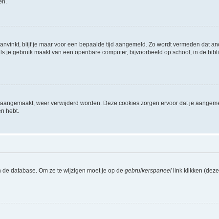
en.
aanvinkt, blijf je maar voor een bepaalde tijd aangemeld. Zo wordt vermeden dat a
ls je gebruik maakt van een openbare computer, bijvoorbeeld op school, in de biblio
ijn aangemaakt, weer verwijderd worden. Deze cookies zorgen ervoor dat je aangem
en hebt.
n de database. Om ze te wijzigen moet je op de
gebruikerspaneel
link klikken (dez