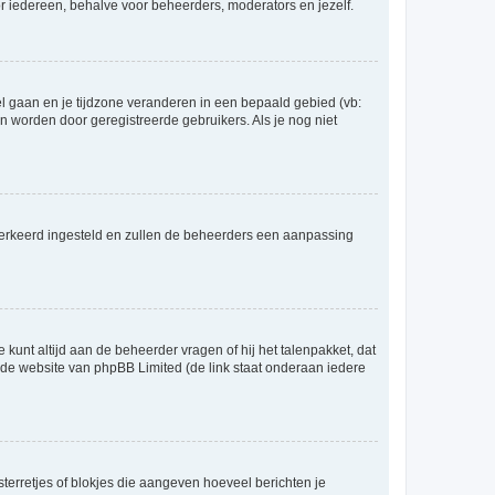
voor iedereen, behalve voor beheerders, moderators en jezelf.
eel gaan en je tijdzone veranderen in een bepaald gebied (vb:
 worden door geregistreerde gebruikers. Als je nog niet
er verkeerd ingesteld en zullen de beheerders een aanpassing
 kunt altijd aan de beheerder vragen of hij het talenpakket, dat
p de website van phpBB Limited (de link staat onderaan iedere
sterretjes of blokjes die aangeven hoeveel berichten je