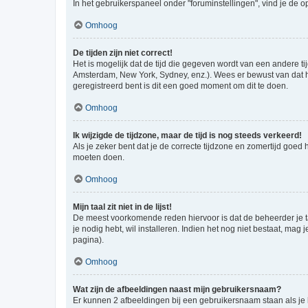
In het gebruikerspaneel onder "foruminstellingen", vind je de o
Omhoog
De tijden zijn niet correct!
Het is mogelijk dat de tijd die gegeven wordt van een andere ti
Amsterdam, New York, Sydney, enz.). Wees er bewust van dat he
geregistreerd bent is dit een goed moment om dit te doen.
Omhoog
Ik wijzigde de tijdzone, maar de tijd is nog steeds verkeerd!
Als je zeker bent dat je de correcte tijdzone en zomertijd goed
moeten doen.
Omhoog
Mijn taal zit niet in de lijst!
De meest voorkomende reden hiervoor is dat de beheerder je taal 
je nodig hebt, wil installeren. Indien het nog niet bestaat, m
pagina).
Omhoog
Wat zijn de afbeeldingen naast mijn gebruikersnaam?
Er kunnen 2 afbeeldingen bij een gebruikersnaam staan als je be