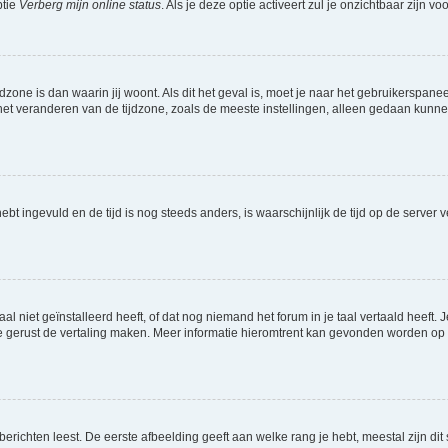
ptie
Verberg mijn online status
. Als je deze optie activeert zul je onzichtbaar zijn 
jdzone is dan waarin jij woont. Als dit het geval is, moet je naar het gebruikerspan
t veranderen van de tijdzone, zoals de meeste instellingen, alleen gedaan kunnen
 hebt ingevuld en de tijd is nog steeds anders, is waarschijnlijk de tijd op de serv
niet geïnstalleerd heeft, of dat nog niemand het forum in je taal vertaald heeft. Je
ag je gerust de vertaling maken. Meer informatie hieromtrent kan gevonden worden o
richten leest. De eerste afbeelding geeft aan welke rang je hebt, meestal zijn dit 