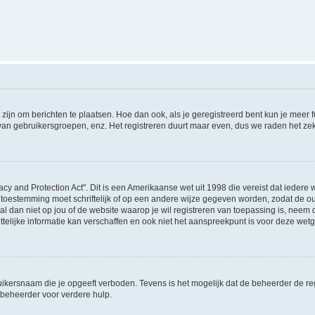
 zijn om berichten te plaatsen. Hoe dan ook, als je geregistreerd bent kun je meer
 van gebruikersgroepen, enz. Het registreren duurt maar even, dus we raden het ze
acy and Protection Act". Dit is een Amerikaanse wet uit 1998 die vereist dat ieder
 toestemming moet schriftelijk of op een andere wijze gegeven worden, zodat de 
et al dan niet op jou of de website waarop je wil registreren van toepassing is, nee
lijke informatie kan verschaffen en ook niet het aanspreekpunt is voor deze wetge
ikersnaam die je opgeeft verboden. Tevens is het mogelijk dat de beheerder de regi
beheerder voor verdere hulp.