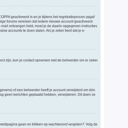
OPPA geactiveerd is en je tijdens het registratieproces opgaf
ommige forums vereisen dat iedere nieuwe account geactiveerd
 e-mail ontvangen hebt, moet je de daarin opgegeven instructies
lse accounts te doen dalen. Als je zeker bent dat je e-
rect zijn, kun je contact opnemen met de beheerder om er zeker
egevens) of een beheerder heeft je account verwijderd om één
e nog geen berichten geplaatst hebben, verwijderen. Dit doen ze
anmeldpagina gaan en klikken op
wachtwoord vergeten?
. Volg de