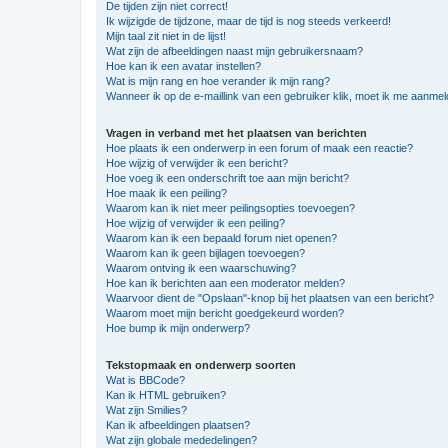
De tijden zijn niet correct!
Ik wijzigde de tijdzone, maar de tijd is nog steeds verkeerd!
Mijn taal zit niet in de lijst!
Wat zijn de afbeeldingen naast mijn gebruikersnaam?
Hoe kan ik een avatar instellen?
Wat is mijn rang en hoe verander ik mijn rang?
Wanneer ik op de e-maillink van een gebruiker klik, moet ik me aanme
Vragen in verband met het plaatsen van berichten
Hoe plaats ik een onderwerp in een forum of maak een reactie?
Hoe wijzig of verwijder ik een bericht?
Hoe voeg ik een onderschrift toe aan mijn bericht?
Hoe maak ik een peiling?
Waarom kan ik niet meer peilingsopties toevoegen?
Hoe wijzig of verwijder ik een peiling?
Waarom kan ik een bepaald forum niet openen?
Waarom kan ik geen bijlagen toevoegen?
Waarom ontving ik een waarschuwing?
Hoe kan ik berichten aan een moderator melden?
Waarvoor dient de "Opslaan"-knop bij het plaatsen van een bericht?
Waarom moet mijn bericht goedgekeurd worden?
Hoe bump ik mijn onderwerp?
Tekstopmaak en onderwerp soorten
Wat is BBCode?
Kan ik HTML gebruiken?
Wat zijn Smilies?
Kan ik afbeeldingen plaatsen?
Wat zijn globale mededelingen?