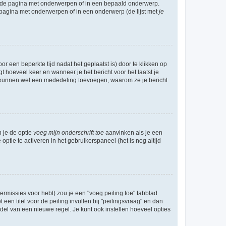
l de pagina met onderwerpen of in een bepaald onderwerp.
 pagina met onderwerpen of in een onderwerp (de lijst met
je
r een beperkte tijd nadat het geplaatst is) door te klikken op
gt hoeveel keer en wanneer je het bericht voor het laatst je
Zij kunnen wel een mededeling toevoegen, waarom ze je bericht
n je de optie
voeg mijn onderschrift toe
aanvinken als je een
optie te activeren in het gebruikerspaneel (het is nog altijd
rmissies voor hebt) zou je een "voeg peiling toe" tabblad
een titel voor de peiling invullen bij "peilingsvraag" en dan
ddel van een nieuwe regel. Je kunt ook instellen hoeveel opties