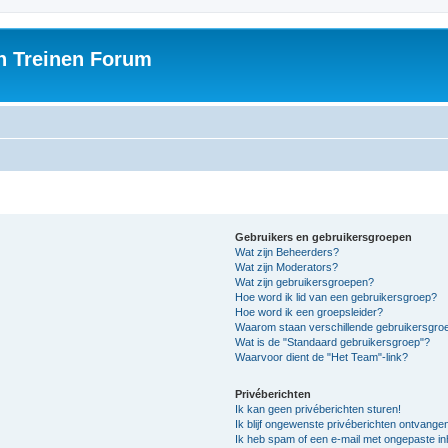
h Treinen Forum
Gebruikers en gebruikersgroepen
Wat zijn Beheerders?
Wat zijn Moderators?
Wat zijn gebruikersgroepen?
Hoe word ik lid van een gebruikersgroep?
Hoe word ik een groepsleider?
Waarom staan verschillende gebruikersgroe
Wat is de "Standaard gebruikersgroep"?
Waarvoor dient de "Het Team"-link?
Privéberichten
Ik kan geen privéberichten sturen!
Ik blijf ongewenste privéberichten ontvange
Ik heb spam of een e-mail met ongepaste i