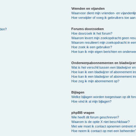
Vrienden en vijanden
Waarvoor dient mijn vrienden- en vijandenlij
Hoe verwijder of voeg ik gebruikers toe aan m
Forums doorzoeken
lden?
Hoe doorzoek ik het forum?
Waarom levert mijn zoekopdracht geen resu
Waarom resulteert mijn zoekopdracht in een
Hoe zoek ik een gebruiker?
Hoe kan ik mijn eigen berichten en onderw
Onderwerpabonnementen en bladwijzer
Wat is het verschil tussen een bladwijzer 
Hoe kan ik een bladwijzer of abonnement in
Hoe kan ik een bladwijzer of abonnement ins
Hoe zeg ik mijn abonnement op?
Bijlagen
Welke bijlagen worden toegestaan op dit fo
Hoe vind ik al mijn bijlagen?
phpBB vragen
Wie heeft dit forum geschreven?
Waarom is de optie X niet beschikbaar?
Met wie moet ik contact opnemen omtrent mis
Hoe neem ik contact op met een beheerder