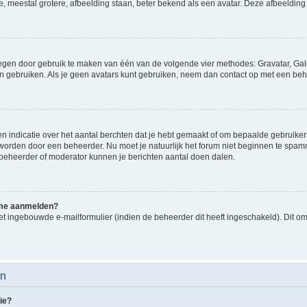
e, meestal grotere, afbeelding staan, beter bekend als een avatar. Deze afbeelding 
oegen door gebruik te maken van één van de volgende vier methodes: Gravatar, Gale
n gebruiken. Als je geen avatars kunt gebruiken, neem dan contact op met een beh
indicatie over het aantal berchten dat je hebt gemaakt of om bepaalde gebruikers 
d worden door een beheerder. Nu moet je natuurlijk het forum niet beginnen te sp
en beheerder of moderator kunnen je berichten aantal doen dalen.
k me aanmelden?
t ingebouwde e-mailformulier (indien de beheerder dit heeft ingeschakeld). Dit o
en
ie?