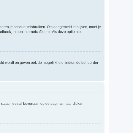
nderen je account misbruiken. Om aangemeld te blijven, moet je
theek, in een internetcafé, enz. Als deze optie niet
eld wordt en geven ook de mogelijkheid, indien de beheerder
e staat meestal bovenaan op de pagina, maar dit kan