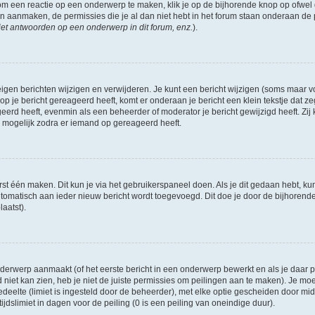
om een reactie op een onderwerp te maken, klik je op de bijhorende knop op ofwe
an aanmaken, de permissies die je al dan niet hebt in het forum staan onderaan de
et antwoorden op een onderwerp in dit forum, enz.
).
eigen berichten wijzigen en verwijderen. Je kunt een bericht wijzigen (soms maar voo
p je bericht gereageerd heeft, komt er onderaan je bericht een klein tekstje dat ze
ageerd heeft, evenmin als een beheerder of moderator je bericht gewijzigd heeft. 
r mogelijk zodra er iemand op gereageerd heeft.
rst één maken. Dit kun je via het gebruikerspaneel doen. Als je dit gedaan hebt, ku
automatisch aan ieder nieuw bericht wordt toegevoegd. Dit doe je door de bijhorende 
laatst).
erwerp aanmaakt (of het eerste bericht in een onderwerp bewerkt en als je daar pe
niet kan zien, heb je niet de juiste permissies om peilingen aan te maken). Je moet 
edeelte (limiet is ingesteld door de beheerder), met elke optie gescheiden door mi
jdslimiet in dagen voor de peiling (0 is een peiling van oneindige duur).