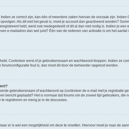
ndien ze correct zijn, kan één of meerdere zaken hiervan de oorzaak zijn. Indien C
es opvolgen. Als dit niet het geval is, moet je account dan geactiveerd worden? S
geregistreerd hebt, werd ook medegedeeld of dit al dan niet nodig is. Indien je een
ven e-mailadres dan wel juist? Één van de redenen van activatie is om het aantal va
 hebt. Controleer eerst of je gebruikersnaam en wachtwoord kloppen. Indien ze cor
 de forumconfiguratie fout is, dan moet dit door de beheerder opgelost worden.
den!?
eerde gebruikersnaam of wachtwoord op (controleer de e-mail met je registratie g
it een bericht geplaatst? Het is normaal dat forums om de zoveel tijd gebruikers, di
e registreren en meng je in de discussies.
 maar er is wel een mogelijkheid om deze te resetten. Hiervoor moet je naar de a