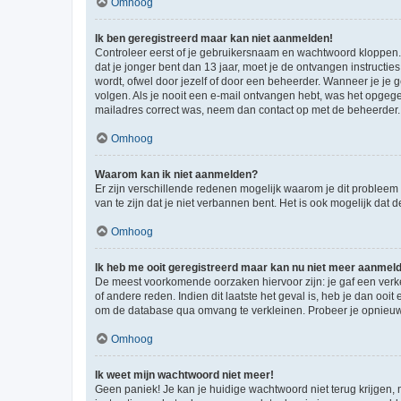
Omhoog
Ik ben geregistreerd maar kan niet aanmelden!
Controleer eerst of je gebruikersnaam en wachtwoord kloppen. I
dat je jonger bent dan 13 jaar, moet je de ontvangen instructi
wordt, ofwel door jezelf of door een beheerder. Wanneer je je 
volgen. Als je nooit een e-mail ontvangen hebt, was het opgege
mailadres correct was, neem dan contact op met de beheerder.
Omhoog
Waarom kan ik niet aanmelden?
Er zijn verschillende redenen mogelijk waarom je dit probleem
van te zijn dat je niet verbannen bent. Het is ook mogelijk dat
Omhoog
Ik heb me ooit geregistreerd maar kan nu niet meer aanmel
De meest voorkomende oorzaken hiervoor zijn: je gaf een verk
of andere reden. Indien dit laatste het geval is, heb je dan oo
om de database qua omvang te verkleinen. Probeer je opnieuw t
Omhoog
Ik weet mijn wachtwoord niet meer!
Geen paniek! Je kan je huidige wachtwoord niet terug krijgen,