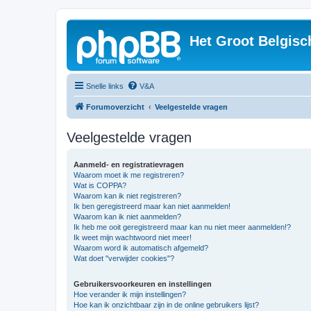
Het Groot Belgisc
Snelle links
V&A
Forumoverzicht
Veelgestelde vragen
Veelgestelde vragen
Aanmeld- en registratievragen
Waarom moet ik me registreren?
Wat is COPPA?
Waarom kan ik niet registreren?
Ik ben geregistreerd maar kan niet aanmelden!
Waarom kan ik niet aanmelden?
Ik heb me ooit geregistreerd maar kan nu niet meer aanmelden!?
Ik weet mijn wachtwoord niet meer!
Waarom word ik automatisch afgemeld?
Wat doet "verwijder cookies"?
Gebruikersvoorkeuren en instellingen
Hoe verander ik mijn instellingen?
Hoe kan ik onzichtbaar zijn in de online gebruikers lijst?