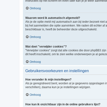
instructies op het scherm en even later kan je je weer aanmeld
Omhoog
Waarom word ik automatisch afgemeld?
Als je de optie
meld mij automatisch aan bij ieder bezoek
niet 
bij het aanmelden die optie aanvinken. We raden dit echter af a
beschikbaar is, heeft de beheerder deze uitgeschakeld.
Omhoog
Wat doet "verwijder cookies"?
"Verwijder cookies" zorgt dat alle cookies die door phpBB3 z
dit heeft inschakeld, om te zien welke onderwerpen je al gelez
Omhoog
Gebruikersvoorkeuren en instellingen
Hoe verander ik mijn instellingen?
Als je geregistreerd bent, worden al je gegevens opgeslagen i
verschillen), daarna kun je je instellingen wijzigen.
Omhoog
Hoe kan ik onzichtbaar zijn in de online gebruikers lijst?