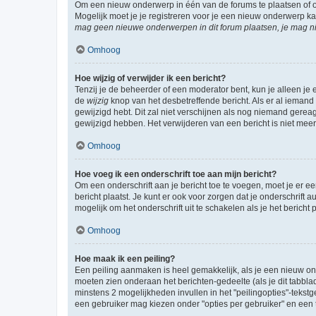
Om een nieuw onderwerp in één van de forums te plaatsen of 
Mogelijk moet je je registreren voor je een nieuw onderwerp k
mag geen nieuwe onderwerpen in dit forum plaatsen, je mag ni
Omhoog
Hoe wijzig of verwijder ik een bericht?
Tenzij je de beheerder of een moderator bent, kun je alleen je 
de
wijzig
knop van het desbetreffende bericht. Als er al iemand o
gewijzigd hebt. Dit zal niet verschijnen als nog niemand gere
gewijzigd hebben. Het verwijderen van een bericht is niet mee
Omhoog
Hoe voeg ik een onderschrift toe aan mijn bericht?
Om een onderschrift aan je bericht toe te voegen, moet je er ee
bericht plaatst. Je kunt er ook voor zorgen dat je onderschrift 
mogelijk om het onderschrift uit te schakelen als je het bericht p
Omhoog
Hoe maak ik een peiling?
Een peiling aanmaken is heel gemakkelijk, als je een nieuw ond
moeten zien onderaan het berichten-gedeelte (als je dit tabblad 
minstens 2 mogelijkheden invullen in het "peilingopties"-tekstg
een gebruiker mag kiezen onder "opties per gebruiker" en een ti