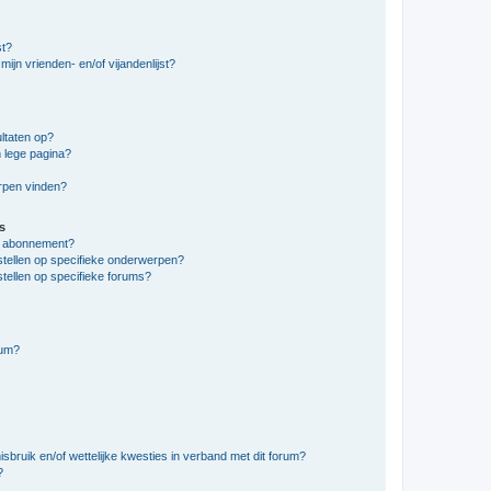
st?
ijn vrienden- en/of vijandenlijst?
ltaten op?
 lege pagina?
erpen vinden?
s
en abonnement?
stellen op specifieke onderwerpen?
tellen op specifieke forums?
rum?
bruik en/of wettelijke kwesties in verband met dit forum?
?