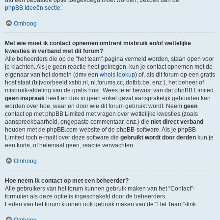
dat een bepaalde optie toegevoegd moet worden, bezoek dan de
phpBB Ideeën sectie
.
Omhoog
Met wie moet ik contact opnemen omtrent misbruik en/of wettelijke
kwesties in verband met dit forum?
Alle beheerders die op de "het team"-pagina vermeld worden, staan open voor
je klachten. Als je geen reactie hebt gekregen, kun je contact opnemen met de
eigenaar van het domein (dmv een
whois lookup
) of, als dit forum op een gratis
host staat (bijvoorbeeld xsbb.nl, nl.forums.cc, dotbb.be, enz.), het beheer of
misbruik-afdeling van de gratis host. Wees je er bewust van dat phpBB Limited
geen inspraak
heeft en dus in geen enkel geval aansprakelijk gehouden kan
worden over hoe, waar en door wie dit forum gebruikt wordt. Neem
geen
contact op met phpBB Limited met vragen over wettelijke kwesties (zoals
aanspreekbaarheid, ongepaste commentaar, enz.) die
niet direct verband
houden met de phpBB.com-website of de phpBB-software. Als je phpBB
Limited toch e-mailt over deze software die
gebruikt wordt door derden
kun je
een korte, of helemaal geen, reactie verwachten.
Omhoog
Hoe neem ik contact op met een beheerder?
Alle gebruikers van het forum kunnen gebruik maken van het “Contact”-
formulier als deze optie is ingeschakeld door de beheerders.
Leden van het forum kunnen ook gebruik maken van de “Het Team”-link.