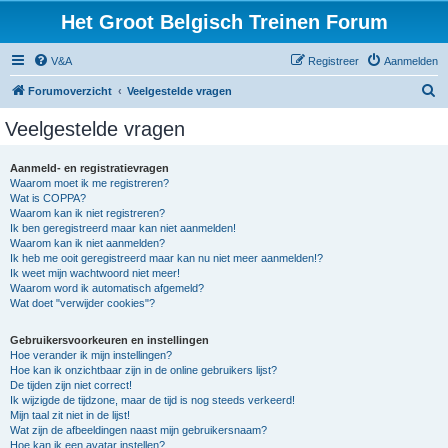
Het Groot Belgisch Treinen Forum
V&A
Registreer
Aanmelden
Z
Forumoverzicht
Veelgestelde vragen
o
Veelgestelde vragen
e
k
Aanmeld- en registratievragen
Waarom moet ik me registreren?
Wat is COPPA?
Waarom kan ik niet registreren?
Ik ben geregistreerd maar kan niet aanmelden!
Waarom kan ik niet aanmelden?
Ik heb me ooit geregistreerd maar kan nu niet meer aanmelden!?
Ik weet mijn wachtwoord niet meer!
Waarom word ik automatisch afgemeld?
Wat doet "verwijder cookies"?
Gebruikersvoorkeuren en instellingen
Hoe verander ik mijn instellingen?
Hoe kan ik onzichtbaar zijn in de online gebruikers lijst?
De tijden zijn niet correct!
Ik wijzigde de tijdzone, maar de tijd is nog steeds verkeerd!
Mijn taal zit niet in de lijst!
Wat zijn de afbeeldingen naast mijn gebruikersnaam?
Hoe kan ik een avatar instellen?