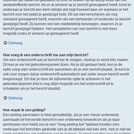
beperkte tijd nadat het geplaatst is) door te klikken op de
wijzig
knop van het
desbetreffende bericht. Als er al iemand op je bericht gereageerd heeft, komt er
onderaan je bericht een klein tekstje dat zegt hoeveel keer en wanneer je het
bericht voor het laatst je gewijzigd hebt. Dit zal niet verschijnen als nog
niemand gereageerd heeft, evenmin als een beheerder of moderator je bericht
gewijzigd heeft. Zij kunnen wel een mededeling toevoegen, waarom ze je
bericht gewijzigd hebben. Het verwijderen van een bericht is niet meer
mogelijk zodra er iemand op gereageerd heeft.
Omhoog
Hoe voeg ik een onderschrift toe aan mijn bericht?
Om een onderschrift aan je bericht toe te voegen, moet je er eerst één maken.
Dit kun je via het gebruikerspaneel doen. Als je dit gedaan hebt, kun je de
optie
voeg mijn onderschrift toe
aanvinken als je een bericht plaatst. Je kunt er
ook voor zorgen dat je onderschrift automatisch aan ieder nieuw bericht wordt
toegevoegd. Dit doe je door de bijhorende optie te activeren in het
gebruikerspaneel (het is nog altijd mogelijk om het onderschrift uit te
schakelen als je het bericht plaatst).
Omhoog
Hoe maak ik een peiling?
Een peiling aanmaken is heel gemakkelijk, als je een nieuw onderwerp
aanmaakt (of het eerste bericht in een onderwerp bewerkt en als je daar
permissies voor hebt) zou je een "voeg peiling toe" tabblad moeten zien
onderaan het berichten-gedeelte (als je dit tabblad niet kan zien, heb je niet de