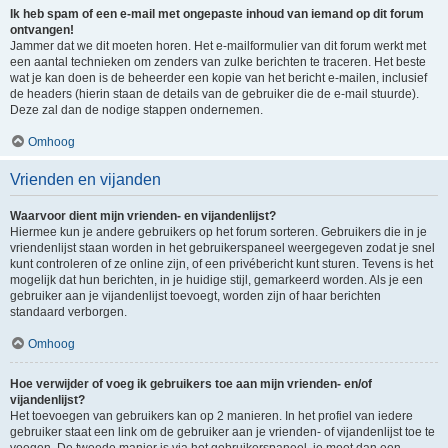
Ik heb spam of een e-mail met ongepaste inhoud van iemand op dit forum
ontvangen!
Jammer dat we dit moeten horen. Het e-mailformulier van dit forum werkt met
een aantal technieken om zenders van zulke berichten te traceren. Het beste
wat je kan doen is de beheerder een kopie van het bericht e-mailen, inclusief
de headers (hierin staan de details van de gebruiker die de e-mail stuurde).
Deze zal dan de nodige stappen ondernemen.
Omhoog
Vrienden en vijanden
Waarvoor dient mijn vrienden- en vijandenlijst?
Hiermee kun je andere gebruikers op het forum sorteren. Gebruikers die in je
vriendenlijst staan worden in het gebruikerspaneel weergegeven zodat je snel
kunt controleren of ze online zijn, of een privébericht kunt sturen. Tevens is het
mogelijk dat hun berichten, in je huidige stijl, gemarkeerd worden. Als je een
gebruiker aan je vijandenlijst toevoegt, worden zijn of haar berichten
standaard verborgen.
Omhoog
Hoe verwijder of voeg ik gebruikers toe aan mijn vrienden- en/of
vijandenlijst?
Het toevoegen van gebruikers kan op 2 manieren. In het profiel van iedere
gebruiker staat een link om de gebruiker aan je vrienden- of vijandenlijst toe te