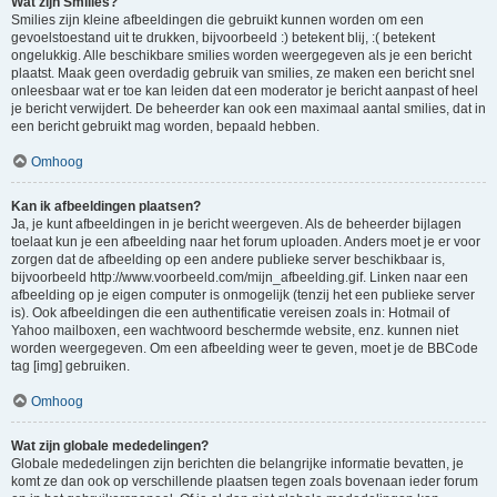
Wat zijn Smilies?
Smilies zijn kleine afbeeldingen die gebruikt kunnen worden om een
gevoelstoestand uit te drukken, bijvoorbeeld :) betekent blij, :( betekent
ongelukkig. Alle beschikbare smilies worden weergegeven als je een bericht
plaatst. Maak geen overdadig gebruik van smilies, ze maken een bericht snel
onleesbaar wat er toe kan leiden dat een moderator je bericht aanpast of heel
je bericht verwijdert. De beheerder kan ook een maximaal aantal smilies, dat in
een bericht gebruikt mag worden, bepaald hebben.
Omhoog
Kan ik afbeeldingen plaatsen?
Ja, je kunt afbeeldingen in je bericht weergeven. Als de beheerder bijlagen
toelaat kun je een afbeelding naar het forum uploaden. Anders moet je er voor
zorgen dat de afbeelding op een andere publieke server beschikbaar is,
bijvoorbeeld http://www.voorbeeld.com/mijn_afbeelding.gif. Linken naar een
afbeelding op je eigen computer is onmogelijk (tenzij het een publieke server
is). Ook afbeeldingen die een authentificatie vereisen zoals in: Hotmail of
Yahoo mailboxen, een wachtwoord beschermde website, enz. kunnen niet
worden weergegeven. Om een afbeelding weer te geven, moet je de BBCode
tag [img] gebruiken.
Omhoog
Wat zijn globale mededelingen?
Globale mededelingen zijn berichten die belangrijke informatie bevatten, je
komt ze dan ook op verschillende plaatsen tegen zoals bovenaan ieder forum