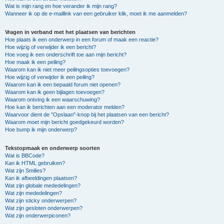
Wat is mijn rang en hoe verander ik mijn rang?
Wanneer ik op de e-maillink van een gebruiker klik, moet ik me aanmelden?
Vragen in verband met het plaatsen van berichten
Hoe plaats ik een onderwerp in een forum of maak een reactie?
Hoe wijzig of verwijder ik een bericht?
Hoe voeg ik een onderschrift toe aan mijn bericht?
Hoe maak ik een peiling?
Waarom kan ik niet meer peilingsopties toevoegen?
Hoe wijzig of verwijder ik een peiling?
Waarom kan ik een bepaald forum niet openen?
Waarom kan ik geen bijlagen toevoegen?
Waarom ontving ik een waarschuwing?
Hoe kan ik berichten aan een moderator melden?
Waarvoor dient de "Opslaan"-knop bij het plaatsen van een bericht?
Waarom moet mijn bericht goedgekeurd worden?
Hoe bump ik mijn onderwerp?
Tekstopmaak en onderwerp soorten
Wat is BBCode?
Kan ik HTML gebruiken?
Wat zijn Smilies?
Kan ik afbeeldingen plaatsen?
Wat zijn globale mededelingen?
Wat zijn mededelingen?
Wat zijn sticky onderwerpen?
Wat zijn gesloten onderwerpen?
Wat zijn onderwerpiconen?