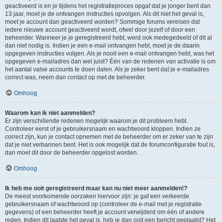
geactiveerd is en je tijdens het registratieproces opgaf dat je jonger bent dan
13 jaar, moet je de ontvangen instructies opvolgen. Als dit niet het geval is,
moet je account dan geactiveerd worden? Sommige forums vereisen dat
iedere nieuwe account geactiveerd wordt, ofwel door jezelf of door een
beheerder. Wanneer je je geregistreerd hebt, werd ook medegedeeld of dit al
dan niet nodig is. Indien je een e-mail ontvangen hebt, moet je de daarin
opgegeven instructies volgen. Als je nooit een e-mail ontvangen hebt, was het
opgegeven e-mailadres dan wel juist? Één van de redenen van activatie is om
het aantal valse accounts te doen dalen. Als je zeker bent dat je e-mailadres
correct was, neem dan contact op met de beheerder.
Omhoog
Waarom kan ik niet aanmelden?
Er zijn verschillende redenen mogelijk waarom je dit probleem hebt.
Controleer eerst of je gebruikersnaam en wachtwoord kloppen. Indien ze
correct zijn, kun je contact opnemen met de beheerder om er zeker van te zijn
dat je niet verbannen bent. Het is ook mogelijk dat de forumconfiguratie fout is,
dan moet dit door de beheerder opgelost worden.
Omhoog
Ik heb me ooit geregistreerd maar kan nu niet meer aanmelden!?
De meest voorkomende oorzaken hiervoor zijn: je gaf een verkeerde
gebruikersnaam of wachtwoord op (controleer de e-mail met je registratie
gegevens) of een beheerder heeft je account verwijderd om één of andere
reden. Indien dit laatste het geval is, heb je dan ooit een bericht geplaatst? Het