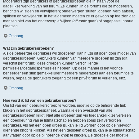
Moderators zijn gebruikers of gebruikersgroepen die in staan voor de
dagelijkse werking van het forum. Ze kunnen, in de forums die ze modereren,
berichten wijzigen en verwijderen; onderwerpen sluiten, openen, verplaatsen,
splitsen en verwijderen. In het algemeen moeten ze er gewoon op toe zien dat
mensen niet van het onderwerp afwijken (
off-topic
gaan) of ongepaste inhoud
plaatsen.
Omhoog
Wat zijn gebruikersgroepen?
Als de beheerder gebruikers wil groeperen, kan hij/zij dit doen door middel van
gebruikersgroepen. Gebruikers kunnen van meerdere groepen lid zijn (dit
verschilt per forum), deze groepen kunnen verschillende
permissies/toegangspermissies hebben. Op deze manier is het voor de
beheerder een stuk gemakkelijker meerdere moderators aan een forum toe te
wijzen, bepaalde gebruikers toegang tot een privéforum te verlenen, enz.
Omhoog
Hoe word ik lid van een gebruikersgroep?
Om lid van een gebruikersgroep te worden, moet je op de bijhorende link
klikken in het gebruikerspaneel, waarna je een overzicht van alle
gebruikersgroepen krijgt. Niet alle groepen zijn vrij toegankelijk, ze vereisen
een goedkeuring van je lidmaatschap en hebben soms zelf verborgen
gebruikers. Als het een open groep is, kan je lid worden door op de hiervoor
dienende knop te klikken. Als het een gesloten groep is, kan je je lidmaatschap
aanvragen door op de bijhorende knop te klikken. De groepsleider moet je