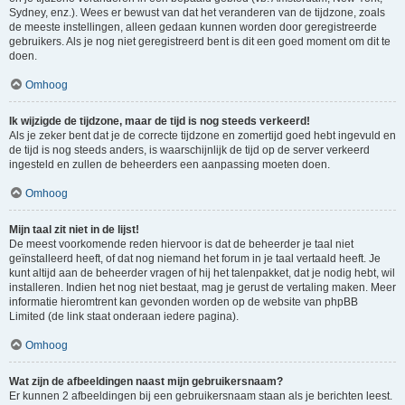
Sydney, enz.). Wees er bewust van dat het veranderen van de tijdzone, zoals
de meeste instellingen, alleen gedaan kunnen worden door geregistreerde
gebruikers. Als je nog niet geregistreerd bent is dit een goed moment om dit te
doen.
Omhoog
Ik wijzigde de tijdzone, maar de tijd is nog steeds verkeerd!
Als je zeker bent dat je de correcte tijdzone en zomertijd goed hebt ingevuld en
de tijd is nog steeds anders, is waarschijnlijk de tijd op de server verkeerd
ingesteld en zullen de beheerders een aanpassing moeten doen.
Omhoog
Mijn taal zit niet in de lijst!
De meest voorkomende reden hiervoor is dat de beheerder je taal niet
geïnstalleerd heeft, of dat nog niemand het forum in je taal vertaald heeft. Je
kunt altijd aan de beheerder vragen of hij het talenpakket, dat je nodig hebt, wil
installeren. Indien het nog niet bestaat, mag je gerust de vertaling maken. Meer
informatie hieromtrent kan gevonden worden op de website van phpBB
Limited (de link staat onderaan iedere pagina).
Omhoog
Wat zijn de afbeeldingen naast mijn gebruikersnaam?
Er kunnen 2 afbeeldingen bij een gebruikersnaam staan als je berichten leest.