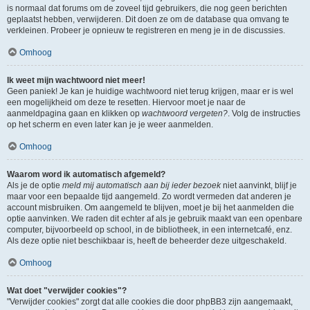
is normaal dat forums om de zoveel tijd gebruikers, die nog geen berichten
geplaatst hebben, verwijderen. Dit doen ze om de database qua omvang te
verkleinen. Probeer je opnieuw te registreren en meng je in de discussies.
Omhoog
Ik weet mijn wachtwoord niet meer!
Geen paniek! Je kan je huidige wachtwoord niet terug krijgen, maar er is wel
een mogelijkheid om deze te resetten. Hiervoor moet je naar de
aanmeldpagina gaan en klikken op
wachtwoord vergeten?
. Volg de instructies
op het scherm en even later kan je je weer aanmelden.
Omhoog
Waarom word ik automatisch afgemeld?
Als je de optie
meld mij automatisch aan bij ieder bezoek
niet aanvinkt, blijf je
maar voor een bepaalde tijd aangemeld. Zo wordt vermeden dat anderen je
account misbruiken. Om aangemeld te blijven, moet je bij het aanmelden die
optie aanvinken. We raden dit echter af als je gebruik maakt van een openbare
computer, bijvoorbeeld op school, in de bibliotheek, in een internetcafé, enz.
Als deze optie niet beschikbaar is, heeft de beheerder deze uitgeschakeld.
Omhoog
Wat doet "verwijder cookies"?
"Verwijder cookies" zorgt dat alle cookies die door phpBB3 zijn aangemaakt,