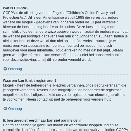
Wat is COPPA?
COPPA is de afkorting voor het Engelse "Children’s Online Privacy and
Protection Act". Dit is een Amerikaanse wet uit 1998 die vereist dat iedere
website die mogelijk gegevens van jongeren onder de 13 jaar verzamelt,
hiervoor de toestemming heeft van de ouders. Deze toestemming moet
schriftelijk of op een andere wijze gegeven worden, zodat de ouders weten dat
de website persoonlijke gegevens van hun kind, jonger dan 13, heeft. Indien je
niet zeker bent of deze wet al dan niet op jou of de website waarop je wil
registreren van toepassing is, neem dan contact op met een juridisch
raadgever voor meer informatie. Houd er rekening mee dat het phpBB-team
geen wettelijke informatie kan verschaffen en ook niet het aanspreekpunt is
voor deze wetgeving, tenzij dit hieronder vermeld wordt.
Omhoog
Waarom kan ik niet registreren?
Mogelijk heeft de beheerder je IP-adres verbannen, of de gebruikersnaam die
je opgeeft verboden. Tevens is het mogelijk dat de beheerder de registratie
mogelijkheid heeft uitgeschakeld om zo de registratie van nieuwe gebruikers
te voorkomen. Neem contact op met de beheerder voor verdere hulp.
Omhoog
Ik ben geregistreerd maar kan niet aanmelden!
Controleer eerst of je gebruikersnaam en wachtwoord kloppen. Indien ze
correct zijn, kan één of meerdere zaken hiervan de oorzaak zijn. Indien COPPA