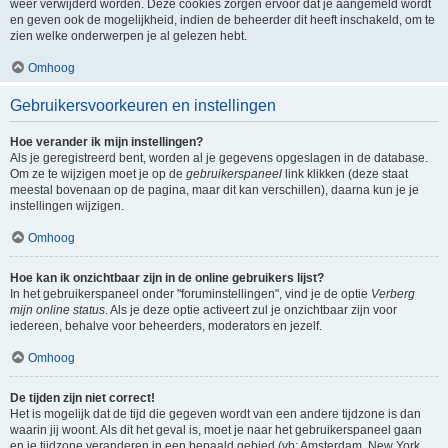
weer verwijderd worden. Deze cookies zorgen ervoor dat je aangemeld wordt
en geven ook de mogelijkheid, indien de beheerder dit heeft inschakeld, om te
zien welke onderwerpen je al gelezen hebt.
Omhoog
Gebruikersvoorkeuren en instellingen
Hoe verander ik mijn instellingen?
Als je geregistreerd bent, worden al je gegevens opgeslagen in de database.
Om ze te wijzigen moet je op de
gebruikerspaneel
link klikken (deze staat
meestal bovenaan op de pagina, maar dit kan verschillen), daarna kun je je
instellingen wijzigen.
Omhoog
Hoe kan ik onzichtbaar zijn in de online gebruikers lijst?
In het gebruikerspaneel onder "foruminstellingen", vind je de optie
Verberg
mijn online status
. Als je deze optie activeert zul je onzichtbaar zijn voor
iedereen, behalve voor beheerders, moderators en jezelf.
Omhoog
De tijden zijn niet correct!
Het is mogelijk dat de tijd die gegeven wordt van een andere tijdzone is dan
waarin jij woont. Als dit het geval is, moet je naar het gebruikerspaneel gaan
en je tijdzone veranderen in een bepaald gebied (vb: Amsterdam, New York,