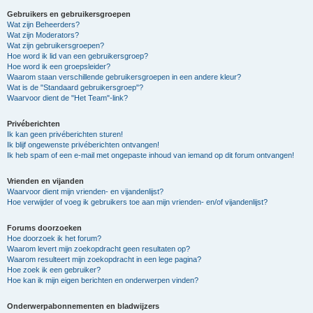
Gebruikers en gebruikersgroepen
Wat zijn Beheerders?
Wat zijn Moderators?
Wat zijn gebruikersgroepen?
Hoe word ik lid van een gebruikersgroep?
Hoe word ik een groepsleider?
Waarom staan verschillende gebruikersgroepen in een andere kleur?
Wat is de "Standaard gebruikersgroep"?
Waarvoor dient de "Het Team"-link?
Privéberichten
Ik kan geen privéberichten sturen!
Ik blijf ongewenste privéberichten ontvangen!
Ik heb spam of een e-mail met ongepaste inhoud van iemand op dit forum ontvangen!
Vrienden en vijanden
Waarvoor dient mijn vrienden- en vijandenlijst?
Hoe verwijder of voeg ik gebruikers toe aan mijn vrienden- en/of vijandenlijst?
Forums doorzoeken
Hoe doorzoek ik het forum?
Waarom levert mijn zoekopdracht geen resultaten op?
Waarom resulteert mijn zoekopdracht in een lege pagina?
Hoe zoek ik een gebruiker?
Hoe kan ik mijn eigen berichten en onderwerpen vinden?
Onderwerpabonnementen en bladwijzers