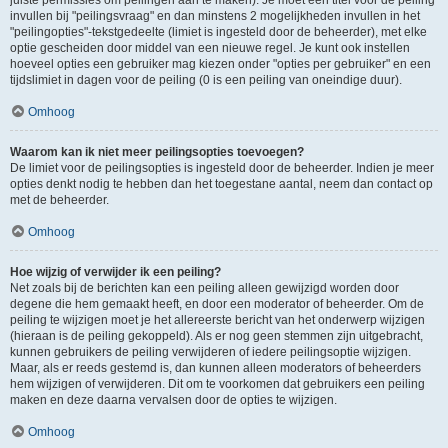
juiste permissies om peilingen aan te maken). Je moet een titel voor de peiling
invullen bij "peilingsvraag" en dan minstens 2 mogelijkheden invullen in het
"peilingopties"-tekstgedeelte (limiet is ingesteld door de beheerder), met elke
optie gescheiden door middel van een nieuwe regel. Je kunt ook instellen
hoeveel opties een gebruiker mag kiezen onder "opties per gebruiker" en een
tijdslimiet in dagen voor de peiling (0 is een peiling van oneindige duur).
Omhoog
Waarom kan ik niet meer peilingsopties toevoegen?
De limiet voor de peilingsopties is ingesteld door de beheerder. Indien je meer
opties denkt nodig te hebben dan het toegestane aantal, neem dan contact op
met de beheerder.
Omhoog
Hoe wijzig of verwijder ik een peiling?
Net zoals bij de berichten kan een peiling alleen gewijzigd worden door
degene die hem gemaakt heeft, en door een moderator of beheerder. Om de
peiling te wijzigen moet je het allereerste bericht van het onderwerp wijzigen
(hieraan is de peiling gekoppeld). Als er nog geen stemmen zijn uitgebracht,
kunnen gebruikers de peiling verwijderen of iedere peilingsoptie wijzigen.
Maar, als er reeds gestemd is, dan kunnen alleen moderators of beheerders
hem wijzigen of verwijderen. Dit om te voorkomen dat gebruikers een peiling
maken en deze daarna vervalsen door de opties te wijzigen.
Omhoog