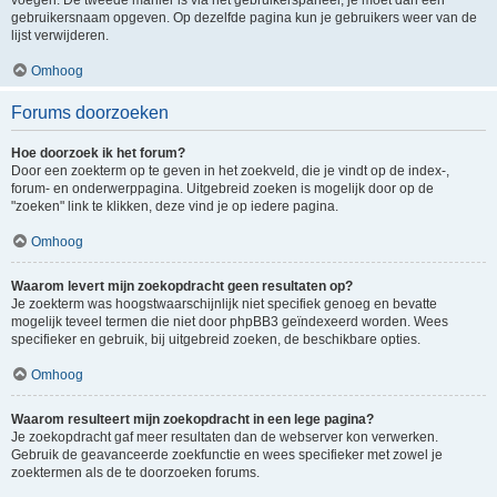
voegen. De tweede manier is via het gebruikerspaneel, je moet dan een
gebruikersnaam opgeven. Op dezelfde pagina kun je gebruikers weer van de
lijst verwijderen.
Omhoog
Forums doorzoeken
Hoe doorzoek ik het forum?
Door een zoekterm op te geven in het zoekveld, die je vindt op de index-,
forum- en onderwerppagina. Uitgebreid zoeken is mogelijk door op de
"zoeken" link te klikken, deze vind je op iedere pagina.
Omhoog
Waarom levert mijn zoekopdracht geen resultaten op?
Je zoekterm was hoogstwaarschijnlijk niet specifiek genoeg en bevatte
mogelijk teveel termen die niet door phpBB3 geïndexeerd worden. Wees
specifieker en gebruik, bij uitgebreid zoeken, de beschikbare opties.
Omhoog
Waarom resulteert mijn zoekopdracht in een lege pagina?
Je zoekopdracht gaf meer resultaten dan de webserver kon verwerken.
Gebruik de geavanceerde zoekfunctie en wees specifieker met zowel je
zoektermen als de te doorzoeken forums.