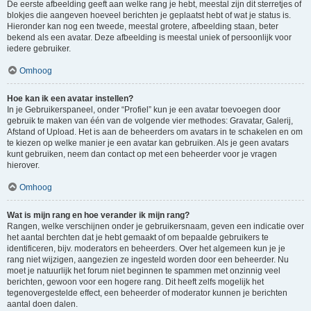
De eerste afbeelding geeft aan welke rang je hebt, meestal zijn dit sterretjes of
blokjes die aangeven hoeveel berichten je geplaatst hebt of wat je status is.
Hieronder kan nog een tweede, meestal grotere, afbeelding staan, beter
bekend als een avatar. Deze afbeelding is meestal uniek of persoonlijk voor
iedere gebruiker.
Omhoog
Hoe kan ik een avatar instellen?
In je Gebruikerspaneel, onder “Profiel” kun je een avatar toevoegen door
gebruik te maken van één van de volgende vier methodes: Gravatar, Galerij,
Afstand of Upload. Het is aan de beheerders om avatars in te schakelen en om
te kiezen op welke manier je een avatar kan gebruiken. Als je geen avatars
kunt gebruiken, neem dan contact op met een beheerder voor je vragen
hierover.
Omhoog
Wat is mijn rang en hoe verander ik mijn rang?
Rangen, welke verschijnen onder je gebruikersnaam, geven een indicatie over
het aantal berchten dat je hebt gemaakt of om bepaalde gebruikers te
identificeren, bijv. moderators en beheerders. Over het algemeen kun je je
rang niet wijzigen, aangezien ze ingesteld worden door een beheerder. Nu
moet je natuurlijk het forum niet beginnen te spammen met onzinnig veel
berichten, gewoon voor een hogere rang. Dit heeft zelfs mogelijk het
tegenovergestelde effect, een beheerder of moderator kunnen je berichten
aantal doen dalen.