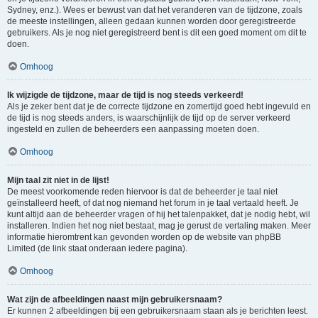
Sydney, enz.). Wees er bewust van dat het veranderen van de tijdzone, zoals
de meeste instellingen, alleen gedaan kunnen worden door geregistreerde
gebruikers. Als je nog niet geregistreerd bent is dit een goed moment om dit te
doen.
Omhoog
Ik wijzigde de tijdzone, maar de tijd is nog steeds verkeerd!
Als je zeker bent dat je de correcte tijdzone en zomertijd goed hebt ingevuld en
de tijd is nog steeds anders, is waarschijnlijk de tijd op de server verkeerd
ingesteld en zullen de beheerders een aanpassing moeten doen.
Omhoog
Mijn taal zit niet in de lijst!
De meest voorkomende reden hiervoor is dat de beheerder je taal niet
geïnstalleerd heeft, of dat nog niemand het forum in je taal vertaald heeft. Je
kunt altijd aan de beheerder vragen of hij het talenpakket, dat je nodig hebt, wil
installeren. Indien het nog niet bestaat, mag je gerust de vertaling maken. Meer
informatie hieromtrent kan gevonden worden op de website van phpBB
Limited (de link staat onderaan iedere pagina).
Omhoog
Wat zijn de afbeeldingen naast mijn gebruikersnaam?
Er kunnen 2 afbeeldingen bij een gebruikersnaam staan als je berichten leest.