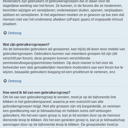
Moderators zijn gebruikers of gebruikersgroepen die in staan voor de
dagelijkse werking van het forum. Ze kunnen, in de forums die ze modereren,
berichten wijzigen en verwijderen; onderwerpen sluiten, openen, verplaatsen,
splitsen en verwijderen. In het algemeen moeten ze er gewoon op toe zien dat
mensen niet van het onderwerp afwijken (
off-topic
gaan) of ongepaste inhoud
plaatsen.
Omhoog
Wat zijn gebruikersgroepen?
Als de beheerder gebruikers wil groeperen, kan hij/zij dit doen door middel van
gebruikersgroepen. Gebruikers kunnen van meerdere groepen lid zijn (dit
verschilt per forum), deze groepen kunnen verschillende
permissies/toegangspermissies hebben. Op deze manier is het voor de
beheerder een stuk gemakkelijker meerdere moderators aan een forum toe te
wijzen, bepaalde gebruikers toegang tot een privéforum te verlenen, enz.
Omhoog
Hoe word ik lid van een gebruikersgroep?
Om lid van een gebruikersgroep te worden, moet je op de bijhorende link
klikken in het gebruikerspaneel, waarna je een overzicht van alle
gebruikersgroepen krijgt. Niet alle groepen zijn vrij toegankelijk, ze vereisen
een goedkeuring van je lidmaatschap en hebben soms zelf verborgen
gebruikers. Als het een open groep is, kan je lid worden door op de hiervoor
dienende knop te klikken. Als het een gesloten groep is, kan je je lidmaatschap
aanvragen door op de bijhorende knop te klikken. De groepsleider moet je