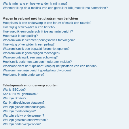
Wat is mijn rang en hoe verander ik mijn rang?
Wanneer ik op de e-maillink van een gebruiker klik, moet ik me aanmelden?
Vragen in verband met het plaatsen van berichten
Hoe plaats ik een onderwerp in een forum of maak een reactie?
Hoe wijzig of verwijder ik een bericht?
Hoe voeg ik een onderschrift toe aan mijn bericht?
Hoe maak ik een peiling?
Waarom kan ik niet meer peilingsopties toevoegen?
Hoe wijzig of verwijder ik een peiling?
Waarom kan ik een bepaald forum niet openen?
Waarom kan ik geen bijlagen toevoegen?
Waarom ontving ik een waarschuwing?
Hoe kan ik berichten aan een moderator melden?
Waarvoor dient de "Opslaan"-knop bij het plaatsen van een bericht?
Waarom moet mijn bericht goedgekeurd worden?
Hoe bump ik mijn onderwerp?
Tekstopmaak en onderwerp soorten
Wat is BBCode?
Kan ik HTML gebruiken?
Wat zijn Smilies?
Kan ik afbeeldingen plaatsen?
Wat zijn globale mededelingen?
Wat zijn mededelingen?
Wat zijn sticky onderwerpen?
Wat zijn gesloten onderwerpen?
Wat zijn onderwerpiconen?