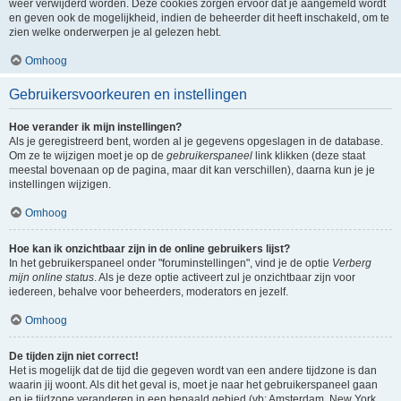
weer verwijderd worden. Deze cookies zorgen ervoor dat je aangemeld wordt
en geven ook de mogelijkheid, indien de beheerder dit heeft inschakeld, om te
zien welke onderwerpen je al gelezen hebt.
Omhoog
Gebruikersvoorkeuren en instellingen
Hoe verander ik mijn instellingen?
Als je geregistreerd bent, worden al je gegevens opgeslagen in de database.
Om ze te wijzigen moet je op de
gebruikerspaneel
link klikken (deze staat
meestal bovenaan op de pagina, maar dit kan verschillen), daarna kun je je
instellingen wijzigen.
Omhoog
Hoe kan ik onzichtbaar zijn in de online gebruikers lijst?
In het gebruikerspaneel onder "foruminstellingen", vind je de optie
Verberg
mijn online status
. Als je deze optie activeert zul je onzichtbaar zijn voor
iedereen, behalve voor beheerders, moderators en jezelf.
Omhoog
De tijden zijn niet correct!
Het is mogelijk dat de tijd die gegeven wordt van een andere tijdzone is dan
waarin jij woont. Als dit het geval is, moet je naar het gebruikerspaneel gaan
en je tijdzone veranderen in een bepaald gebied (vb: Amsterdam, New York,