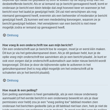
beperkte tijd nadat het geplaatst is) door te klikken op de
wijzig
knop van het
desbetreffende bericht. Als er al iemand op je bericht gereageerd heeft, komt er
onderaan je bericht een klein tekstje dat zegt hoeveel keer en wanneer je het
bericht voor het laatst je gewijzigd hebt. Dit zal niet verschijnen als nog
niemand gereageerd heeft, evenmin als een beheerder of moderator je bericht
gewijzigd heeft. Zij kunnen wel een mededeling toevoegen, waarom ze je
bericht gewijzigd hebben. Het verwijderen van een bericht is niet meer
mogelijk zodra er iemand op gereageerd heeft.
Omhoog
Hoe voeg ik een onderschrift toe aan mijn bericht?
Om een onderschrift aan je bericht toe te voegen, moet je er eerst één maken.
Dit kun je via het gebruikerspaneel doen. Als je dit gedaan hebt, kun je de
optie
voeg mijn onderschrift toe
aanvinken als je een bericht plaatst. Je kunt er
ook voor zorgen dat je onderschrift automatisch aan ieder nieuw bericht wordt
toegevoegd. Dit doe je door de bijhorende optie te activeren in het
gebruikerspaneel (het is nog altijd mogelijk om het onderschrift uit te
schakelen als je het bericht plaatst).
Omhoog
Hoe maak ik een peiling?
Een peiling aanmaken is heel gemakkelijk, als je een nieuw onderwerp
aanmaakt (of het eerste bericht in een onderwerp bewerkt en als je daar
permissies voor hebt) zou je een "voeg peiling toe" tabblad moeten zien
onderaan het berichten-gedeelte (als je dit tabblad niet kan zien, heb je niet de