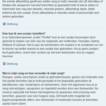
De eerste afbeelding geeft aan welke rang je hebt, meestal zijn dit sterretjes of
blokjes die aangeven hoeveel berichten je geplaatst hebt of wat je status is.
Hieronder kan nog een tweede, meestal grotere, afbeelding staan, beter
bekend als een avatar. Deze afbeelding is meestal uniek of persoonlijk voor
iedere gebruiker.
Omhoog
Hoe kan ik een avatar instellen?
In je Gebruikerspaneel, onder “Profiel” kun je een avatar toevoegen door
gebruik te maken van één van de volgende vier methodes: Gravatar, Galerij,
Afstand of Upload. Het is aan de beheerders om avatars in te schakelen en om
te kiezen op welke manier je een avatar kan gebruiken. Als je geen avatars
kunt gebruiken, neem dan contact op met een beheerder voor je vragen
hierover.
Omhoog
Wat is mijn rang en hoe verander ik mijn rang?
Rangen, welke verschijnen onder je gebruikersnaam, geven een indicatie over
het aantal berchten dat je hebt gemaakt of om bepaalde gebruikers te
identificeren, bijv. moderators en beheerders. Over het algemeen kun je je
rang niet wijzigen, aangezien ze ingesteld worden door een beheerder. Nu
moet je natuurlijk het forum niet beginnen te spammen met onzinnig veel
berichten, gewoon voor een hogere rang. Dit heeft zelfs mogelijk het
tegenovergestelde effect, een beheerder of moderator kunnen je berichten
aantal doen dalen.