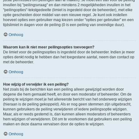
juiste permissies om peilingen aan te maken). Je moet een titel voor de peiling
invullen bij "peilingsvraag" en dan minstens 2 mogelijkheden invullen in het
"peilingopties"-tekstgedeelte (limiet is ingesteld door de beheerder), met elke
optie gescheiden door middel van een nieuwe regel. Je kunt ook instellen
hoeveel opties een gebruiker mag kiezen onder "opties per gebruiker" en een
tijdslimiet in dagen voor de peiling (0 is een peiling van oneindige duur).
Omhoog
Waarom kan ik niet meer peilingsopties toevoegen?
De limiet voor de peilingsopties is ingesteld door de beheerder. Indien je meer
opties denkt nodig te hebben dan het toegestane aantal, neem dan contact op
met de beheerder.
Omhoog
Hoe wijzig of verwijder ik een peiling?
Net zoals bij de berichten kan een peiling alleen gewijzigd worden door
degene die hem gemaakt heeft, en door een moderator of beheerder. Om de
peiling te wijzigen moet je het allereerste bericht van het onderwerp wijzigen
(hieraan is de peiling gekoppeld). Als er nog geen stemmen zijn uitgebracht,
kunnen gebruikers de peiling verwijderen of iedere peilingsoptie wijzigen.
Maar, als er reeds gestemd is, dan kunnen alleen moderators of beheerders
hem wijzigen of verwijderen. Dit om te voorkomen dat gebruikers een peiling
maken en deze daarna vervalsen door de opties te wijzigen.
Omhoog