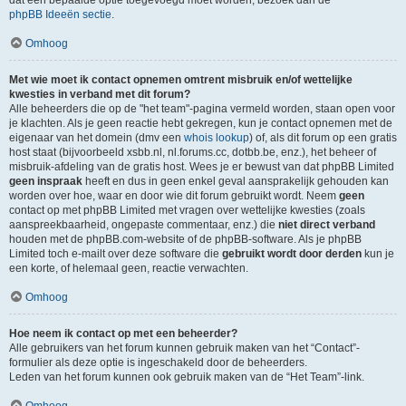
dat een bepaalde optie toegevoegd moet worden, bezoek dan de
phpBB Ideeën sectie
.
Omhoog
Met wie moet ik contact opnemen omtrent misbruik en/of wettelijke
kwesties in verband met dit forum?
Alle beheerders die op de "het team"-pagina vermeld worden, staan open voor
je klachten. Als je geen reactie hebt gekregen, kun je contact opnemen met de
eigenaar van het domein (dmv een
whois lookup
) of, als dit forum op een gratis
host staat (bijvoorbeeld xsbb.nl, nl.forums.cc, dotbb.be, enz.), het beheer of
misbruik-afdeling van de gratis host. Wees je er bewust van dat phpBB Limited
geen inspraak
heeft en dus in geen enkel geval aansprakelijk gehouden kan
worden over hoe, waar en door wie dit forum gebruikt wordt. Neem
geen
contact op met phpBB Limited met vragen over wettelijke kwesties (zoals
aanspreekbaarheid, ongepaste commentaar, enz.) die
niet direct verband
houden met de phpBB.com-website of de phpBB-software. Als je phpBB
Limited toch e-mailt over deze software die
gebruikt wordt door derden
kun je
een korte, of helemaal geen, reactie verwachten.
Omhoog
Hoe neem ik contact op met een beheerder?
Alle gebruikers van het forum kunnen gebruik maken van het “Contact”-
formulier als deze optie is ingeschakeld door de beheerders.
Leden van het forum kunnen ook gebruik maken van de “Het Team”-link.