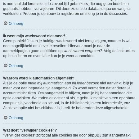
is normaal dat forums om de zoveel tijd gebruikers, die nog geen berichten
geplaatst hebben, verwijderen. Dit doen ze om de database qua omvang te
verkleinen. Probeer je opnieuw te registreren en meng je in de discussies.
Omhoog
Ik weet mijn wachtwoord niet meer!
Geen paniek! Je kan je huidige wachtwoord niet terug krijgen, maar er is wel
een mogelijkheid om deze te resetten. Hiervoor moet je naar de
aanmeldpagina gaan en klikken op
wachtwoord vergeten?
. Volg de instructies
op het scherm en even later kan je je weer aanmelden.
Omhoog
Waarom word ik automatisch afgemeld?
Als je de optie
meld mij automatisch aan bij ieder bezoek
niet aanvinkt, blijf je
maar voor een bepaalde tijd aangemeld. Zo wordt vermeden dat anderen je
account misbruiken. Om aangemeld te blijven, moet je bij het aanmelden die
optie aanvinken. We raden dit echter af als je gebruik maakt van een openbare
computer, bijvoorbeeld op school, in de bibliotheek, in een internetcafé, enz.
Als deze optie niet beschikbaar is, heeft de beheerder deze uitgeschakeld.
Omhoog
Wat doet "verwijder cookies"?
"Verwijder cookies" zorgt dat alle cookies die door phpBB3 zijn aangemaakt,