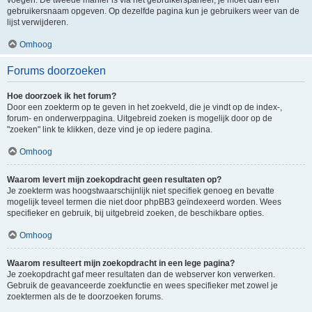
voegen. De tweede manier is via het gebruikerspaneel, je moet dan een
gebruikersnaam opgeven. Op dezelfde pagina kun je gebruikers weer van de
lijst verwijderen.
Omhoog
Forums doorzoeken
Hoe doorzoek ik het forum?
Door een zoekterm op te geven in het zoekveld, die je vindt op de index-,
forum- en onderwerppagina. Uitgebreid zoeken is mogelijk door op de
"zoeken" link te klikken, deze vind je op iedere pagina.
Omhoog
Waarom levert mijn zoekopdracht geen resultaten op?
Je zoekterm was hoogstwaarschijnlijk niet specifiek genoeg en bevatte
mogelijk teveel termen die niet door phpBB3 geïndexeerd worden. Wees
specifieker en gebruik, bij uitgebreid zoeken, de beschikbare opties.
Omhoog
Waarom resulteert mijn zoekopdracht in een lege pagina?
Je zoekopdracht gaf meer resultaten dan de webserver kon verwerken.
Gebruik de geavanceerde zoekfunctie en wees specifieker met zowel je
zoektermen als de te doorzoeken forums.