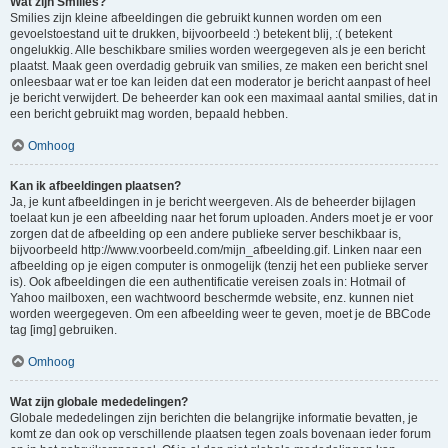
Wat zijn Smilies?
Smilies zijn kleine afbeeldingen die gebruikt kunnen worden om een
gevoelstoestand uit te drukken, bijvoorbeeld :) betekent blij, :( betekent
ongelukkig. Alle beschikbare smilies worden weergegeven als je een bericht
plaatst. Maak geen overdadig gebruik van smilies, ze maken een bericht snel
onleesbaar wat er toe kan leiden dat een moderator je bericht aanpast of heel
je bericht verwijdert. De beheerder kan ook een maximaal aantal smilies, dat in
een bericht gebruikt mag worden, bepaald hebben.
Omhoog
Kan ik afbeeldingen plaatsen?
Ja, je kunt afbeeldingen in je bericht weergeven. Als de beheerder bijlagen
toelaat kun je een afbeelding naar het forum uploaden. Anders moet je er voor
zorgen dat de afbeelding op een andere publieke server beschikbaar is,
bijvoorbeeld http://www.voorbeeld.com/mijn_afbeelding.gif. Linken naar een
afbeelding op je eigen computer is onmogelijk (tenzij het een publieke server
is). Ook afbeeldingen die een authentificatie vereisen zoals in: Hotmail of
Yahoo mailboxen, een wachtwoord beschermde website, enz. kunnen niet
worden weergegeven. Om een afbeelding weer te geven, moet je de BBCode
tag [img] gebruiken.
Omhoog
Wat zijn globale mededelingen?
Globale mededelingen zijn berichten die belangrijke informatie bevatten, je
komt ze dan ook op verschillende plaatsen tegen zoals bovenaan ieder forum