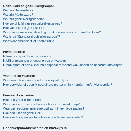
Gebruikers en gebruikersgroepen
Wat zijn Beheerders?
Wat zijn Moderators?
Wat zijn gebruikersgroepen?
Hoe word ik lid van een gebruikersgroep?
Hoe word ik een groepsleider?
Waarom staan verschillende gebruikersgroepen in een andere kleur?
Wat is de "Standaard gebruikersgroep"?
Waarvoor dient de "Het Team"-link?
Privéberichten
Ik kan geen privéberichten sturen!
Ik blijf ongewenste privéberichten ontvangen!
Ik heb spam of een e-mail met ongepaste inhoud van iemand op dit forum ontvangen!
Vrienden en vijanden
Waarvoor dient mijn vrienden- en vijandenlijst?
Hoe verwijder of voeg ik gebruikers toe aan mijn vrienden- en/of vijandenlijst?
Forums doorzoeken
Hoe doorzoek ik het forum?
Waarom levert mijn zoekopdracht geen resultaten op?
Waarom resulteert mijn zoekopdracht in een lege pagina?
Hoe zoek ik een gebruiker?
Hoe kan ik mijn eigen berichten en onderwerpen vinden?
Onderwerpabonnementen en bladwijzers