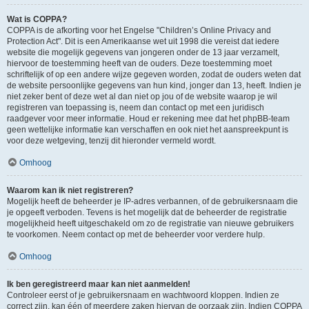
Wat is COPPA?
COPPA is de afkorting voor het Engelse "Children’s Online Privacy and
Protection Act". Dit is een Amerikaanse wet uit 1998 die vereist dat iedere
website die mogelijk gegevens van jongeren onder de 13 jaar verzamelt,
hiervoor de toestemming heeft van de ouders. Deze toestemming moet
schriftelijk of op een andere wijze gegeven worden, zodat de ouders weten dat
de website persoonlijke gegevens van hun kind, jonger dan 13, heeft. Indien je
niet zeker bent of deze wet al dan niet op jou of de website waarop je wil
registreren van toepassing is, neem dan contact op met een juridisch
raadgever voor meer informatie. Houd er rekening mee dat het phpBB-team
geen wettelijke informatie kan verschaffen en ook niet het aanspreekpunt is
voor deze wetgeving, tenzij dit hieronder vermeld wordt.
Omhoog
Waarom kan ik niet registreren?
Mogelijk heeft de beheerder je IP-adres verbannen, of de gebruikersnaam die
je opgeeft verboden. Tevens is het mogelijk dat de beheerder de registratie
mogelijkheid heeft uitgeschakeld om zo de registratie van nieuwe gebruikers
te voorkomen. Neem contact op met de beheerder voor verdere hulp.
Omhoog
Ik ben geregistreerd maar kan niet aanmelden!
Controleer eerst of je gebruikersnaam en wachtwoord kloppen. Indien ze
correct zijn, kan één of meerdere zaken hiervan de oorzaak zijn. Indien COPPA