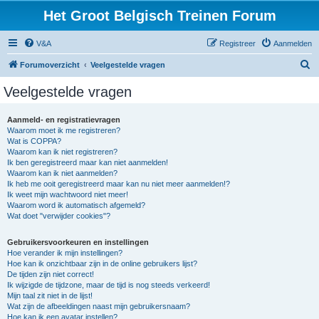
Het Groot Belgisch Treinen Forum
V&A
Registreer
Aanmelden
Z
Forumoverzicht
Veelgestelde vragen
o
Veelgestelde vragen
e
k
Aanmeld- en registratievragen
Waarom moet ik me registreren?
Wat is COPPA?
Waarom kan ik niet registreren?
Ik ben geregistreerd maar kan niet aanmelden!
Waarom kan ik niet aanmelden?
Ik heb me ooit geregistreerd maar kan nu niet meer aanmelden!?
Ik weet mijn wachtwoord niet meer!
Waarom word ik automatisch afgemeld?
Wat doet "verwijder cookies"?
Gebruikersvoorkeuren en instellingen
Hoe verander ik mijn instellingen?
Hoe kan ik onzichtbaar zijn in de online gebruikers lijst?
De tijden zijn niet correct!
Ik wijzigde de tijdzone, maar de tijd is nog steeds verkeerd!
Mijn taal zit niet in de lijst!
Wat zijn de afbeeldingen naast mijn gebruikersnaam?
Hoe kan ik een avatar instellen?