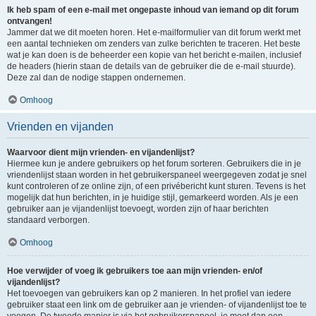
Ik heb spam of een e-mail met ongepaste inhoud van iemand op dit forum
ontvangen!
Jammer dat we dit moeten horen. Het e-mailformulier van dit forum werkt met
een aantal technieken om zenders van zulke berichten te traceren. Het beste
wat je kan doen is de beheerder een kopie van het bericht e-mailen, inclusief
de headers (hierin staan de details van de gebruiker die de e-mail stuurde).
Deze zal dan de nodige stappen ondernemen.
Omhoog
Vrienden en vijanden
Waarvoor dient mijn vrienden- en vijandenlijst?
Hiermee kun je andere gebruikers op het forum sorteren. Gebruikers die in je
vriendenlijst staan worden in het gebruikerspaneel weergegeven zodat je snel
kunt controleren of ze online zijn, of een privébericht kunt sturen. Tevens is het
mogelijk dat hun berichten, in je huidige stijl, gemarkeerd worden. Als je een
gebruiker aan je vijandenlijst toevoegt, worden zijn of haar berichten
standaard verborgen.
Omhoog
Hoe verwijder of voeg ik gebruikers toe aan mijn vrienden- en/of
vijandenlijst?
Het toevoegen van gebruikers kan op 2 manieren. In het profiel van iedere
gebruiker staat een link om de gebruiker aan je vrienden- of vijandenlijst toe te