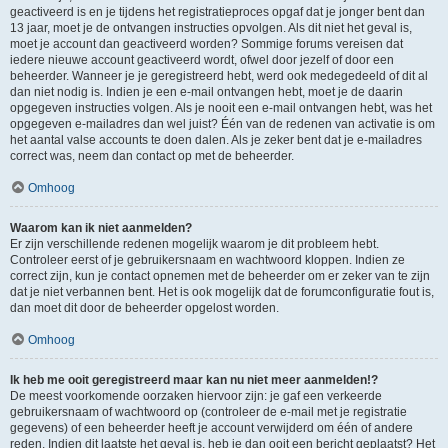
geactiveerd is en je tijdens het registratieproces opgaf dat je jonger bent dan
13 jaar, moet je de ontvangen instructies opvolgen. Als dit niet het geval is,
moet je account dan geactiveerd worden? Sommige forums vereisen dat
iedere nieuwe account geactiveerd wordt, ofwel door jezelf of door een
beheerder. Wanneer je je geregistreerd hebt, werd ook medegedeeld of dit al
dan niet nodig is. Indien je een e-mail ontvangen hebt, moet je de daarin
opgegeven instructies volgen. Als je nooit een e-mail ontvangen hebt, was het
opgegeven e-mailadres dan wel juist? Één van de redenen van activatie is om
het aantal valse accounts te doen dalen. Als je zeker bent dat je e-mailadres
correct was, neem dan contact op met de beheerder.
Omhoog
Waarom kan ik niet aanmelden?
Er zijn verschillende redenen mogelijk waarom je dit probleem hebt.
Controleer eerst of je gebruikersnaam en wachtwoord kloppen. Indien ze
correct zijn, kun je contact opnemen met de beheerder om er zeker van te zijn
dat je niet verbannen bent. Het is ook mogelijk dat de forumconfiguratie fout is,
dan moet dit door de beheerder opgelost worden.
Omhoog
Ik heb me ooit geregistreerd maar kan nu niet meer aanmelden!?
De meest voorkomende oorzaken hiervoor zijn: je gaf een verkeerde
gebruikersnaam of wachtwoord op (controleer de e-mail met je registratie
gegevens) of een beheerder heeft je account verwijderd om één of andere
reden. Indien dit laatste het geval is, heb je dan ooit een bericht geplaatst? Het