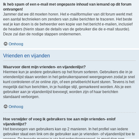
Ik heb spam of een e-mail met ongepaste inhoud van iemand op dit forum
ontvangen!
Jammer dat we dit moeten horen. Het e-mailformulier van dit forum werkt met
een aantal technieken om zenders van zulke berichten te traceren. Het beste
wat je kan doen is de beheerder een kopie van het bericht e-mailen, inclusief
de headers (hierin staan de details van de gebruiker die de e-mail stuurde).
Deze zal dan de nodige stappen ondernemen.
Omhoog
Vrienden en vijanden
Waarvoor dient mijn vrienden- en vijandenlijst?
Hiermee kun je andere gebruikers op het forum sorteren. Gebruikers die in je
vriendenlijst staan worden in het gebruikerspaneel weergegeven zodat je snel
kunt controleren of ze online zijn, of een privébericht kunt sturen. Tevens is het
mogelijk dat hun berichten, in je huidige stijl, gemarkeerd worden. Als je een
gebruiker aan je vijandenlijst toevoegt, worden zijn of haar berichten
standaard verborgen.
Omhoog
Hoe verwijder of voeg ik gebruikers toe aan mijn vrienden- en/of
vijandenlijst?
Het toevoegen van gebruikers kan op 2 manieren. In het profiel van iedere
gebruiker staat een link om de gebruiker aan je vrienden- of vijandenlijst toe te