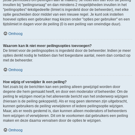
juiste permissies om peilingen aan te maken). Je moet een titel voor de peiling
invullen bij "peilingsvraag" en dan minstens 2 mogelijkheden invullen in het
"peilingopties"-tekstgedeelte (limiet is ingesteld door de beheerder), met elke
optie gescheiden door middel van een nieuwe regel. Je kunt ook instellen
hoeveel opties een gebruiker mag kiezen onder "opties per gebruiker" en een
tijdslimiet in dagen voor de peiling (0 is een peiling van oneindige duur).
Omhoog
Waarom kan ik niet meer peilingsopties toevoegen?
De limiet voor de peilingsopties is ingesteld door de beheerder. Indien je meer
opties denkt nodig te hebben dan het toegestane aantal, neem dan contact op
met de beheerder.
Omhoog
Hoe wijzig of verwijder ik een peiling?
Net zoals bij de berichten kan een peiling alleen gewijzigd worden door
degene die hem gemaakt heeft, en door een moderator of beheerder. Om de
peiling te wijzigen moet je het allereerste bericht van het onderwerp wijzigen
(hieraan is de peiling gekoppeld). Als er nog geen stemmen zijn uitgebracht,
kunnen gebruikers de peiling verwijderen of iedere peilingsoptie wijzigen.
Maar, als er reeds gestemd is, dan kunnen alleen moderators of beheerders
hem wijzigen of verwijderen. Dit om te voorkomen dat gebruikers een peiling
maken en deze daarna vervalsen door de opties te wijzigen.
Omhoog