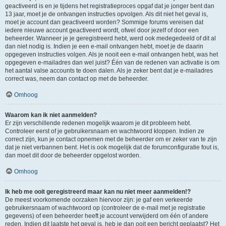
geactiveerd is en je tijdens het registratieproces opgaf dat je jonger bent dan
13 jaar, moet je de ontvangen instructies opvolgen. Als dit niet het geval is,
moet je account dan geactiveerd worden? Sommige forums vereisen dat
iedere nieuwe account geactiveerd wordt, ofwel door jezelf of door een
beheerder. Wanneer je je geregistreerd hebt, werd ook medegedeeld of dit al
dan niet nodig is. Indien je een e-mail ontvangen hebt, moet je de daarin
opgegeven instructies volgen. Als je nooit een e-mail ontvangen hebt, was het
opgegeven e-mailadres dan wel juist? Één van de redenen van activatie is om
het aantal valse accounts te doen dalen. Als je zeker bent dat je e-mailadres
correct was, neem dan contact op met de beheerder.
Omhoog
Waarom kan ik niet aanmelden?
Er zijn verschillende redenen mogelijk waarom je dit probleem hebt.
Controleer eerst of je gebruikersnaam en wachtwoord kloppen. Indien ze
correct zijn, kun je contact opnemen met de beheerder om er zeker van te zijn
dat je niet verbannen bent. Het is ook mogelijk dat de forumconfiguratie fout is,
dan moet dit door de beheerder opgelost worden.
Omhoog
Ik heb me ooit geregistreerd maar kan nu niet meer aanmelden!?
De meest voorkomende oorzaken hiervoor zijn: je gaf een verkeerde
gebruikersnaam of wachtwoord op (controleer de e-mail met je registratie
gegevens) of een beheerder heeft je account verwijderd om één of andere
reden. Indien dit laatste het geval is, heb je dan ooit een bericht geplaatst? Het