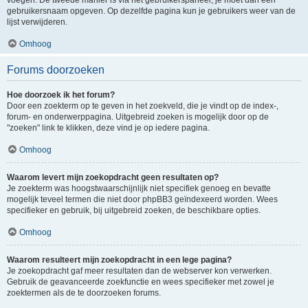
voegen. De tweede manier is via het gebruikerspaneel, je moet dan een
gebruikersnaam opgeven. Op dezelfde pagina kun je gebruikers weer van de
lijst verwijderen.
Omhoog
Forums doorzoeken
Hoe doorzoek ik het forum?
Door een zoekterm op te geven in het zoekveld, die je vindt op de index-,
forum- en onderwerppagina. Uitgebreid zoeken is mogelijk door op de
"zoeken" link te klikken, deze vind je op iedere pagina.
Omhoog
Waarom levert mijn zoekopdracht geen resultaten op?
Je zoekterm was hoogstwaarschijnlijk niet specifiek genoeg en bevatte
mogelijk teveel termen die niet door phpBB3 geïndexeerd worden. Wees
specifieker en gebruik, bij uitgebreid zoeken, de beschikbare opties.
Omhoog
Waarom resulteert mijn zoekopdracht in een lege pagina?
Je zoekopdracht gaf meer resultaten dan de webserver kon verwerken.
Gebruik de geavanceerde zoekfunctie en wees specifieker met zowel je
zoektermen als de te doorzoeken forums.