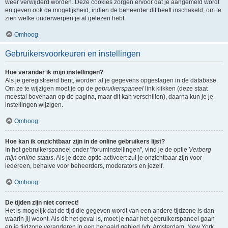
weer verwijderd worden. Deze cookies zorgen ervoor dat je aangemeld wordt
en geven ook de mogelijkheid, indien de beheerder dit heeft inschakeld, om te
zien welke onderwerpen je al gelezen hebt.
Omhoog
Gebruikersvoorkeuren en instellingen
Hoe verander ik mijn instellingen?
Als je geregistreerd bent, worden al je gegevens opgeslagen in de database.
Om ze te wijzigen moet je op de
gebruikerspaneel
link klikken (deze staat
meestal bovenaan op de pagina, maar dit kan verschillen), daarna kun je je
instellingen wijzigen.
Omhoog
Hoe kan ik onzichtbaar zijn in de online gebruikers lijst?
In het gebruikerspaneel onder "foruminstellingen", vind je de optie
Verberg
mijn online status
. Als je deze optie activeert zul je onzichtbaar zijn voor
iedereen, behalve voor beheerders, moderators en jezelf.
Omhoog
De tijden zijn niet correct!
Het is mogelijk dat de tijd die gegeven wordt van een andere tijdzone is dan
waarin jij woont. Als dit het geval is, moet je naar het gebruikerspaneel gaan
en je tijdzone veranderen in een bepaald gebied (vb: Amsterdam, New York,