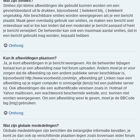
Wat zijn Smilies?
Smilies zijn kleine afbeeldingen die gebruikt kunnen worden om een
gevoelstoestand uit te drukken, bijvoorbeeld :) betekent blij, :( betekent
ongelukkig. Alle beschikbare smilies worden weergegeven als je een bericht
plaatst. Maak geen overdadig gebruik van smilies, ze maken een bericht snel
onleesbaar wat er toe kan leiden dat een moderator je bericht aanpast of heel
je bericht verwijdert. De beheerder kan ook een maximaal aantal smilies, dat in
een bericht gebruikt mag worden, bepaald hebben.
Omhoog
Kan ik afbeeldingen plaatsen?
Ja, je kunt afbeeldingen in je bericht weergeven. Als de beheerder bijlagen
toelaat kun je een afbeelding naar het forum uploaden. Anders moet je er voor
zorgen dat de afbeelding op een andere publieke server beschikbaar is,
bijvoorbeeld http://www.voorbeeld.com/mijn_afbeelding.gif. Linken naar een
afbeelding op je eigen computer is onmogelijk (tenzij het een publieke server
is). Ook afbeeldingen die een authentificatie vereisen zoals in: Hotmail of
Yahoo mailboxen, een wachtwoord beschermde website, enz. kunnen niet
worden weergegeven. Om een afbeelding weer te geven, moet je de BBCode
tag [img] gebruiken.
Omhoog
Wat zijn globale mededelingen?
Globale mededelingen zijn berichten die belangrijke informatie bevatten, je
komt ze dan ook op verschillende plaatsen tegen zoals bovenaan ieder forum