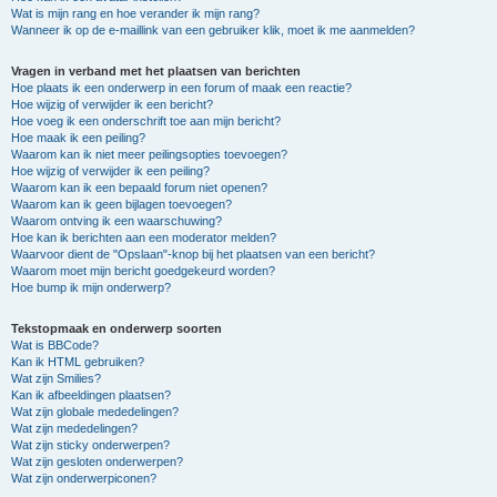
Wat is mijn rang en hoe verander ik mijn rang?
Wanneer ik op de e-maillink van een gebruiker klik, moet ik me aanmelden?
Vragen in verband met het plaatsen van berichten
Hoe plaats ik een onderwerp in een forum of maak een reactie?
Hoe wijzig of verwijder ik een bericht?
Hoe voeg ik een onderschrift toe aan mijn bericht?
Hoe maak ik een peiling?
Waarom kan ik niet meer peilingsopties toevoegen?
Hoe wijzig of verwijder ik een peiling?
Waarom kan ik een bepaald forum niet openen?
Waarom kan ik geen bijlagen toevoegen?
Waarom ontving ik een waarschuwing?
Hoe kan ik berichten aan een moderator melden?
Waarvoor dient de "Opslaan"-knop bij het plaatsen van een bericht?
Waarom moet mijn bericht goedgekeurd worden?
Hoe bump ik mijn onderwerp?
Tekstopmaak en onderwerp soorten
Wat is BBCode?
Kan ik HTML gebruiken?
Wat zijn Smilies?
Kan ik afbeeldingen plaatsen?
Wat zijn globale mededelingen?
Wat zijn mededelingen?
Wat zijn sticky onderwerpen?
Wat zijn gesloten onderwerpen?
Wat zijn onderwerpiconen?