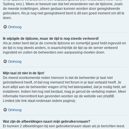
Sydney, enz.). Wees er bewust van dat het veranderen van de tijdzone, zoals
de meeste instellingen, alleen gedaan kunnen worden door geregistreerde
gebruikers. Als je nog niet geregistreerd bent is dit een goed moment om dit te
doen.
Omhoog
Ik wijzigde de tijdzone, maar de tijd is nog steeds verkeerd!
Als je zeker bent dat je de correcte tijdzone en zomertijd goed hebt ingevuld en
de tijd is nog steeds anders, is waarschijnlijk de tijd op de server verkeerd
ingesteld en zullen de beheerders een aanpassing moeten doen.
Omhoog
Mijn taal zit niet in de lijst!
De meest voorkomende reden hiervoor is dat de beheerder je taal niet
geïnstalleerd heeft, of dat nog niemand het forum in je taal vertaald heeft. Je
kunt altijd aan de beheerder vragen of hij het talenpakket, dat je nodig hebt, wil
installeren. Indien het nog niet bestaat, mag je gerust de vertaling maken. Meer
informatie hieromtrent kan gevonden worden op de website van phpBB
Limited (de link staat onderaan iedere pagina).
Omhoog
Wat zijn de afbeeldingen naast mijn gebruikersnaam?
Er kunnen 2 afbeeldingen bij een gebruikersnaam staan als je berichten leest.