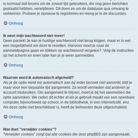
is normaal dat forums om de zoveel tijd gebruikers, die nog geen berichten
geplaatst hebben, verwijderen. Dit doen ze om de database qua omvang te
verkleinen. Probeer je opnieuw te registreren en meng je in de discussies.
Omhoog
Ik weet mijn wachtwoord niet meer!
Geen paniek! Je kan je huidige wachtwoord niet terug krijgen, maar er is wel
een mogelijkheid om deze te resetten. Hiervoor moet je naar de
aanmeldpagina gaan en klikken op
wachtwoord vergeten?
. Volg de instructies
op het scherm en even later kan je je weer aanmelden.
Omhoog
Waarom word ik automatisch afgemeld?
Als je de optie
meld mij automatisch aan bij ieder bezoek
niet aanvinkt, blijf je
maar voor een bepaalde tijd aangemeld. Zo wordt vermeden dat anderen je
account misbruiken. Om aangemeld te blijven, moet je bij het aanmelden die
optie aanvinken. We raden dit echter af als je gebruik maakt van een openbare
computer, bijvoorbeeld op school, in de bibliotheek, in een internetcafé, enz.
Als deze optie niet beschikbaar is, heeft de beheerder deze uitgeschakeld.
Omhoog
Wat doet "verwijder cookies"?
"Verwijder cookies" zorgt dat alle cookies die door phpBB3 zijn aangemaakt,