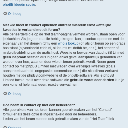
dat een bepaalde optie toegevoegd moet worden, bezoek dan de
phpBB Ideeën sectie
.
Omhoog
Met wie moet ik contact opnemen omtrent misbruik en/of wettelijke
kwesties in verband met dit forum?
Alle beheerders die op de "het team"-pagina vermeld worden, staan open voor
je klachten. Als je geen reactie hebt gekregen, kun je contact opnemen met de
eigenaar van het domein (dmv een
whois lookup
) of, als dit forum op een gratis
host staat (bijvoorbeeld xsbb.nl, nl.forums.cc, dotbb.be, enz.), het beheer of
misbruik-afdeling van de gratis host. Wees je er bewust van dat phpBB Limited
geen inspraak
heeft en dus in geen enkel geval aansprakelijk gehouden kan
worden over hoe, waar en door wie dit forum gebruikt wordt. Neem
geen
contact op met phpBB Limited met vragen over wettelijke kwesties (zoals
aanspreekbaarheid, ongepaste commentaar, enz.) die
niet direct verband
houden met de phpBB.com-website of de phpBB-software. Als je phpBB
Limited toch e-mailt over deze software die
gebruikt wordt door derden
kun je
een korte, of helemaal geen, reactie verwachten.
Omhoog
Hoe neem ik contact op met een beheerder?
Alle gebruikers van het forum kunnen gebruik maken van het “Contact”-
formulier als deze optie is ingeschakeld door de beheerders.
Leden van het forum kunnen ook gebruik maken van de “Het Team”-link.