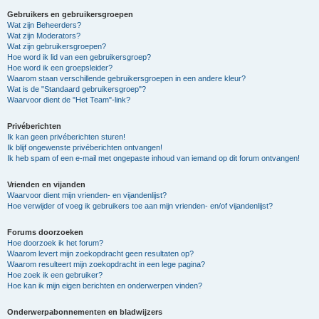
Gebruikers en gebruikersgroepen
Wat zijn Beheerders?
Wat zijn Moderators?
Wat zijn gebruikersgroepen?
Hoe word ik lid van een gebruikersgroep?
Hoe word ik een groepsleider?
Waarom staan verschillende gebruikersgroepen in een andere kleur?
Wat is de "Standaard gebruikersgroep"?
Waarvoor dient de "Het Team"-link?
Privéberichten
Ik kan geen privéberichten sturen!
Ik blijf ongewenste privéberichten ontvangen!
Ik heb spam of een e-mail met ongepaste inhoud van iemand op dit forum ontvangen!
Vrienden en vijanden
Waarvoor dient mijn vrienden- en vijandenlijst?
Hoe verwijder of voeg ik gebruikers toe aan mijn vrienden- en/of vijandenlijst?
Forums doorzoeken
Hoe doorzoek ik het forum?
Waarom levert mijn zoekopdracht geen resultaten op?
Waarom resulteert mijn zoekopdracht in een lege pagina?
Hoe zoek ik een gebruiker?
Hoe kan ik mijn eigen berichten en onderwerpen vinden?
Onderwerpabonnementen en bladwijzers