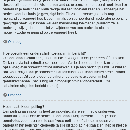
beperkte tijd nadat het geplaatst is) door te klikken op de
wijzig
knop van het
desbetreffende bericht. Als er al iemand op je bericht gereageerd heeft, komt er
onderaan je bericht een klein tekstje dat zegt hoeveel keer en wanneer je het
bericht voor het laatst je gewijzigd hebt. Dit zal niet verschijnen als nog
niemand gereageerd heeft, evenmin als een beheerder of moderator je bericht
gewijzigd heeft. Zij kunnen wel een mededeling toevoegen, waarom ze je
bericht gewijzigd hebben. Het verwijderen van een bericht is niet meer
mogelijk zodra er iemand op gereageerd heeft.
Omhoog
Hoe voeg ik een onderschrift toe aan mijn bericht?
Om een onderschrift aan je bericht toe te voegen, moet je er eerst één maken.
Dit kun je via het gebruikerspaneel doen. Als je dit gedaan hebt, kun je de
optie
voeg mijn onderschrift toe
aanvinken als je een bericht plaatst. Je kunt er
ook voor zorgen dat je onderschrift automatisch aan ieder nieuw bericht wordt
toegevoegd. Dit doe je door de bijhorende optie te activeren in het
gebruikerspaneel (het is nog altijd mogelijk om het onderschrift uit te
schakelen als je het bericht plaatst).
Omhoog
Hoe maak ik een peiling?
Een peiling aanmaken is heel gemakkelijk, als je een nieuw onderwerp
aanmaakt (of het eerste bericht in een onderwerp bewerkt en als je daar
permissies voor hebt) zou je een "voeg peiling toe" tabblad moeten zien
onderaan het berichten-gedeelte (als je dit tabblad niet kan zien, heb je niet de