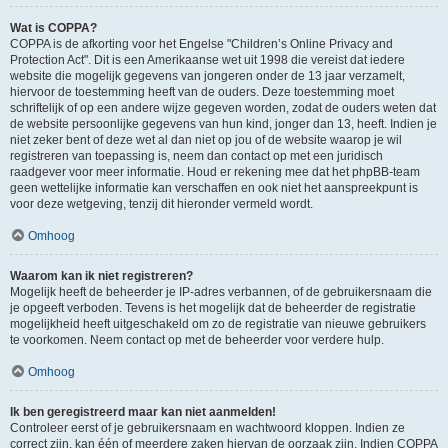
Wat is COPPA?
COPPA is de afkorting voor het Engelse "Children’s Online Privacy and
Protection Act". Dit is een Amerikaanse wet uit 1998 die vereist dat iedere
website die mogelijk gegevens van jongeren onder de 13 jaar verzamelt,
hiervoor de toestemming heeft van de ouders. Deze toestemming moet
schriftelijk of op een andere wijze gegeven worden, zodat de ouders weten dat
de website persoonlijke gegevens van hun kind, jonger dan 13, heeft. Indien je
niet zeker bent of deze wet al dan niet op jou of de website waarop je wil
registreren van toepassing is, neem dan contact op met een juridisch
raadgever voor meer informatie. Houd er rekening mee dat het phpBB-team
geen wettelijke informatie kan verschaffen en ook niet het aanspreekpunt is
voor deze wetgeving, tenzij dit hieronder vermeld wordt.
Omhoog
Waarom kan ik niet registreren?
Mogelijk heeft de beheerder je IP-adres verbannen, of de gebruikersnaam die
je opgeeft verboden. Tevens is het mogelijk dat de beheerder de registratie
mogelijkheid heeft uitgeschakeld om zo de registratie van nieuwe gebruikers
te voorkomen. Neem contact op met de beheerder voor verdere hulp.
Omhoog
Ik ben geregistreerd maar kan niet aanmelden!
Controleer eerst of je gebruikersnaam en wachtwoord kloppen. Indien ze
correct zijn, kan één of meerdere zaken hiervan de oorzaak zijn. Indien COPPA