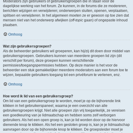
Moderators zijn gebruikers of gebruikersgroepen die in staan voor de
dagelijkse werking van het forum. Ze kunnen, in de forums die ze modereren,
berichten wijzigen en verwijderen; onderwerpen sluiten, openen, verplaatsen,
splitsen en verwijderen. In het algemeen moeten ze er gewoon op toe zien dat
mensen niet van het onderwerp afwijken (
off-topic
gaan) of ongepaste inhoud
plaatsen.
Omhoog
Wat zijn gebruikersgroepen?
Als de beheerder gebruikers wil groeperen, kan hij/zij dit doen door middel van
gebruikersgroepen. Gebruikers kunnen van meerdere groepen lid zijn (dit
verschilt per forum), deze groepen kunnen verschillende
permissies/toegangspermissies hebben. Op deze manier is het voor de
beheerder een stuk gemakkelijker meerdere moderators aan een forum toe te
wijzen, bepaalde gebruikers toegang tot een privéforum te verlenen, enz.
Omhoog
Hoe word ik lid van een gebruikersgroep?
Om lid van een gebruikersgroep te worden, moet je op de bijhorende link
klikken in het gebruikerspaneel, waarna je een overzicht van alle
gebruikersgroepen krijgt. Niet alle groepen zijn vrij toegankelijk, ze vereisen
een goedkeuring van je lidmaatschap en hebben soms zelf verborgen
gebruikers. Als het een open groep is, kan je lid worden door op de hiervoor
dienende knop te klikken. Als het een gesloten groep is, kan je je lidmaatschap
aanvragen door op de bijhorende knop te klikken. De groepsleider moet je