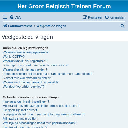
Het Groot Belgisch Treinen Forum
V&A
Registreer
Aanmelden
Z
Forumoverzicht
Veelgestelde vragen
o
Veelgestelde vragen
e
k
Aanmeld- en registratievragen
Waarom moet ik me registreren?
Wat is COPPA?
Waarom kan ik niet registreren?
Ik ben geregistreerd maar kan niet aanmelden!
Waarom kan ik niet aanmelden?
Ik heb me ooit geregistreerd maar kan nu niet meer aanmelden!?
Ik weet mijn wachtwoord niet meer!
Waarom word ik automatisch afgemeld?
Wat doet "verwijder cookies"?
Gebruikersvoorkeuren en instellingen
Hoe verander ik mijn instellingen?
Hoe kan ik onzichtbaar zijn in de online gebruikers lijst?
De tijden zijn niet correct!
Ik wijzigde de tijdzone, maar de tijd is nog steeds verkeerd!
Mijn taal zit niet in de lijst!
Wat zijn de afbeeldingen naast mijn gebruikersnaam?
Hoe kan ik een avatar instellen?