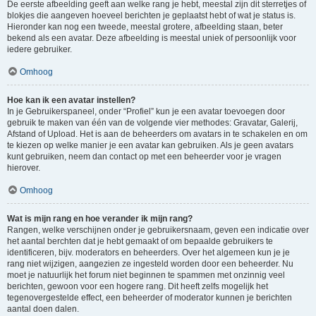
De eerste afbeelding geeft aan welke rang je hebt, meestal zijn dit sterretjes of
blokjes die aangeven hoeveel berichten je geplaatst hebt of wat je status is.
Hieronder kan nog een tweede, meestal grotere, afbeelding staan, beter
bekend als een avatar. Deze afbeelding is meestal uniek of persoonlijk voor
iedere gebruiker.
Omhoog
Hoe kan ik een avatar instellen?
In je Gebruikerspaneel, onder “Profiel” kun je een avatar toevoegen door
gebruik te maken van één van de volgende vier methodes: Gravatar, Galerij,
Afstand of Upload. Het is aan de beheerders om avatars in te schakelen en om
te kiezen op welke manier je een avatar kan gebruiken. Als je geen avatars
kunt gebruiken, neem dan contact op met een beheerder voor je vragen
hierover.
Omhoog
Wat is mijn rang en hoe verander ik mijn rang?
Rangen, welke verschijnen onder je gebruikersnaam, geven een indicatie over
het aantal berchten dat je hebt gemaakt of om bepaalde gebruikers te
identificeren, bijv. moderators en beheerders. Over het algemeen kun je je
rang niet wijzigen, aangezien ze ingesteld worden door een beheerder. Nu
moet je natuurlijk het forum niet beginnen te spammen met onzinnig veel
berichten, gewoon voor een hogere rang. Dit heeft zelfs mogelijk het
tegenovergestelde effect, een beheerder of moderator kunnen je berichten
aantal doen dalen.