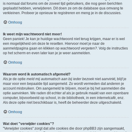
is normaal dat forums om de zoveel tijd gebruikers, die nog geen berichten
geplaatst hebben, verwijderen. Dit doen ze om de database qua omvang te
verkleinen. Probeer je opnieuw te registreren en meng je in de discussies.
Omhoog
Ik weet mijn wachtwoord niet meer!
Geen paniek! Je kan je huidige wachtwoord niet terug krijgen, maar er is wel
een mogelijkheid om deze te resetten. Hiervoor moet je naar de
aanmeldpagina gaan en klikken op
wachtwoord vergeten?
. Volg de instructies
op het scherm en even later kan je je weer aanmelden.
Omhoog
Waarom word ik automatisch afgemeld?
Als je de optie
meld mij automatisch aan bij ieder bezoek
niet aanvinkt, blijf je
maar voor een bepaalde tijd aangemeld. Zo wordt vermeden dat anderen je
account misbruiken. Om aangemeld te blijven, moet je bij het aanmelden die
optie aanvinken. We raden dit echter af als je gebruik maakt van een openbare
computer, bijvoorbeeld op school, in de bibliotheek, in een internetcafé, enz.
Als deze optie niet beschikbaar is, heeft de beheerder deze uitgeschakeld.
Omhoog
Wat doet "verwijder cookies"?
"Verwijder cookies" zorgt dat alle cookies die door phpBB3 zijn aangemaakt,