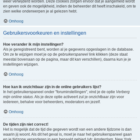
weer verwijderd worden. Deze cookies zorgen ervoor dat je aangemeld wordt
en geven ook de mogelijkheid, indien de beheerder dit heeft inschakeld, om te
zien welke onderwerpen je al gelezen hebt.
Omhoog
Gebruikersvoorkeuren en instellingen
Hoe verander ik mijn instellingen?
Als je geregistreerd bent, worden al je gegevens opgeslagen in de database.
Om ze te wijzigen moet je op de
gebruikerspaneel
link klikken (deze staat
meestal bovenaan op de pagina, maar dit kan verschillen), daarna kun je je
instellingen wijzigen.
Omhoog
Hoe kan ik onzichtbaar zijn in de online gebruikers lijst?
In het gebruikerspaneel onder "foruminstellingen", vind je de optie
Verberg
mijn online status
. Als je deze optie activeert zul je onzichtbaar zijn voor
iedereen, behalve voor beheerders, moderators en jezelf.
Omhoog
De tijden zijn niet correct!
Het is mogelijk dat de tijd die gegeven wordt van een andere tijdzone is dan
waarin jij woont. Als dit het geval is, moet je naar het gebruikerspaneel gaan
en je tijdzone veranderen in een bepaald gebied (vb: Amsterdam, New York,