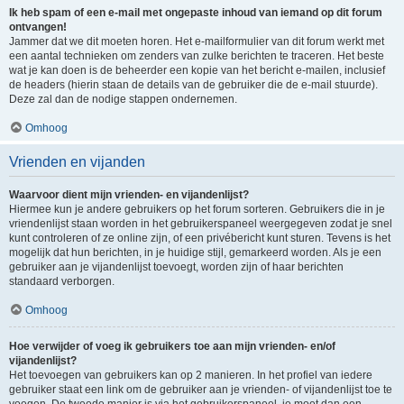
Ik heb spam of een e-mail met ongepaste inhoud van iemand op dit forum
ontvangen!
Jammer dat we dit moeten horen. Het e-mailformulier van dit forum werkt met
een aantal technieken om zenders van zulke berichten te traceren. Het beste
wat je kan doen is de beheerder een kopie van het bericht e-mailen, inclusief
de headers (hierin staan de details van de gebruiker die de e-mail stuurde).
Deze zal dan de nodige stappen ondernemen.
Omhoog
Vrienden en vijanden
Waarvoor dient mijn vrienden- en vijandenlijst?
Hiermee kun je andere gebruikers op het forum sorteren. Gebruikers die in je
vriendenlijst staan worden in het gebruikerspaneel weergegeven zodat je snel
kunt controleren of ze online zijn, of een privébericht kunt sturen. Tevens is het
mogelijk dat hun berichten, in je huidige stijl, gemarkeerd worden. Als je een
gebruiker aan je vijandenlijst toevoegt, worden zijn of haar berichten
standaard verborgen.
Omhoog
Hoe verwijder of voeg ik gebruikers toe aan mijn vrienden- en/of
vijandenlijst?
Het toevoegen van gebruikers kan op 2 manieren. In het profiel van iedere
gebruiker staat een link om de gebruiker aan je vrienden- of vijandenlijst toe te