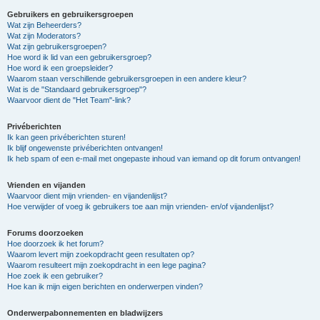
Gebruikers en gebruikersgroepen
Wat zijn Beheerders?
Wat zijn Moderators?
Wat zijn gebruikersgroepen?
Hoe word ik lid van een gebruikersgroep?
Hoe word ik een groepsleider?
Waarom staan verschillende gebruikersgroepen in een andere kleur?
Wat is de "Standaard gebruikersgroep"?
Waarvoor dient de "Het Team"-link?
Privéberichten
Ik kan geen privéberichten sturen!
Ik blijf ongewenste privéberichten ontvangen!
Ik heb spam of een e-mail met ongepaste inhoud van iemand op dit forum ontvangen!
Vrienden en vijanden
Waarvoor dient mijn vrienden- en vijandenlijst?
Hoe verwijder of voeg ik gebruikers toe aan mijn vrienden- en/of vijandenlijst?
Forums doorzoeken
Hoe doorzoek ik het forum?
Waarom levert mijn zoekopdracht geen resultaten op?
Waarom resulteert mijn zoekopdracht in een lege pagina?
Hoe zoek ik een gebruiker?
Hoe kan ik mijn eigen berichten en onderwerpen vinden?
Onderwerpabonnementen en bladwijzers