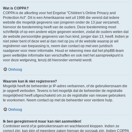
Wat is COPPA?
COPPA is de afkorting voor het Engelse "Children’s Online Privacy and
Protection Act". Dit is een Amerikaanse wet uit 1998 die vereist dat iedere
website die mogelijk gegevens van jongeren onder de 13 jaar verzamelt,
hiervoor de toestemming heeft van de ouders. Deze toestemming moet
schriftelijk of op een andere wijze gegeven worden, zodat de ouders weten dat
de website persoonlijke gegevens van hun kind, jonger dan 13, heeft. Indien je
niet zeker bent of deze wet al dan niet op jou of de website waarop je wil
registreren van toepassing is, neem dan contact op met een juridisch
raadgever voor meer informatie. Houd er rekening mee dat het phpBB-team
geen wettelijke informatie kan verschaffen en ook niet het aanspreekpunt is
voor deze wetgeving, tenzij dit hieronder vermeld wordt.
Omhoog
Waarom kan ik niet registreren?
Mogelijk heeft de beheerder je IP-adres verbannen, of de gebruikersnaam die
je opgeeft verboden. Tevens is het mogelijk dat de beheerder de registratie
mogelijkheid heeft uitgeschakeld om zo de registratie van nieuwe gebruikers
te voorkomen. Neem contact op met de beheerder voor verdere hulp.
Omhoog
Ik ben geregistreerd maar kan niet aanmelden!
Controleer eerst of je gebruikersnaam en wachtwoord kloppen. Indien ze
correct zijn, kan één of meerdere zaken hiervan de oorzaak zijn. Indien COPPA