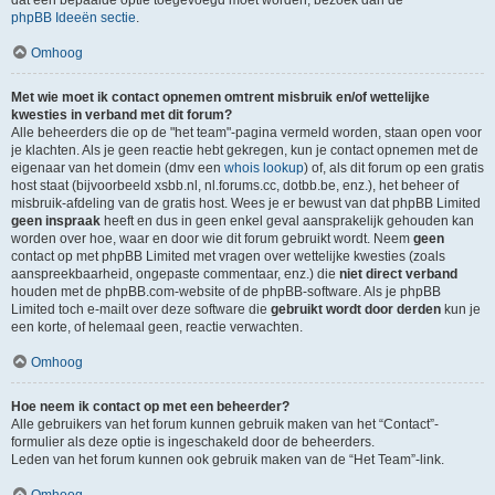
dat een bepaalde optie toegevoegd moet worden, bezoek dan de
phpBB Ideeën sectie
.
Omhoog
Met wie moet ik contact opnemen omtrent misbruik en/of wettelijke
kwesties in verband met dit forum?
Alle beheerders die op de "het team"-pagina vermeld worden, staan open voor
je klachten. Als je geen reactie hebt gekregen, kun je contact opnemen met de
eigenaar van het domein (dmv een
whois lookup
) of, als dit forum op een gratis
host staat (bijvoorbeeld xsbb.nl, nl.forums.cc, dotbb.be, enz.), het beheer of
misbruik-afdeling van de gratis host. Wees je er bewust van dat phpBB Limited
geen inspraak
heeft en dus in geen enkel geval aansprakelijk gehouden kan
worden over hoe, waar en door wie dit forum gebruikt wordt. Neem
geen
contact op met phpBB Limited met vragen over wettelijke kwesties (zoals
aanspreekbaarheid, ongepaste commentaar, enz.) die
niet direct verband
houden met de phpBB.com-website of de phpBB-software. Als je phpBB
Limited toch e-mailt over deze software die
gebruikt wordt door derden
kun je
een korte, of helemaal geen, reactie verwachten.
Omhoog
Hoe neem ik contact op met een beheerder?
Alle gebruikers van het forum kunnen gebruik maken van het “Contact”-
formulier als deze optie is ingeschakeld door de beheerders.
Leden van het forum kunnen ook gebruik maken van de “Het Team”-link.