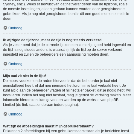
Sydney, enz.). Wees er bewust van dat het veranderen van de tijdzone, zoals
de meeste instellingen, alleen gedaan kunnen worden door geregistreerde
gebruikers. Als je nog niet geregistreerd bent is dit een goed moment om dit te
doen.
Omhoog
Ik wijzigde de tijdzone, maar de tijd is nog steeds verkeerd!
Als je zeker bent dat je de correcte tijdzone en zomertijd goed hebt ingevuld en
de tijd is nog steeds anders, is waarschijnlijk de tijd op de server verkeerd
ingesteld en zullen de beheerders een aanpassing moeten doen.
Omhoog
Mijn taal zit niet in de lijst!
De meest voorkomende reden hiervoor is dat de beheerder je taal niet
geïnstalleerd heeft, of dat nog niemand het forum in je taal vertaald heeft. Je
kunt altijd aan de beheerder vragen of hij het talenpakket, dat je nodig hebt, wil
installeren. Indien het nog niet bestaat, mag je gerust de vertaling maken. Meer
informatie hieromtrent kan gevonden worden op de website van phpBB
Limited (de link staat onderaan iedere pagina).
Omhoog
Wat zijn de afbeeldingen naast mijn gebruikersnaam?
Er kunnen 2 afbeeldingen bij een gebruikersnaam staan als je berichten leest.