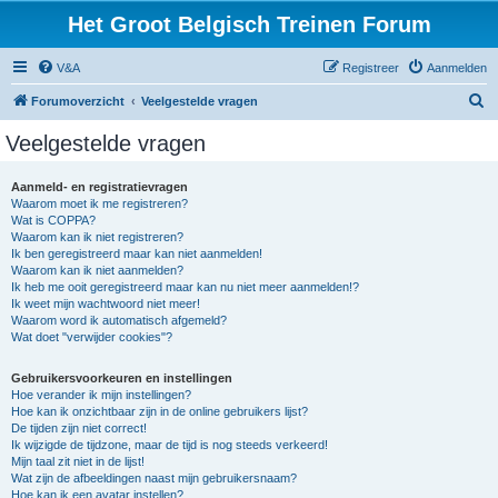
Het Groot Belgisch Treinen Forum
V&A
Registreer
Aanmelden
Z
Forumoverzicht
Veelgestelde vragen
o
Veelgestelde vragen
e
k
Aanmeld- en registratievragen
Waarom moet ik me registreren?
Wat is COPPA?
Waarom kan ik niet registreren?
Ik ben geregistreerd maar kan niet aanmelden!
Waarom kan ik niet aanmelden?
Ik heb me ooit geregistreerd maar kan nu niet meer aanmelden!?
Ik weet mijn wachtwoord niet meer!
Waarom word ik automatisch afgemeld?
Wat doet "verwijder cookies"?
Gebruikersvoorkeuren en instellingen
Hoe verander ik mijn instellingen?
Hoe kan ik onzichtbaar zijn in de online gebruikers lijst?
De tijden zijn niet correct!
Ik wijzigde de tijdzone, maar de tijd is nog steeds verkeerd!
Mijn taal zit niet in de lijst!
Wat zijn de afbeeldingen naast mijn gebruikersnaam?
Hoe kan ik een avatar instellen?