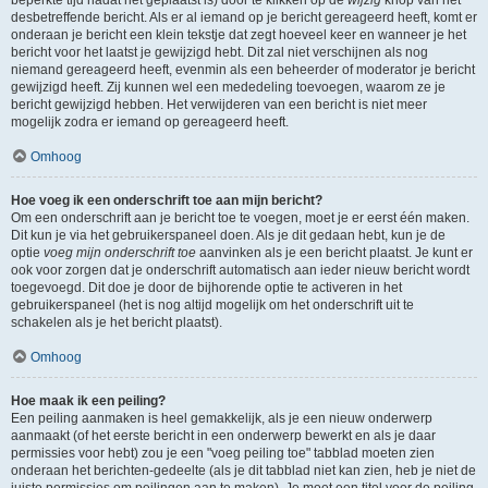
beperkte tijd nadat het geplaatst is) door te klikken op de
wijzig
knop van het
desbetreffende bericht. Als er al iemand op je bericht gereageerd heeft, komt er
onderaan je bericht een klein tekstje dat zegt hoeveel keer en wanneer je het
bericht voor het laatst je gewijzigd hebt. Dit zal niet verschijnen als nog
niemand gereageerd heeft, evenmin als een beheerder of moderator je bericht
gewijzigd heeft. Zij kunnen wel een mededeling toevoegen, waarom ze je
bericht gewijzigd hebben. Het verwijderen van een bericht is niet meer
mogelijk zodra er iemand op gereageerd heeft.
Omhoog
Hoe voeg ik een onderschrift toe aan mijn bericht?
Om een onderschrift aan je bericht toe te voegen, moet je er eerst één maken.
Dit kun je via het gebruikerspaneel doen. Als je dit gedaan hebt, kun je de
optie
voeg mijn onderschrift toe
aanvinken als je een bericht plaatst. Je kunt er
ook voor zorgen dat je onderschrift automatisch aan ieder nieuw bericht wordt
toegevoegd. Dit doe je door de bijhorende optie te activeren in het
gebruikerspaneel (het is nog altijd mogelijk om het onderschrift uit te
schakelen als je het bericht plaatst).
Omhoog
Hoe maak ik een peiling?
Een peiling aanmaken is heel gemakkelijk, als je een nieuw onderwerp
aanmaakt (of het eerste bericht in een onderwerp bewerkt en als je daar
permissies voor hebt) zou je een "voeg peiling toe" tabblad moeten zien
onderaan het berichten-gedeelte (als je dit tabblad niet kan zien, heb je niet de