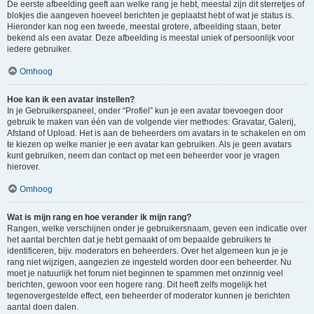
De eerste afbeelding geeft aan welke rang je hebt, meestal zijn dit sterretjes of
blokjes die aangeven hoeveel berichten je geplaatst hebt of wat je status is.
Hieronder kan nog een tweede, meestal grotere, afbeelding staan, beter
bekend als een avatar. Deze afbeelding is meestal uniek of persoonlijk voor
iedere gebruiker.
Omhoog
Hoe kan ik een avatar instellen?
In je Gebruikerspaneel, onder “Profiel” kun je een avatar toevoegen door
gebruik te maken van één van de volgende vier methodes: Gravatar, Galerij,
Afstand of Upload. Het is aan de beheerders om avatars in te schakelen en om
te kiezen op welke manier je een avatar kan gebruiken. Als je geen avatars
kunt gebruiken, neem dan contact op met een beheerder voor je vragen
hierover.
Omhoog
Wat is mijn rang en hoe verander ik mijn rang?
Rangen, welke verschijnen onder je gebruikersnaam, geven een indicatie over
het aantal berchten dat je hebt gemaakt of om bepaalde gebruikers te
identificeren, bijv. moderators en beheerders. Over het algemeen kun je je
rang niet wijzigen, aangezien ze ingesteld worden door een beheerder. Nu
moet je natuurlijk het forum niet beginnen te spammen met onzinnig veel
berichten, gewoon voor een hogere rang. Dit heeft zelfs mogelijk het
tegenovergestelde effect, een beheerder of moderator kunnen je berichten
aantal doen dalen.