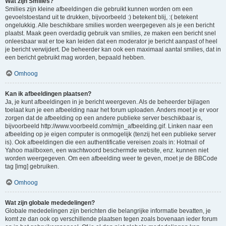
Wat zijn Smilies?
Smilies zijn kleine afbeeldingen die gebruikt kunnen worden om een
gevoelstoestand uit te drukken, bijvoorbeeld :) betekent blij, :( betekent
ongelukkig. Alle beschikbare smilies worden weergegeven als je een bericht
plaatst. Maak geen overdadig gebruik van smilies, ze maken een bericht snel
onleesbaar wat er toe kan leiden dat een moderator je bericht aanpast of heel
je bericht verwijdert. De beheerder kan ook een maximaal aantal smilies, dat in
een bericht gebruikt mag worden, bepaald hebben.
Omhoog
Kan ik afbeeldingen plaatsen?
Ja, je kunt afbeeldingen in je bericht weergeven. Als de beheerder bijlagen
toelaat kun je een afbeelding naar het forum uploaden. Anders moet je er voor
zorgen dat de afbeelding op een andere publieke server beschikbaar is,
bijvoorbeeld http://www.voorbeeld.com/mijn_afbeelding.gif. Linken naar een
afbeelding op je eigen computer is onmogelijk (tenzij het een publieke server
is). Ook afbeeldingen die een authentificatie vereisen zoals in: Hotmail of
Yahoo mailboxen, een wachtwoord beschermde website, enz. kunnen niet
worden weergegeven. Om een afbeelding weer te geven, moet je de BBCode
tag [img] gebruiken.
Omhoog
Wat zijn globale mededelingen?
Globale mededelingen zijn berichten die belangrijke informatie bevatten, je
komt ze dan ook op verschillende plaatsen tegen zoals bovenaan ieder forum