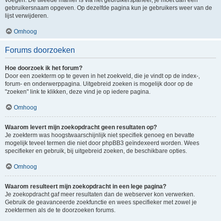
voegen. De tweede manier is via het gebruikerspaneel, je moet dan een
gebruikersnaam opgeven. Op dezelfde pagina kun je gebruikers weer van de
lijst verwijderen.
Omhoog
Forums doorzoeken
Hoe doorzoek ik het forum?
Door een zoekterm op te geven in het zoekveld, die je vindt op de index-,
forum- en onderwerppagina. Uitgebreid zoeken is mogelijk door op de
"zoeken" link te klikken, deze vind je op iedere pagina.
Omhoog
Waarom levert mijn zoekopdracht geen resultaten op?
Je zoekterm was hoogstwaarschijnlijk niet specifiek genoeg en bevatte
mogelijk teveel termen die niet door phpBB3 geïndexeerd worden. Wees
specifieker en gebruik, bij uitgebreid zoeken, de beschikbare opties.
Omhoog
Waarom resulteert mijn zoekopdracht in een lege pagina?
Je zoekopdracht gaf meer resultaten dan de webserver kon verwerken.
Gebruik de geavanceerde zoekfunctie en wees specifieker met zowel je
zoektermen als de te doorzoeken forums.