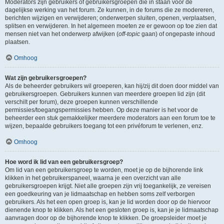
Moderators zijn gebruikers of gebruikersgroepen die in staan voor de
dagelijkse werking van het forum. Ze kunnen, in de forums die ze modereren,
berichten wijzigen en verwijderen; onderwerpen sluiten, openen, verplaatsen,
splitsen en verwijderen. In het algemeen moeten ze er gewoon op toe zien dat
mensen niet van het onderwerp afwijken (
off-topic
gaan) of ongepaste inhoud
plaatsen.
Omhoog
Wat zijn gebruikersgroepen?
Als de beheerder gebruikers wil groeperen, kan hij/zij dit doen door middel van
gebruikersgroepen. Gebruikers kunnen van meerdere groepen lid zijn (dit
verschilt per forum), deze groepen kunnen verschillende
permissies/toegangspermissies hebben. Op deze manier is het voor de
beheerder een stuk gemakkelijker meerdere moderators aan een forum toe te
wijzen, bepaalde gebruikers toegang tot een privéforum te verlenen, enz.
Omhoog
Hoe word ik lid van een gebruikersgroep?
Om lid van een gebruikersgroep te worden, moet je op de bijhorende link
klikken in het gebruikerspaneel, waarna je een overzicht van alle
gebruikersgroepen krijgt. Niet alle groepen zijn vrij toegankelijk, ze vereisen
een goedkeuring van je lidmaatschap en hebben soms zelf verborgen
gebruikers. Als het een open groep is, kan je lid worden door op de hiervoor
dienende knop te klikken. Als het een gesloten groep is, kan je je lidmaatschap
aanvragen door op de bijhorende knop te klikken. De groepsleider moet je