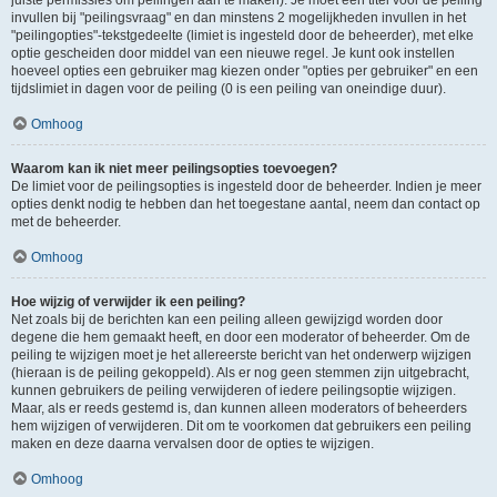
juiste permissies om peilingen aan te maken). Je moet een titel voor de peiling
invullen bij "peilingsvraag" en dan minstens 2 mogelijkheden invullen in het
"peilingopties"-tekstgedeelte (limiet is ingesteld door de beheerder), met elke
optie gescheiden door middel van een nieuwe regel. Je kunt ook instellen
hoeveel opties een gebruiker mag kiezen onder "opties per gebruiker" en een
tijdslimiet in dagen voor de peiling (0 is een peiling van oneindige duur).
Omhoog
Waarom kan ik niet meer peilingsopties toevoegen?
De limiet voor de peilingsopties is ingesteld door de beheerder. Indien je meer
opties denkt nodig te hebben dan het toegestane aantal, neem dan contact op
met de beheerder.
Omhoog
Hoe wijzig of verwijder ik een peiling?
Net zoals bij de berichten kan een peiling alleen gewijzigd worden door
degene die hem gemaakt heeft, en door een moderator of beheerder. Om de
peiling te wijzigen moet je het allereerste bericht van het onderwerp wijzigen
(hieraan is de peiling gekoppeld). Als er nog geen stemmen zijn uitgebracht,
kunnen gebruikers de peiling verwijderen of iedere peilingsoptie wijzigen.
Maar, als er reeds gestemd is, dan kunnen alleen moderators of beheerders
hem wijzigen of verwijderen. Dit om te voorkomen dat gebruikers een peiling
maken en deze daarna vervalsen door de opties te wijzigen.
Omhoog