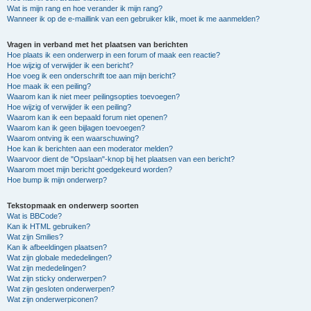
Wat is mijn rang en hoe verander ik mijn rang?
Wanneer ik op de e-maillink van een gebruiker klik, moet ik me aanmelden?
Vragen in verband met het plaatsen van berichten
Hoe plaats ik een onderwerp in een forum of maak een reactie?
Hoe wijzig of verwijder ik een bericht?
Hoe voeg ik een onderschrift toe aan mijn bericht?
Hoe maak ik een peiling?
Waarom kan ik niet meer peilingsopties toevoegen?
Hoe wijzig of verwijder ik een peiling?
Waarom kan ik een bepaald forum niet openen?
Waarom kan ik geen bijlagen toevoegen?
Waarom ontving ik een waarschuwing?
Hoe kan ik berichten aan een moderator melden?
Waarvoor dient de "Opslaan"-knop bij het plaatsen van een bericht?
Waarom moet mijn bericht goedgekeurd worden?
Hoe bump ik mijn onderwerp?
Tekstopmaak en onderwerp soorten
Wat is BBCode?
Kan ik HTML gebruiken?
Wat zijn Smilies?
Kan ik afbeeldingen plaatsen?
Wat zijn globale mededelingen?
Wat zijn mededelingen?
Wat zijn sticky onderwerpen?
Wat zijn gesloten onderwerpen?
Wat zijn onderwerpiconen?