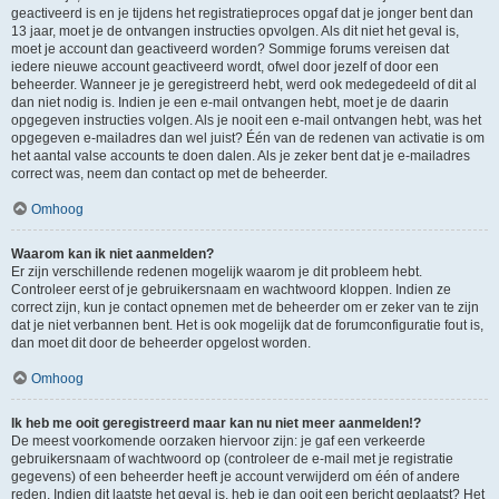
geactiveerd is en je tijdens het registratieproces opgaf dat je jonger bent dan
13 jaar, moet je de ontvangen instructies opvolgen. Als dit niet het geval is,
moet je account dan geactiveerd worden? Sommige forums vereisen dat
iedere nieuwe account geactiveerd wordt, ofwel door jezelf of door een
beheerder. Wanneer je je geregistreerd hebt, werd ook medegedeeld of dit al
dan niet nodig is. Indien je een e-mail ontvangen hebt, moet je de daarin
opgegeven instructies volgen. Als je nooit een e-mail ontvangen hebt, was het
opgegeven e-mailadres dan wel juist? Één van de redenen van activatie is om
het aantal valse accounts te doen dalen. Als je zeker bent dat je e-mailadres
correct was, neem dan contact op met de beheerder.
Omhoog
Waarom kan ik niet aanmelden?
Er zijn verschillende redenen mogelijk waarom je dit probleem hebt.
Controleer eerst of je gebruikersnaam en wachtwoord kloppen. Indien ze
correct zijn, kun je contact opnemen met de beheerder om er zeker van te zijn
dat je niet verbannen bent. Het is ook mogelijk dat de forumconfiguratie fout is,
dan moet dit door de beheerder opgelost worden.
Omhoog
Ik heb me ooit geregistreerd maar kan nu niet meer aanmelden!?
De meest voorkomende oorzaken hiervoor zijn: je gaf een verkeerde
gebruikersnaam of wachtwoord op (controleer de e-mail met je registratie
gegevens) of een beheerder heeft je account verwijderd om één of andere
reden. Indien dit laatste het geval is, heb je dan ooit een bericht geplaatst? Het