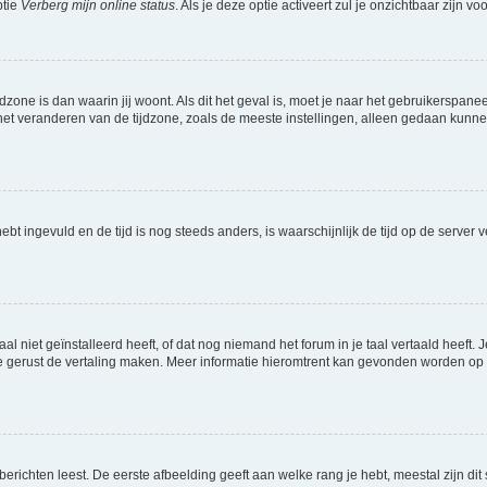
ptie
Verberg mijn online status
. Als je deze optie activeert zul je onzichtbaar zijn 
jdzone is dan waarin jij woont. Als dit het geval is, moet je naar het gebruikerspan
t veranderen van de tijdzone, zoals de meeste instellingen, alleen gedaan kunnen
 hebt ingevuld en de tijd is nog steeds anders, is waarschijnlijk de tijd op de serv
niet geïnstalleerd heeft, of dat nog niemand het forum in je taal vertaald heeft. Je
ag je gerust de vertaling maken. Meer informatie hieromtrent kan gevonden worden o
richten leest. De eerste afbeelding geeft aan welke rang je hebt, meestal zijn dit 