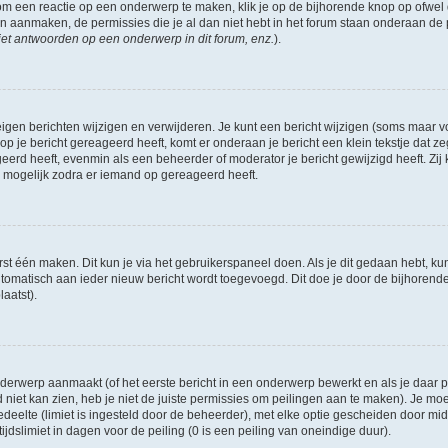
om een reactie op een onderwerp te maken, klik je op de bijhorende knop op ofwe
an aanmaken, de permissies die je al dan niet hebt in het forum staan onderaan de
et antwoorden op een onderwerp in dit forum, enz.
).
eigen berichten wijzigen en verwijderen. Je kunt een bericht wijzigen (soms maar voo
p je bericht gereageerd heeft, komt er onderaan je bericht een klein tekstje dat ze
ageerd heeft, evenmin als een beheerder of moderator je bericht gewijzigd heeft. 
r mogelijk zodra er iemand op gereageerd heeft.
rst één maken. Dit kun je via het gebruikerspaneel doen. Als je dit gedaan hebt, ku
automatisch aan ieder nieuw bericht wordt toegevoegd. Dit doe je door de bijhorende 
laatst).
erwerp aanmaakt (of het eerste bericht in een onderwerp bewerkt en als je daar pe
niet kan zien, heb je niet de juiste permissies om peilingen aan te maken). Je moet 
edeelte (limiet is ingesteld door de beheerder), met elke optie gescheiden door mi
jdslimiet in dagen voor de peiling (0 is een peiling van oneindige duur).