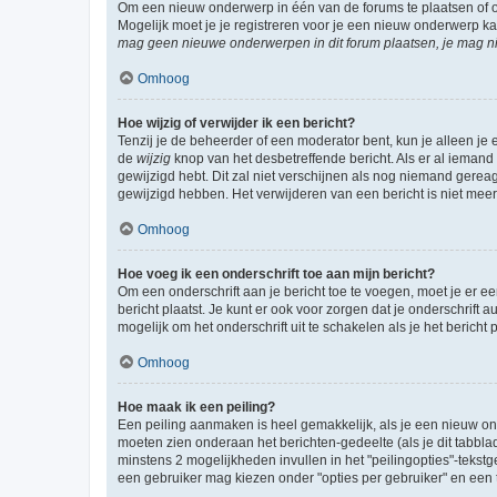
Om een nieuw onderwerp in één van de forums te plaatsen of 
Mogelijk moet je je registreren voor je een nieuw onderwerp k
mag geen nieuwe onderwerpen in dit forum plaatsen, je mag ni
Omhoog
Hoe wijzig of verwijder ik een bericht?
Tenzij je de beheerder of een moderator bent, kun je alleen je 
de
wijzig
knop van het desbetreffende bericht. Als er al iemand o
gewijzigd hebt. Dit zal niet verschijnen als nog niemand gere
gewijzigd hebben. Het verwijderen van een bericht is niet mee
Omhoog
Hoe voeg ik een onderschrift toe aan mijn bericht?
Om een onderschrift aan je bericht toe te voegen, moet je er ee
bericht plaatst. Je kunt er ook voor zorgen dat je onderschrift 
mogelijk om het onderschrift uit te schakelen als je het bericht p
Omhoog
Hoe maak ik een peiling?
Een peiling aanmaken is heel gemakkelijk, als je een nieuw ond
moeten zien onderaan het berichten-gedeelte (als je dit tabblad 
minstens 2 mogelijkheden invullen in het "peilingopties"-tekstg
een gebruiker mag kiezen onder "opties per gebruiker" en een ti