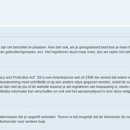
 zijn om berichten te plaatsen. Hoe dan ook, als je geregistreerd bent kun je meer
 van gebruikersgroepen, enz. Het registreren duurt maar even, dus we raden het ze
acy and Protection Act". Dit is een Amerikaanse wet uit 1998 die vereist dat ieder
 toestemming moet schriftelijk of op een andere wijze gegeven worden, zodat de 
et al dan niet op jou of de website waarop je wil registreren van toepassing is, nee
lijke informatie kan verschaffen en ook niet het aanspreekpunt is voor deze wetge
ikersnaam die je opgeeft verboden. Tevens is het mogelijk dat de beheerder de regi
beheerder voor verdere hulp.