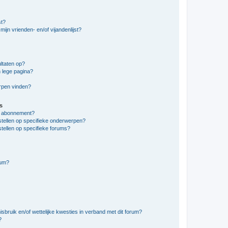
st?
ijn vrienden- en/of vijandenlijst?
ltaten op?
 lege pagina?
erpen vinden?
s
en abonnement?
stellen op specifieke onderwerpen?
tellen op specifieke forums?
rum?
bruik en/of wettelijke kwesties in verband met dit forum?
?