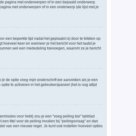
l de pagina met onderwerpen of in een bepaald onderwerp.
 pagina met onderwerpen of in een onderwerp (de lijst met
je
r een beperkte tijd nadat het geplaatst is) door te klikken op
gt hoeveel keer en wanneer je het bericht voor het laatst je
Zij kunnen wel een mededeling toevoegen, waarom ze je bericht
n je de optie
voeg mijn onderschrift toe
aanvinken als je een
optie te activeren in het gebruikerspaneel (het is nog altijd
rmissies voor hebt) zou je een "voeg peiling toe" tabblad
een titel voor de peiling invullen bij "peilingsvraag" en dan
ddel van een nieuwe regel. Je kunt ook instellen hoeveel opties