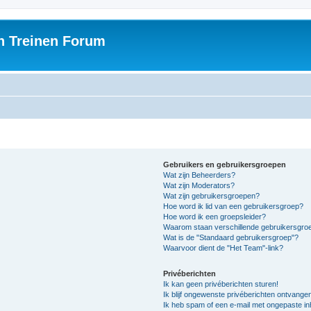
h Treinen Forum
Gebruikers en gebruikersgroepen
Wat zijn Beheerders?
Wat zijn Moderators?
Wat zijn gebruikersgroepen?
Hoe word ik lid van een gebruikersgroep?
Hoe word ik een groepsleider?
Waarom staan verschillende gebruikersgroe
Wat is de "Standaard gebruikersgroep"?
Waarvoor dient de "Het Team"-link?
Privéberichten
Ik kan geen privéberichten sturen!
Ik blijf ongewenste privéberichten ontvange
Ik heb spam of een e-mail met ongepaste i