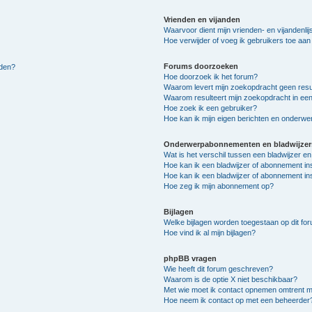
Vrienden en vijanden
Waarvoor dient mijn vrienden- en vijandenlij
Hoe verwijder of voeg ik gebruikers toe aan m
Forums doorzoeken
lden?
Hoe doorzoek ik het forum?
Waarom levert mijn zoekopdracht geen resu
Waarom resulteert mijn zoekopdracht in een
Hoe zoek ik een gebruiker?
Hoe kan ik mijn eigen berichten en onderw
Onderwerpabonnementen en bladwijzer
Wat is het verschil tussen een bladwijzer 
Hoe kan ik een bladwijzer of abonnement in
Hoe kan ik een bladwijzer of abonnement ins
Hoe zeg ik mijn abonnement op?
Bijlagen
Welke bijlagen worden toegestaan op dit fo
Hoe vind ik al mijn bijlagen?
phpBB vragen
Wie heeft dit forum geschreven?
Waarom is de optie X niet beschikbaar?
Met wie moet ik contact opnemen omtrent mis
Hoe neem ik contact op met een beheerder