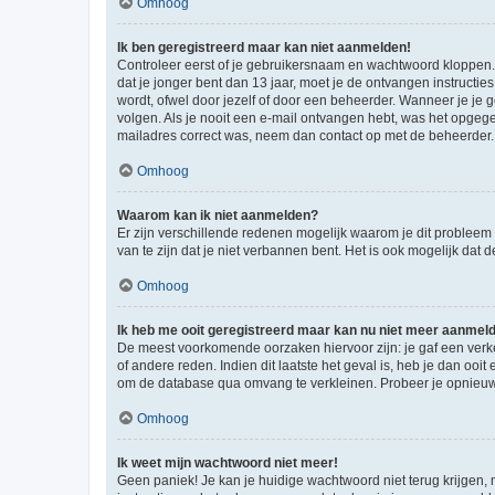
Omhoog
Ik ben geregistreerd maar kan niet aanmelden!
Controleer eerst of je gebruikersnaam en wachtwoord kloppen. I
dat je jonger bent dan 13 jaar, moet je de ontvangen instructi
wordt, ofwel door jezelf of door een beheerder. Wanneer je je 
volgen. Als je nooit een e-mail ontvangen hebt, was het opgege
mailadres correct was, neem dan contact op met de beheerder.
Omhoog
Waarom kan ik niet aanmelden?
Er zijn verschillende redenen mogelijk waarom je dit probleem
van te zijn dat je niet verbannen bent. Het is ook mogelijk dat
Omhoog
Ik heb me ooit geregistreerd maar kan nu niet meer aanmel
De meest voorkomende oorzaken hiervoor zijn: je gaf een verk
of andere reden. Indien dit laatste het geval is, heb je dan oo
om de database qua omvang te verkleinen. Probeer je opnieuw t
Omhoog
Ik weet mijn wachtwoord niet meer!
Geen paniek! Je kan je huidige wachtwoord niet terug krijgen,