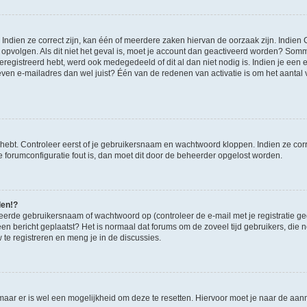
ndien ze correct zijn, kan één of meerdere zaken hiervan de oorzaak zijn. Indien C
es opvolgen. Als dit niet het geval is, moet je account dan geactiveerd worden? S
geregistreerd hebt, werd ook medegedeeld of dit al dan niet nodig is. Indien je een
ven e-mailadres dan wel juist? Één van de redenen van activatie is om het aantal va
 hebt. Controleer eerst of je gebruikersnaam en wachtwoord kloppen. Indien ze cor
 de forumconfiguratie fout is, dan moet dit door de beheerder opgelost worden.
den!?
eerde gebruikersnaam of wachtwoord op (controleer de e-mail met je registratie g
it een bericht geplaatst? Het is normaal dat forums om de zoveel tijd gebruikers, di
e registreren en meng je in de discussies.
 maar er is wel een mogelijkheid om deze te resetten. Hiervoor moet je naar de a