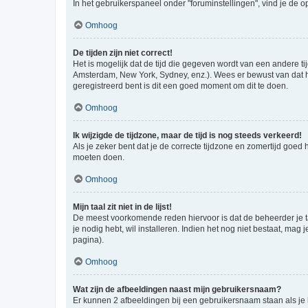
In het gebruikerspaneel onder "foruminstellingen", vind je de o
Omhoog
De tijden zijn niet correct!
Het is mogelijk dat de tijd die gegeven wordt van een andere ti
Amsterdam, New York, Sydney, enz.). Wees er bewust van dat he
geregistreerd bent is dit een goed moment om dit te doen.
Omhoog
Ik wijzigde de tijdzone, maar de tijd is nog steeds verkeerd!
Als je zeker bent dat je de correcte tijdzone en zomertijd goed
moeten doen.
Omhoog
Mijn taal zit niet in de lijst!
De meest voorkomende reden hiervoor is dat de beheerder je taal 
je nodig hebt, wil installeren. Indien het nog niet bestaat, m
pagina).
Omhoog
Wat zijn de afbeeldingen naast mijn gebruikersnaam?
Er kunnen 2 afbeeldingen bij een gebruikersnaam staan als je be