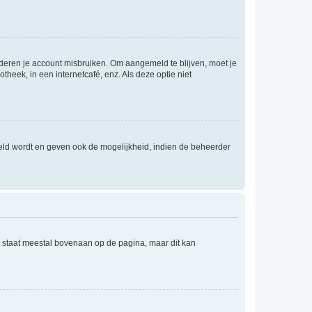
nderen je account misbruiken. Om aangemeld te blijven, moet je
theek, in een internetcafé, enz. Als deze optie niet
eld wordt en geven ook de mogelijkheid, indien de beheerder
e staat meestal bovenaan op de pagina, maar dit kan