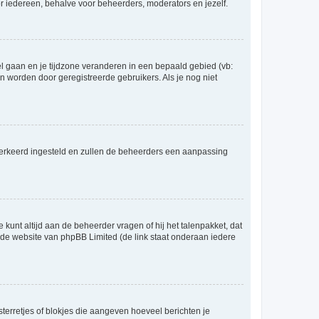
voor iedereen, behalve voor beheerders, moderators en jezelf.
eel gaan en je tijdzone veranderen in een bepaald gebied (vb:
 worden door geregistreerde gebruikers. Als je nog niet
er verkeerd ingesteld en zullen de beheerders een aanpassing
 kunt altijd aan de beheerder vragen of hij het talenpakket, dat
p de website van phpBB Limited (de link staat onderaan iedere
sterretjes of blokjes die aangeven hoeveel berichten je