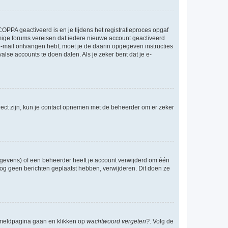
OPPA geactiveerd is en je tijdens het registratieproces opgaf
ommige forums vereisen dat iedere nieuwe account geactiveerd
 e-mail ontvangen hebt, moet je de daarin opgegeven instructies
lse accounts te doen dalen. Als je zeker bent dat je e-
rect zijn, kun je contact opnemen met de beheerder om er zeker
egevens) of een beheerder heeft je account verwijderd om één
e nog geen berichten geplaatst hebben, verwijderen. Dit doen ze
anmeldpagina gaan en klikken op
wachtwoord vergeten?
. Volg de