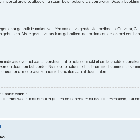
e, meestal grotere, afbeelding staan, beter bekend als een avatar. Deze afbeelding 
oegen door gebruik te maken van één van de volgende vier methodes: Gravatar, Gale
n gebruiken. Als je geen avatars kunt gebruiken, neem dan contact op met een beh
indicatie over het aantal berchten dat je hebt gemaakt of om bepaalde gebruikers 
d worden door een beheerder. Nu moet je natuurlijk het forum niet beginnen te sp
en beheerder of moderator kunnen je berichten aantal doen dalen.
k me aanmelden?
t ingebouwde e-mailformulier (indien de beheerder dit heeft ingeschakeld). Dit o
en
ie?