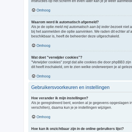
instructies op het scherm en even later kan je je weer aanmeld
Omhoog
Waarom word ik automatisch afgemeld?
Als je de optie
meld mij automatisch aan bij ieder bezoek
niet 
bij het aanmelden die optie aanvinken. We raden dit echter af a
beschikbaar is, heeft de beheerder deze uitgeschakeld.
Omhoog
Wat doet "verwijder cookies"?
"Verwijder cookies" zorgt dat alle cookies die door phpBB3 z
dit heeft inschakeld, om te zien welke onderwerpen je al gelez
Omhoog
Gebruikersvoorkeuren en instellingen
Hoe verander ik mijn instellingen?
Als je geregistreerd bent, worden al je gegevens opgeslagen i
verschillen), daarna kun je je instellingen wijzigen.
Omhoog
Hoe kan ik onzichtbaar zijn in de online gebruikers lijst?