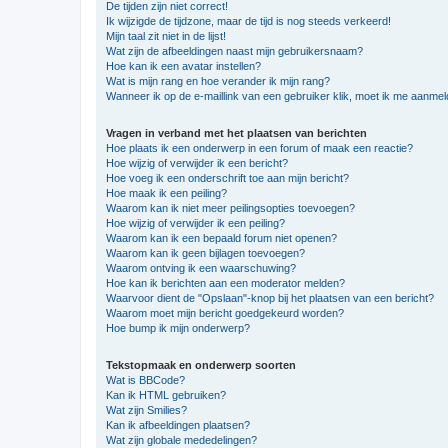
De tijden zijn niet correct!
Ik wijzigde de tijdzone, maar de tijd is nog steeds verkeerd!
Mijn taal zit niet in de lijst!
Wat zijn de afbeeldingen naast mijn gebruikersnaam?
Hoe kan ik een avatar instellen?
Wat is mijn rang en hoe verander ik mijn rang?
Wanneer ik op de e-maillink van een gebruiker klik, moet ik me aanme
Vragen in verband met het plaatsen van berichten
Hoe plaats ik een onderwerp in een forum of maak een reactie?
Hoe wijzig of verwijder ik een bericht?
Hoe voeg ik een onderschrift toe aan mijn bericht?
Hoe maak ik een peiling?
Waarom kan ik niet meer peilingsopties toevoegen?
Hoe wijzig of verwijder ik een peiling?
Waarom kan ik een bepaald forum niet openen?
Waarom kan ik geen bijlagen toevoegen?
Waarom ontving ik een waarschuwing?
Hoe kan ik berichten aan een moderator melden?
Waarvoor dient de "Opslaan"-knop bij het plaatsen van een bericht?
Waarom moet mijn bericht goedgekeurd worden?
Hoe bump ik mijn onderwerp?
Tekstopmaak en onderwerp soorten
Wat is BBCode?
Kan ik HTML gebruiken?
Wat zijn Smilies?
Kan ik afbeeldingen plaatsen?
Wat zijn globale mededelingen?