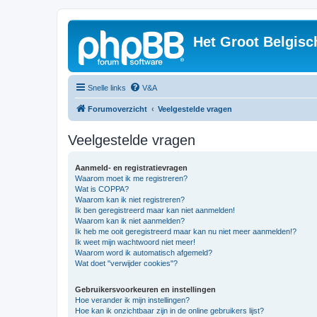
Het Groot Belgisc
Snelle links
V&A
Forumoverzicht
Veelgestelde vragen
Veelgestelde vragen
Aanmeld- en registratievragen
Waarom moet ik me registreren?
Wat is COPPA?
Waarom kan ik niet registreren?
Ik ben geregistreerd maar kan niet aanmelden!
Waarom kan ik niet aanmelden?
Ik heb me ooit geregistreerd maar kan nu niet meer aanmelden!?
Ik weet mijn wachtwoord niet meer!
Waarom word ik automatisch afgemeld?
Wat doet "verwijder cookies"?
Gebruikersvoorkeuren en instellingen
Hoe verander ik mijn instellingen?
Hoe kan ik onzichtbaar zijn in de online gebruikers lijst?