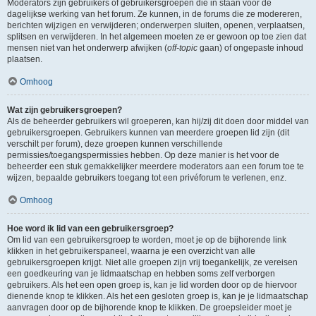
Moderators zijn gebruikers of gebruikersgroepen die in staan voor de
dagelijkse werking van het forum. Ze kunnen, in de forums die ze modereren,
berichten wijzigen en verwijderen; onderwerpen sluiten, openen, verplaatsen,
splitsen en verwijderen. In het algemeen moeten ze er gewoon op toe zien dat
mensen niet van het onderwerp afwijken (
off-topic
gaan) of ongepaste inhoud
plaatsen.
Omhoog
Wat zijn gebruikersgroepen?
Als de beheerder gebruikers wil groeperen, kan hij/zij dit doen door middel van
gebruikersgroepen. Gebruikers kunnen van meerdere groepen lid zijn (dit
verschilt per forum), deze groepen kunnen verschillende
permissies/toegangspermissies hebben. Op deze manier is het voor de
beheerder een stuk gemakkelijker meerdere moderators aan een forum toe te
wijzen, bepaalde gebruikers toegang tot een privéforum te verlenen, enz.
Omhoog
Hoe word ik lid van een gebruikersgroep?
Om lid van een gebruikersgroep te worden, moet je op de bijhorende link
klikken in het gebruikerspaneel, waarna je een overzicht van alle
gebruikersgroepen krijgt. Niet alle groepen zijn vrij toegankelijk, ze vereisen
een goedkeuring van je lidmaatschap en hebben soms zelf verborgen
gebruikers. Als het een open groep is, kan je lid worden door op de hiervoor
dienende knop te klikken. Als het een gesloten groep is, kan je je lidmaatschap
aanvragen door op de bijhorende knop te klikken. De groepsleider moet je