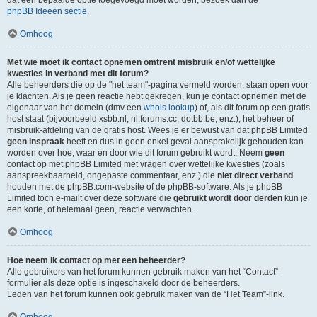
dat een bepaalde optie toegevoegd moet worden, bezoek dan de
phpBB Ideeën sectie
.
Omhoog
Met wie moet ik contact opnemen omtrent misbruik en/of wettelijke
kwesties in verband met dit forum?
Alle beheerders die op de "het team"-pagina vermeld worden, staan open voor
je klachten. Als je geen reactie hebt gekregen, kun je contact opnemen met de
eigenaar van het domein (dmv een
whois lookup
) of, als dit forum op een gratis
host staat (bijvoorbeeld xsbb.nl, nl.forums.cc, dotbb.be, enz.), het beheer of
misbruik-afdeling van de gratis host. Wees je er bewust van dat phpBB Limited
geen inspraak
heeft en dus in geen enkel geval aansprakelijk gehouden kan
worden over hoe, waar en door wie dit forum gebruikt wordt. Neem
geen
contact op met phpBB Limited met vragen over wettelijke kwesties (zoals
aanspreekbaarheid, ongepaste commentaar, enz.) die
niet direct verband
houden met de phpBB.com-website of de phpBB-software. Als je phpBB
Limited toch e-mailt over deze software die
gebruikt wordt door derden
kun je
een korte, of helemaal geen, reactie verwachten.
Omhoog
Hoe neem ik contact op met een beheerder?
Alle gebruikers van het forum kunnen gebruik maken van het “Contact”-
formulier als deze optie is ingeschakeld door de beheerders.
Leden van het forum kunnen ook gebruik maken van de “Het Team”-link.