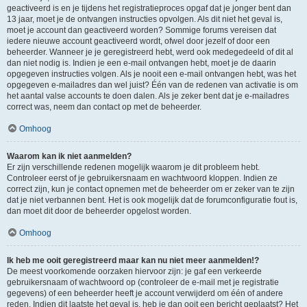
geactiveerd is en je tijdens het registratieproces opgaf dat je jonger bent dan
13 jaar, moet je de ontvangen instructies opvolgen. Als dit niet het geval is,
moet je account dan geactiveerd worden? Sommige forums vereisen dat
iedere nieuwe account geactiveerd wordt, ofwel door jezelf of door een
beheerder. Wanneer je je geregistreerd hebt, werd ook medegedeeld of dit al
dan niet nodig is. Indien je een e-mail ontvangen hebt, moet je de daarin
opgegeven instructies volgen. Als je nooit een e-mail ontvangen hebt, was het
opgegeven e-mailadres dan wel juist? Één van de redenen van activatie is om
het aantal valse accounts te doen dalen. Als je zeker bent dat je e-mailadres
correct was, neem dan contact op met de beheerder.
Omhoog
Waarom kan ik niet aanmelden?
Er zijn verschillende redenen mogelijk waarom je dit probleem hebt.
Controleer eerst of je gebruikersnaam en wachtwoord kloppen. Indien ze
correct zijn, kun je contact opnemen met de beheerder om er zeker van te zijn
dat je niet verbannen bent. Het is ook mogelijk dat de forumconfiguratie fout is,
dan moet dit door de beheerder opgelost worden.
Omhoog
Ik heb me ooit geregistreerd maar kan nu niet meer aanmelden!?
De meest voorkomende oorzaken hiervoor zijn: je gaf een verkeerde
gebruikersnaam of wachtwoord op (controleer de e-mail met je registratie
gegevens) of een beheerder heeft je account verwijderd om één of andere
reden. Indien dit laatste het geval is, heb je dan ooit een bericht geplaatst? Het