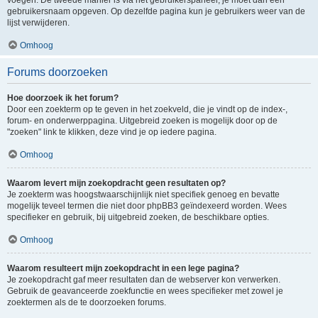
voegen. De tweede manier is via het gebruikerspaneel, je moet dan een
gebruikersnaam opgeven. Op dezelfde pagina kun je gebruikers weer van de
lijst verwijderen.
Omhoog
Forums doorzoeken
Hoe doorzoek ik het forum?
Door een zoekterm op te geven in het zoekveld, die je vindt op de index-,
forum- en onderwerppagina. Uitgebreid zoeken is mogelijk door op de
"zoeken" link te klikken, deze vind je op iedere pagina.
Omhoog
Waarom levert mijn zoekopdracht geen resultaten op?
Je zoekterm was hoogstwaarschijnlijk niet specifiek genoeg en bevatte
mogelijk teveel termen die niet door phpBB3 geïndexeerd worden. Wees
specifieker en gebruik, bij uitgebreid zoeken, de beschikbare opties.
Omhoog
Waarom resulteert mijn zoekopdracht in een lege pagina?
Je zoekopdracht gaf meer resultaten dan de webserver kon verwerken.
Gebruik de geavanceerde zoekfunctie en wees specifieker met zowel je
zoektermen als de te doorzoeken forums.