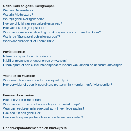
Gebruikers en gebruikersgroepen
Wat zijn Beheerders?
Wat zijn Moderators?
Wat zijn gebruikersgroepen?
Hoe word ik lid van een gebruikersgroep?
Hoe word ik een groepsleider?
Waarom staan verschillende gebruikersgroepen in een andere kleur?
Wat is de "Standaard gebruikersgroep"?
Waarvoor dient de "Het Team"-link?
Privéberichten
Ik kan geen privéberichten sturen!
Ik blijf ongewenste privéberichten ontvangen!
Ik heb spam of een e-mail met ongepaste inhoud van iemand op dit forum ontvangen!
Vrienden en vijanden
Waarvoor dient mijn vrienden- en vijandenlijst?
Hoe verwijder of voeg ik gebruikers toe aan mijn vrienden- en/of vijandenlijst?
Forums doorzoeken
Hoe doorzoek ik het forum?
Waarom levert mijn zoekopdracht geen resultaten op?
Waarom resulteert mijn zoekopdracht in een lege pagina?
Hoe zoek ik een gebruiker?
Hoe kan ik mijn eigen berichten en onderwerpen vinden?
Onderwerpabonnementen en bladwijzers