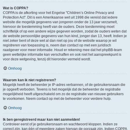
Wat is COPPA?
COPPA is de afkorting voor het Engelse "Children’s Online Privacy and
Protection Act". Dit is een Amerikaanse wet uit 1998 die vereist dat iedere
website die mogelijk gegevens van jongeren onder de 13 jaar verzamelt,
hiervoor de toestemming heeft van de ouders. Deze toestemming moet
schriftelijk of op een andere wijze gegeven worden, zodat de ouders weten dat
de website persoonlijke gegevens van hun kind, jonger dan 13, heeft. Indien je
niet zeker bent of deze wet al dan niet op jou of de website waarop je wil
registreren van toepassing is, neem dan contact op met een juridisch
raadgever voor meer informatie. Houd er rekening mee dat het phpBB-team
geen wettelijke informatie kan verschaffen en ook niet het aanspreekpunt is
voor deze wetgeving, tenzij dit hieronder vermeld wordt.
Omhoog
Waarom kan ik niet registreren?
Mogelijk heeft de beheerder je IP-adres verbannen, of de gebruikersnaam die
je opgeeft verboden. Tevens is het mogelijk dat de beheerder de registratie
mogelijkheid heeft uitgeschakeld om zo de registratie van nieuwe gebruikers
te voorkomen. Neem contact op met de beheerder voor verdere hulp.
Omhoog
Ik ben geregistreerd maar kan niet aanmelden!
Controleer eerst of je gebruikersnaam en wachtwoord kloppen. Indien ze
correct zijn, kan één of meerdere zaken hiervan de oorzaak zijn. Indien COPPA