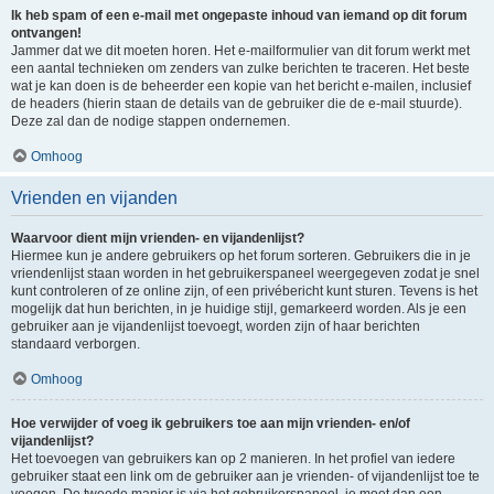
Ik heb spam of een e-mail met ongepaste inhoud van iemand op dit forum
ontvangen!
Jammer dat we dit moeten horen. Het e-mailformulier van dit forum werkt met
een aantal technieken om zenders van zulke berichten te traceren. Het beste
wat je kan doen is de beheerder een kopie van het bericht e-mailen, inclusief
de headers (hierin staan de details van de gebruiker die de e-mail stuurde).
Deze zal dan de nodige stappen ondernemen.
Omhoog
Vrienden en vijanden
Waarvoor dient mijn vrienden- en vijandenlijst?
Hiermee kun je andere gebruikers op het forum sorteren. Gebruikers die in je
vriendenlijst staan worden in het gebruikerspaneel weergegeven zodat je snel
kunt controleren of ze online zijn, of een privébericht kunt sturen. Tevens is het
mogelijk dat hun berichten, in je huidige stijl, gemarkeerd worden. Als je een
gebruiker aan je vijandenlijst toevoegt, worden zijn of haar berichten
standaard verborgen.
Omhoog
Hoe verwijder of voeg ik gebruikers toe aan mijn vrienden- en/of
vijandenlijst?
Het toevoegen van gebruikers kan op 2 manieren. In het profiel van iedere
gebruiker staat een link om de gebruiker aan je vrienden- of vijandenlijst toe te