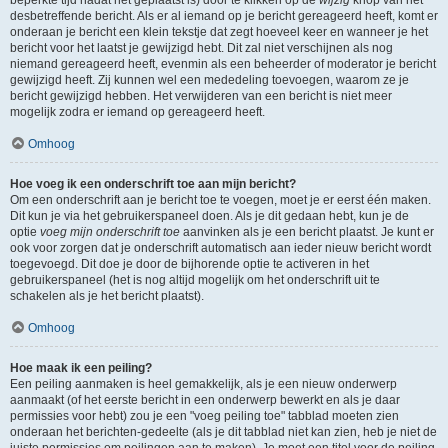
beperkte tijd nadat het geplaatst is) door te klikken op de
wijzig
knop van het
desbetreffende bericht. Als er al iemand op je bericht gereageerd heeft, komt er
onderaan je bericht een klein tekstje dat zegt hoeveel keer en wanneer je het
bericht voor het laatst je gewijzigd hebt. Dit zal niet verschijnen als nog
niemand gereageerd heeft, evenmin als een beheerder of moderator je bericht
gewijzigd heeft. Zij kunnen wel een mededeling toevoegen, waarom ze je
bericht gewijzigd hebben. Het verwijderen van een bericht is niet meer
mogelijk zodra er iemand op gereageerd heeft.
Omhoog
Hoe voeg ik een onderschrift toe aan mijn bericht?
Om een onderschrift aan je bericht toe te voegen, moet je er eerst één maken.
Dit kun je via het gebruikerspaneel doen. Als je dit gedaan hebt, kun je de
optie
voeg mijn onderschrift toe
aanvinken als je een bericht plaatst. Je kunt er
ook voor zorgen dat je onderschrift automatisch aan ieder nieuw bericht wordt
toegevoegd. Dit doe je door de bijhorende optie te activeren in het
gebruikerspaneel (het is nog altijd mogelijk om het onderschrift uit te
schakelen als je het bericht plaatst).
Omhoog
Hoe maak ik een peiling?
Een peiling aanmaken is heel gemakkelijk, als je een nieuw onderwerp
aanmaakt (of het eerste bericht in een onderwerp bewerkt en als je daar
permissies voor hebt) zou je een "voeg peiling toe" tabblad moeten zien
onderaan het berichten-gedeelte (als je dit tabblad niet kan zien, heb je niet de