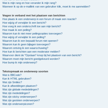
Wat is mijn rang en hoe verander ik mijn rang?
Wanneer ik op de e-maillink van een gebruiker klik, moet ik me aanmelden?
Vragen in verband met het plaatsen van berichten
Hoe plaats ik een onderwerp in een forum of maak een reactie?
Hoe wijzig of verwijder ik een bericht?
Hoe voeg ik een onderschrift toe aan mijn bericht?
Hoe maak ik een peiling?
Waarom kan ik niet meer peilingsopties toevoegen?
Hoe wijzig of verwijder ik een peiling?
Waarom kan ik een bepaald forum niet openen?
Waarom kan ik geen bijlagen toevoegen?
Waarom ontving ik een waarschuwing?
Hoe kan ik berichten aan een moderator melden?
Waarvoor dient de "Opslaan"-knop bij het plaatsen van een bericht?
Waarom moet mijn bericht goedgekeurd worden?
Hoe bump ik mijn onderwerp?
Tekstopmaak en onderwerp soorten
Wat is BBCode?
Kan ik HTML gebruiken?
Wat zijn Smilies?
Kan ik afbeeldingen plaatsen?
Wat zijn globale mededelingen?
Wat zijn mededelingen?
Wat zijn sticky onderwerpen?
Wat zijn gesloten onderwerpen?
Wat zijn onderwerpiconen?