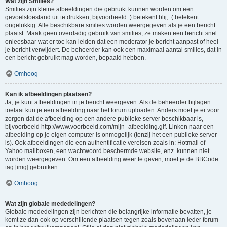
Wat zijn Smilies?
Smilies zijn kleine afbeeldingen die gebruikt kunnen worden om een
gevoelstoestand uit te drukken, bijvoorbeeld :) betekent blij, :( betekent
ongelukkig. Alle beschikbare smilies worden weergegeven als je een bericht
plaatst. Maak geen overdadig gebruik van smilies, ze maken een bericht snel
onleesbaar wat er toe kan leiden dat een moderator je bericht aanpast of heel
je bericht verwijdert. De beheerder kan ook een maximaal aantal smilies, dat in
een bericht gebruikt mag worden, bepaald hebben.
Omhoog
Kan ik afbeeldingen plaatsen?
Ja, je kunt afbeeldingen in je bericht weergeven. Als de beheerder bijlagen
toelaat kun je een afbeelding naar het forum uploaden. Anders moet je er voor
zorgen dat de afbeelding op een andere publieke server beschikbaar is,
bijvoorbeeld http://www.voorbeeld.com/mijn_afbeelding.gif. Linken naar een
afbeelding op je eigen computer is onmogelijk (tenzij het een publieke server
is). Ook afbeeldingen die een authentificatie vereisen zoals in: Hotmail of
Yahoo mailboxen, een wachtwoord beschermde website, enz. kunnen niet
worden weergegeven. Om een afbeelding weer te geven, moet je de BBCode
tag [img] gebruiken.
Omhoog
Wat zijn globale mededelingen?
Globale mededelingen zijn berichten die belangrijke informatie bevatten, je
komt ze dan ook op verschillende plaatsen tegen zoals bovenaan ieder forum