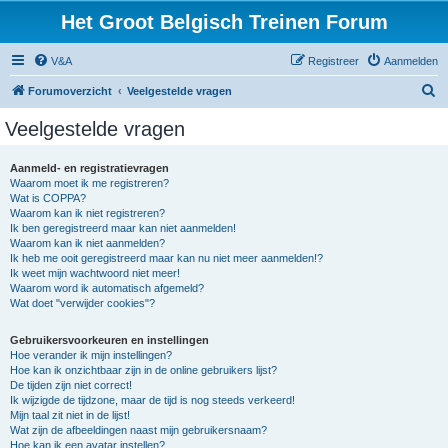
Het Groot Belgisch Treinen Forum
V&A
Registreer
Aanmelden
Z
Forumoverzicht
Veelgestelde vragen
o
Veelgestelde vragen
e
k
Aanmeld- en registratievragen
Waarom moet ik me registreren?
Wat is COPPA?
Waarom kan ik niet registreren?
Ik ben geregistreerd maar kan niet aanmelden!
Waarom kan ik niet aanmelden?
Ik heb me ooit geregistreerd maar kan nu niet meer aanmelden!?
Ik weet mijn wachtwoord niet meer!
Waarom word ik automatisch afgemeld?
Wat doet "verwijder cookies"?
Gebruikersvoorkeuren en instellingen
Hoe verander ik mijn instellingen?
Hoe kan ik onzichtbaar zijn in de online gebruikers lijst?
De tijden zijn niet correct!
Ik wijzigde de tijdzone, maar de tijd is nog steeds verkeerd!
Mijn taal zit niet in de lijst!
Wat zijn de afbeeldingen naast mijn gebruikersnaam?
Hoe kan ik een avatar instellen?