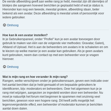
De eerste afbeelding geeft aan welke rang je hebt, meestal zijn dit sterretjes of
blokjes die aangeven hoeveel berichten je geplaatst hebt of wat je status is.
Hieronder kan nog een tweede, meestal grotere, afbeelding staan, beter
bekend als een avatar. Deze afbeelding is meestal uniek of persoonlijk voor
iedere gebruiker.
Omhoog
Hoe kan ik een avatar instellen?
In je Gebruikerspaneel, onder “Profiel” kun je een avatar toevoegen door
gebruik te maken van één van de volgende vier methodes: Gravatar, Galerij,
Afstand of Upload. Het is aan de beheerders om avatars in te schakelen en om
te kiezen op welke manier je een avatar kan gebruiken. Als je geen avatars
kunt gebruiken, neem dan contact op met een beheerder voor je vragen
hierover.
Omhoog
Wat is mijn rang en hoe verander ik mijn rang?
Rangen, welke verschijnen onder je gebruikersnaam, geven een indicatie over
het aantal berchten dat je hebt gemaakt of om bepaalde gebruikers te
identificeren, bijv. moderators en beheerders. Over het algemeen kun je je
rang niet wijzigen, aangezien ze ingesteld worden door een beheerder. Nu
moet je natuurlijk het forum niet beginnen te spammen met onzinnig veel
berichten, gewoon voor een hogere rang. Dit heeft zelfs mogelijk het
tegenovergestelde effect, een beheerder of moderator kunnen je berichten
aantal doen dalen.