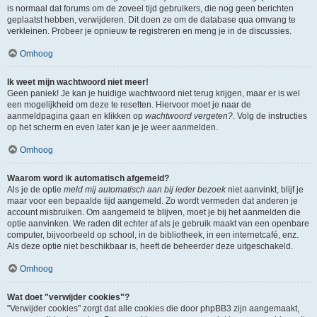
is normaal dat forums om de zoveel tijd gebruikers, die nog geen berichten
geplaatst hebben, verwijderen. Dit doen ze om de database qua omvang te
verkleinen. Probeer je opnieuw te registreren en meng je in de discussies.
Omhoog
Ik weet mijn wachtwoord niet meer!
Geen paniek! Je kan je huidige wachtwoord niet terug krijgen, maar er is wel
een mogelijkheid om deze te resetten. Hiervoor moet je naar de
aanmeldpagina gaan en klikken op
wachtwoord vergeten?
. Volg de instructies
op het scherm en even later kan je je weer aanmelden.
Omhoog
Waarom word ik automatisch afgemeld?
Als je de optie
meld mij automatisch aan bij ieder bezoek
niet aanvinkt, blijf je
maar voor een bepaalde tijd aangemeld. Zo wordt vermeden dat anderen je
account misbruiken. Om aangemeld te blijven, moet je bij het aanmelden die
optie aanvinken. We raden dit echter af als je gebruik maakt van een openbare
computer, bijvoorbeeld op school, in de bibliotheek, in een internetcafé, enz.
Als deze optie niet beschikbaar is, heeft de beheerder deze uitgeschakeld.
Omhoog
Wat doet "verwijder cookies"?
"Verwijder cookies" zorgt dat alle cookies die door phpBB3 zijn aangemaakt,