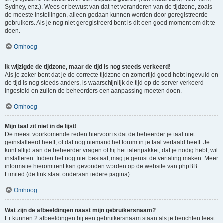
Sydney, enz.). Wees er bewust van dat het veranderen van de tijdzone, zoals
de meeste instellingen, alleen gedaan kunnen worden door geregistreerde
gebruikers. Als je nog niet geregistreerd bent is dit een goed moment om dit te
doen.
Omhoog
Ik wijzigde de tijdzone, maar de tijd is nog steeds verkeerd!
Als je zeker bent dat je de correcte tijdzone en zomertijd goed hebt ingevuld en
de tijd is nog steeds anders, is waarschijnlijk de tijd op de server verkeerd
ingesteld en zullen de beheerders een aanpassing moeten doen.
Omhoog
Mijn taal zit niet in de lijst!
De meest voorkomende reden hiervoor is dat de beheerder je taal niet
geïnstalleerd heeft, of dat nog niemand het forum in je taal vertaald heeft. Je
kunt altijd aan de beheerder vragen of hij het talenpakket, dat je nodig hebt, wil
installeren. Indien het nog niet bestaat, mag je gerust de vertaling maken. Meer
informatie hieromtrent kan gevonden worden op de website van phpBB
Limited (de link staat onderaan iedere pagina).
Omhoog
Wat zijn de afbeeldingen naast mijn gebruikersnaam?
Er kunnen 2 afbeeldingen bij een gebruikersnaam staan als je berichten leest.