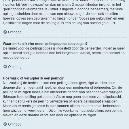
juiste permissies om peilingen aan te maken). Je moet een titel voor de peiling
invullen bij "peilingsvraag" en dan minstens 2 mogelijkheden invullen in het
"peilingopties"-tekstgedeelte (limiet is ingesteld door de beheerder), met elke
optie gescheiden door middel van een nieuwe regel. Je kunt ook instellen
hoeveel opties een gebruiker mag kiezen onder "opties per gebruiker" en een
tijdslimiet in dagen voor de peiling (0 is een peiling van oneindige duur).
Omhoog
Waarom kan ik niet meer peilingsopties toevoegen?
De limiet voor de peilingsopties is ingesteld door de beheerder. Indien je meer
opties denkt nodig te hebben dan het toegestane aantal, neem dan contact op
met de beheerder.
Omhoog
Hoe wijzig of verwijder ik een peiling?
Net zoals bij de berichten kan een peiling alleen gewijzigd worden door
degene die hem gemaakt heeft, en door een moderator of beheerder. Om de
peiling te wijzigen moet je het allereerste bericht van het onderwerp wijzigen
(hieraan is de peiling gekoppeld). Als er nog geen stemmen zijn uitgebracht,
kunnen gebruikers de peiling verwijderen of iedere peilingsoptie wijzigen.
Maar, als er reeds gestemd is, dan kunnen alleen moderators of beheerders
hem wijzigen of verwijderen. Dit om te voorkomen dat gebruikers een peiling
maken en deze daarna vervalsen door de opties te wijzigen.
Omhoog