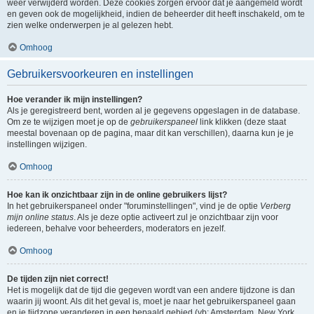
weer verwijderd worden. Deze cookies zorgen ervoor dat je aangemeld wordt
en geven ook de mogelijkheid, indien de beheerder dit heeft inschakeld, om te
zien welke onderwerpen je al gelezen hebt.
Omhoog
Gebruikersvoorkeuren en instellingen
Hoe verander ik mijn instellingen?
Als je geregistreerd bent, worden al je gegevens opgeslagen in de database.
Om ze te wijzigen moet je op de
gebruikerspaneel
link klikken (deze staat
meestal bovenaan op de pagina, maar dit kan verschillen), daarna kun je je
instellingen wijzigen.
Omhoog
Hoe kan ik onzichtbaar zijn in de online gebruikers lijst?
In het gebruikerspaneel onder "foruminstellingen", vind je de optie
Verberg
mijn online status
. Als je deze optie activeert zul je onzichtbaar zijn voor
iedereen, behalve voor beheerders, moderators en jezelf.
Omhoog
De tijden zijn niet correct!
Het is mogelijk dat de tijd die gegeven wordt van een andere tijdzone is dan
waarin jij woont. Als dit het geval is, moet je naar het gebruikerspaneel gaan
en je tijdzone veranderen in een bepaald gebied (vb: Amsterdam, New York,