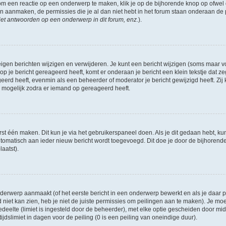
om een reactie op een onderwerp te maken, klik je op de bijhorende knop op ofwe
an aanmaken, de permissies die je al dan niet hebt in het forum staan onderaan de
et antwoorden op een onderwerp in dit forum, enz.
).
eigen berichten wijzigen en verwijderen. Je kunt een bericht wijzigen (soms maar voo
p je bericht gereageerd heeft, komt er onderaan je bericht een klein tekstje dat ze
ageerd heeft, evenmin als een beheerder of moderator je bericht gewijzigd heeft. 
r mogelijk zodra er iemand op gereageerd heeft.
rst één maken. Dit kun je via het gebruikerspaneel doen. Als je dit gedaan hebt, ku
automatisch aan ieder nieuw bericht wordt toegevoegd. Dit doe je door de bijhorende 
laatst).
erwerp aanmaakt (of het eerste bericht in een onderwerp bewerkt en als je daar pe
niet kan zien, heb je niet de juiste permissies om peilingen aan te maken). Je moet 
edeelte (limiet is ingesteld door de beheerder), met elke optie gescheiden door mi
jdslimiet in dagen voor de peiling (0 is een peiling van oneindige duur).