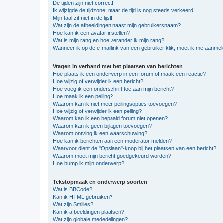
De tijden zijn niet correct!
Ik wijzigde de tijdzone, maar de tijd is nog steeds verkeerd!
Mijn taal zit niet in de lijst!
Wat zijn de afbeeldingen naast mijn gebruikersnaam?
Hoe kan ik een avatar instellen?
Wat is mijn rang en hoe verander ik mijn rang?
Wanneer ik op de e-maillink van een gebruiker klik, moet ik me aanme
Vragen in verband met het plaatsen van berichten
Hoe plaats ik een onderwerp in een forum of maak een reactie?
Hoe wijzig of verwijder ik een bericht?
Hoe voeg ik een onderschrift toe aan mijn bericht?
Hoe maak ik een peiling?
Waarom kan ik niet meer peilingsopties toevoegen?
Hoe wijzig of verwijder ik een peiling?
Waarom kan ik een bepaald forum niet openen?
Waarom kan ik geen bijlagen toevoegen?
Waarom ontving ik een waarschuwing?
Hoe kan ik berichten aan een moderator melden?
Waarvoor dient de "Opslaan"-knop bij het plaatsen van een bericht?
Waarom moet mijn bericht goedgekeurd worden?
Hoe bump ik mijn onderwerp?
Tekstopmaak en onderwerp soorten
Wat is BBCode?
Kan ik HTML gebruiken?
Wat zijn Smilies?
Kan ik afbeeldingen plaatsen?
Wat zijn globale mededelingen?