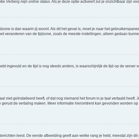
ptie
Verberg mijn online status
. Als je deze optie activeert zul je onzichtbaar zijn 
jdzone is dan waarin jij woont. Als dit het geval is, moet je naar het gebruikerspan
t veranderen van de tijdzone, zoals de meeste instellingen, alleen gedaan kunnen
 hebt ingevuld en de tijd is nog steeds anders, is waarschijnlijk de tijd op de serv
niet geïnstalleerd heeft, of dat nog niemand het forum in je taal vertaald heeft. Je
ag je gerust de vertaling maken. Meer informatie hieromtrent kan gevonden worden o
richten leest. De eerste afbeelding geeft aan welke rang je hebt, meestal zijn dit 