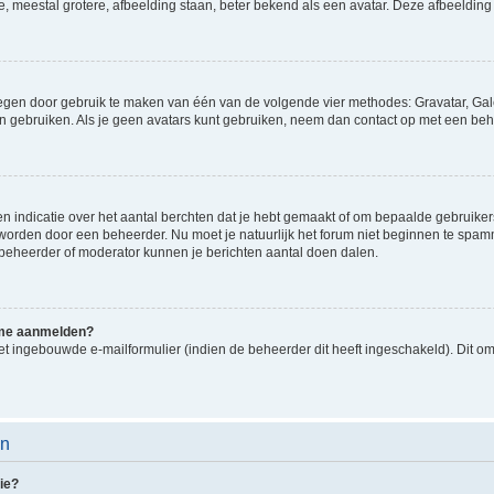
e, meestal grotere, afbeelding staan, beter bekend als een avatar. Deze afbeelding 
oegen door gebruik te maken van één van de volgende vier methodes: Gravatar, Gale
n gebruiken. Als je geen avatars kunt gebruiken, neem dan contact op met een beh
indicatie over het aantal berchten dat je hebt gemaakt of om bepaalde gebruikers 
d worden door een beheerder. Nu moet je natuurlijk het forum niet beginnen te sp
en beheerder of moderator kunnen je berichten aantal doen dalen.
k me aanmelden?
t ingebouwde e-mailformulier (indien de beheerder dit heeft ingeschakeld). Dit o
en
ie?