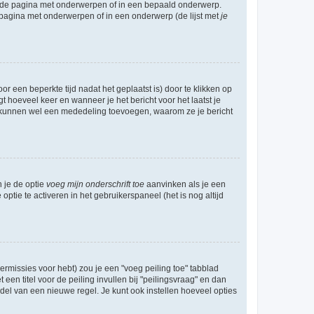
l de pagina met onderwerpen of in een bepaald onderwerp.
 pagina met onderwerpen of in een onderwerp (de lijst met
je
r een beperkte tijd nadat het geplaatst is) door te klikken op
gt hoeveel keer en wanneer je het bericht voor het laatst je
Zij kunnen wel een mededeling toevoegen, waarom ze je bericht
n je de optie
voeg mijn onderschrift toe
aanvinken als je een
optie te activeren in het gebruikerspaneel (het is nog altijd
rmissies voor hebt) zou je een "voeg peiling toe" tabblad
een titel voor de peiling invullen bij "peilingsvraag" en dan
ddel van een nieuwe regel. Je kunt ook instellen hoeveel opties