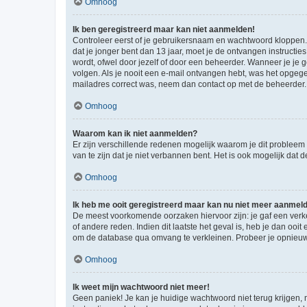
Omhoog
Ik ben geregistreerd maar kan niet aanmelden!
Controleer eerst of je gebruikersnaam en wachtwoord kloppen. I
dat je jonger bent dan 13 jaar, moet je de ontvangen instructi
wordt, ofwel door jezelf of door een beheerder. Wanneer je je 
volgen. Als je nooit een e-mail ontvangen hebt, was het opgege
mailadres correct was, neem dan contact op met de beheerder.
Omhoog
Waarom kan ik niet aanmelden?
Er zijn verschillende redenen mogelijk waarom je dit probleem
van te zijn dat je niet verbannen bent. Het is ook mogelijk dat
Omhoog
Ik heb me ooit geregistreerd maar kan nu niet meer aanmel
De meest voorkomende oorzaken hiervoor zijn: je gaf een verk
of andere reden. Indien dit laatste het geval is, heb je dan oo
om de database qua omvang te verkleinen. Probeer je opnieuw t
Omhoog
Ik weet mijn wachtwoord niet meer!
Geen paniek! Je kan je huidige wachtwoord niet terug krijgen,