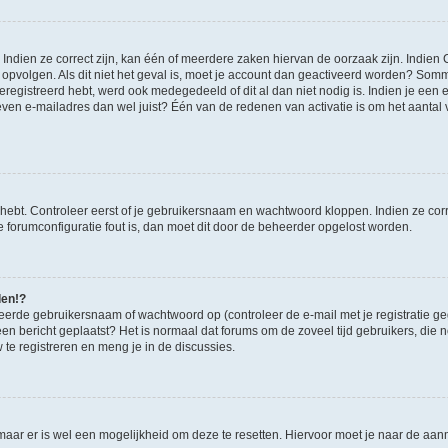
ndien ze correct zijn, kan één of meerdere zaken hiervan de oorzaak zijn. Indien C
es opvolgen. Als dit niet het geval is, moet je account dan geactiveerd worden? S
geregistreerd hebt, werd ook medegedeeld of dit al dan niet nodig is. Indien je een
ven e-mailadres dan wel juist? Één van de redenen van activatie is om het aantal va
 hebt. Controleer eerst of je gebruikersnaam en wachtwoord kloppen. Indien ze cor
 de forumconfiguratie fout is, dan moet dit door de beheerder opgelost worden.
den!?
eerde gebruikersnaam of wachtwoord op (controleer de e-mail met je registratie g
it een bericht geplaatst? Het is normaal dat forums om de zoveel tijd gebruikers, di
e registreren en meng je in de discussies.
 maar er is wel een mogelijkheid om deze te resetten. Hiervoor moet je naar de a