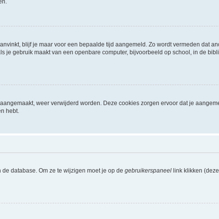
en.
aanvinkt, blijf je maar voor een bepaalde tijd aangemeld. Zo wordt vermeden dat a
ls je gebruik maakt van een openbare computer, bijvoorbeeld op school, in de biblio
ijn aangemaakt, weer verwijderd worden. Deze cookies zorgen ervoor dat je aangem
en hebt.
n de database. Om ze te wijzigen moet je op de
gebruikerspaneel
link klikken (dez