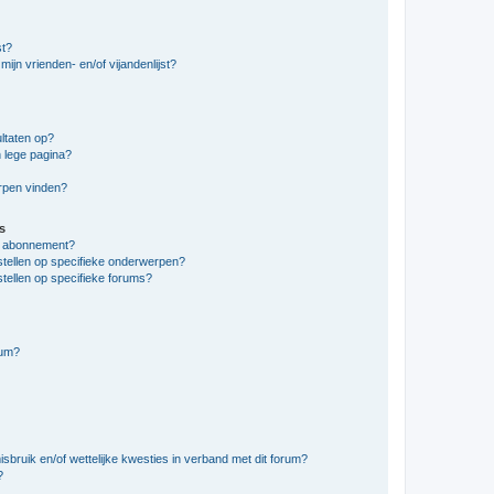
st?
ijn vrienden- en/of vijandenlijst?
ltaten op?
 lege pagina?
erpen vinden?
s
en abonnement?
stellen op specifieke onderwerpen?
tellen op specifieke forums?
rum?
bruik en/of wettelijke kwesties in verband met dit forum?
?