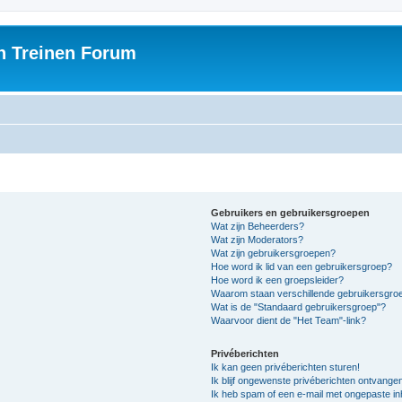
h Treinen Forum
Gebruikers en gebruikersgroepen
Wat zijn Beheerders?
Wat zijn Moderators?
Wat zijn gebruikersgroepen?
Hoe word ik lid van een gebruikersgroep?
Hoe word ik een groepsleider?
Waarom staan verschillende gebruikersgroe
Wat is de "Standaard gebruikersgroep"?
Waarvoor dient de "Het Team"-link?
Privéberichten
Ik kan geen privéberichten sturen!
Ik blijf ongewenste privéberichten ontvange
Ik heb spam of een e-mail met ongepaste i