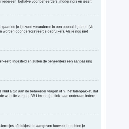
voor iedereen, behalve voor beheerders, moderators en jezelf.
eel gaan en je tijdzone veranderen in een bepaald gebied (vb:
 worden door geregistreerde gebruikers. Als je nog niet
er verkeerd ingesteld en zullen de beheerders een aanpassing
 kunt altijd aan de beheerder vragen of hij het talenpakket, dat
p de website van phpBB Limited (de link staat onderaan iedere
sterretjes of blokjes die aangeven hoeveel berichten je