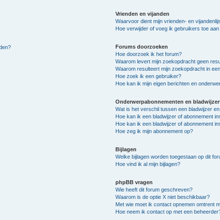
Vrienden en vijanden
Waarvoor dient mijn vrienden- en vijandenlij
Hoe verwijder of voeg ik gebruikers toe aan m
Forums doorzoeken
lden?
Hoe doorzoek ik het forum?
Waarom levert mijn zoekopdracht geen resu
Waarom resulteert mijn zoekopdracht in een
Hoe zoek ik een gebruiker?
Hoe kan ik mijn eigen berichten en onderw
Onderwerpabonnementen en bladwijzer
Wat is het verschil tussen een bladwijzer 
Hoe kan ik een bladwijzer of abonnement in
Hoe kan ik een bladwijzer of abonnement ins
Hoe zeg ik mijn abonnement op?
Bijlagen
Welke bijlagen worden toegestaan op dit fo
Hoe vind ik al mijn bijlagen?
phpBB vragen
Wie heeft dit forum geschreven?
Waarom is de optie X niet beschikbaar?
Met wie moet ik contact opnemen omtrent mis
Hoe neem ik contact op met een beheerder