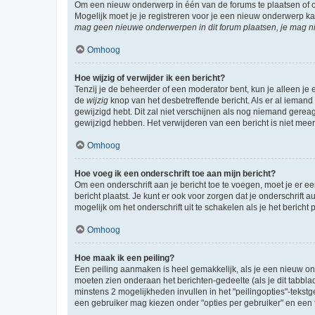
Om een nieuw onderwerp in één van de forums te plaatsen of 
Mogelijk moet je je registreren voor je een nieuw onderwerp k
mag geen nieuwe onderwerpen in dit forum plaatsen, je mag ni
Omhoog
Hoe wijzig of verwijder ik een bericht?
Tenzij je de beheerder of een moderator bent, kun je alleen je 
de
wijzig
knop van het desbetreffende bericht. Als er al iemand o
gewijzigd hebt. Dit zal niet verschijnen als nog niemand gere
gewijzigd hebben. Het verwijderen van een bericht is niet mee
Omhoog
Hoe voeg ik een onderschrift toe aan mijn bericht?
Om een onderschrift aan je bericht toe te voegen, moet je er ee
bericht plaatst. Je kunt er ook voor zorgen dat je onderschrift 
mogelijk om het onderschrift uit te schakelen als je het bericht p
Omhoog
Hoe maak ik een peiling?
Een peiling aanmaken is heel gemakkelijk, als je een nieuw ond
moeten zien onderaan het berichten-gedeelte (als je dit tabblad 
minstens 2 mogelijkheden invullen in het "peilingopties"-tekstg
een gebruiker mag kiezen onder "opties per gebruiker" en een ti