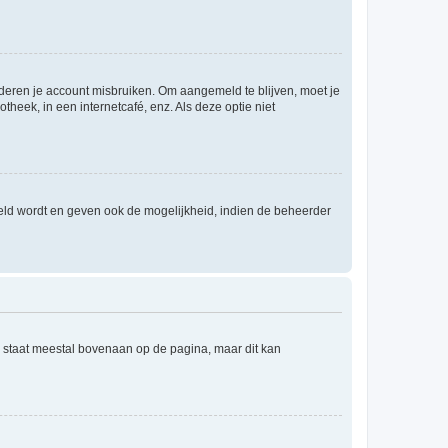
nderen je account misbruiken. Om aangemeld te blijven, moet je
theek, in een internetcafé, enz. Als deze optie niet
eld wordt en geven ook de mogelijkheid, indien de beheerder
e staat meestal bovenaan op de pagina, maar dit kan