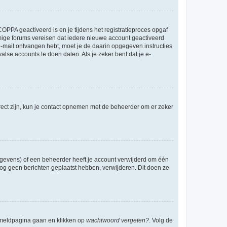
OPPA geactiveerd is en je tijdens het registratieproces opgaf
ommige forums vereisen dat iedere nieuwe account geactiveerd
 e-mail ontvangen hebt, moet je de daarin opgegeven instructies
lse accounts te doen dalen. Als je zeker bent dat je e-
rect zijn, kun je contact opnemen met de beheerder om er zeker
egevens) of een beheerder heeft je account verwijderd om één
e nog geen berichten geplaatst hebben, verwijderen. Dit doen ze
anmeldpagina gaan en klikken op
wachtwoord vergeten?
. Volg de