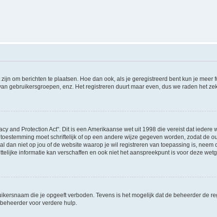
 zijn om berichten te plaatsen. Hoe dan ook, als je geregistreerd bent kun je meer
 van gebruikersgroepen, enz. Het registreren duurt maar even, dus we raden het ze
acy and Protection Act". Dit is een Amerikaanse wet uit 1998 die vereist dat ieder
 toestemming moet schriftelijk of op een andere wijze gegeven worden, zodat de 
et al dan niet op jou of de website waarop je wil registreren van toepassing is, nee
lijke informatie kan verschaffen en ook niet het aanspreekpunt is voor deze wetge
ikersnaam die je opgeeft verboden. Tevens is het mogelijk dat de beheerder de regi
beheerder voor verdere hulp.