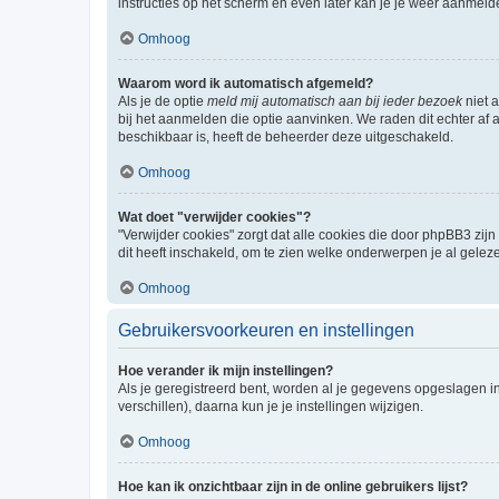
instructies op het scherm en even later kan je je weer aanmeld
Omhoog
Waarom word ik automatisch afgemeld?
Als je de optie
meld mij automatisch aan bij ieder bezoek
niet 
bij het aanmelden die optie aanvinken. We raden dit echter af a
beschikbaar is, heeft de beheerder deze uitgeschakeld.
Omhoog
Wat doet "verwijder cookies"?
"Verwijder cookies" zorgt dat alle cookies die door phpBB3 z
dit heeft inschakeld, om te zien welke onderwerpen je al gelez
Omhoog
Gebruikersvoorkeuren en instellingen
Hoe verander ik mijn instellingen?
Als je geregistreerd bent, worden al je gegevens opgeslagen i
verschillen), daarna kun je je instellingen wijzigen.
Omhoog
Hoe kan ik onzichtbaar zijn in de online gebruikers lijst?