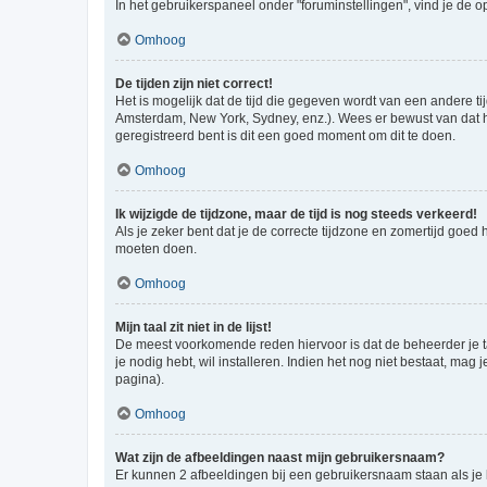
In het gebruikerspaneel onder "foruminstellingen", vind je de o
Omhoog
De tijden zijn niet correct!
Het is mogelijk dat de tijd die gegeven wordt van een andere ti
Amsterdam, New York, Sydney, enz.). Wees er bewust van dat he
geregistreerd bent is dit een goed moment om dit te doen.
Omhoog
Ik wijzigde de tijdzone, maar de tijd is nog steeds verkeerd!
Als je zeker bent dat je de correcte tijdzone en zomertijd goed
moeten doen.
Omhoog
Mijn taal zit niet in de lijst!
De meest voorkomende reden hiervoor is dat de beheerder je taal 
je nodig hebt, wil installeren. Indien het nog niet bestaat, m
pagina).
Omhoog
Wat zijn de afbeeldingen naast mijn gebruikersnaam?
Er kunnen 2 afbeeldingen bij een gebruikersnaam staan als je be