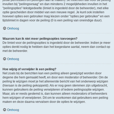
juiste permissies om peilingen aan te maken). Je moet een titel voor de peiling
invullen bij "peilingsvraag" en dan minstens 2 mogelijkheden invullen in het
"peilingopties"-tekstgedeelte (limiet is ingesteld door de beheerder), met elke
optie gescheiden door middel van een nieuwe regel. Je kunt ook instellen
hoeveel opties een gebruiker mag kiezen onder "opties per gebruiker" en een
tijdslimiet in dagen voor de peiling (0 is een peiling van oneindige duur).
Omhoog
Waarom kan ik niet meer peilingsopties toevoegen?
De limiet voor de peilingsopties is ingesteld door de beheerder. Indien je meer
opties denkt nodig te hebben dan het toegestane aantal, neem dan contact op
met de beheerder.
Omhoog
Hoe wijzig of verwijder ik een peiling?
Net zoals bij de berichten kan een peiling alleen gewijzigd worden door
degene die hem gemaakt heeft, en door een moderator of beheerder. Om de
peiling te wijzigen moet je het allereerste bericht van het onderwerp wijzigen
(hieraan is de peiling gekoppeld). Als er nog geen stemmen zijn uitgebracht,
kunnen gebruikers de peiling verwijderen of iedere peilingsoptie wijzigen.
Maar, als er reeds gestemd is, dan kunnen alleen moderators of beheerders
hem wijzigen of verwijderen. Dit om te voorkomen dat gebruikers een peiling
maken en deze daarna vervalsen door de opties te wijzigen.
Omhoog