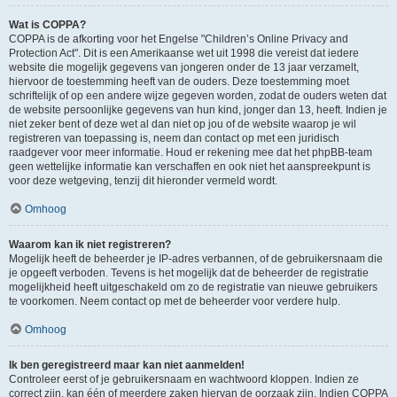
Wat is COPPA?
COPPA is de afkorting voor het Engelse "Children’s Online Privacy and
Protection Act". Dit is een Amerikaanse wet uit 1998 die vereist dat iedere
website die mogelijk gegevens van jongeren onder de 13 jaar verzamelt,
hiervoor de toestemming heeft van de ouders. Deze toestemming moet
schriftelijk of op een andere wijze gegeven worden, zodat de ouders weten dat
de website persoonlijke gegevens van hun kind, jonger dan 13, heeft. Indien je
niet zeker bent of deze wet al dan niet op jou of de website waarop je wil
registreren van toepassing is, neem dan contact op met een juridisch
raadgever voor meer informatie. Houd er rekening mee dat het phpBB-team
geen wettelijke informatie kan verschaffen en ook niet het aanspreekpunt is
voor deze wetgeving, tenzij dit hieronder vermeld wordt.
Omhoog
Waarom kan ik niet registreren?
Mogelijk heeft de beheerder je IP-adres verbannen, of de gebruikersnaam die
je opgeeft verboden. Tevens is het mogelijk dat de beheerder de registratie
mogelijkheid heeft uitgeschakeld om zo de registratie van nieuwe gebruikers
te voorkomen. Neem contact op met de beheerder voor verdere hulp.
Omhoog
Ik ben geregistreerd maar kan niet aanmelden!
Controleer eerst of je gebruikersnaam en wachtwoord kloppen. Indien ze
correct zijn, kan één of meerdere zaken hiervan de oorzaak zijn. Indien COPPA