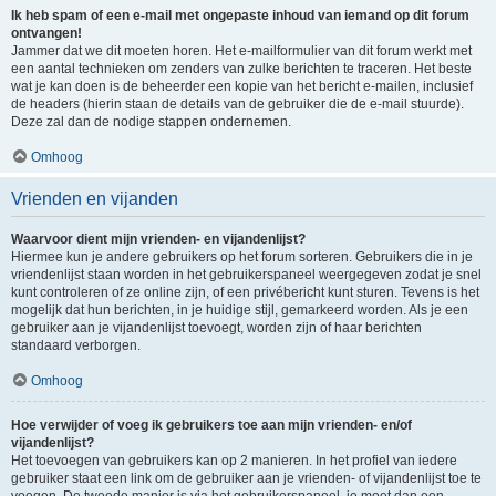
Ik heb spam of een e-mail met ongepaste inhoud van iemand op dit forum
ontvangen!
Jammer dat we dit moeten horen. Het e-mailformulier van dit forum werkt met
een aantal technieken om zenders van zulke berichten te traceren. Het beste
wat je kan doen is de beheerder een kopie van het bericht e-mailen, inclusief
de headers (hierin staan de details van de gebruiker die de e-mail stuurde).
Deze zal dan de nodige stappen ondernemen.
Omhoog
Vrienden en vijanden
Waarvoor dient mijn vrienden- en vijandenlijst?
Hiermee kun je andere gebruikers op het forum sorteren. Gebruikers die in je
vriendenlijst staan worden in het gebruikerspaneel weergegeven zodat je snel
kunt controleren of ze online zijn, of een privébericht kunt sturen. Tevens is het
mogelijk dat hun berichten, in je huidige stijl, gemarkeerd worden. Als je een
gebruiker aan je vijandenlijst toevoegt, worden zijn of haar berichten
standaard verborgen.
Omhoog
Hoe verwijder of voeg ik gebruikers toe aan mijn vrienden- en/of
vijandenlijst?
Het toevoegen van gebruikers kan op 2 manieren. In het profiel van iedere
gebruiker staat een link om de gebruiker aan je vrienden- of vijandenlijst toe te