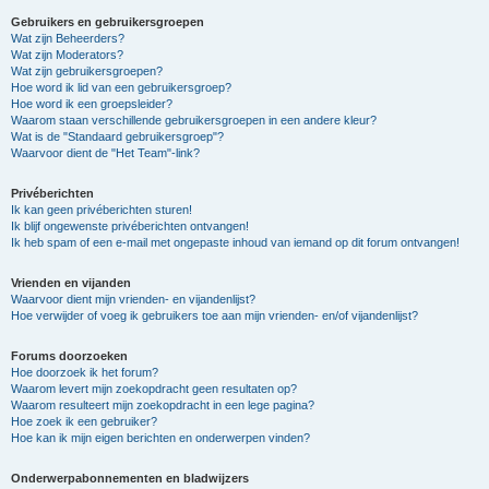
Gebruikers en gebruikersgroepen
Wat zijn Beheerders?
Wat zijn Moderators?
Wat zijn gebruikersgroepen?
Hoe word ik lid van een gebruikersgroep?
Hoe word ik een groepsleider?
Waarom staan verschillende gebruikersgroepen in een andere kleur?
Wat is de "Standaard gebruikersgroep"?
Waarvoor dient de "Het Team"-link?
Privéberichten
Ik kan geen privéberichten sturen!
Ik blijf ongewenste privéberichten ontvangen!
Ik heb spam of een e-mail met ongepaste inhoud van iemand op dit forum ontvangen!
Vrienden en vijanden
Waarvoor dient mijn vrienden- en vijandenlijst?
Hoe verwijder of voeg ik gebruikers toe aan mijn vrienden- en/of vijandenlijst?
Forums doorzoeken
Hoe doorzoek ik het forum?
Waarom levert mijn zoekopdracht geen resultaten op?
Waarom resulteert mijn zoekopdracht in een lege pagina?
Hoe zoek ik een gebruiker?
Hoe kan ik mijn eigen berichten en onderwerpen vinden?
Onderwerpabonnementen en bladwijzers