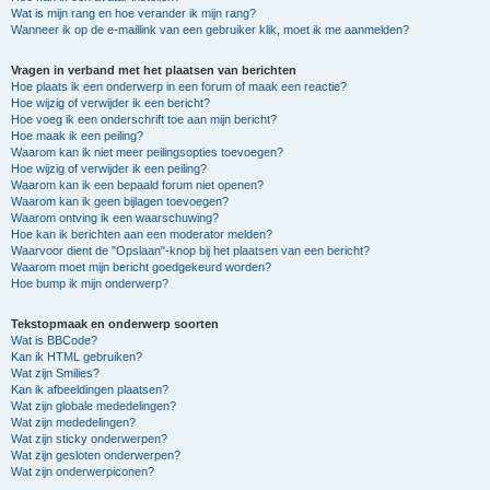
Wat is mijn rang en hoe verander ik mijn rang?
Wanneer ik op de e-maillink van een gebruiker klik, moet ik me aanmelden?
Vragen in verband met het plaatsen van berichten
Hoe plaats ik een onderwerp in een forum of maak een reactie?
Hoe wijzig of verwijder ik een bericht?
Hoe voeg ik een onderschrift toe aan mijn bericht?
Hoe maak ik een peiling?
Waarom kan ik niet meer peilingsopties toevoegen?
Hoe wijzig of verwijder ik een peiling?
Waarom kan ik een bepaald forum niet openen?
Waarom kan ik geen bijlagen toevoegen?
Waarom ontving ik een waarschuwing?
Hoe kan ik berichten aan een moderator melden?
Waarvoor dient de "Opslaan"-knop bij het plaatsen van een bericht?
Waarom moet mijn bericht goedgekeurd worden?
Hoe bump ik mijn onderwerp?
Tekstopmaak en onderwerp soorten
Wat is BBCode?
Kan ik HTML gebruiken?
Wat zijn Smilies?
Kan ik afbeeldingen plaatsen?
Wat zijn globale mededelingen?
Wat zijn mededelingen?
Wat zijn sticky onderwerpen?
Wat zijn gesloten onderwerpen?
Wat zijn onderwerpiconen?