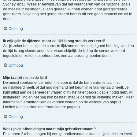
Sydney, enz.). Wees er bewust van dat het veranderen van de tijdzone, zoals
de meeste instellingen, alleen gedaan kunnen worden door geregistreerde
gebruikers. Als je nog niet geregistreerd bent is dit een goed moment om dit te
doen.
Omhoog
Ik wijzigde de tijdzone, maar de tijd is nog steeds verkeerd!
Als je zeker bent dat je de correcte tijdzone en zomertijd goed hebt ingevuld en
de tijd is nog steeds anders, is waarschijnlijk de tijd op de server verkeerd
ingesteld en zullen de beheerders een aanpassing moeten doen.
Omhoog
Mijn taal zit niet in de lijst!
De meest voorkomende reden hiervoor is dat de beheerder je taal niet
geïnstalleerd heeft, of dat nog niemand het forum in je taal vertaald heeft. Je
kunt altijd aan de beheerder vragen of hij het talenpakket, dat je nodig hebt, wil
installeren. Indien het nog niet bestaat, mag je gerust de vertaling maken. Meer
informatie hieromtrent kan gevonden worden op de website van phpBB
Limited (de link staat onderaan iedere pagina).
Omhoog
Wat zijn de afbeeldingen naast mijn gebruikersnaam?
Er kunnen 2 afbeeldingen bij een gebruikersnaam staan als je berichten leest.