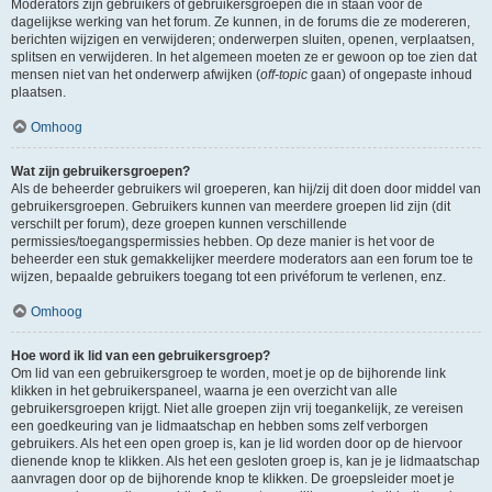
Moderators zijn gebruikers of gebruikersgroepen die in staan voor de
dagelijkse werking van het forum. Ze kunnen, in de forums die ze modereren,
berichten wijzigen en verwijderen; onderwerpen sluiten, openen, verplaatsen,
splitsen en verwijderen. In het algemeen moeten ze er gewoon op toe zien dat
mensen niet van het onderwerp afwijken (
off-topic
gaan) of ongepaste inhoud
plaatsen.
Omhoog
Wat zijn gebruikersgroepen?
Als de beheerder gebruikers wil groeperen, kan hij/zij dit doen door middel van
gebruikersgroepen. Gebruikers kunnen van meerdere groepen lid zijn (dit
verschilt per forum), deze groepen kunnen verschillende
permissies/toegangspermissies hebben. Op deze manier is het voor de
beheerder een stuk gemakkelijker meerdere moderators aan een forum toe te
wijzen, bepaalde gebruikers toegang tot een privéforum te verlenen, enz.
Omhoog
Hoe word ik lid van een gebruikersgroep?
Om lid van een gebruikersgroep te worden, moet je op de bijhorende link
klikken in het gebruikerspaneel, waarna je een overzicht van alle
gebruikersgroepen krijgt. Niet alle groepen zijn vrij toegankelijk, ze vereisen
een goedkeuring van je lidmaatschap en hebben soms zelf verborgen
gebruikers. Als het een open groep is, kan je lid worden door op de hiervoor
dienende knop te klikken. Als het een gesloten groep is, kan je je lidmaatschap
aanvragen door op de bijhorende knop te klikken. De groepsleider moet je