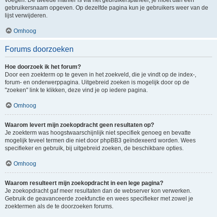
voegen. De tweede manier is via het gebruikerspaneel, je moet dan een
gebruikersnaam opgeven. Op dezelfde pagina kun je gebruikers weer van de
lijst verwijderen.
Omhoog
Forums doorzoeken
Hoe doorzoek ik het forum?
Door een zoekterm op te geven in het zoekveld, die je vindt op de index-,
forum- en onderwerppagina. Uitgebreid zoeken is mogelijk door op de
"zoeken" link te klikken, deze vind je op iedere pagina.
Omhoog
Waarom levert mijn zoekopdracht geen resultaten op?
Je zoekterm was hoogstwaarschijnlijk niet specifiek genoeg en bevatte
mogelijk teveel termen die niet door phpBB3 geïndexeerd worden. Wees
specifieker en gebruik, bij uitgebreid zoeken, de beschikbare opties.
Omhoog
Waarom resulteert mijn zoekopdracht in een lege pagina?
Je zoekopdracht gaf meer resultaten dan de webserver kon verwerken.
Gebruik de geavanceerde zoekfunctie en wees specifieker met zowel je
zoektermen als de te doorzoeken forums.