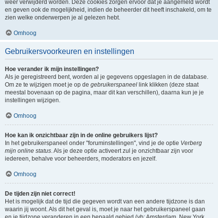
weer verwijderd worden. Deze cookies zorgen ervoor dat je aangemeld wordt
en geven ook de mogelijkheid, indien de beheerder dit heeft inschakeld, om te
zien welke onderwerpen je al gelezen hebt.
Omhoog
Gebruikersvoorkeuren en instellingen
Hoe verander ik mijn instellingen?
Als je geregistreerd bent, worden al je gegevens opgeslagen in de database.
Om ze te wijzigen moet je op de
gebruikerspaneel
link klikken (deze staat
meestal bovenaan op de pagina, maar dit kan verschillen), daarna kun je je
instellingen wijzigen.
Omhoog
Hoe kan ik onzichtbaar zijn in de online gebruikers lijst?
In het gebruikerspaneel onder "foruminstellingen", vind je de optie
Verberg
mijn online status
. Als je deze optie activeert zul je onzichtbaar zijn voor
iedereen, behalve voor beheerders, moderators en jezelf.
Omhoog
De tijden zijn niet correct!
Het is mogelijk dat de tijd die gegeven wordt van een andere tijdzone is dan
waarin jij woont. Als dit het geval is, moet je naar het gebruikerspaneel gaan
en je tijdzone veranderen in een bepaald gebied (vb: Amsterdam, New York,