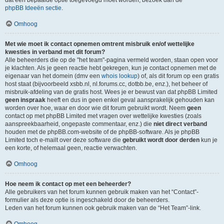
dat een bepaalde optie toegevoegd moet worden, bezoek dan de
phpBB Ideeën sectie
.
Omhoog
Met wie moet ik contact opnemen omtrent misbruik en/of wettelijke
kwesties in verband met dit forum?
Alle beheerders die op de "het team"-pagina vermeld worden, staan open voor
je klachten. Als je geen reactie hebt gekregen, kun je contact opnemen met de
eigenaar van het domein (dmv een
whois lookup
) of, als dit forum op een gratis
host staat (bijvoorbeeld xsbb.nl, nl.forums.cc, dotbb.be, enz.), het beheer of
misbruik-afdeling van de gratis host. Wees je er bewust van dat phpBB Limited
geen inspraak
heeft en dus in geen enkel geval aansprakelijk gehouden kan
worden over hoe, waar en door wie dit forum gebruikt wordt. Neem
geen
contact op met phpBB Limited met vragen over wettelijke kwesties (zoals
aanspreekbaarheid, ongepaste commentaar, enz.) die
niet direct verband
houden met de phpBB.com-website of de phpBB-software. Als je phpBB
Limited toch e-mailt over deze software die
gebruikt wordt door derden
kun je
een korte, of helemaal geen, reactie verwachten.
Omhoog
Hoe neem ik contact op met een beheerder?
Alle gebruikers van het forum kunnen gebruik maken van het “Contact”-
formulier als deze optie is ingeschakeld door de beheerders.
Leden van het forum kunnen ook gebruik maken van de “Het Team”-link.