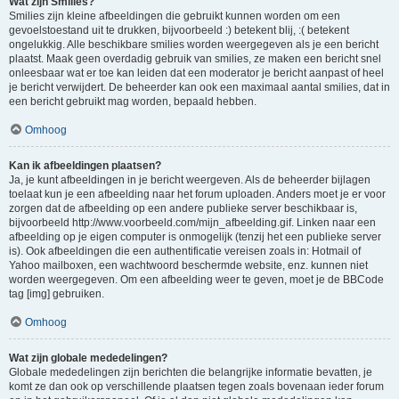
Wat zijn Smilies?
Smilies zijn kleine afbeeldingen die gebruikt kunnen worden om een
gevoelstoestand uit te drukken, bijvoorbeeld :) betekent blij, :( betekent
ongelukkig. Alle beschikbare smilies worden weergegeven als je een bericht
plaatst. Maak geen overdadig gebruik van smilies, ze maken een bericht snel
onleesbaar wat er toe kan leiden dat een moderator je bericht aanpast of heel
je bericht verwijdert. De beheerder kan ook een maximaal aantal smilies, dat in
een bericht gebruikt mag worden, bepaald hebben.
Omhoog
Kan ik afbeeldingen plaatsen?
Ja, je kunt afbeeldingen in je bericht weergeven. Als de beheerder bijlagen
toelaat kun je een afbeelding naar het forum uploaden. Anders moet je er voor
zorgen dat de afbeelding op een andere publieke server beschikbaar is,
bijvoorbeeld http://www.voorbeeld.com/mijn_afbeelding.gif. Linken naar een
afbeelding op je eigen computer is onmogelijk (tenzij het een publieke server
is). Ook afbeeldingen die een authentificatie vereisen zoals in: Hotmail of
Yahoo mailboxen, een wachtwoord beschermde website, enz. kunnen niet
worden weergegeven. Om een afbeelding weer te geven, moet je de BBCode
tag [img] gebruiken.
Omhoog
Wat zijn globale mededelingen?
Globale mededelingen zijn berichten die belangrijke informatie bevatten, je
komt ze dan ook op verschillende plaatsen tegen zoals bovenaan ieder forum