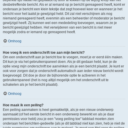
beperkte tijd nadat het geplaatst is) door te klikken op de
wijzig
knop van het
desbetreffende bericht. Als er al iemand op je bericht gereageerd heeft, komt er
onderaan je bericht een klein tekstje dat zegt hoeveel keer en wanneer je het
bericht voor het laatst je gewijzigd hebt. Dit zal niet verschijnen als nog
niemand gereageerd heeft, evenmin als een beheerder of moderator je bericht
gewijzigd heeft. Zij kunnen wel een mededeling toevoegen, waarom ze je
bericht gewijzigd hebben. Het verwijderen van een bericht is niet meer
mogelijk zodra er iemand op gereageerd heeft.
Omhoog
Hoe voeg ik een onderschrift toe aan mijn bericht?
Om een onderschrift aan je bericht toe te voegen, moet je er eerst één maken.
Dit kun je via het gebruikerspaneel doen. Als je dit gedaan hebt, kun je de
optie
voeg mijn onderschrift toe
aanvinken als je een bericht plaatst. Je kunt er
ook voor zorgen dat je onderschrift automatisch aan ieder nieuw bericht wordt
toegevoegd. Dit doe je door de bijhorende optie te activeren in het
gebruikerspaneel (het is nog altijd mogelijk om het onderschrift uit te
schakelen als je het bericht plaatst).
Omhoog
Hoe maak ik een peiling?
Een peiling aanmaken is heel gemakkelijk, als je een nieuw onderwerp
aanmaakt (of het eerste bericht in een onderwerp bewerkt en als je daar
permissies voor hebt) zou je een "voeg peiling toe" tabblad moeten zien
onderaan het berichten-gedeelte (als je dit tabblad niet kan zien, heb je niet de