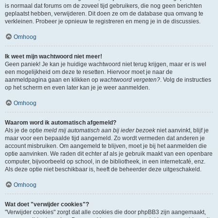
is normaal dat forums om de zoveel tijd gebruikers, die nog geen berichten
geplaatst hebben, verwijderen. Dit doen ze om de database qua omvang te
verkleinen. Probeer je opnieuw te registreren en meng je in de discussies.
Omhoog
Ik weet mijn wachtwoord niet meer!
Geen paniek! Je kan je huidige wachtwoord niet terug krijgen, maar er is wel
een mogelijkheid om deze te resetten. Hiervoor moet je naar de
aanmeldpagina gaan en klikken op
wachtwoord vergeten?
. Volg de instructies
op het scherm en even later kan je je weer aanmelden.
Omhoog
Waarom word ik automatisch afgemeld?
Als je de optie
meld mij automatisch aan bij ieder bezoek
niet aanvinkt, blijf je
maar voor een bepaalde tijd aangemeld. Zo wordt vermeden dat anderen je
account misbruiken. Om aangemeld te blijven, moet je bij het aanmelden die
optie aanvinken. We raden dit echter af als je gebruik maakt van een openbare
computer, bijvoorbeeld op school, in de bibliotheek, in een internetcafé, enz.
Als deze optie niet beschikbaar is, heeft de beheerder deze uitgeschakeld.
Omhoog
Wat doet "verwijder cookies"?
"Verwijder cookies" zorgt dat alle cookies die door phpBB3 zijn aangemaakt,