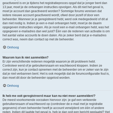
geactiveerd is en je tijdens het registratieproces opgaf dat je jonger bent dan
13 jaar, moet je de ontvangen instructies opvolgen. Als dit niet het geval is,
moet je account dan geactiveerd worden? Sommige forums vereisen dat
iedere nieuwe account geactiveerd wordt, ofwel door jezelf of door een
beheerder. Wanneer je je geregistreerd hebt, werd ook medegedeeld of dit al
dan niet nodig is. Indien je een e-mail ontvangen hebt, moet je de daarin
opgegeven instructies volgen. Als je nooit een e-mail ontvangen hebt, was het
opgegeven e-mailadres dan wel juist? Één van de redenen van activatie is om
het aantal valse accounts te doen dalen. Als je zeker bent dat je e-mailadres
correct was, neem dan contact op met de beheerder.
Omhoog
Waarom kan ik niet aanmelden?
Er zijn verschillende redenen mogelijk waarom je dit probleem hebt.
Controleer eerst of je gebruikersnaam en wachtwoord kloppen. Indien ze
correct zijn, kun je contact opnemen met de beheerder om er zeker van te zijn
dat je niet verbannen bent. Het is ook mogelijk dat de forumconfiguratie fout is,
dan moet dit door de beheerder opgelost worden.
Omhoog
Ik heb me ooit geregistreerd maar kan nu niet meer aanmelden!?
De meest voorkomende oorzaken hiervoor zijn: je gaf een verkeerde
gebruikersnaam of wachtwoord op (controleer de e-mail met je registratie
gegevens) of een beheerder heeft je account verwijderd om één of andere
reden. Indien dit laatste het geval is, heb je dan ooit een bericht geplaatst? Het