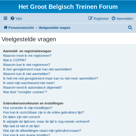
Het Groot Belgisch Treinen Forum
V&A
Registreer
Aanmelden
Z
Forumoverzicht
Veelgestelde vragen
o
Veelgestelde vragen
e
k
Aanmeld- en registratievragen
Waarom moet ik me registreren?
Wat is COPPA?
Waarom kan ik niet registreren?
Ik ben geregistreerd maar kan niet aanmelden!
Waarom kan ik niet aanmelden?
Ik heb me ooit geregistreerd maar kan nu niet meer aanmelden!?
Ik weet mijn wachtwoord niet meer!
Waarom word ik automatisch afgemeld?
Wat doet "verwijder cookies"?
Gebruikersvoorkeuren en instellingen
Hoe verander ik mijn instellingen?
Hoe kan ik onzichtbaar zijn in de online gebruikers lijst?
De tijden zijn niet correct!
Ik wijzigde de tijdzone, maar de tijd is nog steeds verkeerd!
Mijn taal zit niet in de lijst!
Wat zijn de afbeeldingen naast mijn gebruikersnaam?
Hoe kan ik een avatar instellen?