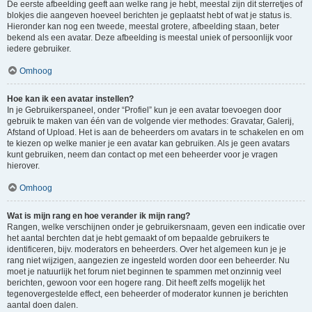
De eerste afbeelding geeft aan welke rang je hebt, meestal zijn dit sterretjes of
blokjes die aangeven hoeveel berichten je geplaatst hebt of wat je status is.
Hieronder kan nog een tweede, meestal grotere, afbeelding staan, beter
bekend als een avatar. Deze afbeelding is meestal uniek of persoonlijk voor
iedere gebruiker.
Omhoog
Hoe kan ik een avatar instellen?
In je Gebruikerspaneel, onder “Profiel” kun je een avatar toevoegen door
gebruik te maken van één van de volgende vier methodes: Gravatar, Galerij,
Afstand of Upload. Het is aan de beheerders om avatars in te schakelen en om
te kiezen op welke manier je een avatar kan gebruiken. Als je geen avatars
kunt gebruiken, neem dan contact op met een beheerder voor je vragen
hierover.
Omhoog
Wat is mijn rang en hoe verander ik mijn rang?
Rangen, welke verschijnen onder je gebruikersnaam, geven een indicatie over
het aantal berchten dat je hebt gemaakt of om bepaalde gebruikers te
identificeren, bijv. moderators en beheerders. Over het algemeen kun je je
rang niet wijzigen, aangezien ze ingesteld worden door een beheerder. Nu
moet je natuurlijk het forum niet beginnen te spammen met onzinnig veel
berichten, gewoon voor een hogere rang. Dit heeft zelfs mogelijk het
tegenovergestelde effect, een beheerder of moderator kunnen je berichten
aantal doen dalen.