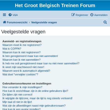
Het Groot Belgisch Treinen Forum
V&A
Registreer
Aanmelden
Z
Forumoverzicht
Veelgestelde vragen
o
Veelgestelde vragen
e
k
Aanmeld- en registratievragen
Waarom moet ik me registreren?
Wat is COPPA?
Waarom kan ik niet registreren?
Ik ben geregistreerd maar kan niet aanmelden!
Waarom kan ik niet aanmelden?
Ik heb me ooit geregistreerd maar kan nu niet meer aanmelden!?
Ik weet mijn wachtwoord niet meer!
Waarom word ik automatisch afgemeld?
Wat doet "verwijder cookies"?
Gebruikersvoorkeuren en instellingen
Hoe verander ik mijn instellingen?
Hoe kan ik onzichtbaar zijn in de online gebruikers lijst?
De tijden zijn niet correct!
Ik wijzigde de tijdzone, maar de tijd is nog steeds verkeerd!
Mijn taal zit niet in de lijst!
Wat zijn de afbeeldingen naast mijn gebruikersnaam?
Hoe kan ik een avatar instellen?