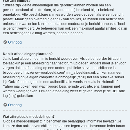
Wat zijn Smilies?
Smilies zijn kleine afbeeldingen die gebruikt kunnen worden om een
gevoelstoestand uit te drukken, bijvoorbeeld :) betekent blij, :( betekent
ongelukkig. Alle beschikbare smilies worden weergegeven als je een bericht
plaatst. Maak geen overdadig gebruik van smilies, ze maken een bericht snel
onleesbaar wat er toe kan leiden dat een moderator je bericht aanpast of heel
je bericht verwijdert. De beheerder kan ook een maximaal aantal smilies, dat in
een bericht gebruikt mag worden, bepaald hebben.
Omhoog
Kan ik afbeeldingen plaatsen?
Ja, je kunt afbeeldingen in je bericht weergeven. Als de beheerder bijlagen
toelaat kun je een afbeelding naar het forum uploaden. Anders moet je er voor
zorgen dat de afbeelding op een andere publieke server beschikbaar is,
bijvoorbeeld http://www.voorbeeld.com/mijn_afbeelding.gif. Linken naar een
afbeelding op je eigen computer is onmogelijk (tenzij het een publieke server
is). Ook afbeeldingen die een authentificatie vereisen zoals in: Hotmail of
Yahoo mailboxen, een wachtwoord beschermde website, enz. kunnen niet
worden weergegeven. Om een afbeelding weer te geven, moet je de BBCode
tag [img] gebruiken.
Omhoog
Wat zijn globale mededelingen?
Globale mededelingen zijn berichten die belangrijke informatie bevatten, je
komt ze dan ook op verschillende plaatsen tegen zoals bovenaan ieder forum