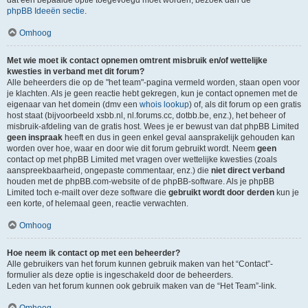
dat een bepaalde optie toegevoegd moet worden, bezoek dan de
phpBB Ideeën sectie
.
Omhoog
Met wie moet ik contact opnemen omtrent misbruik en/of wettelijke
kwesties in verband met dit forum?
Alle beheerders die op de "het team"-pagina vermeld worden, staan open voor
je klachten. Als je geen reactie hebt gekregen, kun je contact opnemen met de
eigenaar van het domein (dmv een
whois lookup
) of, als dit forum op een gratis
host staat (bijvoorbeeld xsbb.nl, nl.forums.cc, dotbb.be, enz.), het beheer of
misbruik-afdeling van de gratis host. Wees je er bewust van dat phpBB Limited
geen inspraak
heeft en dus in geen enkel geval aansprakelijk gehouden kan
worden over hoe, waar en door wie dit forum gebruikt wordt. Neem
geen
contact op met phpBB Limited met vragen over wettelijke kwesties (zoals
aanspreekbaarheid, ongepaste commentaar, enz.) die
niet direct verband
houden met de phpBB.com-website of de phpBB-software. Als je phpBB
Limited toch e-mailt over deze software die
gebruikt wordt door derden
kun je
een korte, of helemaal geen, reactie verwachten.
Omhoog
Hoe neem ik contact op met een beheerder?
Alle gebruikers van het forum kunnen gebruik maken van het “Contact”-
formulier als deze optie is ingeschakeld door de beheerders.
Leden van het forum kunnen ook gebruik maken van de “Het Team”-link.