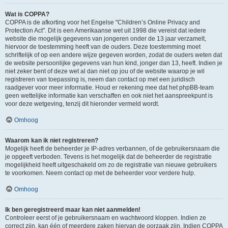
Wat is COPPA?
COPPA is de afkorting voor het Engelse "Children’s Online Privacy and
Protection Act". Dit is een Amerikaanse wet uit 1998 die vereist dat iedere
website die mogelijk gegevens van jongeren onder de 13 jaar verzamelt,
hiervoor de toestemming heeft van de ouders. Deze toestemming moet
schriftelijk of op een andere wijze gegeven worden, zodat de ouders weten dat
de website persoonlijke gegevens van hun kind, jonger dan 13, heeft. Indien je
niet zeker bent of deze wet al dan niet op jou of de website waarop je wil
registreren van toepassing is, neem dan contact op met een juridisch
raadgever voor meer informatie. Houd er rekening mee dat het phpBB-team
geen wettelijke informatie kan verschaffen en ook niet het aanspreekpunt is
voor deze wetgeving, tenzij dit hieronder vermeld wordt.
Omhoog
Waarom kan ik niet registreren?
Mogelijk heeft de beheerder je IP-adres verbannen, of de gebruikersnaam die
je opgeeft verboden. Tevens is het mogelijk dat de beheerder de registratie
mogelijkheid heeft uitgeschakeld om zo de registratie van nieuwe gebruikers
te voorkomen. Neem contact op met de beheerder voor verdere hulp.
Omhoog
Ik ben geregistreerd maar kan niet aanmelden!
Controleer eerst of je gebruikersnaam en wachtwoord kloppen. Indien ze
correct zijn, kan één of meerdere zaken hiervan de oorzaak zijn. Indien COPPA