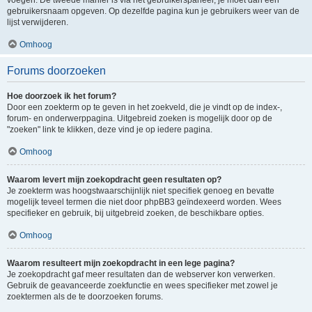
voegen. De tweede manier is via het gebruikerspaneel, je moet dan een
gebruikersnaam opgeven. Op dezelfde pagina kun je gebruikers weer van de
lijst verwijderen.
Omhoog
Forums doorzoeken
Hoe doorzoek ik het forum?
Door een zoekterm op te geven in het zoekveld, die je vindt op de index-,
forum- en onderwerppagina. Uitgebreid zoeken is mogelijk door op de
"zoeken" link te klikken, deze vind je op iedere pagina.
Omhoog
Waarom levert mijn zoekopdracht geen resultaten op?
Je zoekterm was hoogstwaarschijnlijk niet specifiek genoeg en bevatte
mogelijk teveel termen die niet door phpBB3 geïndexeerd worden. Wees
specifieker en gebruik, bij uitgebreid zoeken, de beschikbare opties.
Omhoog
Waarom resulteert mijn zoekopdracht in een lege pagina?
Je zoekopdracht gaf meer resultaten dan de webserver kon verwerken.
Gebruik de geavanceerde zoekfunctie en wees specifieker met zowel je
zoektermen als de te doorzoeken forums.