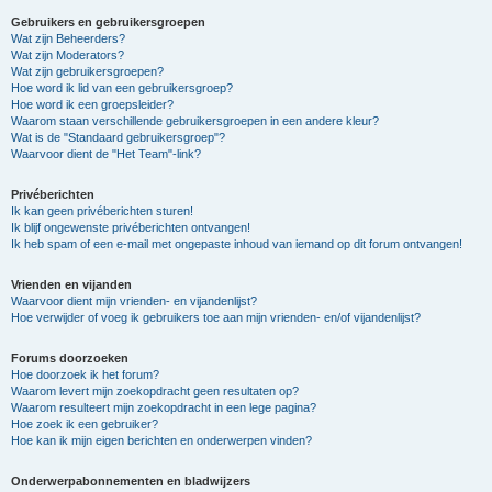
Gebruikers en gebruikersgroepen
Wat zijn Beheerders?
Wat zijn Moderators?
Wat zijn gebruikersgroepen?
Hoe word ik lid van een gebruikersgroep?
Hoe word ik een groepsleider?
Waarom staan verschillende gebruikersgroepen in een andere kleur?
Wat is de "Standaard gebruikersgroep"?
Waarvoor dient de "Het Team"-link?
Privéberichten
Ik kan geen privéberichten sturen!
Ik blijf ongewenste privéberichten ontvangen!
Ik heb spam of een e-mail met ongepaste inhoud van iemand op dit forum ontvangen!
Vrienden en vijanden
Waarvoor dient mijn vrienden- en vijandenlijst?
Hoe verwijder of voeg ik gebruikers toe aan mijn vrienden- en/of vijandenlijst?
Forums doorzoeken
Hoe doorzoek ik het forum?
Waarom levert mijn zoekopdracht geen resultaten op?
Waarom resulteert mijn zoekopdracht in een lege pagina?
Hoe zoek ik een gebruiker?
Hoe kan ik mijn eigen berichten en onderwerpen vinden?
Onderwerpabonnementen en bladwijzers