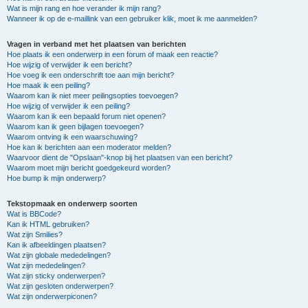
Wat is mijn rang en hoe verander ik mijn rang?
Wanneer ik op de e-maillink van een gebruiker klik, moet ik me aanmelden?
Vragen in verband met het plaatsen van berichten
Hoe plaats ik een onderwerp in een forum of maak een reactie?
Hoe wijzig of verwijder ik een bericht?
Hoe voeg ik een onderschrift toe aan mijn bericht?
Hoe maak ik een peiling?
Waarom kan ik niet meer peilingsopties toevoegen?
Hoe wijzig of verwijder ik een peiling?
Waarom kan ik een bepaald forum niet openen?
Waarom kan ik geen bijlagen toevoegen?
Waarom ontving ik een waarschuwing?
Hoe kan ik berichten aan een moderator melden?
Waarvoor dient de "Opslaan"-knop bij het plaatsen van een bericht?
Waarom moet mijn bericht goedgekeurd worden?
Hoe bump ik mijn onderwerp?
Tekstopmaak en onderwerp soorten
Wat is BBCode?
Kan ik HTML gebruiken?
Wat zijn Smilies?
Kan ik afbeeldingen plaatsen?
Wat zijn globale mededelingen?
Wat zijn mededelingen?
Wat zijn sticky onderwerpen?
Wat zijn gesloten onderwerpen?
Wat zijn onderwerpiconen?