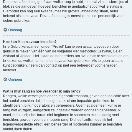
De eerste afbeelding geeft aan welke rang je hebt, meestal zijn dit sterretjes of
blokjes die aangeven hoeveel berichten je geplaatst hebt of wat je status is.
Hieronder kan nog een tweede, meestal grotere, afbeelding staan, beter
bekend als een avatar. Deze afbeelding is meestal uniek of persoonlijk voor
iedere gebruiker.
Omhoog
Hoe kan ik een avatar instellen?
In je Gebruikerspaneel, onder “Profiel” kun je een avatar toevoegen door
gebruik te maken van één van de volgende vier methodes: Gravatar, Galerij,
Afstand of Upload. Het is aan de beheerders om avatars in te schakelen en om
te kiezen op welke manier je een avatar kan gebruiken. Als je geen avatars
kunt gebruiken, neem dan contact op met een beheerder voor je vragen
hierover.
Omhoog
Wat is mijn rang en hoe verander ik mijn rang?
Rangen, welke verschijnen onder je gebruikersnaam, geven een indicatie over
het aantal berchten dat je hebt gemaakt of om bepaalde gebruikers te
identificeren, bijv. moderators en beheerders. Over het algemeen kun je je
rang niet wijzigen, aangezien ze ingesteld worden door een beheerder. Nu
moet je natuurlijk het forum niet beginnen te spammen met onzinnig veel
berichten, gewoon voor een hogere rang. Dit heeft zelfs mogelijk het
tegenovergestelde effect, een beheerder of moderator kunnen je berichten
aantal doen dalen.