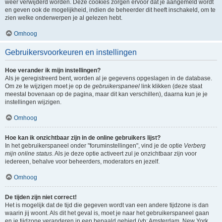
weer verwijderd worden. Deze cookies zorgen ervoor dat je aangemeld wordt
en geven ook de mogelijkheid, indien de beheerder dit heeft inschakeld, om te
zien welke onderwerpen je al gelezen hebt.
Omhoog
Gebruikersvoorkeuren en instellingen
Hoe verander ik mijn instellingen?
Als je geregistreerd bent, worden al je gegevens opgeslagen in de database.
Om ze te wijzigen moet je op de
gebruikerspaneel
link klikken (deze staat
meestal bovenaan op de pagina, maar dit kan verschillen), daarna kun je je
instellingen wijzigen.
Omhoog
Hoe kan ik onzichtbaar zijn in de online gebruikers lijst?
In het gebruikerspaneel onder "foruminstellingen", vind je de optie
Verberg
mijn online status
. Als je deze optie activeert zul je onzichtbaar zijn voor
iedereen, behalve voor beheerders, moderators en jezelf.
Omhoog
De tijden zijn niet correct!
Het is mogelijk dat de tijd die gegeven wordt van een andere tijdzone is dan
waarin jij woont. Als dit het geval is, moet je naar het gebruikerspaneel gaan
en je tijdzone veranderen in een bepaald gebied (vb: Amsterdam, New York,