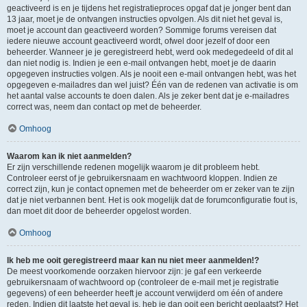
geactiveerd is en je tijdens het registratieproces opgaf dat je jonger bent dan
13 jaar, moet je de ontvangen instructies opvolgen. Als dit niet het geval is,
moet je account dan geactiveerd worden? Sommige forums vereisen dat
iedere nieuwe account geactiveerd wordt, ofwel door jezelf of door een
beheerder. Wanneer je je geregistreerd hebt, werd ook medegedeeld of dit al
dan niet nodig is. Indien je een e-mail ontvangen hebt, moet je de daarin
opgegeven instructies volgen. Als je nooit een e-mail ontvangen hebt, was het
opgegeven e-mailadres dan wel juist? Één van de redenen van activatie is om
het aantal valse accounts te doen dalen. Als je zeker bent dat je e-mailadres
correct was, neem dan contact op met de beheerder.
Omhoog
Waarom kan ik niet aanmelden?
Er zijn verschillende redenen mogelijk waarom je dit probleem hebt.
Controleer eerst of je gebruikersnaam en wachtwoord kloppen. Indien ze
correct zijn, kun je contact opnemen met de beheerder om er zeker van te zijn
dat je niet verbannen bent. Het is ook mogelijk dat de forumconfiguratie fout is,
dan moet dit door de beheerder opgelost worden.
Omhoog
Ik heb me ooit geregistreerd maar kan nu niet meer aanmelden!?
De meest voorkomende oorzaken hiervoor zijn: je gaf een verkeerde
gebruikersnaam of wachtwoord op (controleer de e-mail met je registratie
gegevens) of een beheerder heeft je account verwijderd om één of andere
reden. Indien dit laatste het geval is, heb je dan ooit een bericht geplaatst? Het