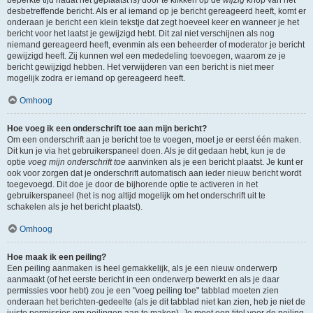
beperkte tijd nadat het geplaatst is) door te klikken op de
wijzig
knop van het
desbetreffende bericht. Als er al iemand op je bericht gereageerd heeft, komt er
onderaan je bericht een klein tekstje dat zegt hoeveel keer en wanneer je het
bericht voor het laatst je gewijzigd hebt. Dit zal niet verschijnen als nog
niemand gereageerd heeft, evenmin als een beheerder of moderator je bericht
gewijzigd heeft. Zij kunnen wel een mededeling toevoegen, waarom ze je
bericht gewijzigd hebben. Het verwijderen van een bericht is niet meer
mogelijk zodra er iemand op gereageerd heeft.
Omhoog
Hoe voeg ik een onderschrift toe aan mijn bericht?
Om een onderschrift aan je bericht toe te voegen, moet je er eerst één maken.
Dit kun je via het gebruikerspaneel doen. Als je dit gedaan hebt, kun je de
optie
voeg mijn onderschrift toe
aanvinken als je een bericht plaatst. Je kunt er
ook voor zorgen dat je onderschrift automatisch aan ieder nieuw bericht wordt
toegevoegd. Dit doe je door de bijhorende optie te activeren in het
gebruikerspaneel (het is nog altijd mogelijk om het onderschrift uit te
schakelen als je het bericht plaatst).
Omhoog
Hoe maak ik een peiling?
Een peiling aanmaken is heel gemakkelijk, als je een nieuw onderwerp
aanmaakt (of het eerste bericht in een onderwerp bewerkt en als je daar
permissies voor hebt) zou je een "voeg peiling toe" tabblad moeten zien
onderaan het berichten-gedeelte (als je dit tabblad niet kan zien, heb je niet de