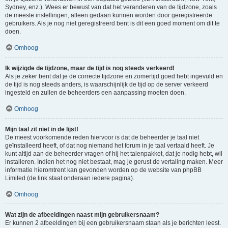
Sydney, enz.). Wees er bewust van dat het veranderen van de tijdzone, zoals
de meeste instellingen, alleen gedaan kunnen worden door geregistreerde
gebruikers. Als je nog niet geregistreerd bent is dit een goed moment om dit te
doen.
Omhoog
Ik wijzigde de tijdzone, maar de tijd is nog steeds verkeerd!
Als je zeker bent dat je de correcte tijdzone en zomertijd goed hebt ingevuld en
de tijd is nog steeds anders, is waarschijnlijk de tijd op de server verkeerd
ingesteld en zullen de beheerders een aanpassing moeten doen.
Omhoog
Mijn taal zit niet in de lijst!
De meest voorkomende reden hiervoor is dat de beheerder je taal niet
geïnstalleerd heeft, of dat nog niemand het forum in je taal vertaald heeft. Je
kunt altijd aan de beheerder vragen of hij het talenpakket, dat je nodig hebt, wil
installeren. Indien het nog niet bestaat, mag je gerust de vertaling maken. Meer
informatie hieromtrent kan gevonden worden op de website van phpBB
Limited (de link staat onderaan iedere pagina).
Omhoog
Wat zijn de afbeeldingen naast mijn gebruikersnaam?
Er kunnen 2 afbeeldingen bij een gebruikersnaam staan als je berichten leest.