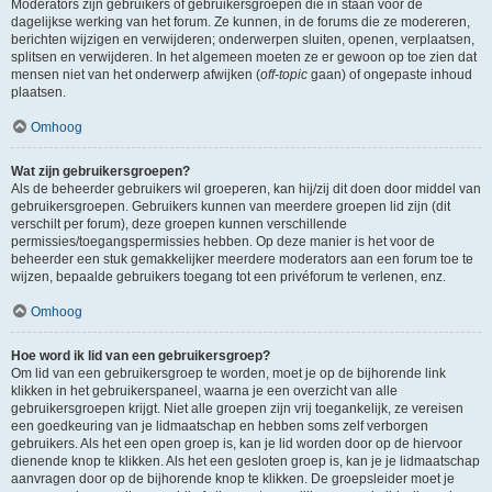
Moderators zijn gebruikers of gebruikersgroepen die in staan voor de
dagelijkse werking van het forum. Ze kunnen, in de forums die ze modereren,
berichten wijzigen en verwijderen; onderwerpen sluiten, openen, verplaatsen,
splitsen en verwijderen. In het algemeen moeten ze er gewoon op toe zien dat
mensen niet van het onderwerp afwijken (
off-topic
gaan) of ongepaste inhoud
plaatsen.
Omhoog
Wat zijn gebruikersgroepen?
Als de beheerder gebruikers wil groeperen, kan hij/zij dit doen door middel van
gebruikersgroepen. Gebruikers kunnen van meerdere groepen lid zijn (dit
verschilt per forum), deze groepen kunnen verschillende
permissies/toegangspermissies hebben. Op deze manier is het voor de
beheerder een stuk gemakkelijker meerdere moderators aan een forum toe te
wijzen, bepaalde gebruikers toegang tot een privéforum te verlenen, enz.
Omhoog
Hoe word ik lid van een gebruikersgroep?
Om lid van een gebruikersgroep te worden, moet je op de bijhorende link
klikken in het gebruikerspaneel, waarna je een overzicht van alle
gebruikersgroepen krijgt. Niet alle groepen zijn vrij toegankelijk, ze vereisen
een goedkeuring van je lidmaatschap en hebben soms zelf verborgen
gebruikers. Als het een open groep is, kan je lid worden door op de hiervoor
dienende knop te klikken. Als het een gesloten groep is, kan je je lidmaatschap
aanvragen door op de bijhorende knop te klikken. De groepsleider moet je