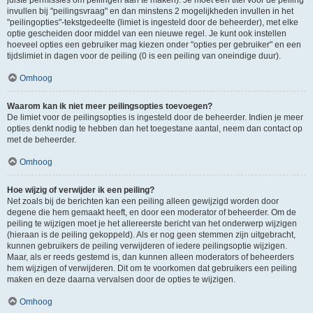
juiste permissies om peilingen aan te maken). Je moet een titel voor de peiling
invullen bij "peilingsvraag" en dan minstens 2 mogelijkheden invullen in het
"peilingopties"-tekstgedeelte (limiet is ingesteld door de beheerder), met elke
optie gescheiden door middel van een nieuwe regel. Je kunt ook instellen
hoeveel opties een gebruiker mag kiezen onder "opties per gebruiker" en een
tijdslimiet in dagen voor de peiling (0 is een peiling van oneindige duur).
Omhoog
Waarom kan ik niet meer peilingsopties toevoegen?
De limiet voor de peilingsopties is ingesteld door de beheerder. Indien je meer
opties denkt nodig te hebben dan het toegestane aantal, neem dan contact op
met de beheerder.
Omhoog
Hoe wijzig of verwijder ik een peiling?
Net zoals bij de berichten kan een peiling alleen gewijzigd worden door
degene die hem gemaakt heeft, en door een moderator of beheerder. Om de
peiling te wijzigen moet je het allereerste bericht van het onderwerp wijzigen
(hieraan is de peiling gekoppeld). Als er nog geen stemmen zijn uitgebracht,
kunnen gebruikers de peiling verwijderen of iedere peilingsoptie wijzigen.
Maar, als er reeds gestemd is, dan kunnen alleen moderators of beheerders
hem wijzigen of verwijderen. Dit om te voorkomen dat gebruikers een peiling
maken en deze daarna vervalsen door de opties te wijzigen.
Omhoog