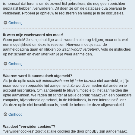
is normaal dat forums om de zoveel tijd gebruikers, die nog geen berichten
geplaatst hebben, verwijderen. Dit doen ze om de database qua omvang te
verkleinen. Probeer je opnieuw te registreren en meng je in de discussies.
Omhoog
Ik weet mijn wachtwoord niet meer!
Geen paniek! Je kan je huidige wachtwoord niet terug krijgen, maar er is wel
een mogelijkheid om deze te resetten. Hiervoor moet je naar de
aanmeldpagina gaan en klikken op
wachtwoord vergeten?
. Volg de instructies
op het scherm en even later kan je je weer aanmelden.
Omhoog
Waarom word ik automatisch afgemeld?
Als je de optie
meld mij automatisch aan bij ieder bezoek
niet aanvinkt, blijf je
maar voor een bepaalde tijd aangemeld. Zo wordt vermeden dat anderen je
account misbruiken. Om aangemeld te blijven, moet je bij het aanmelden die
optie aanvinken. We raden dit echter af als je gebruik maakt van een openbare
computer, bijvoorbeeld op school, in de bibliotheek, in een internetcafé, enz.
Als deze optie niet beschikbaar is, heeft de beheerder deze uitgeschakeld.
Omhoog
Wat doet "verwijder cookies"?
"Verwijder cookies" zorgt dat alle cookies die door phpBB3 zijn aangemaakt,