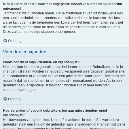
Ik heb spam of een e-mail met ongepaste inhoud van iemand op dit forum
ontvangen!
Jammer dat we dit moeten horen. Het e-mailformulier van dit forum werkt met
een aantal technieken om zenders van zulke berichten te traceren. Het beste
wat je kan doen is de beheerder een kopie van het bericht e-mailen, inclusief
de headers (hierin staan de details van de gebruiker die de e-mail stuurde).
Deze zal dan de nodige stappen ondernemen.
Omhoog
Vrienden en vijanden
Waarvoor dient mijn vrienden- en vijandenlijst?
Hiermee kun je andere gebruikers op het forum sorteren. Gebruikers die in je
vriendenlijst staan worden in het gebruikerspaneel weergegeven zodat je snel
kunt controleren of ze online zijn, of een privébericht kunt sturen. Tevens is het
mogelijk dat hun berichten, in je huidige stijl, gemarkeerd worden. Als je een
gebruiker aan je vijandenlijst toevoegt, worden zijn of haar berichten
standaard verborgen.
Omhoog
Hoe verwijder of voeg ik gebruikers toe aan mijn vrienden- en/of
vijandenlijst?
Het toevoegen van gebruikers kan op 2 manieren. In het profiel van iedere
gebruiker staat een link om de gebruiker aan je vrienden- of vijandenlijst toe te