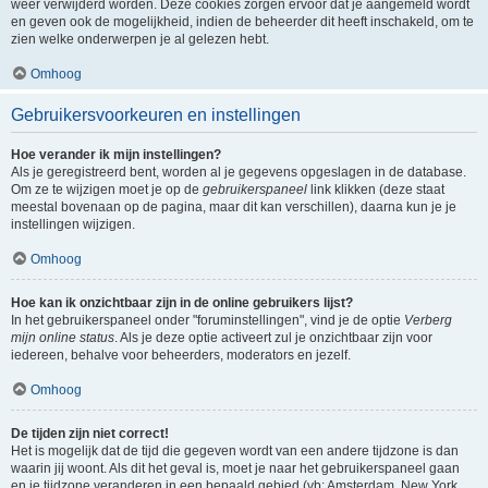
weer verwijderd worden. Deze cookies zorgen ervoor dat je aangemeld wordt
en geven ook de mogelijkheid, indien de beheerder dit heeft inschakeld, om te
zien welke onderwerpen je al gelezen hebt.
Omhoog
Gebruikersvoorkeuren en instellingen
Hoe verander ik mijn instellingen?
Als je geregistreerd bent, worden al je gegevens opgeslagen in de database.
Om ze te wijzigen moet je op de
gebruikerspaneel
link klikken (deze staat
meestal bovenaan op de pagina, maar dit kan verschillen), daarna kun je je
instellingen wijzigen.
Omhoog
Hoe kan ik onzichtbaar zijn in de online gebruikers lijst?
In het gebruikerspaneel onder "foruminstellingen", vind je de optie
Verberg
mijn online status
. Als je deze optie activeert zul je onzichtbaar zijn voor
iedereen, behalve voor beheerders, moderators en jezelf.
Omhoog
De tijden zijn niet correct!
Het is mogelijk dat de tijd die gegeven wordt van een andere tijdzone is dan
waarin jij woont. Als dit het geval is, moet je naar het gebruikerspaneel gaan
en je tijdzone veranderen in een bepaald gebied (vb: Amsterdam, New York,