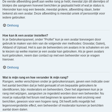
De eerste afbeelding geeft aan welke rang je hebt, meestal zijn dit sterretjes of
blokjes die aangeven hoeveel berichten je geplaatst hebt of wat je status is.
Hieronder kan nog een tweede, meestal grotere, afbeelding staan, beter
bekend als een avatar. Deze afbeelding is meestal uniek of persoonlijk voor
iedere gebruiker.
Omhoog
Hoe kan ik een avatar instellen?
In je Gebruikerspaneel, onder “Profiel” kun je een avatar toevoegen door
gebruik te maken van één van de volgende vier methodes: Gravatar, Galerij,
Afstand of Upload. Het is aan de beheerders om avatars in te schakelen en om
te kiezen op welke manier je een avatar kan gebruiken. Als je geen avatars
kunt gebruiken, neem dan contact op met een beheerder voor je vragen
hierover.
Omhoog
Wat is mijn rang en hoe verander ik mijn rang?
Rangen, welke verschijnen onder je gebruikersnaam, geven een indicatie over
het aantal berchten dat je hebt gemaakt of om bepaalde gebruikers te
identificeren, bijv. moderators en beheerders. Over het algemeen kun je je
rang niet wijzigen, aangezien ze ingesteld worden door een beheerder. Nu
moet je natuurlijk het forum niet beginnen te spammen met onzinnig veel
berichten, gewoon voor een hogere rang. Dit heeft zelfs mogelijk het
tegenovergestelde effect, een beheerder of moderator kunnen je berichten
aantal doen dalen.