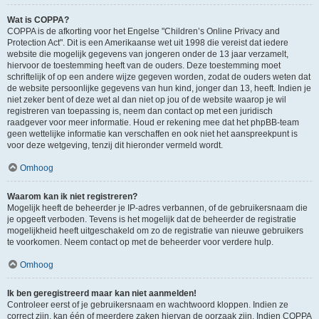
Wat is COPPA?
COPPA is de afkorting voor het Engelse "Children’s Online Privacy and
Protection Act". Dit is een Amerikaanse wet uit 1998 die vereist dat iedere
website die mogelijk gegevens van jongeren onder de 13 jaar verzamelt,
hiervoor de toestemming heeft van de ouders. Deze toestemming moet
schriftelijk of op een andere wijze gegeven worden, zodat de ouders weten dat
de website persoonlijke gegevens van hun kind, jonger dan 13, heeft. Indien je
niet zeker bent of deze wet al dan niet op jou of de website waarop je wil
registreren van toepassing is, neem dan contact op met een juridisch
raadgever voor meer informatie. Houd er rekening mee dat het phpBB-team
geen wettelijke informatie kan verschaffen en ook niet het aanspreekpunt is
voor deze wetgeving, tenzij dit hieronder vermeld wordt.
Omhoog
Waarom kan ik niet registreren?
Mogelijk heeft de beheerder je IP-adres verbannen, of de gebruikersnaam die
je opgeeft verboden. Tevens is het mogelijk dat de beheerder de registratie
mogelijkheid heeft uitgeschakeld om zo de registratie van nieuwe gebruikers
te voorkomen. Neem contact op met de beheerder voor verdere hulp.
Omhoog
Ik ben geregistreerd maar kan niet aanmelden!
Controleer eerst of je gebruikersnaam en wachtwoord kloppen. Indien ze
correct zijn, kan één of meerdere zaken hiervan de oorzaak zijn. Indien COPPA