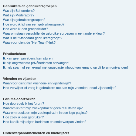
Gebruikers en gebruikersgroepen
Wat zijn Beheerders?
Wat zijn Moderators?
Wat zijn gebruikersgroepen?
Hoe word ik lid van een gebruikersgroep?
Hoe word ik een groepsleider?
Waarom staan verschillende gebruikersgroepen in een andere kleur?
Wat is de "Standaard gebruikersgroep"?
Waarvoor dient de "Het Team"-link?
Privéberichten
Ik kan geen privéberichten sturen!
Ik blijf ongewenste privéberichten ontvangen!
Ik heb spam of een e-mail met ongepaste inhoud van iemand op dit forum ontvangen!
Vrienden en vijanden
Waarvoor dient mijn vrienden- en vijandenlijst?
Hoe verwijder of voeg ik gebruikers toe aan mijn vrienden- en/of vijandenlijst?
Forums doorzoeken
Hoe doorzoek ik het forum?
Waarom levert mijn zoekopdracht geen resultaten op?
Waarom resulteert mijn zoekopdracht in een lege pagina?
Hoe zoek ik een gebruiker?
Hoe kan ik mijn eigen berichten en onderwerpen vinden?
Onderwerpabonnementen en bladwijzers