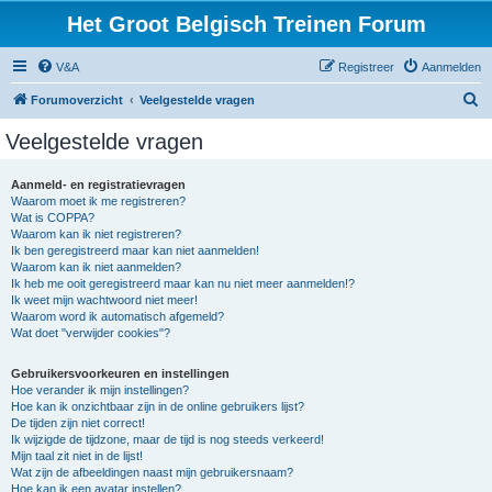
Het Groot Belgisch Treinen Forum
V&A
Registreer
Aanmelden
Z
Forumoverzicht
Veelgestelde vragen
o
Veelgestelde vragen
e
k
Aanmeld- en registratievragen
Waarom moet ik me registreren?
Wat is COPPA?
Waarom kan ik niet registreren?
Ik ben geregistreerd maar kan niet aanmelden!
Waarom kan ik niet aanmelden?
Ik heb me ooit geregistreerd maar kan nu niet meer aanmelden!?
Ik weet mijn wachtwoord niet meer!
Waarom word ik automatisch afgemeld?
Wat doet "verwijder cookies"?
Gebruikersvoorkeuren en instellingen
Hoe verander ik mijn instellingen?
Hoe kan ik onzichtbaar zijn in de online gebruikers lijst?
De tijden zijn niet correct!
Ik wijzigde de tijdzone, maar de tijd is nog steeds verkeerd!
Mijn taal zit niet in de lijst!
Wat zijn de afbeeldingen naast mijn gebruikersnaam?
Hoe kan ik een avatar instellen?