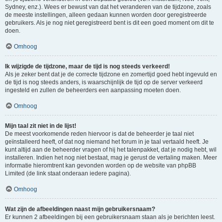
Sydney, enz.). Wees er bewust van dat het veranderen van de tijdzone, zoals
de meeste instellingen, alleen gedaan kunnen worden door geregistreerde
gebruikers. Als je nog niet geregistreerd bent is dit een goed moment om dit te
doen.
Omhoog
Ik wijzigde de tijdzone, maar de tijd is nog steeds verkeerd!
Als je zeker bent dat je de correcte tijdzone en zomertijd goed hebt ingevuld en
de tijd is nog steeds anders, is waarschijnlijk de tijd op de server verkeerd
ingesteld en zullen de beheerders een aanpassing moeten doen.
Omhoog
Mijn taal zit niet in de lijst!
De meest voorkomende reden hiervoor is dat de beheerder je taal niet
geïnstalleerd heeft, of dat nog niemand het forum in je taal vertaald heeft. Je
kunt altijd aan de beheerder vragen of hij het talenpakket, dat je nodig hebt, wil
installeren. Indien het nog niet bestaat, mag je gerust de vertaling maken. Meer
informatie hieromtrent kan gevonden worden op de website van phpBB
Limited (de link staat onderaan iedere pagina).
Omhoog
Wat zijn de afbeeldingen naast mijn gebruikersnaam?
Er kunnen 2 afbeeldingen bij een gebruikersnaam staan als je berichten leest.