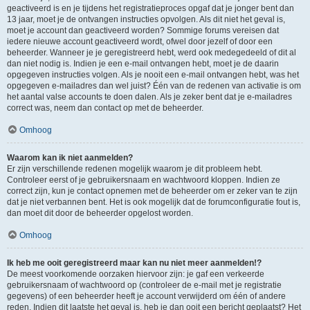
geactiveerd is en je tijdens het registratieproces opgaf dat je jonger bent dan
13 jaar, moet je de ontvangen instructies opvolgen. Als dit niet het geval is,
moet je account dan geactiveerd worden? Sommige forums vereisen dat
iedere nieuwe account geactiveerd wordt, ofwel door jezelf of door een
beheerder. Wanneer je je geregistreerd hebt, werd ook medegedeeld of dit al
dan niet nodig is. Indien je een e-mail ontvangen hebt, moet je de daarin
opgegeven instructies volgen. Als je nooit een e-mail ontvangen hebt, was het
opgegeven e-mailadres dan wel juist? Één van de redenen van activatie is om
het aantal valse accounts te doen dalen. Als je zeker bent dat je e-mailadres
correct was, neem dan contact op met de beheerder.
Omhoog
Waarom kan ik niet aanmelden?
Er zijn verschillende redenen mogelijk waarom je dit probleem hebt.
Controleer eerst of je gebruikersnaam en wachtwoord kloppen. Indien ze
correct zijn, kun je contact opnemen met de beheerder om er zeker van te zijn
dat je niet verbannen bent. Het is ook mogelijk dat de forumconfiguratie fout is,
dan moet dit door de beheerder opgelost worden.
Omhoog
Ik heb me ooit geregistreerd maar kan nu niet meer aanmelden!?
De meest voorkomende oorzaken hiervoor zijn: je gaf een verkeerde
gebruikersnaam of wachtwoord op (controleer de e-mail met je registratie
gegevens) of een beheerder heeft je account verwijderd om één of andere
reden. Indien dit laatste het geval is, heb je dan ooit een bericht geplaatst? Het