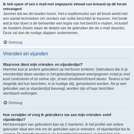
Ik heb spam of een e-mail met ongepaste inhoud van iemand op dit forum
ontvangen!
Jammer dat we dit moeten horen. Het e-mailformulier van dit forum werkt met
een aantal technieken om zenders van zulke berichten te traceren. Het beste
wat je kan doen is de beheerder een kopie van het bericht e-mailen, inclusief
de headers (hierin staan de details van de gebruiker die de e-mail stuurde).
Deze zal dan de nodige stappen ondernemen.
Omhoog
Vrienden en vijanden
Waarvoor dient mijn vrienden- en vijandenlijst?
Hiermee kun je andere gebruikers op het forum sorteren. Gebruikers die in je
vriendenlijst staan worden in het gebruikerspaneel weergegeven zodat je snel
kunt controleren of ze online zijn, of een privébericht kunt sturen. Tevens is het
mogelijk dat hun berichten, in je huidige stijl, gemarkeerd worden. Als je een
gebruiker aan je vijandenlijst toevoegt, worden zijn of haar berichten
standaard verborgen.
Omhoog
Hoe verwijder of voeg ik gebruikers toe aan mijn vrienden- en/of
vijandenlijst?
Het toevoegen van gebruikers kan op 2 manieren. In het profiel van iedere
gebruiker staat een link om de gebruiker aan je vrienden- of vijandenlijst toe te