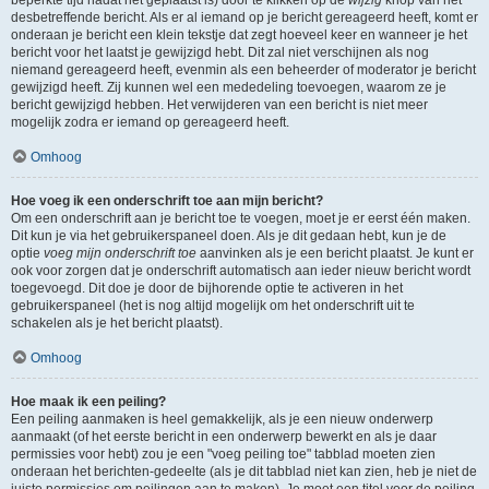
beperkte tijd nadat het geplaatst is) door te klikken op de
wijzig
knop van het
desbetreffende bericht. Als er al iemand op je bericht gereageerd heeft, komt er
onderaan je bericht een klein tekstje dat zegt hoeveel keer en wanneer je het
bericht voor het laatst je gewijzigd hebt. Dit zal niet verschijnen als nog
niemand gereageerd heeft, evenmin als een beheerder of moderator je bericht
gewijzigd heeft. Zij kunnen wel een mededeling toevoegen, waarom ze je
bericht gewijzigd hebben. Het verwijderen van een bericht is niet meer
mogelijk zodra er iemand op gereageerd heeft.
Omhoog
Hoe voeg ik een onderschrift toe aan mijn bericht?
Om een onderschrift aan je bericht toe te voegen, moet je er eerst één maken.
Dit kun je via het gebruikerspaneel doen. Als je dit gedaan hebt, kun je de
optie
voeg mijn onderschrift toe
aanvinken als je een bericht plaatst. Je kunt er
ook voor zorgen dat je onderschrift automatisch aan ieder nieuw bericht wordt
toegevoegd. Dit doe je door de bijhorende optie te activeren in het
gebruikerspaneel (het is nog altijd mogelijk om het onderschrift uit te
schakelen als je het bericht plaatst).
Omhoog
Hoe maak ik een peiling?
Een peiling aanmaken is heel gemakkelijk, als je een nieuw onderwerp
aanmaakt (of het eerste bericht in een onderwerp bewerkt en als je daar
permissies voor hebt) zou je een "voeg peiling toe" tabblad moeten zien
onderaan het berichten-gedeelte (als je dit tabblad niet kan zien, heb je niet de