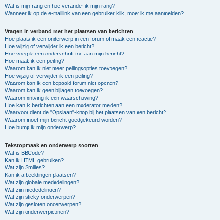
Wat is mijn rang en hoe verander ik mijn rang?
Wanneer ik op de e-maillink van een gebruiker klik, moet ik me aanmelden?
Vragen in verband met het plaatsen van berichten
Hoe plaats ik een onderwerp in een forum of maak een reactie?
Hoe wijzig of verwijder ik een bericht?
Hoe voeg ik een onderschrift toe aan mijn bericht?
Hoe maak ik een peiling?
Waarom kan ik niet meer peilingsopties toevoegen?
Hoe wijzig of verwijder ik een peiling?
Waarom kan ik een bepaald forum niet openen?
Waarom kan ik geen bijlagen toevoegen?
Waarom ontving ik een waarschuwing?
Hoe kan ik berichten aan een moderator melden?
Waarvoor dient de "Opslaan"-knop bij het plaatsen van een bericht?
Waarom moet mijn bericht goedgekeurd worden?
Hoe bump ik mijn onderwerp?
Tekstopmaak en onderwerp soorten
Wat is BBCode?
Kan ik HTML gebruiken?
Wat zijn Smilies?
Kan ik afbeeldingen plaatsen?
Wat zijn globale mededelingen?
Wat zijn mededelingen?
Wat zijn sticky onderwerpen?
Wat zijn gesloten onderwerpen?
Wat zijn onderwerpiconen?