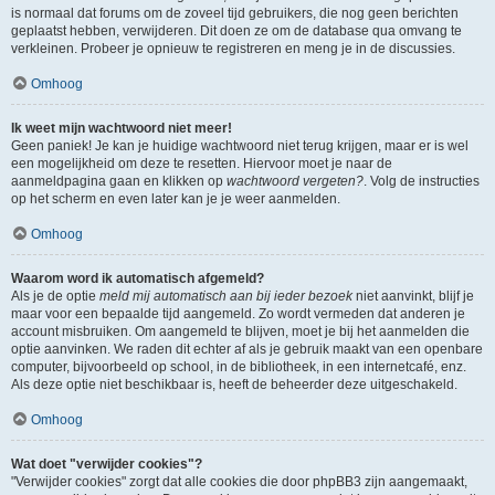
is normaal dat forums om de zoveel tijd gebruikers, die nog geen berichten
geplaatst hebben, verwijderen. Dit doen ze om de database qua omvang te
verkleinen. Probeer je opnieuw te registreren en meng je in de discussies.
Omhoog
Ik weet mijn wachtwoord niet meer!
Geen paniek! Je kan je huidige wachtwoord niet terug krijgen, maar er is wel
een mogelijkheid om deze te resetten. Hiervoor moet je naar de
aanmeldpagina gaan en klikken op
wachtwoord vergeten?
. Volg de instructies
op het scherm en even later kan je je weer aanmelden.
Omhoog
Waarom word ik automatisch afgemeld?
Als je de optie
meld mij automatisch aan bij ieder bezoek
niet aanvinkt, blijf je
maar voor een bepaalde tijd aangemeld. Zo wordt vermeden dat anderen je
account misbruiken. Om aangemeld te blijven, moet je bij het aanmelden die
optie aanvinken. We raden dit echter af als je gebruik maakt van een openbare
computer, bijvoorbeeld op school, in de bibliotheek, in een internetcafé, enz.
Als deze optie niet beschikbaar is, heeft de beheerder deze uitgeschakeld.
Omhoog
Wat doet "verwijder cookies"?
"Verwijder cookies" zorgt dat alle cookies die door phpBB3 zijn aangemaakt,