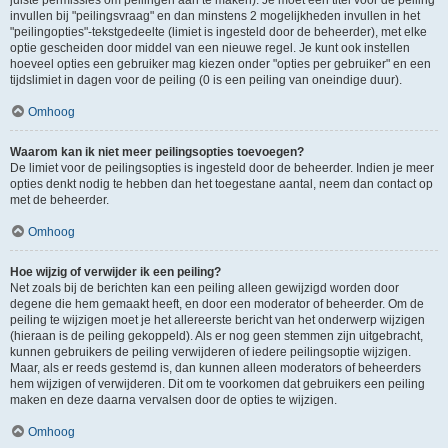
juiste permissies om peilingen aan te maken). Je moet een titel voor de peiling
invullen bij "peilingsvraag" en dan minstens 2 mogelijkheden invullen in het
"peilingopties"-tekstgedeelte (limiet is ingesteld door de beheerder), met elke
optie gescheiden door middel van een nieuwe regel. Je kunt ook instellen
hoeveel opties een gebruiker mag kiezen onder "opties per gebruiker" en een
tijdslimiet in dagen voor de peiling (0 is een peiling van oneindige duur).
Omhoog
Waarom kan ik niet meer peilingsopties toevoegen?
De limiet voor de peilingsopties is ingesteld door de beheerder. Indien je meer
opties denkt nodig te hebben dan het toegestane aantal, neem dan contact op
met de beheerder.
Omhoog
Hoe wijzig of verwijder ik een peiling?
Net zoals bij de berichten kan een peiling alleen gewijzigd worden door
degene die hem gemaakt heeft, en door een moderator of beheerder. Om de
peiling te wijzigen moet je het allereerste bericht van het onderwerp wijzigen
(hieraan is de peiling gekoppeld). Als er nog geen stemmen zijn uitgebracht,
kunnen gebruikers de peiling verwijderen of iedere peilingsoptie wijzigen.
Maar, als er reeds gestemd is, dan kunnen alleen moderators of beheerders
hem wijzigen of verwijderen. Dit om te voorkomen dat gebruikers een peiling
maken en deze daarna vervalsen door de opties te wijzigen.
Omhoog