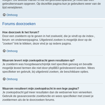
voegen. De tweede manier is via het gebruikerspaneel, je moet dan een
gebruikersnaam opgeven. Op dezelfde pagina kun je gebruikers weer van de
lijst verwijderen.
Omhoog
Forums doorzoeken
Hoe doorzoek ik het forum?
Door een zoekterm op te geven in het zoekveld, die je vindt op de index-,
forum- en onderwerppagina. Uitgebreid zoeken is mogelijk door op de
"zoeken" link te klikken, deze vind je op iedere pagina.
Omhoog
Waarom levert mijn zoekopdracht geen resultaten op?
Je zoekterm was hoogstwaarschijnlijk niet specifiek genoeg en bevatte
mogelijk teveel termen die niet door phpBB3 geïndexeerd worden. Wees
specifieker en gebruik, bij uitgebreid zoeken, de beschikbare opties.
Omhoog
Waarom resulteert mijn zoekopdracht in een lege pagina?
Je zoekopdracht gaf meer resultaten dan de webserver kon verwerken.
Gebruik de geavanceerde zoekfunctie en wees specifieker met zowel je
zoektermen als de te doorzoeken forums.