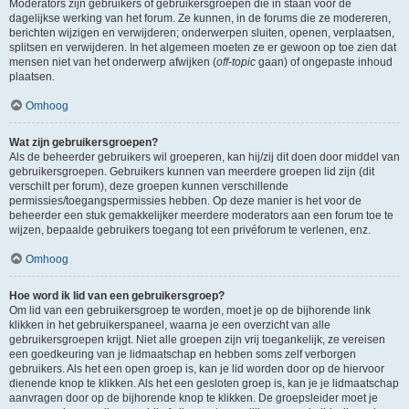
Moderators zijn gebruikers of gebruikersgroepen die in staan voor de
dagelijkse werking van het forum. Ze kunnen, in de forums die ze modereren,
berichten wijzigen en verwijderen; onderwerpen sluiten, openen, verplaatsen,
splitsen en verwijderen. In het algemeen moeten ze er gewoon op toe zien dat
mensen niet van het onderwerp afwijken (
off-topic
gaan) of ongepaste inhoud
plaatsen.
Omhoog
Wat zijn gebruikersgroepen?
Als de beheerder gebruikers wil groeperen, kan hij/zij dit doen door middel van
gebruikersgroepen. Gebruikers kunnen van meerdere groepen lid zijn (dit
verschilt per forum), deze groepen kunnen verschillende
permissies/toegangspermissies hebben. Op deze manier is het voor de
beheerder een stuk gemakkelijker meerdere moderators aan een forum toe te
wijzen, bepaalde gebruikers toegang tot een privéforum te verlenen, enz.
Omhoog
Hoe word ik lid van een gebruikersgroep?
Om lid van een gebruikersgroep te worden, moet je op de bijhorende link
klikken in het gebruikerspaneel, waarna je een overzicht van alle
gebruikersgroepen krijgt. Niet alle groepen zijn vrij toegankelijk, ze vereisen
een goedkeuring van je lidmaatschap en hebben soms zelf verborgen
gebruikers. Als het een open groep is, kan je lid worden door op de hiervoor
dienende knop te klikken. Als het een gesloten groep is, kan je je lidmaatschap
aanvragen door op de bijhorende knop te klikken. De groepsleider moet je