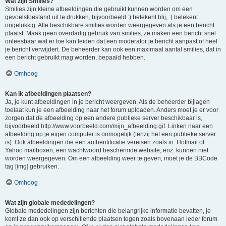
Wat zijn Smilies?
Smilies zijn kleine afbeeldingen die gebruikt kunnen worden om een
gevoelstoestand uit te drukken, bijvoorbeeld :) betekent blij, :( betekent
ongelukkig. Alle beschikbare smilies worden weergegeven als je een bericht
plaatst. Maak geen overdadig gebruik van smilies, ze maken een bericht snel
onleesbaar wat er toe kan leiden dat een moderator je bericht aanpast of heel
je bericht verwijdert. De beheerder kan ook een maximaal aantal smilies, dat in
een bericht gebruikt mag worden, bepaald hebben.
Omhoog
Kan ik afbeeldingen plaatsen?
Ja, je kunt afbeeldingen in je bericht weergeven. Als de beheerder bijlagen
toelaat kun je een afbeelding naar het forum uploaden. Anders moet je er voor
zorgen dat de afbeelding op een andere publieke server beschikbaar is,
bijvoorbeeld http://www.voorbeeld.com/mijn_afbeelding.gif. Linken naar een
afbeelding op je eigen computer is onmogelijk (tenzij het een publieke server
is). Ook afbeeldingen die een authentificatie vereisen zoals in: Hotmail of
Yahoo mailboxen, een wachtwoord beschermde website, enz. kunnen niet
worden weergegeven. Om een afbeelding weer te geven, moet je de BBCode
tag [img] gebruiken.
Omhoog
Wat zijn globale mededelingen?
Globale mededelingen zijn berichten die belangrijke informatie bevatten, je
komt ze dan ook op verschillende plaatsen tegen zoals bovenaan ieder forum