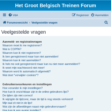
Het Groot Belgisch Treinen Forum
V&A
Registreer
Aanmelden
Z
Forumoverzicht
Veelgestelde vragen
o
Veelgestelde vragen
e
k
Aanmeld- en registratievragen
Waarom moet ik me registreren?
Wat is COPPA?
Waarom kan ik niet registreren?
Ik ben geregistreerd maar kan niet aanmelden!
Waarom kan ik niet aanmelden?
Ik heb me ooit geregistreerd maar kan nu niet meer aanmelden!?
Ik weet mijn wachtwoord niet meer!
Waarom word ik automatisch afgemeld?
Wat doet "verwijder cookies"?
Gebruikersvoorkeuren en instellingen
Hoe verander ik mijn instellingen?
Hoe kan ik onzichtbaar zijn in de online gebruikers lijst?
De tijden zijn niet correct!
Ik wijzigde de tijdzone, maar de tijd is nog steeds verkeerd!
Mijn taal zit niet in de lijst!
Wat zijn de afbeeldingen naast mijn gebruikersnaam?
Hoe kan ik een avatar instellen?