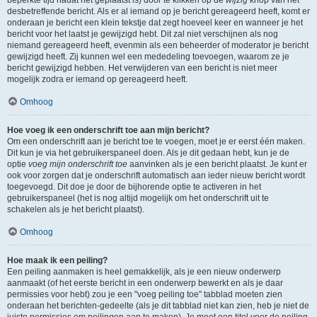
beperkte tijd nadat het geplaatst is) door te klikken op de
wijzig
knop van het
desbetreffende bericht. Als er al iemand op je bericht gereageerd heeft, komt er
onderaan je bericht een klein tekstje dat zegt hoeveel keer en wanneer je het
bericht voor het laatst je gewijzigd hebt. Dit zal niet verschijnen als nog
niemand gereageerd heeft, evenmin als een beheerder of moderator je bericht
gewijzigd heeft. Zij kunnen wel een mededeling toevoegen, waarom ze je
bericht gewijzigd hebben. Het verwijderen van een bericht is niet meer
mogelijk zodra er iemand op gereageerd heeft.
Omhoog
Hoe voeg ik een onderschrift toe aan mijn bericht?
Om een onderschrift aan je bericht toe te voegen, moet je er eerst één maken.
Dit kun je via het gebruikerspaneel doen. Als je dit gedaan hebt, kun je de
optie
voeg mijn onderschrift toe
aanvinken als je een bericht plaatst. Je kunt er
ook voor zorgen dat je onderschrift automatisch aan ieder nieuw bericht wordt
toegevoegd. Dit doe je door de bijhorende optie te activeren in het
gebruikerspaneel (het is nog altijd mogelijk om het onderschrift uit te
schakelen als je het bericht plaatst).
Omhoog
Hoe maak ik een peiling?
Een peiling aanmaken is heel gemakkelijk, als je een nieuw onderwerp
aanmaakt (of het eerste bericht in een onderwerp bewerkt en als je daar
permissies voor hebt) zou je een "voeg peiling toe" tabblad moeten zien
onderaan het berichten-gedeelte (als je dit tabblad niet kan zien, heb je niet de