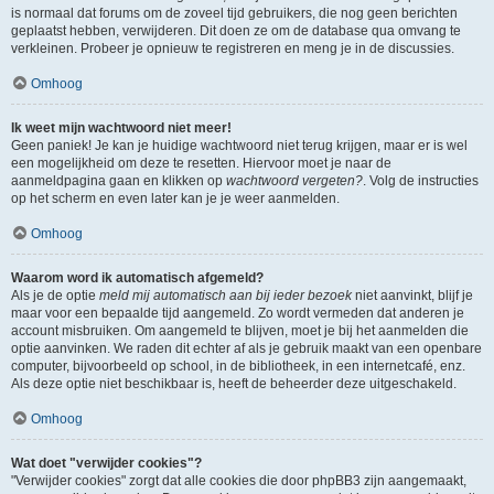
is normaal dat forums om de zoveel tijd gebruikers, die nog geen berichten
geplaatst hebben, verwijderen. Dit doen ze om de database qua omvang te
verkleinen. Probeer je opnieuw te registreren en meng je in de discussies.
Omhoog
Ik weet mijn wachtwoord niet meer!
Geen paniek! Je kan je huidige wachtwoord niet terug krijgen, maar er is wel
een mogelijkheid om deze te resetten. Hiervoor moet je naar de
aanmeldpagina gaan en klikken op
wachtwoord vergeten?
. Volg de instructies
op het scherm en even later kan je je weer aanmelden.
Omhoog
Waarom word ik automatisch afgemeld?
Als je de optie
meld mij automatisch aan bij ieder bezoek
niet aanvinkt, blijf je
maar voor een bepaalde tijd aangemeld. Zo wordt vermeden dat anderen je
account misbruiken. Om aangemeld te blijven, moet je bij het aanmelden die
optie aanvinken. We raden dit echter af als je gebruik maakt van een openbare
computer, bijvoorbeeld op school, in de bibliotheek, in een internetcafé, enz.
Als deze optie niet beschikbaar is, heeft de beheerder deze uitgeschakeld.
Omhoog
Wat doet "verwijder cookies"?
"Verwijder cookies" zorgt dat alle cookies die door phpBB3 zijn aangemaakt,