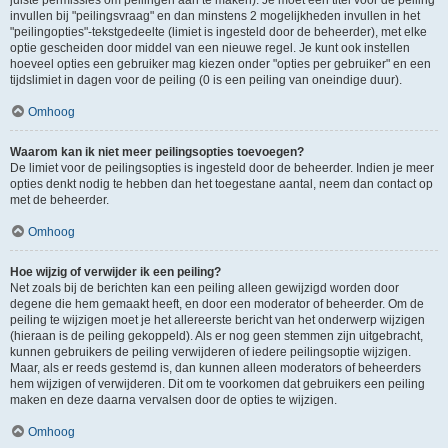
juiste permissies om peilingen aan te maken). Je moet een titel voor de peiling
invullen bij "peilingsvraag" en dan minstens 2 mogelijkheden invullen in het
"peilingopties"-tekstgedeelte (limiet is ingesteld door de beheerder), met elke
optie gescheiden door middel van een nieuwe regel. Je kunt ook instellen
hoeveel opties een gebruiker mag kiezen onder "opties per gebruiker" en een
tijdslimiet in dagen voor de peiling (0 is een peiling van oneindige duur).
Omhoog
Waarom kan ik niet meer peilingsopties toevoegen?
De limiet voor de peilingsopties is ingesteld door de beheerder. Indien je meer
opties denkt nodig te hebben dan het toegestane aantal, neem dan contact op
met de beheerder.
Omhoog
Hoe wijzig of verwijder ik een peiling?
Net zoals bij de berichten kan een peiling alleen gewijzigd worden door
degene die hem gemaakt heeft, en door een moderator of beheerder. Om de
peiling te wijzigen moet je het allereerste bericht van het onderwerp wijzigen
(hieraan is de peiling gekoppeld). Als er nog geen stemmen zijn uitgebracht,
kunnen gebruikers de peiling verwijderen of iedere peilingsoptie wijzigen.
Maar, als er reeds gestemd is, dan kunnen alleen moderators of beheerders
hem wijzigen of verwijderen. Dit om te voorkomen dat gebruikers een peiling
maken en deze daarna vervalsen door de opties te wijzigen.
Omhoog