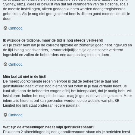
Sydney, enz.). Wees er bewust van dat het veranderen van de tijdzone, zoals
de meeste instellingen, alleen gedaan kunnen worden door geregistreerde
gebruikers. Als je nog niet geregistreerd bent is dit een goed moment om dit te
doen.
Omhoog
Ik wijzigde de tijdzone, maar de tijd is nog steeds verkeerd!
Als je zeker bent dat je de correcte tijdzone en zomertijd goed hebt ingevuld en
de tijd is nog steeds anders, is waarschijnlijk de tijd op de server verkeerd
ingesteld en zullen de beheerders een aanpassing moeten doen.
Omhoog
Mijn taal zit niet in de lijst!
De meest voorkomende reden hiervoor is dat de beheerder je taal niet
geïnstalleerd heeft, of dat nog niemand het forum in je taal vertaald heeft. Je
kunt altijd aan de beheerder vragen of hij het talenpakket, dat je nodig hebt, wil
installeren. Indien het nog niet bestaat, mag je gerust de vertaling maken. Meer
informatie hieromtrent kan gevonden worden op de website van phpBB
Limited (de link staat onderaan iedere pagina).
Omhoog
Wat zijn de afbeeldingen naast mijn gebruikersnaam?
Er kunnen 2 afbeeldingen bij een gebruikersnaam staan als je berichten leest.