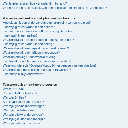
Wat is mijn rang en hoe verander ik mijn rang?
Wanneer ik op de e-maillink van een gebruiker klik, moet ik me aanmelden?
Vragen in verband met het plaatsen van berichten
Hoe plaats ik een onderwerp in een forum of maak een reactie?
Hoe wijzig of verwijder ik een bericht?
Hoe voeg ik een onderschrift toe aan mijn bericht?
Hoe maak ik een peiling?
Waarom kan ik niet meer peilingsopties toevoegen?
Hoe wijzig of verwijder ik een peiling?
Waarom kan ik een bepaald forum niet openen?
Waarom kan ik geen bijlagen toevoegen?
Waarom ontving ik een waarschuwing?
Hoe kan ik berichten aan een moderator melden?
Waarvoor dient de "Opslaan"-knop bij het plaatsen van een bericht?
Waarom moet mijn bericht goedgekeurd worden?
Hoe bump ik mijn onderwerp?
Tekstopmaak en onderwerp soorten
Wat is BBCode?
Kan ik HTML gebruiken?
Wat zijn Smilies?
Kan ik afbeeldingen plaatsen?
Wat zijn globale mededelingen?
Wat zijn mededelingen?
Wat zijn sticky onderwerpen?
Wat zijn gesloten onderwerpen?
Wat zijn onderwerpiconen?