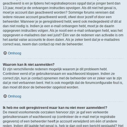
geactiveerd is en je tijdens het registratieproces opgaf dat je jonger bent dan
13 jaar, moet je de ontvangen instructies opvolgen. Als dit niet het geval is,
moet je account dan geactiveerd worden? Sommige forums vereisen dat
iedere nieuwe account geactiveerd wordt, ofwel door jezelf of door een
beheerder. Wanneer je je geregistreerd hebt, werd ook medegedeeld of dit al
dan niet nodig is. Indien je een e-mail ontvangen hebt, moet je de daarin
opgegeven instructies volgen. Als je nooit een e-mail ontvangen hebt, was het
opgegeven e-mailadres dan wel juist? Één van de redenen van activatie is om
het aantal valse accounts te doen dalen. Als je zeker bent dat je e-mailadres
correct was, neem dan contact op met de beheerder.
Omhoog
Waarom kan ik niet aanmelden?
Er zijn verschillende redenen mogelijk waarom je dit probleem hebt.
Controleer eerst of je gebruikersnaam en wachtwoord kloppen. Indien ze
correct zijn, kun je contact opnemen met de beheerder om er zeker van te zijn
dat je niet verbannen bent. Het is ook mogelijk dat de forumconfiguratie fout is,
dan moet dit door de beheerder opgelost worden.
Omhoog
Ik heb me ooit geregistreerd maar kan nu niet meer aanmelden!?
De meest voorkomende oorzaken hiervoor zijn: je gaf een verkeerde
gebruikersnaam of wachtwoord op (controleer de e-mail met je registratie
gegevens) of een beheerder heeft je account verwijderd om één of andere
reden. Indien dit laatste het geval is, heb je dan ooit een bericht geplaatst? Het