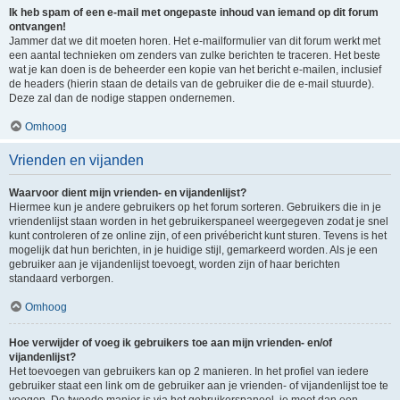
Ik heb spam of een e-mail met ongepaste inhoud van iemand op dit forum
ontvangen!
Jammer dat we dit moeten horen. Het e-mailformulier van dit forum werkt met
een aantal technieken om zenders van zulke berichten te traceren. Het beste
wat je kan doen is de beheerder een kopie van het bericht e-mailen, inclusief
de headers (hierin staan de details van de gebruiker die de e-mail stuurde).
Deze zal dan de nodige stappen ondernemen.
Omhoog
Vrienden en vijanden
Waarvoor dient mijn vrienden- en vijandenlijst?
Hiermee kun je andere gebruikers op het forum sorteren. Gebruikers die in je
vriendenlijst staan worden in het gebruikerspaneel weergegeven zodat je snel
kunt controleren of ze online zijn, of een privébericht kunt sturen. Tevens is het
mogelijk dat hun berichten, in je huidige stijl, gemarkeerd worden. Als je een
gebruiker aan je vijandenlijst toevoegt, worden zijn of haar berichten
standaard verborgen.
Omhoog
Hoe verwijder of voeg ik gebruikers toe aan mijn vrienden- en/of
vijandenlijst?
Het toevoegen van gebruikers kan op 2 manieren. In het profiel van iedere
gebruiker staat een link om de gebruiker aan je vrienden- of vijandenlijst toe te