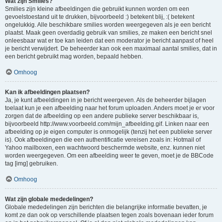
Wat zijn Smilies?
Smilies zijn kleine afbeeldingen die gebruikt kunnen worden om een
gevoelstoestand uit te drukken, bijvoorbeeld :) betekent blij, :( betekent
ongelukkig. Alle beschikbare smilies worden weergegeven als je een bericht
plaatst. Maak geen overdadig gebruik van smilies, ze maken een bericht snel
onleesbaar wat er toe kan leiden dat een moderator je bericht aanpast of heel
je bericht verwijdert. De beheerder kan ook een maximaal aantal smilies, dat in
een bericht gebruikt mag worden, bepaald hebben.
Omhoog
Kan ik afbeeldingen plaatsen?
Ja, je kunt afbeeldingen in je bericht weergeven. Als de beheerder bijlagen
toelaat kun je een afbeelding naar het forum uploaden. Anders moet je er voor
zorgen dat de afbeelding op een andere publieke server beschikbaar is,
bijvoorbeeld http://www.voorbeeld.com/mijn_afbeelding.gif. Linken naar een
afbeelding op je eigen computer is onmogelijk (tenzij het een publieke server
is). Ook afbeeldingen die een authentificatie vereisen zoals in: Hotmail of
Yahoo mailboxen, een wachtwoord beschermde website, enz. kunnen niet
worden weergegeven. Om een afbeelding weer te geven, moet je de BBCode
tag [img] gebruiken.
Omhoog
Wat zijn globale mededelingen?
Globale mededelingen zijn berichten die belangrijke informatie bevatten, je
komt ze dan ook op verschillende plaatsen tegen zoals bovenaan ieder forum