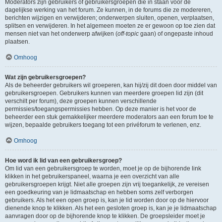
Moderators zijn gebruikers of gebruikersgroepen die in staan voor de
dagelijkse werking van het forum. Ze kunnen, in de forums die ze modereren,
berichten wijzigen en verwijderen; onderwerpen sluiten, openen, verplaatsen,
splitsen en verwijderen. In het algemeen moeten ze er gewoon op toe zien dat
mensen niet van het onderwerp afwijken (
off-topic
gaan) of ongepaste inhoud
plaatsen.
Omhoog
Wat zijn gebruikersgroepen?
Als de beheerder gebruikers wil groeperen, kan hij/zij dit doen door middel van
gebruikersgroepen. Gebruikers kunnen van meerdere groepen lid zijn (dit
verschilt per forum), deze groepen kunnen verschillende
permissies/toegangspermissies hebben. Op deze manier is het voor de
beheerder een stuk gemakkelijker meerdere moderators aan een forum toe te
wijzen, bepaalde gebruikers toegang tot een privéforum te verlenen, enz.
Omhoog
Hoe word ik lid van een gebruikersgroep?
Om lid van een gebruikersgroep te worden, moet je op de bijhorende link
klikken in het gebruikerspaneel, waarna je een overzicht van alle
gebruikersgroepen krijgt. Niet alle groepen zijn vrij toegankelijk, ze vereisen
een goedkeuring van je lidmaatschap en hebben soms zelf verborgen
gebruikers. Als het een open groep is, kan je lid worden door op de hiervoor
dienende knop te klikken. Als het een gesloten groep is, kan je je lidmaatschap
aanvragen door op de bijhorende knop te klikken. De groepsleider moet je