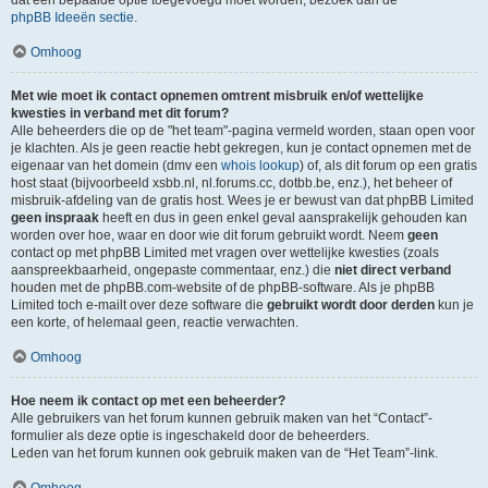
dat een bepaalde optie toegevoegd moet worden, bezoek dan de
phpBB Ideeën sectie
.
Omhoog
Met wie moet ik contact opnemen omtrent misbruik en/of wettelijke
kwesties in verband met dit forum?
Alle beheerders die op de "het team"-pagina vermeld worden, staan open voor
je klachten. Als je geen reactie hebt gekregen, kun je contact opnemen met de
eigenaar van het domein (dmv een
whois lookup
) of, als dit forum op een gratis
host staat (bijvoorbeeld xsbb.nl, nl.forums.cc, dotbb.be, enz.), het beheer of
misbruik-afdeling van de gratis host. Wees je er bewust van dat phpBB Limited
geen inspraak
heeft en dus in geen enkel geval aansprakelijk gehouden kan
worden over hoe, waar en door wie dit forum gebruikt wordt. Neem
geen
contact op met phpBB Limited met vragen over wettelijke kwesties (zoals
aanspreekbaarheid, ongepaste commentaar, enz.) die
niet direct verband
houden met de phpBB.com-website of de phpBB-software. Als je phpBB
Limited toch e-mailt over deze software die
gebruikt wordt door derden
kun je
een korte, of helemaal geen, reactie verwachten.
Omhoog
Hoe neem ik contact op met een beheerder?
Alle gebruikers van het forum kunnen gebruik maken van het “Contact”-
formulier als deze optie is ingeschakeld door de beheerders.
Leden van het forum kunnen ook gebruik maken van de “Het Team”-link.