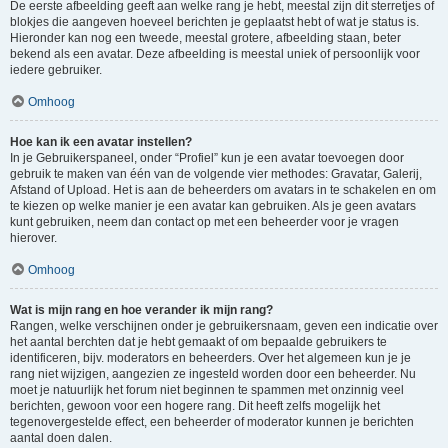
De eerste afbeelding geeft aan welke rang je hebt, meestal zijn dit sterretjes of
blokjes die aangeven hoeveel berichten je geplaatst hebt of wat je status is.
Hieronder kan nog een tweede, meestal grotere, afbeelding staan, beter
bekend als een avatar. Deze afbeelding is meestal uniek of persoonlijk voor
iedere gebruiker.
Omhoog
Hoe kan ik een avatar instellen?
In je Gebruikerspaneel, onder “Profiel” kun je een avatar toevoegen door
gebruik te maken van één van de volgende vier methodes: Gravatar, Galerij,
Afstand of Upload. Het is aan de beheerders om avatars in te schakelen en om
te kiezen op welke manier je een avatar kan gebruiken. Als je geen avatars
kunt gebruiken, neem dan contact op met een beheerder voor je vragen
hierover.
Omhoog
Wat is mijn rang en hoe verander ik mijn rang?
Rangen, welke verschijnen onder je gebruikersnaam, geven een indicatie over
het aantal berchten dat je hebt gemaakt of om bepaalde gebruikers te
identificeren, bijv. moderators en beheerders. Over het algemeen kun je je
rang niet wijzigen, aangezien ze ingesteld worden door een beheerder. Nu
moet je natuurlijk het forum niet beginnen te spammen met onzinnig veel
berichten, gewoon voor een hogere rang. Dit heeft zelfs mogelijk het
tegenovergestelde effect, een beheerder of moderator kunnen je berichten
aantal doen dalen.