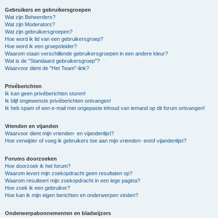
Gebruikers en gebruikersgroepen
Wat zijn Beheerders?
Wat zijn Moderators?
Wat zijn gebruikersgroepen?
Hoe word ik lid van een gebruikersgroep?
Hoe word ik een groepsleider?
Waarom staan verschillende gebruikersgroepen in een andere kleur?
Wat is de "Standaard gebruikersgroep"?
Waarvoor dient de "Het Team"-link?
Privéberichten
Ik kan geen privéberichten sturen!
Ik blijf ongewenste privéberichten ontvangen!
Ik heb spam of een e-mail met ongepaste inhoud van iemand op dit forum ontvangen!
Vrienden en vijanden
Waarvoor dient mijn vrienden- en vijandenlijst?
Hoe verwijder of voeg ik gebruikers toe aan mijn vrienden- en/of vijandenlijst?
Forums doorzoeken
Hoe doorzoek ik het forum?
Waarom levert mijn zoekopdracht geen resultaten op?
Waarom resulteert mijn zoekopdracht in een lege pagina?
Hoe zoek ik een gebruiker?
Hoe kan ik mijn eigen berichten en onderwerpen vinden?
Onderwerpabonnementen en bladwijzers