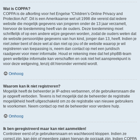
Wat is COPPA?
COPPA is de afkorting voor het Engelse "Children’s Online Privacy and
Protection Act". Dit is een Amerikaanse wet uit 1998 die vereist dat iedere
website die mogelijk gegevens van jongeren onder de 13 jaar verzamelt,
hiervoor de toestemming heeft van de ouders. Deze toestemming moet
schriftelijk of op een andere wijze gegeven worden, zodat de ouders weten dat
de website persoonlijke gegevens van hun kind, jonger dan 13, heeft. Indien je
niet zeker bent of deze wet al dan niet op jou of de website waarop je wil
registreren van toepassing is, neem dan contact op met een juridisch
raadgever voor meer informatie. Houd er rekening mee dat het phpBB-team
geen wettelijke informatie kan verschaffen en ook niet het aanspreekpunt is
voor deze wetgeving, tenzij dit hieronder vermeld wordt.
Omhoog
Waarom kan ik niet registreren?
Mogelijk heeft de beheerder je IP-adres verbannen, of de gebruikersnaam die
je opgeeft verboden. Tevens is het mogelijk dat de beheerder de registratie
mogelijkheid heeft uitgeschakeld om zo de registratie van nieuwe gebruikers
te voorkomen. Neem contact op met de beheerder voor verdere hulp.
Omhoog
Ik ben geregistreerd maar kan niet aanmelden!
Controleer eerst of je gebruikersnaam en wachtwoord kloppen. Indien ze
correct zijn, kan één of meerdere zaken hiervan de oorzaak zijn. Indien COPPA