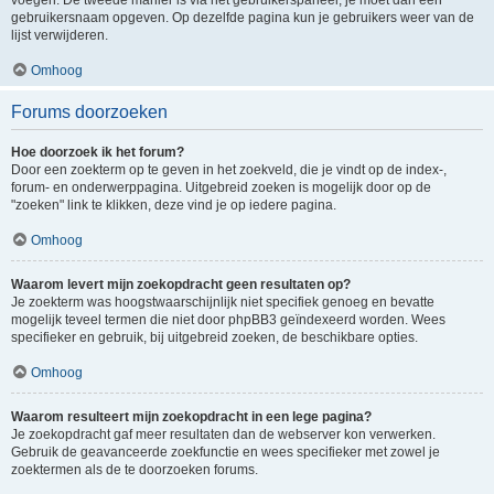
voegen. De tweede manier is via het gebruikerspaneel, je moet dan een
gebruikersnaam opgeven. Op dezelfde pagina kun je gebruikers weer van de
lijst verwijderen.
Omhoog
Forums doorzoeken
Hoe doorzoek ik het forum?
Door een zoekterm op te geven in het zoekveld, die je vindt op de index-,
forum- en onderwerppagina. Uitgebreid zoeken is mogelijk door op de
"zoeken" link te klikken, deze vind je op iedere pagina.
Omhoog
Waarom levert mijn zoekopdracht geen resultaten op?
Je zoekterm was hoogstwaarschijnlijk niet specifiek genoeg en bevatte
mogelijk teveel termen die niet door phpBB3 geïndexeerd worden. Wees
specifieker en gebruik, bij uitgebreid zoeken, de beschikbare opties.
Omhoog
Waarom resulteert mijn zoekopdracht in een lege pagina?
Je zoekopdracht gaf meer resultaten dan de webserver kon verwerken.
Gebruik de geavanceerde zoekfunctie en wees specifieker met zowel je
zoektermen als de te doorzoeken forums.