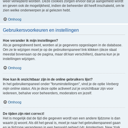
weer verwijderd worden. Deze cookies zorgen ervoor dat je aangemeld wordt
en geven ook de mogelijkheid, indien de beheerder dit heeft inschakeld, om te
zien welke onderwerpen je al gelezen hebt.
Omhoog
Gebruikersvoorkeuren en instellingen
Hoe verander ik mijn instellingen?
Als je geregistreerd bent, worden al je gegevens opgeslagen in de database.
Om ze te wijzigen moet je op de
gebruikerspaneel
link klikken (deze staat
meestal bovenaan op de pagina, maar dit kan verschillen), daarna kun je je
instellingen wijzigen.
Omhoog
Hoe kan ik onzichtbaar zijn in de online gebruikers lijst?
In het gebruikerspaneel onder "foruminstellingen", vind je de optie
Verberg
mijn online status
. Als je deze optie activeert zul je onzichtbaar zijn voor
iedereen, behalve voor beheerders, moderators en jezelf.
Omhoog
De tijden zijn niet correct!
Het is mogelijk dat de tijd die gegeven wordt van een andere tijdzone is dan
waarin jij woont. Als dit het geval is, moet je naar het gebruikerspaneel gaan
en je tijdzone veranderen in een bepaald gebied (vb: Amsterdam, New York,