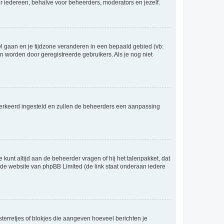
voor iedereen, behalve voor beheerders, moderators en jezelf.
eel gaan en je tijdzone veranderen in een bepaald gebied (vb:
 worden door geregistreerde gebruikers. Als je nog niet
er verkeerd ingesteld en zullen de beheerders een aanpassing
 kunt altijd aan de beheerder vragen of hij het talenpakket, dat
p de website van phpBB Limited (de link staat onderaan iedere
sterretjes of blokjes die aangeven hoeveel berichten je