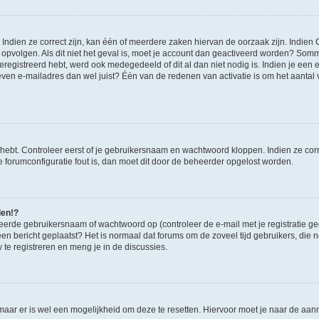
ndien ze correct zijn, kan één of meerdere zaken hiervan de oorzaak zijn. Indien C
es opvolgen. Als dit niet het geval is, moet je account dan geactiveerd worden? S
geregistreerd hebt, werd ook medegedeeld of dit al dan niet nodig is. Indien je een
ven e-mailadres dan wel juist? Één van de redenen van activatie is om het aantal va
 hebt. Controleer eerst of je gebruikersnaam en wachtwoord kloppen. Indien ze cor
 de forumconfiguratie fout is, dan moet dit door de beheerder opgelost worden.
den!?
eerde gebruikersnaam of wachtwoord op (controleer de e-mail met je registratie g
it een bericht geplaatst? Het is normaal dat forums om de zoveel tijd gebruikers, di
e registreren en meng je in de discussies.
 maar er is wel een mogelijkheid om deze te resetten. Hiervoor moet je naar de a