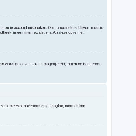
nderen je account misbruiken. Om aangemeld te blijven, moet je
theek, in een internetcafé, enz. Als deze optie niet
eld wordt en geven ook de mogelijkheid, indien de beheerder
e staat meestal bovenaan op de pagina, maar dit kan