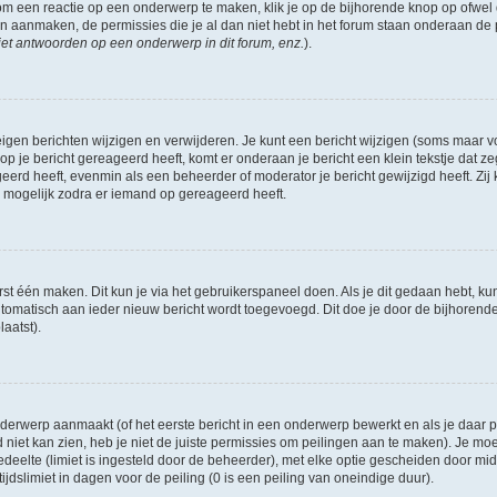
om een reactie op een onderwerp te maken, klik je op de bijhorende knop op ofwe
an aanmaken, de permissies die je al dan niet hebt in het forum staan onderaan de
et antwoorden op een onderwerp in dit forum, enz.
).
eigen berichten wijzigen en verwijderen. Je kunt een bericht wijzigen (soms maar voo
p je bericht gereageerd heeft, komt er onderaan je bericht een klein tekstje dat ze
ageerd heeft, evenmin als een beheerder of moderator je bericht gewijzigd heeft. 
r mogelijk zodra er iemand op gereageerd heeft.
rst één maken. Dit kun je via het gebruikerspaneel doen. Als je dit gedaan hebt, ku
automatisch aan ieder nieuw bericht wordt toegevoegd. Dit doe je door de bijhorende 
laatst).
erwerp aanmaakt (of het eerste bericht in een onderwerp bewerkt en als je daar pe
niet kan zien, heb je niet de juiste permissies om peilingen aan te maken). Je moet 
edeelte (limiet is ingesteld door de beheerder), met elke optie gescheiden door mi
jdslimiet in dagen voor de peiling (0 is een peiling van oneindige duur).