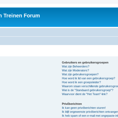
h Treinen Forum
Gebruikers en gebruikersgroepen
Wat zijn Beheerders?
Wat zijn Moderators?
Wat zijn gebruikersgroepen?
Hoe word ik lid van een gebruikersgroep?
Hoe word ik een groepsleider?
Waarom staan verschillende gebruikersgroe
Wat is de "Standaard gebruikersgroep"?
Waarvoor dient de "Het Team"-link?
Privéberichten
Ik kan geen privéberichten sturen!
Ik blijf ongewenste privéberichten ontvange
Ik heb spam of een e-mail met ongepaste i