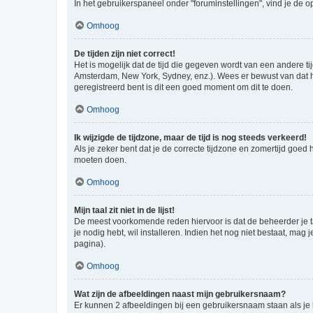
In het gebruikerspaneel onder "foruminstellingen", vind je de o
Omhoog
De tijden zijn niet correct!
Het is mogelijk dat de tijd die gegeven wordt van een andere ti
Amsterdam, New York, Sydney, enz.). Wees er bewust van dat he
geregistreerd bent is dit een goed moment om dit te doen.
Omhoog
Ik wijzigde de tijdzone, maar de tijd is nog steeds verkeerd!
Als je zeker bent dat je de correcte tijdzone en zomertijd goed
moeten doen.
Omhoog
Mijn taal zit niet in de lijst!
De meest voorkomende reden hiervoor is dat de beheerder je taal 
je nodig hebt, wil installeren. Indien het nog niet bestaat, m
pagina).
Omhoog
Wat zijn de afbeeldingen naast mijn gebruikersnaam?
Er kunnen 2 afbeeldingen bij een gebruikersnaam staan als je be