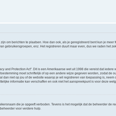
 zijn om berichten te plaatsen. Hoe dan ook, als je geregistreerd bent kun je meer
 van gebruikersgroepen, enz. Het registreren duurt maar even, dus we raden het ze
acy and Protection Act". Dit is een Amerikaanse wet uit 1998 die vereist dat ieder
 toestemming moet schriftelijk of op een andere wijze gegeven worden, zodat de 
et al dan niet op jou of de website waarop je wil registreren van toepassing is, nee
lijke informatie kan verschaffen en ook niet het aanspreekpunt is voor deze wetge
ikersnaam die je opgeeft verboden. Tevens is het mogelijk dat de beheerder de regi
beheerder voor verdere hulp.