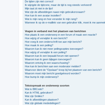
De tijden zijn niet correct!
Ik wijzigde de tijdzone, maar de tijd is nog steeds verkeerd!
Mijn taal zit niet in de lijst!
Wat zijn de afbeeldingen naast mijn gebruikersnaam?
Hoe kan ik een avatar instellen?
Wat is mijn rang en hoe verander ik mijn rang?
Wanneer ik op de e-maillink van een gebruiker klik, moet ik me aanme
Vragen in verband met het plaatsen van berichten
Hoe plaats ik een onderwerp in een forum of maak een reactie?
Hoe wijzig of verwijder ik een bericht?
Hoe voeg ik een onderschrift toe aan mijn bericht?
Hoe maak ik een peiling?
Waarom kan ik niet meer peilingsopties toevoegen?
Hoe wijzig of verwijder ik een peiling?
Waarom kan ik een bepaald forum niet openen?
Waarom kan ik geen bijlagen toevoegen?
Waarom ontving ik een waarschuwing?
Hoe kan ik berichten aan een moderator melden?
Waarvoor dient de "Opslaan"-knop bij het plaatsen van een bericht?
Waarom moet mijn bericht goedgekeurd worden?
Hoe bump ik mijn onderwerp?
Tekstopmaak en onderwerp soorten
Wat is BBCode?
Kan ik HTML gebruiken?
Wat zijn Smilies?
Kan ik afbeeldingen plaatsen?
Wat zijn globale mededelingen?