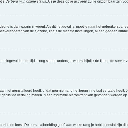
ptie
Verberg mijn online status
. Als je deze optie activeert zul je onzichtbaar zijn 
jdzone is dan waarin jij woont. Als dit het geval is, moet je naar het gebruikerspan
t veranderen van de tijdzone, zoals de meeste instellingen, alleen gedaan kunnen
 hebt ingevuld en de tijd is nog steeds anders, is waarschijnlijk de tijd op de serv
niet geïnstalleerd heeft, of dat nog niemand het forum in je taal vertaald heeft. Je
ag je gerust de vertaling maken. Meer informatie hieromtrent kan gevonden worden o
richten leest. De eerste afbeelding geeft aan welke rang je hebt, meestal zijn dit 