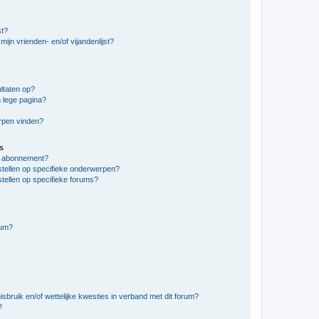
st?
ijn vrienden- en/of vijandenlijst?
ltaten op?
 lege pagina?
erpen vinden?
s
en abonnement?
stellen op specifieke onderwerpen?
tellen op specifieke forums?
rum?
bruik en/of wettelijke kwesties in verband met dit forum?
?