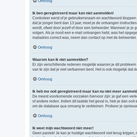
Omhoog
Ik ben geregistreerd maar kan niet aanmelden!
Controleer eerst of je gebruikersnaam en wachtwoord kloppen. I
dat je jonger bent dan 13 jaar, moet je de ontvangen instructi
wordt, ofwel door jezelf of door een beheerder. Wanneer je je 
volgen. Als je nooit een e-mail ontvangen hebt, was het opgege
mailadres correct was, neem dan contact op met de beheerder.
Omhoog
Waarom kan ik niet aanmelden?
Er zijn verschillende redenen mogelijk waarom je dit probleem
van te zijn dat je niet verbannen bent. Het is ook mogelijk dat
Omhoog
Ik heb me ooit geregistreerd maar kan nu niet meer aanmel
De meest voorkomende oorzaken hiervoor zijn: je gaf een verk
of andere reden. Indien dit laatste het geval is, heb je dan oo
om de database qua omvang te verkleinen. Probeer je opnieuw t
Omhoog
Ik weet mijn wachtwoord niet meer!
Geen paniek! Je kan je huidige wachtwoord niet terug krijgen,