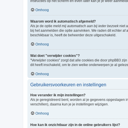
instructies op het scherm en even later kan je je weer aanmeld
Omhoog
Waarom word ik automatisch afgemeld?
Als je de optie
meld mij automatisch aan bij ieder bezoek
niet 
bij het aanmelden die optie aanvinken. We raden dit echter af a
beschikbaar is, heeft de beheerder deze uitgeschakeld.
Omhoog
Wat doet "verwijder cookies"?
"Verwijder cookies" zorgt dat alle cookies die door phpBB3 z
dit heeft inschakeld, om te zien welke onderwerpen je al gelez
Omhoog
Gebruikersvoorkeuren en instellingen
Hoe verander ik mijn instellingen?
Als je geregistreerd bent, worden al je gegevens opgeslagen i
verschillen), daarna kun je je instellingen wijzigen.
Omhoog
Hoe kan ik onzichtbaar zijn in de online gebruikers lijst?