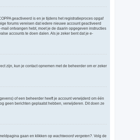
OPPA geactiveerd is en je tijdens het registratieproces opgaf
ommige forums vereisen dat iedere nieuwe account geactiveerd
 e-mail ontvangen hebt, moet je de daarin opgegeven instructies
lse accounts te doen dalen. Als je zeker bent dat je e-
rect zijn, kun je contact opnemen met de beheerder om er zeker
egevens) of een beheerder heeft je account verwijderd om één
e nog geen berichten geplaatst hebben, verwijderen. Dit doen ze
anmeldpagina gaan en klikken op
wachtwoord vergeten?
. Volg de