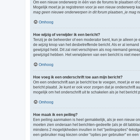
Om een nieuw onderwerp in één van de forums te plaatsen of 
Mogelijk moet je je registreren voor je een nieuw onderwerp k
mag geen nieuwe onderwerpen in dit forum plaatsen, je mag ni
Omhoog
Hoe wijzig of verwijder ik een bericht?
Tenzij je de beheerder of een moderator bent, kun je alleen je 
de
wijzig
knop van het desbetreffende bericht. Als er al iemand o
gewijzigd hebt. Dit zal niet verschijnen als nog niemand gere
gewijzigd hebben. Het verwijderen van een bericht is niet mee
Omhoog
Hoe voeg ik een onderschrift toe aan mijn bericht?
Om een onderschrift aan je bericht toe te voegen, moet je er ee
bericht plaatst. Je kunt er ook voor zorgen dat je onderschrift 
mogelijk om het onderschrift uit te schakelen als je het bericht p
Omhoog
Hoe maak ik een peiling?
Een peiling aanmaken is heel gemakkelijk, als je een nieuw ond
moeten zien onderaan het berichten-gedeelte (als je dit tabblad 
minstens 2 mogelijkheden invullen in het "peilingopties"-tekstg
een gebruiker mag kiezen onder "opties per gebruiker" en een ti