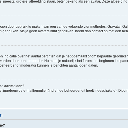
e, meestal grotere, afbeelding staan, beter bekend als een avatar. Deze afbeelding 
oegen door gebruik te maken van één van de volgende vier methodes: Gravatar, Gale
n gebruiken. Als je geen avatars kunt gebruiken, neem dan contact op met een beh
indicatie over het aantal berchten dat je hebt gemaakt of om bepaalde gebruikers 
d worden door een beheerder. Nu moet je natuurlijk het forum niet beginnen te sp
en beheerder of moderator kunnen je berichten aantal doen dalen.
k me aanmelden?
t ingebouwde e-mailformulier (indien de beheerder dit heeft ingeschakeld). Dit o
en
ie?