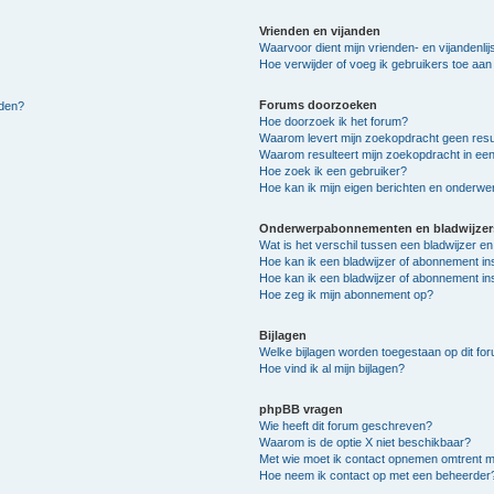
Vrienden en vijanden
Waarvoor dient mijn vrienden- en vijandenlij
Hoe verwijder of voeg ik gebruikers toe aan m
Forums doorzoeken
lden?
Hoe doorzoek ik het forum?
Waarom levert mijn zoekopdracht geen resu
Waarom resulteert mijn zoekopdracht in een
Hoe zoek ik een gebruiker?
Hoe kan ik mijn eigen berichten en onderw
Onderwerpabonnementen en bladwijzer
Wat is het verschil tussen een bladwijzer 
Hoe kan ik een bladwijzer of abonnement in
Hoe kan ik een bladwijzer of abonnement ins
Hoe zeg ik mijn abonnement op?
Bijlagen
Welke bijlagen worden toegestaan op dit fo
Hoe vind ik al mijn bijlagen?
phpBB vragen
Wie heeft dit forum geschreven?
Waarom is de optie X niet beschikbaar?
Met wie moet ik contact opnemen omtrent mis
Hoe neem ik contact op met een beheerder