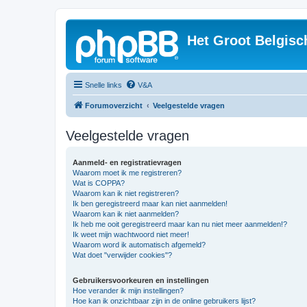
Het Groot Belgisc
Snelle links
V&A
Forumoverzicht
Veelgestelde vragen
Veelgestelde vragen
Aanmeld- en registratievragen
Waarom moet ik me registreren?
Wat is COPPA?
Waarom kan ik niet registreren?
Ik ben geregistreerd maar kan niet aanmelden!
Waarom kan ik niet aanmelden?
Ik heb me ooit geregistreerd maar kan nu niet meer aanmelden!?
Ik weet mijn wachtwoord niet meer!
Waarom word ik automatisch afgemeld?
Wat doet "verwijder cookies"?
Gebruikersvoorkeuren en instellingen
Hoe verander ik mijn instellingen?
Hoe kan ik onzichtbaar zijn in de online gebruikers lijst?