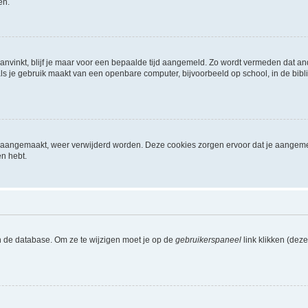
en.
aanvinkt, blijf je maar voor een bepaalde tijd aangemeld. Zo wordt vermeden dat a
ls je gebruik maakt van een openbare computer, bijvoorbeeld op school, in de biblio
ijn aangemaakt, weer verwijderd worden. Deze cookies zorgen ervoor dat je aangem
en hebt.
n de database. Om ze te wijzigen moet je op de
gebruikerspaneel
link klikken (dez