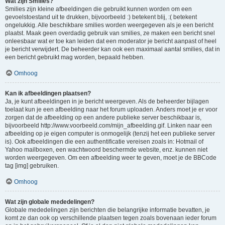
Wat zijn Smilies?
Smilies zijn kleine afbeeldingen die gebruikt kunnen worden om een
gevoelstoestand uit te drukken, bijvoorbeeld :) betekent blij, :( betekent
ongelukkig. Alle beschikbare smilies worden weergegeven als je een bericht
plaatst. Maak geen overdadig gebruik van smilies, ze maken een bericht snel
onleesbaar wat er toe kan leiden dat een moderator je bericht aanpast of heel
je bericht verwijdert. De beheerder kan ook een maximaal aantal smilies, dat in
een bericht gebruikt mag worden, bepaald hebben.
Omhoog
Kan ik afbeeldingen plaatsen?
Ja, je kunt afbeeldingen in je bericht weergeven. Als de beheerder bijlagen
toelaat kun je een afbeelding naar het forum uploaden. Anders moet je er voor
zorgen dat de afbeelding op een andere publieke server beschikbaar is,
bijvoorbeeld http://www.voorbeeld.com/mijn_afbeelding.gif. Linken naar een
afbeelding op je eigen computer is onmogelijk (tenzij het een publieke server
is). Ook afbeeldingen die een authentificatie vereisen zoals in: Hotmail of
Yahoo mailboxen, een wachtwoord beschermde website, enz. kunnen niet
worden weergegeven. Om een afbeelding weer te geven, moet je de BBCode
tag [img] gebruiken.
Omhoog
Wat zijn globale mededelingen?
Globale mededelingen zijn berichten die belangrijke informatie bevatten, je
komt ze dan ook op verschillende plaatsen tegen zoals bovenaan ieder forum