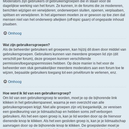
Moderators zijn gebruikers of gebruikersgroepen die in staan voor de
dagelijkse werking van het forum. Ze kunnen, in de forums die ze modereren,
berichten wijzigen en verwijderen; onderwerpen sluiten, openen, verplaatsen,
splitsen en verwijderen. In het algemeen moeten ze er gewoon op toe zien dat
mensen niet van het onderwerp afwijken (
off-topic
gaan) of ongepaste inhoud
plaatsen.
Omhoog
Wat zijn gebruikersgroepen?
Als de beheerder gebruikers wil groeperen, kan hij/zij dit doen door middel van
gebruikersgroepen. Gebruikers kunnen van meerdere groepen lid zijn (dit
verschilt per forum), deze groepen kunnen verschillende
permissies/toegangspermissies hebben. Op deze manier is het voor de
beheerder een stuk gemakkelijker meerdere moderators aan een forum toe te
wijzen, bepaalde gebruikers toegang tot een privéforum te verlenen, enz.
Omhoog
Hoe word ik lid van een gebruikersgroep?
Om lid van een gebruikersgroep te worden, moet je op de bijhorende link
klikken in het gebruikerspaneel, waarna je een overzicht van alle
gebruikersgroepen krijgt. Niet alle groepen zijn vrij toegankelijk, ze vereisen
een goedkeuring van je lidmaatschap en hebben soms zelf verborgen
gebruikers. Als het een open groep is, kan je lid worden door op de hiervoor
dienende knop te klikken. Als het een gesloten groep is, kan je je lidmaatschap
aanvragen door op de bijhorende knop te klikken. De groepsleider moet je