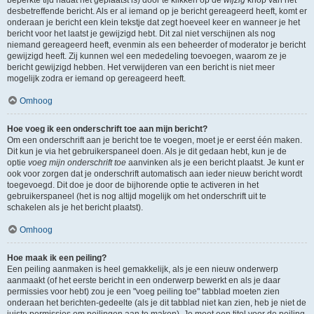
beperkte tijd nadat het geplaatst is) door te klikken op de
wijzig
knop van het
desbetreffende bericht. Als er al iemand op je bericht gereageerd heeft, komt er
onderaan je bericht een klein tekstje dat zegt hoeveel keer en wanneer je het
bericht voor het laatst je gewijzigd hebt. Dit zal niet verschijnen als nog
niemand gereageerd heeft, evenmin als een beheerder of moderator je bericht
gewijzigd heeft. Zij kunnen wel een mededeling toevoegen, waarom ze je
bericht gewijzigd hebben. Het verwijderen van een bericht is niet meer
mogelijk zodra er iemand op gereageerd heeft.
Omhoog
Hoe voeg ik een onderschrift toe aan mijn bericht?
Om een onderschrift aan je bericht toe te voegen, moet je er eerst één maken.
Dit kun je via het gebruikerspaneel doen. Als je dit gedaan hebt, kun je de
optie
voeg mijn onderschrift toe
aanvinken als je een bericht plaatst. Je kunt er
ook voor zorgen dat je onderschrift automatisch aan ieder nieuw bericht wordt
toegevoegd. Dit doe je door de bijhorende optie te activeren in het
gebruikerspaneel (het is nog altijd mogelijk om het onderschrift uit te
schakelen als je het bericht plaatst).
Omhoog
Hoe maak ik een peiling?
Een peiling aanmaken is heel gemakkelijk, als je een nieuw onderwerp
aanmaakt (of het eerste bericht in een onderwerp bewerkt en als je daar
permissies voor hebt) zou je een "voeg peiling toe" tabblad moeten zien
onderaan het berichten-gedeelte (als je dit tabblad niet kan zien, heb je niet de