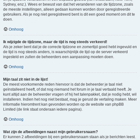
Sydney, enz.). Wees er bewust van dat het veranderen van de tijdzone, zoals
de meeste instellingen, alleen gedaan kunnen worden door geregistreerde
gebruikers. Als je nog niet geregistreerd bent is dit een goed moment om dit te
doen.
Omhoog
Ik wijzigde de tijdzone, maar de tijd is nog steeds verkeerd!
Als je zeker bent dat je de correcte tijdzone en zomertijd goed hebt ingevuld en
de tijd is nog steeds anders, is waarschijnlijk de tijd op de server verkeerd
ingesteld en zullen de beheerders een aanpassing moeten doen.
Omhoog
Mijn taal zit niet in de lijst!
De meest voorkomende reden hiervoor is dat de beheerder je taal niet
geïnstalleerd heeft, of dat nog niemand het forum in je taal vertaald heeft. Je
kunt altijd aan de beheerder vragen of hij het talenpakket, dat je nodig hebt, wil
installeren. Indien het nog niet bestaat, mag je gerust de vertaling maken. Meer
informatie hieromtrent kan gevonden worden op de website van phpBB
Limited (de link staat onderaan iedere pagina).
Omhoog
Wat zijn de afbeeldingen naast mijn gebruikersnaam?
Er kunnen 2 afbeeldingen bij een gebruikersnaam staan als je berichten leest.