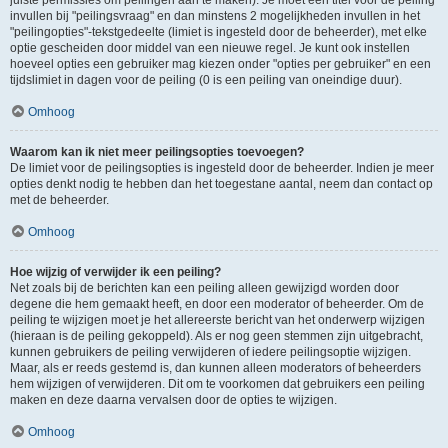
juiste permissies om peilingen aan te maken). Je moet een titel voor de peiling
invullen bij "peilingsvraag" en dan minstens 2 mogelijkheden invullen in het
"peilingopties"-tekstgedeelte (limiet is ingesteld door de beheerder), met elke
optie gescheiden door middel van een nieuwe regel. Je kunt ook instellen
hoeveel opties een gebruiker mag kiezen onder "opties per gebruiker" en een
tijdslimiet in dagen voor de peiling (0 is een peiling van oneindige duur).
Omhoog
Waarom kan ik niet meer peilingsopties toevoegen?
De limiet voor de peilingsopties is ingesteld door de beheerder. Indien je meer
opties denkt nodig te hebben dan het toegestane aantal, neem dan contact op
met de beheerder.
Omhoog
Hoe wijzig of verwijder ik een peiling?
Net zoals bij de berichten kan een peiling alleen gewijzigd worden door
degene die hem gemaakt heeft, en door een moderator of beheerder. Om de
peiling te wijzigen moet je het allereerste bericht van het onderwerp wijzigen
(hieraan is de peiling gekoppeld). Als er nog geen stemmen zijn uitgebracht,
kunnen gebruikers de peiling verwijderen of iedere peilingsoptie wijzigen.
Maar, als er reeds gestemd is, dan kunnen alleen moderators of beheerders
hem wijzigen of verwijderen. Dit om te voorkomen dat gebruikers een peiling
maken en deze daarna vervalsen door de opties te wijzigen.
Omhoog