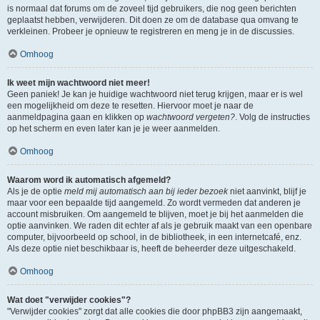
is normaal dat forums om de zoveel tijd gebruikers, die nog geen berichten
geplaatst hebben, verwijderen. Dit doen ze om de database qua omvang te
verkleinen. Probeer je opnieuw te registreren en meng je in de discussies.
Omhoog
Ik weet mijn wachtwoord niet meer!
Geen paniek! Je kan je huidige wachtwoord niet terug krijgen, maar er is wel
een mogelijkheid om deze te resetten. Hiervoor moet je naar de
aanmeldpagina gaan en klikken op
wachtwoord vergeten?
. Volg de instructies
op het scherm en even later kan je je weer aanmelden.
Omhoog
Waarom word ik automatisch afgemeld?
Als je de optie
meld mij automatisch aan bij ieder bezoek
niet aanvinkt, blijf je
maar voor een bepaalde tijd aangemeld. Zo wordt vermeden dat anderen je
account misbruiken. Om aangemeld te blijven, moet je bij het aanmelden die
optie aanvinken. We raden dit echter af als je gebruik maakt van een openbare
computer, bijvoorbeeld op school, in de bibliotheek, in een internetcafé, enz.
Als deze optie niet beschikbaar is, heeft de beheerder deze uitgeschakeld.
Omhoog
Wat doet "verwijder cookies"?
"Verwijder cookies" zorgt dat alle cookies die door phpBB3 zijn aangemaakt,