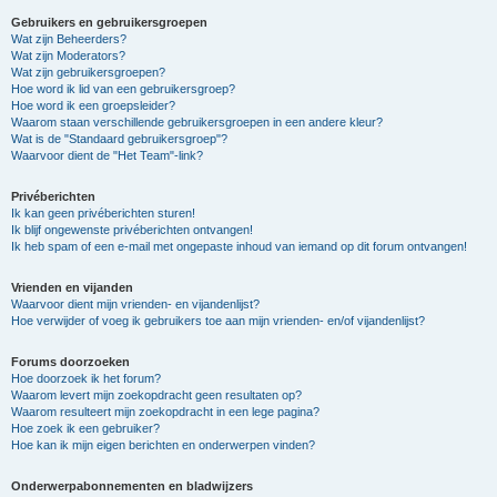
Gebruikers en gebruikersgroepen
Wat zijn Beheerders?
Wat zijn Moderators?
Wat zijn gebruikersgroepen?
Hoe word ik lid van een gebruikersgroep?
Hoe word ik een groepsleider?
Waarom staan verschillende gebruikersgroepen in een andere kleur?
Wat is de "Standaard gebruikersgroep"?
Waarvoor dient de "Het Team"-link?
Privéberichten
Ik kan geen privéberichten sturen!
Ik blijf ongewenste privéberichten ontvangen!
Ik heb spam of een e-mail met ongepaste inhoud van iemand op dit forum ontvangen!
Vrienden en vijanden
Waarvoor dient mijn vrienden- en vijandenlijst?
Hoe verwijder of voeg ik gebruikers toe aan mijn vrienden- en/of vijandenlijst?
Forums doorzoeken
Hoe doorzoek ik het forum?
Waarom levert mijn zoekopdracht geen resultaten op?
Waarom resulteert mijn zoekopdracht in een lege pagina?
Hoe zoek ik een gebruiker?
Hoe kan ik mijn eigen berichten en onderwerpen vinden?
Onderwerpabonnementen en bladwijzers