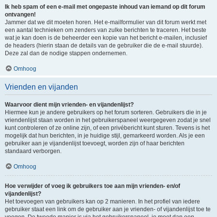
Ik heb spam of een e-mail met ongepaste inhoud van iemand op dit forum
ontvangen!
Jammer dat we dit moeten horen. Het e-mailformulier van dit forum werkt met
een aantal technieken om zenders van zulke berichten te traceren. Het beste
wat je kan doen is de beheerder een kopie van het bericht e-mailen, inclusief
de headers (hierin staan de details van de gebruiker die de e-mail stuurde).
Deze zal dan de nodige stappen ondernemen.
Omhoog
Vrienden en vijanden
Waarvoor dient mijn vrienden- en vijandenlijst?
Hiermee kun je andere gebruikers op het forum sorteren. Gebruikers die in je
vriendenlijst staan worden in het gebruikerspaneel weergegeven zodat je snel
kunt controleren of ze online zijn, of een privébericht kunt sturen. Tevens is het
mogelijk dat hun berichten, in je huidige stijl, gemarkeerd worden. Als je een
gebruiker aan je vijandenlijst toevoegt, worden zijn of haar berichten
standaard verborgen.
Omhoog
Hoe verwijder of voeg ik gebruikers toe aan mijn vrienden- en/of
vijandenlijst?
Het toevoegen van gebruikers kan op 2 manieren. In het profiel van iedere
gebruiker staat een link om de gebruiker aan je vrienden- of vijandenlijst toe te