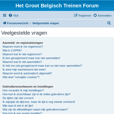
Het Groot Belgisch Treinen Forum
V&A
Registreer
Aanmelden
Z
Forumoverzicht
Veelgestelde vragen
o
Veelgestelde vragen
e
k
Aanmeld- en registratievragen
Waarom moet ik me registreren?
Wat is COPPA?
Waarom kan ik niet registreren?
Ik ben geregistreerd maar kan niet aanmelden!
Waarom kan ik niet aanmelden?
Ik heb me ooit geregistreerd maar kan nu niet meer aanmelden!?
Ik weet mijn wachtwoord niet meer!
Waarom word ik automatisch afgemeld?
Wat doet "verwijder cookies"?
Gebruikersvoorkeuren en instellingen
Hoe verander ik mijn instellingen?
Hoe kan ik onzichtbaar zijn in de online gebruikers lijst?
De tijden zijn niet correct!
Ik wijzigde de tijdzone, maar de tijd is nog steeds verkeerd!
Mijn taal zit niet in de lijst!
Wat zijn de afbeeldingen naast mijn gebruikersnaam?
Hoe kan ik een avatar instellen?