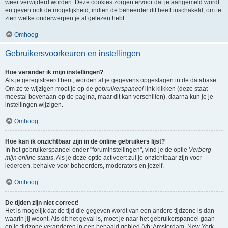
weer verwijderd worden. Deze cookies zorgen ervoor dat je aangemeld wordt
en geven ook de mogelijkheid, indien de beheerder dit heeft inschakeld, om te
zien welke onderwerpen je al gelezen hebt.
Omhoog
Gebruikersvoorkeuren en instellingen
Hoe verander ik mijn instellingen?
Als je geregistreerd bent, worden al je gegevens opgeslagen in de database.
Om ze te wijzigen moet je op de
gebruikerspaneel
link klikken (deze staat
meestal bovenaan op de pagina, maar dit kan verschillen), daarna kun je je
instellingen wijzigen.
Omhoog
Hoe kan ik onzichtbaar zijn in de online gebruikers lijst?
In het gebruikerspaneel onder "foruminstellingen", vind je de optie
Verberg
mijn online status
. Als je deze optie activeert zul je onzichtbaar zijn voor
iedereen, behalve voor beheerders, moderators en jezelf.
Omhoog
De tijden zijn niet correct!
Het is mogelijk dat de tijd die gegeven wordt van een andere tijdzone is dan
waarin jij woont. Als dit het geval is, moet je naar het gebruikerspaneel gaan
en je tijdzone veranderen in een bepaald gebied (vb: Amsterdam, New York,