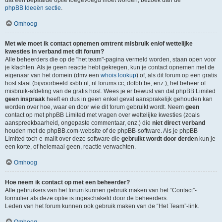
dat een bepaalde optie toegevoegd moet worden, bezoek dan de
phpBB Ideeën sectie
.
Omhoog
Met wie moet ik contact opnemen omtrent misbruik en/of wettelijke
kwesties in verband met dit forum?
Alle beheerders die op de "het team"-pagina vermeld worden, staan open voor
je klachten. Als je geen reactie hebt gekregen, kun je contact opnemen met de
eigenaar van het domein (dmv een
whois lookup
) of, als dit forum op een gratis
host staat (bijvoorbeeld xsbb.nl, nl.forums.cc, dotbb.be, enz.), het beheer of
misbruik-afdeling van de gratis host. Wees je er bewust van dat phpBB Limited
geen inspraak
heeft en dus in geen enkel geval aansprakelijk gehouden kan
worden over hoe, waar en door wie dit forum gebruikt wordt. Neem
geen
contact op met phpBB Limited met vragen over wettelijke kwesties (zoals
aanspreekbaarheid, ongepaste commentaar, enz.) die
niet direct verband
houden met de phpBB.com-website of de phpBB-software. Als je phpBB
Limited toch e-mailt over deze software die
gebruikt wordt door derden
kun je
een korte, of helemaal geen, reactie verwachten.
Omhoog
Hoe neem ik contact op met een beheerder?
Alle gebruikers van het forum kunnen gebruik maken van het “Contact”-
formulier als deze optie is ingeschakeld door de beheerders.
Leden van het forum kunnen ook gebruik maken van de “Het Team”-link.