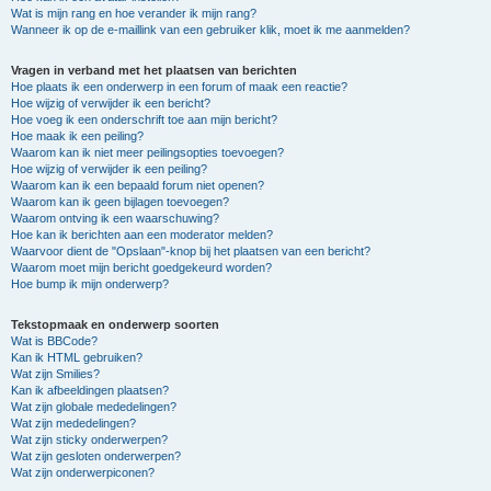
Wat is mijn rang en hoe verander ik mijn rang?
Wanneer ik op de e-maillink van een gebruiker klik, moet ik me aanmelden?
Vragen in verband met het plaatsen van berichten
Hoe plaats ik een onderwerp in een forum of maak een reactie?
Hoe wijzig of verwijder ik een bericht?
Hoe voeg ik een onderschrift toe aan mijn bericht?
Hoe maak ik een peiling?
Waarom kan ik niet meer peilingsopties toevoegen?
Hoe wijzig of verwijder ik een peiling?
Waarom kan ik een bepaald forum niet openen?
Waarom kan ik geen bijlagen toevoegen?
Waarom ontving ik een waarschuwing?
Hoe kan ik berichten aan een moderator melden?
Waarvoor dient de "Opslaan"-knop bij het plaatsen van een bericht?
Waarom moet mijn bericht goedgekeurd worden?
Hoe bump ik mijn onderwerp?
Tekstopmaak en onderwerp soorten
Wat is BBCode?
Kan ik HTML gebruiken?
Wat zijn Smilies?
Kan ik afbeeldingen plaatsen?
Wat zijn globale mededelingen?
Wat zijn mededelingen?
Wat zijn sticky onderwerpen?
Wat zijn gesloten onderwerpen?
Wat zijn onderwerpiconen?