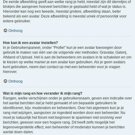
De eerste afbeelding geeft aan welke rang je hebt, meestal zijn dit sterretjes of
blokjes die aangeven hoeveel berichten je geplaatst hebt of wat je status is.
Hieronder kan nog een tweede, meestal grotere, afbeelding staan, beter
bekend als een avatar. Deze afbeelding is meestal uniek of persoonlijk voor
iedere gebruiker.
Omhoog
Hoe kan ik een avatar instellen?
In je Gebruikerspaneel, onder “Profiel” kun je een avatar toevoegen door
gebruik te maken van één van de volgende vier methodes: Gravatar, Galerij,
Afstand of Upload. Het is aan de beheerders om avatars in te schakelen en om
te kiezen op welke manier je een avatar kan gebruiken. Als je geen avatars
kunt gebruiken, neem dan contact op met een beheerder voor je vragen
hierover.
Omhoog
Wat is mijn rang en hoe verander ik mijn rang?
Rangen, welke verschijnen onder je gebruikersnaam, geven een indicatie over
het aantal berchten dat je hebt gemaakt of om bepaalde gebruikers te
identificeren, bijv. moderators en beheerders. Over het algemeen kun je je
rang niet wijzigen, aangezien ze ingesteld worden door een beheerder. Nu
moet je natuurlijk het forum niet beginnen te spammen met onzinnig veel
berichten, gewoon voor een hogere rang. Dit heeft zelfs mogelijk het
tegenovergestelde effect, een beheerder of moderator kunnen je berichten
aantal doen dalen.