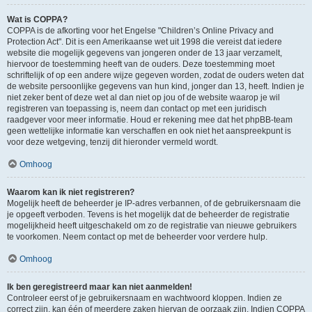
Wat is COPPA?
COPPA is de afkorting voor het Engelse "Children’s Online Privacy and
Protection Act". Dit is een Amerikaanse wet uit 1998 die vereist dat iedere
website die mogelijk gegevens van jongeren onder de 13 jaar verzamelt,
hiervoor de toestemming heeft van de ouders. Deze toestemming moet
schriftelijk of op een andere wijze gegeven worden, zodat de ouders weten dat
de website persoonlijke gegevens van hun kind, jonger dan 13, heeft. Indien je
niet zeker bent of deze wet al dan niet op jou of de website waarop je wil
registreren van toepassing is, neem dan contact op met een juridisch
raadgever voor meer informatie. Houd er rekening mee dat het phpBB-team
geen wettelijke informatie kan verschaffen en ook niet het aanspreekpunt is
voor deze wetgeving, tenzij dit hieronder vermeld wordt.
Omhoog
Waarom kan ik niet registreren?
Mogelijk heeft de beheerder je IP-adres verbannen, of de gebruikersnaam die
je opgeeft verboden. Tevens is het mogelijk dat de beheerder de registratie
mogelijkheid heeft uitgeschakeld om zo de registratie van nieuwe gebruikers
te voorkomen. Neem contact op met de beheerder voor verdere hulp.
Omhoog
Ik ben geregistreerd maar kan niet aanmelden!
Controleer eerst of je gebruikersnaam en wachtwoord kloppen. Indien ze
correct zijn, kan één of meerdere zaken hiervan de oorzaak zijn. Indien COPPA