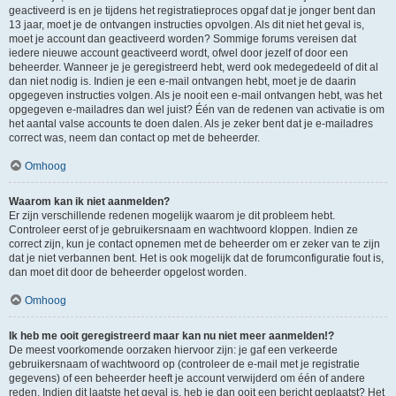
geactiveerd is en je tijdens het registratieproces opgaf dat je jonger bent dan
13 jaar, moet je de ontvangen instructies opvolgen. Als dit niet het geval is,
moet je account dan geactiveerd worden? Sommige forums vereisen dat
iedere nieuwe account geactiveerd wordt, ofwel door jezelf of door een
beheerder. Wanneer je je geregistreerd hebt, werd ook medegedeeld of dit al
dan niet nodig is. Indien je een e-mail ontvangen hebt, moet je de daarin
opgegeven instructies volgen. Als je nooit een e-mail ontvangen hebt, was het
opgegeven e-mailadres dan wel juist? Één van de redenen van activatie is om
het aantal valse accounts te doen dalen. Als je zeker bent dat je e-mailadres
correct was, neem dan contact op met de beheerder.
Omhoog
Waarom kan ik niet aanmelden?
Er zijn verschillende redenen mogelijk waarom je dit probleem hebt.
Controleer eerst of je gebruikersnaam en wachtwoord kloppen. Indien ze
correct zijn, kun je contact opnemen met de beheerder om er zeker van te zijn
dat je niet verbannen bent. Het is ook mogelijk dat de forumconfiguratie fout is,
dan moet dit door de beheerder opgelost worden.
Omhoog
Ik heb me ooit geregistreerd maar kan nu niet meer aanmelden!?
De meest voorkomende oorzaken hiervoor zijn: je gaf een verkeerde
gebruikersnaam of wachtwoord op (controleer de e-mail met je registratie
gegevens) of een beheerder heeft je account verwijderd om één of andere
reden. Indien dit laatste het geval is, heb je dan ooit een bericht geplaatst? Het