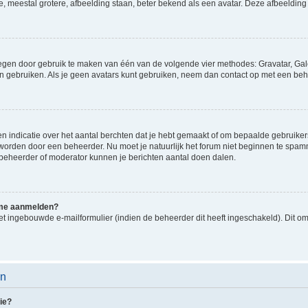
e, meestal grotere, afbeelding staan, beter bekend als een avatar. Deze afbeelding 
oegen door gebruik te maken van één van de volgende vier methodes: Gravatar, Gale
n gebruiken. Als je geen avatars kunt gebruiken, neem dan contact op met een beh
indicatie over het aantal berchten dat je hebt gemaakt of om bepaalde gebruikers 
d worden door een beheerder. Nu moet je natuurlijk het forum niet beginnen te sp
en beheerder of moderator kunnen je berichten aantal doen dalen.
k me aanmelden?
t ingebouwde e-mailformulier (indien de beheerder dit heeft ingeschakeld). Dit o
en
ie?