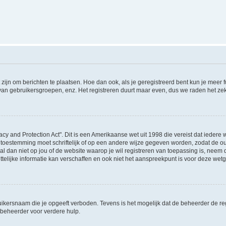
 zijn om berichten te plaatsen. Hoe dan ook, als je geregistreerd bent kun je meer
 van gebruikersgroepen, enz. Het registreren duurt maar even, dus we raden het ze
acy and Protection Act". Dit is een Amerikaanse wet uit 1998 die vereist dat ieder
 toestemming moet schriftelijk of op een andere wijze gegeven worden, zodat de 
et al dan niet op jou of de website waarop je wil registreren van toepassing is, nee
lijke informatie kan verschaffen en ook niet het aanspreekpunt is voor deze wetge
ikersnaam die je opgeeft verboden. Tevens is het mogelijk dat de beheerder de regi
beheerder voor verdere hulp.