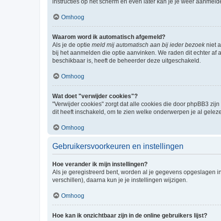
instructies op het scherm en even later kan je je weer aanmeld
Omhoog
Waarom word ik automatisch afgemeld?
Als je de optie
meld mij automatisch aan bij ieder bezoek
niet 
bij het aanmelden die optie aanvinken. We raden dit echter af a
beschikbaar is, heeft de beheerder deze uitgeschakeld.
Omhoog
Wat doet "verwijder cookies"?
"Verwijder cookies" zorgt dat alle cookies die door phpBB3 z
dit heeft inschakeld, om te zien welke onderwerpen je al gelez
Omhoog
Gebruikersvoorkeuren en instellingen
Hoe verander ik mijn instellingen?
Als je geregistreerd bent, worden al je gegevens opgeslagen i
verschillen), daarna kun je je instellingen wijzigen.
Omhoog
Hoe kan ik onzichtbaar zijn in de online gebruikers lijst?