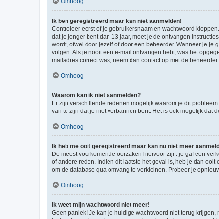
Omhoog
Ik ben geregistreerd maar kan niet aanmelden!
Controleer eerst of je gebruikersnaam en wachtwoord kloppen. I
dat je jonger bent dan 13 jaar, moet je de ontvangen instructi
wordt, ofwel door jezelf of door een beheerder. Wanneer je je 
volgen. Als je nooit een e-mail ontvangen hebt, was het opgege
mailadres correct was, neem dan contact op met de beheerder.
Omhoog
Waarom kan ik niet aanmelden?
Er zijn verschillende redenen mogelijk waarom je dit probleem
van te zijn dat je niet verbannen bent. Het is ook mogelijk dat
Omhoog
Ik heb me ooit geregistreerd maar kan nu niet meer aanmel
De meest voorkomende oorzaken hiervoor zijn: je gaf een verk
of andere reden. Indien dit laatste het geval is, heb je dan oo
om de database qua omvang te verkleinen. Probeer je opnieuw t
Omhoog
Ik weet mijn wachtwoord niet meer!
Geen paniek! Je kan je huidige wachtwoord niet terug krijgen,