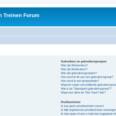
h Treinen Forum
Gebruikers en gebruikersgroepen
Wat zijn Beheerders?
Wat zijn Moderators?
Wat zijn gebruikersgroepen?
Hoe word ik lid van een gebruikersgroep?
Hoe word ik een groepsleider?
Waarom staan verschillende gebruikersgroe
Wat is de "Standaard gebruikersgroep"?
Waarvoor dient de "Het Team"-link?
Privéberichten
Ik kan geen privéberichten sturen!
Ik blijf ongewenste privéberichten ontvange
Ik heb spam of een e-mail met ongepaste i