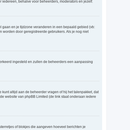
voor iedereen, behalve voor beheerders, moderators en jezelf.
eel gaan en je tijdzone veranderen in een bepaald gebied (vb:
 worden door geregistreerde gebruikers. Als je nog niet
er verkeerd ingesteld en zullen de beheerders een aanpassing
 kunt altijd aan de beheerder vragen of hij het talenpakket, dat
p de website van phpBB Limited (de link staat onderaan iedere
sterretjes of blokjes die aangeven hoeveel berichten je