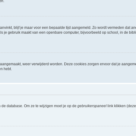
en.
aanvinkt, blijf je maar voor een bepaalde tijd aangemeld. Zo wordt vermeden dat a
ls je gebruik maakt van een openbare computer, bijvoorbeeld op school, in de biblio
ijn aangemaakt, weer verwijderd worden. Deze cookies zorgen ervoor dat je aangem
en hebt.
n de database. Om ze te wijzigen moet je op de
gebruikerspaneel
link klikken (dez