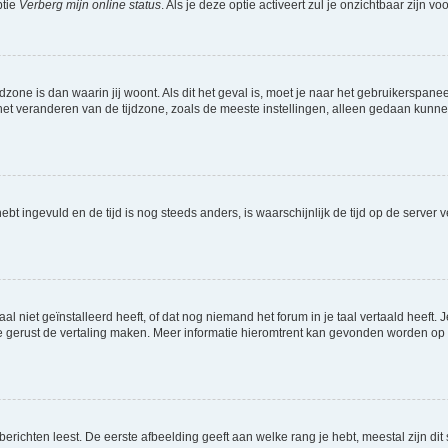
ptie
Verberg mijn online status
. Als je deze optie activeert zul je onzichtbaar zijn 
jdzone is dan waarin jij woont. Als dit het geval is, moet je naar het gebruikerspan
t veranderen van de tijdzone, zoals de meeste instellingen, alleen gedaan kunnen
 hebt ingevuld en de tijd is nog steeds anders, is waarschijnlijk de tijd op de serv
niet geïnstalleerd heeft, of dat nog niemand het forum in je taal vertaald heeft. Je
ag je gerust de vertaling maken. Meer informatie hieromtrent kan gevonden worden o
richten leest. De eerste afbeelding geeft aan welke rang je hebt, meestal zijn dit 