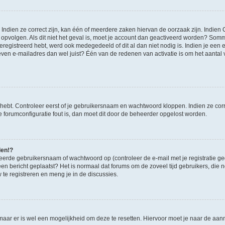
ndien ze correct zijn, kan één of meerdere zaken hiervan de oorzaak zijn. Indien C
es opvolgen. Als dit niet het geval is, moet je account dan geactiveerd worden? S
geregistreerd hebt, werd ook medegedeeld of dit al dan niet nodig is. Indien je een
ven e-mailadres dan wel juist? Één van de redenen van activatie is om het aantal va
 hebt. Controleer eerst of je gebruikersnaam en wachtwoord kloppen. Indien ze cor
 de forumconfiguratie fout is, dan moet dit door de beheerder opgelost worden.
den!?
eerde gebruikersnaam of wachtwoord op (controleer de e-mail met je registratie g
it een bericht geplaatst? Het is normaal dat forums om de zoveel tijd gebruikers, di
e registreren en meng je in de discussies.
 maar er is wel een mogelijkheid om deze te resetten. Hiervoor moet je naar de a