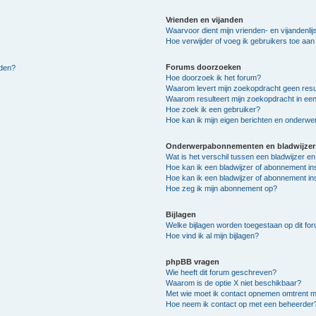
Vrienden en vijanden
Waarvoor dient mijn vrienden- en vijandenlij
Hoe verwijder of voeg ik gebruikers toe aan m
Forums doorzoeken
lden?
Hoe doorzoek ik het forum?
Waarom levert mijn zoekopdracht geen resu
Waarom resulteert mijn zoekopdracht in een
Hoe zoek ik een gebruiker?
Hoe kan ik mijn eigen berichten en onderw
Onderwerpabonnementen en bladwijzer
Wat is het verschil tussen een bladwijzer 
Hoe kan ik een bladwijzer of abonnement in
Hoe kan ik een bladwijzer of abonnement ins
Hoe zeg ik mijn abonnement op?
Bijlagen
Welke bijlagen worden toegestaan op dit fo
Hoe vind ik al mijn bijlagen?
phpBB vragen
Wie heeft dit forum geschreven?
Waarom is de optie X niet beschikbaar?
Met wie moet ik contact opnemen omtrent mis
Hoe neem ik contact op met een beheerder