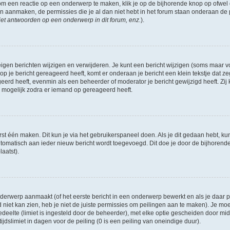
om een reactie op een onderwerp te maken, klik je op de bijhorende knop op ofwe
an aanmaken, de permissies die je al dan niet hebt in het forum staan onderaan de
et antwoorden op een onderwerp in dit forum, enz.
).
eigen berichten wijzigen en verwijderen. Je kunt een bericht wijzigen (soms maar voo
p je bericht gereageerd heeft, komt er onderaan je bericht een klein tekstje dat ze
ageerd heeft, evenmin als een beheerder of moderator je bericht gewijzigd heeft. 
r mogelijk zodra er iemand op gereageerd heeft.
rst één maken. Dit kun je via het gebruikerspaneel doen. Als je dit gedaan hebt, ku
automatisch aan ieder nieuw bericht wordt toegevoegd. Dit doe je door de bijhorende 
laatst).
erwerp aanmaakt (of het eerste bericht in een onderwerp bewerkt en als je daar pe
niet kan zien, heb je niet de juiste permissies om peilingen aan te maken). Je moet 
edeelte (limiet is ingesteld door de beheerder), met elke optie gescheiden door mi
jdslimiet in dagen voor de peiling (0 is een peiling van oneindige duur).