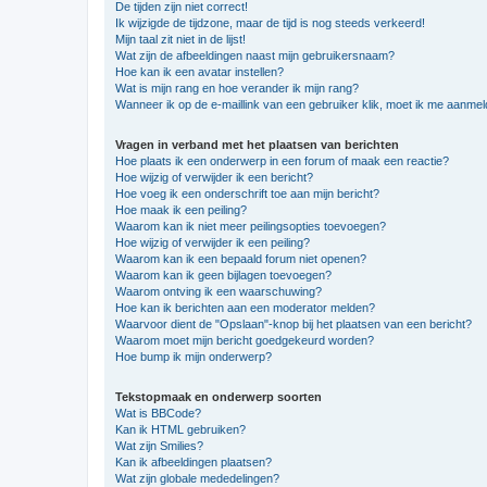
De tijden zijn niet correct!
Ik wijzigde de tijdzone, maar de tijd is nog steeds verkeerd!
Mijn taal zit niet in de lijst!
Wat zijn de afbeeldingen naast mijn gebruikersnaam?
Hoe kan ik een avatar instellen?
Wat is mijn rang en hoe verander ik mijn rang?
Wanneer ik op de e-maillink van een gebruiker klik, moet ik me aanme
Vragen in verband met het plaatsen van berichten
Hoe plaats ik een onderwerp in een forum of maak een reactie?
Hoe wijzig of verwijder ik een bericht?
Hoe voeg ik een onderschrift toe aan mijn bericht?
Hoe maak ik een peiling?
Waarom kan ik niet meer peilingsopties toevoegen?
Hoe wijzig of verwijder ik een peiling?
Waarom kan ik een bepaald forum niet openen?
Waarom kan ik geen bijlagen toevoegen?
Waarom ontving ik een waarschuwing?
Hoe kan ik berichten aan een moderator melden?
Waarvoor dient de "Opslaan"-knop bij het plaatsen van een bericht?
Waarom moet mijn bericht goedgekeurd worden?
Hoe bump ik mijn onderwerp?
Tekstopmaak en onderwerp soorten
Wat is BBCode?
Kan ik HTML gebruiken?
Wat zijn Smilies?
Kan ik afbeeldingen plaatsen?
Wat zijn globale mededelingen?