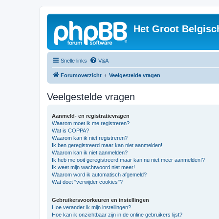
Het Groot Belgisc
Snelle links
V&A
Forumoverzicht
Veelgestelde vragen
Veelgestelde vragen
Aanmeld- en registratievragen
Waarom moet ik me registreren?
Wat is COPPA?
Waarom kan ik niet registreren?
Ik ben geregistreerd maar kan niet aanmelden!
Waarom kan ik niet aanmelden?
Ik heb me ooit geregistreerd maar kan nu niet meer aanmelden!?
Ik weet mijn wachtwoord niet meer!
Waarom word ik automatisch afgemeld?
Wat doet "verwijder cookies"?
Gebruikersvoorkeuren en instellingen
Hoe verander ik mijn instellingen?
Hoe kan ik onzichtbaar zijn in de online gebruikers lijst?