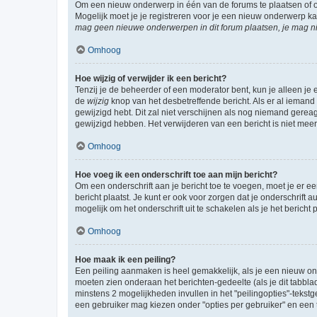
Om een nieuw onderwerp in één van de forums te plaatsen of 
Mogelijk moet je je registreren voor je een nieuw onderwerp k
mag geen nieuwe onderwerpen in dit forum plaatsen, je mag ni
Omhoog
Hoe wijzig of verwijder ik een bericht?
Tenzij je de beheerder of een moderator bent, kun je alleen je 
de
wijzig
knop van het desbetreffende bericht. Als er al iemand o
gewijzigd hebt. Dit zal niet verschijnen als nog niemand gere
gewijzigd hebben. Het verwijderen van een bericht is niet mee
Omhoog
Hoe voeg ik een onderschrift toe aan mijn bericht?
Om een onderschrift aan je bericht toe te voegen, moet je er ee
bericht plaatst. Je kunt er ook voor zorgen dat je onderschrift 
mogelijk om het onderschrift uit te schakelen als je het bericht p
Omhoog
Hoe maak ik een peiling?
Een peiling aanmaken is heel gemakkelijk, als je een nieuw ond
moeten zien onderaan het berichten-gedeelte (als je dit tabblad 
minstens 2 mogelijkheden invullen in het "peilingopties"-tekstg
een gebruiker mag kiezen onder "opties per gebruiker" en een ti