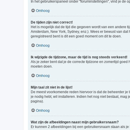
In het gebruikerspaneel onder "foruminstellingen", vind je de o
Omhoog
De tijden zijn niet correct!
Het is mogelijk dat de tijd die gegeven wordt van een andere ti
Amsterdam, New York, Sydney, enz.). Wees er bewust van dat he
geregistreerd bent is dit een goed moment om dit te doen.
Omhoog
Ik wijzigde de tijdzone, maar de tijd is nog steeds verkeerd!
Als je zeker bent dat je de correcte tijdzone en zomertijd goed
moeten doen.
Omhoog
Mijn taal zit niet in de lijst!
De meest voorkomende reden hiervoor is dat de beheerder je taal 
je nodig hebt, wil installeren. Indien het nog niet bestaat, m
pagina).
Omhoog
Wat zijn de afbeeldingen naast mijn gebruikersnaam?
Er kunnen 2 afbeeldingen bij een gebruikersnaam staan als je be