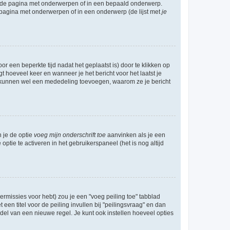
l de pagina met onderwerpen of in een bepaald onderwerp.
 pagina met onderwerpen of in een onderwerp (de lijst met
je
r een beperkte tijd nadat het geplaatst is) door te klikken op
gt hoeveel keer en wanneer je het bericht voor het laatst je
Zij kunnen wel een mededeling toevoegen, waarom ze je bericht
n je de optie
voeg mijn onderschrift toe
aanvinken als je een
optie te activeren in het gebruikerspaneel (het is nog altijd
rmissies voor hebt) zou je een "voeg peiling toe" tabblad
een titel voor de peiling invullen bij "peilingsvraag" en dan
ddel van een nieuwe regel. Je kunt ook instellen hoeveel opties