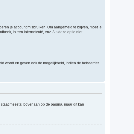
nderen je account misbruiken. Om aangemeld te blijven, moet je
theek, in een internetcafé, enz. Als deze optie niet
eld wordt en geven ook de mogelijkheid, indien de beheerder
e staat meestal bovenaan op de pagina, maar dit kan