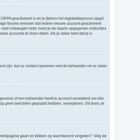
OPPA geactiveerd is en je tijdens het registratieproces opgaf
ommige forums vereisen dat iedere nieuwe account geactiveerd
 e-mail ontvangen hebt, moet je de daarin opgegeven instructies
lse accounts te doen dalen. Als je zeker bent dat je e-
rect zijn, kun je contact opnemen met de beheerder om er zeker
egevens) of een beheerder heeft je account verwijderd om één
e nog geen berichten geplaatst hebben, verwijderen. Dit doen ze
anmeldpagina gaan en klikken op
wachtwoord vergeten?
. Volg de