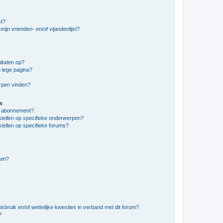
st?
ijn vrienden- en/of vijandenlijst?
ltaten op?
 lege pagina?
erpen vinden?
s
en abonnement?
stellen op specifieke onderwerpen?
tellen op specifieke forums?
rum?
bruik en/of wettelijke kwesties in verband met dit forum?
?