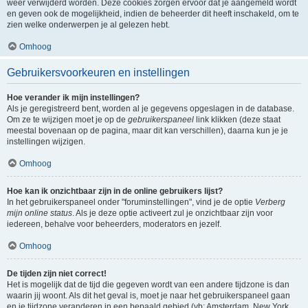
weer verwijderd worden. Deze cookies zorgen ervoor dat je aangemeld wordt
en geven ook de mogelijkheid, indien de beheerder dit heeft inschakeld, om te
zien welke onderwerpen je al gelezen hebt.
Omhoog
Gebruikersvoorkeuren en instellingen
Hoe verander ik mijn instellingen?
Als je geregistreerd bent, worden al je gegevens opgeslagen in de database.
Om ze te wijzigen moet je op de
gebruikerspaneel
link klikken (deze staat
meestal bovenaan op de pagina, maar dit kan verschillen), daarna kun je je
instellingen wijzigen.
Omhoog
Hoe kan ik onzichtbaar zijn in de online gebruikers lijst?
In het gebruikerspaneel onder "foruminstellingen", vind je de optie
Verberg
mijn online status
. Als je deze optie activeert zul je onzichtbaar zijn voor
iedereen, behalve voor beheerders, moderators en jezelf.
Omhoog
De tijden zijn niet correct!
Het is mogelijk dat de tijd die gegeven wordt van een andere tijdzone is dan
waarin jij woont. Als dit het geval is, moet je naar het gebruikerspaneel gaan
en je tijdzone veranderen in een bepaald gebied (vb: Amsterdam, New York,