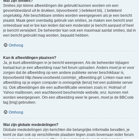
Wat zijn Smilies?
Smilies zijn kleine afbeeldingen die gebruikt kunnen worden om een
gevoelstoestand uit te drukken, bijvoorbeeld :) betekent blij, :( betekent
ongelukkig. Alle beschikbare smilies worden weergegeven als je een bericht
plaatst. Maak geen overdadig gebruik van smilies, ze maken een bericht snel
onleesbaar wat er toe kan leiden dat een moderator je bericht aanpast of heel
je bericht verwijdert. De beheerder kan ook een maximaal aantal smilies, dat in
een bericht gebruikt mag worden, bepaald hebben.
Omhoog
Kan ik afbeeldingen plaatsen?
Ja, je kunt afbeeldingen in je bericht weergeven. Als de beheerder bijlagen
toelaat kun je een afbeelding naar het forum uploaden. Anders moet je er voor
zorgen dat de afbeelding op een andere publieke server beschikbaar is,
bijvoorbeeld http://www.voorbeeld.com/mijn_afbeelding.gif. Linken naar een
afbeelding op je eigen computer is onmogelijk (tenzij het een publieke server
is). Ook afbeeldingen die een authentificatie vereisen zoals in: Hotmail of
Yahoo mailboxen, een wachtwoord beschermde website, enz. kunnen niet
worden weergegeven. Om een afbeelding weer te geven, moet je de BBCode
tag [img] gebruiken.
Omhoog
Wat zijn globale mededelingen?
Globale mededelingen zijn berichten die belangrijke informatie bevatten, je
komt ze dan ook op verschillende plaatsen tegen zoals bovenaan ieder forum