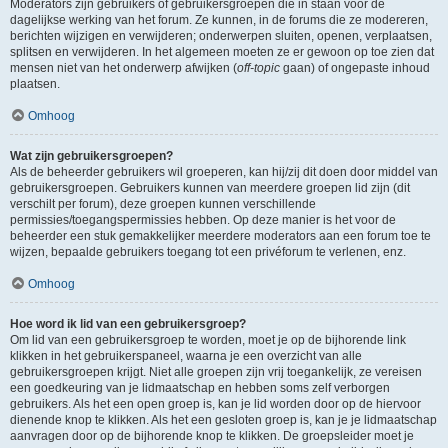
Moderators zijn gebruikers of gebruikersgroepen die in staan voor de
dagelijkse werking van het forum. Ze kunnen, in de forums die ze modereren,
berichten wijzigen en verwijderen; onderwerpen sluiten, openen, verplaatsen,
splitsen en verwijderen. In het algemeen moeten ze er gewoon op toe zien dat
mensen niet van het onderwerp afwijken (
off-topic
gaan) of ongepaste inhoud
plaatsen.
Omhoog
Wat zijn gebruikersgroepen?
Als de beheerder gebruikers wil groeperen, kan hij/zij dit doen door middel van
gebruikersgroepen. Gebruikers kunnen van meerdere groepen lid zijn (dit
verschilt per forum), deze groepen kunnen verschillende
permissies/toegangspermissies hebben. Op deze manier is het voor de
beheerder een stuk gemakkelijker meerdere moderators aan een forum toe te
wijzen, bepaalde gebruikers toegang tot een privéforum te verlenen, enz.
Omhoog
Hoe word ik lid van een gebruikersgroep?
Om lid van een gebruikersgroep te worden, moet je op de bijhorende link
klikken in het gebruikerspaneel, waarna je een overzicht van alle
gebruikersgroepen krijgt. Niet alle groepen zijn vrij toegankelijk, ze vereisen
een goedkeuring van je lidmaatschap en hebben soms zelf verborgen
gebruikers. Als het een open groep is, kan je lid worden door op de hiervoor
dienende knop te klikken. Als het een gesloten groep is, kan je je lidmaatschap
aanvragen door op de bijhorende knop te klikken. De groepsleider moet je