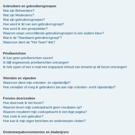
Gebruikers en gebruikersgroepen
Wat zijn Beheerders?
Wat zijn Moderators?
Wat zijn gebruikersgroepen?
Hoe word ik lid van een gebruikersgroep?
Hoe word ik een groepsleider?
Waarom staan verschillende gebruikersgroepen in een andere kleur?
Wat is de "Standaard gebruikersgroep"?
Waarvoor dient de "Het Team"-link?
Privéberichten
Ik kan geen privéberichten sturen!
Ik blijf ongewenste privéberichten ontvangen!
Ik heb spam of een e-mail met ongepaste inhoud van iemand op dit forum ontvangen!
Vrienden en vijanden
Waarvoor dient mijn vrienden- en vijandenlijst?
Hoe verwijder of voeg ik gebruikers toe aan mijn vrienden- en/of vijandenlijst?
Forums doorzoeken
Hoe doorzoek ik het forum?
Waarom levert mijn zoekopdracht geen resultaten op?
Waarom resulteert mijn zoekopdracht in een lege pagina?
Hoe zoek ik een gebruiker?
Hoe kan ik mijn eigen berichten en onderwerpen vinden?
Onderwerpabonnementen en bladwijzers