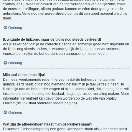
Sydney, enz.). Wees er bewust van dat het veranderen van de tijdzone, zoals
de meeste instellingen, alleen gedaan kunnen worden door geregistreerde
gebruikers. Als je nog niet geregistreerd bent is dit een goed moment om dit te
doen.
Omhoog
Ik wijzigde de tijdzone, maar de tijd is nog steeds verkeerd!
Als je zeker bent dat je de correcte tijdzone en zomertijd goed hebt ingevuld en
de tijd is nog steeds anders, is waarschijnlijk de tijd op de server verkeerd
ingesteld en zullen de beheerders een aanpassing moeten doen.
Omhoog
Mijn taal zit niet in de lijst!
De meest voorkomende reden hiervoor is dat de beheerder je taal niet
geïnstalleerd heeft, of dat nog niemand het forum in je taal vertaald heeft. Je
kunt altijd aan de beheerder vragen of hij het talenpakket, dat je nodig hebt, wil
installeren. Indien het nog niet bestaat, mag je gerust de vertaling maken. Meer
informatie hieromtrent kan gevonden worden op de website van phpBB
Limited (de link staat onderaan iedere pagina).
Omhoog
Wat zijn de afbeeldingen naast mijn gebruikersnaam?
Er kunnen 2 afbeeldingen bij een gebruikersnaam staan als je berichten leest.