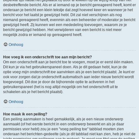
beperkte tijd nadat het geplaatst is) door te klikken op de
wijzig
knop van het
desbetreffende bericht. Als er al iemand op je bericht gereageerd heeft, komt er
onderaan je bericht een klein tekstje dat zegt hoeveel keer en wanneer je het
bericht voor het laatst je gewijzigd hebt. Dit zal niet verschijnen als nog
niemand gereageerd heeft, evenmin als een beheerder of moderator je bericht
gewijzigd heeft. Zij kunnen wel een mededeling toevoegen, waarom ze je
bericht gewijzigd hebben. Het verwijderen van een bericht is niet meer
mogelijk zodra er iemand op gereageerd heeft.
Omhoog
Hoe voeg ik een onderschrift toe aan mijn bericht?
Om een onderschrift aan je bericht toe te voegen, moet je er eerst één maken.
Dit kun je via het gebruikerspaneel doen. Als je dit gedaan hebt, kun je de
optie
voeg mijn onderschrift toe
aanvinken als je een bericht plaatst. Je kunt er
ook voor zorgen dat je onderschrift automatisch aan ieder nieuw bericht wordt
toegevoegd. Dit doe je door de bijhorende optie te activeren in het
gebruikerspaneel (het is nog altijd mogelijk om het onderschrift uit te
schakelen als je het bericht plaatst).
Omhoog
Hoe maak ik een peiling?
Een peiling aanmaken is heel gemakkelijk, als je een nieuw onderwerp
aanmaakt (of het eerste bericht in een onderwerp bewerkt en als je daar
permissies voor hebt) zou je een "voeg peiling toe" tabblad moeten zien
onderaan het berichten-gedeelte (als je dit tabblad niet kan zien, heb je niet de