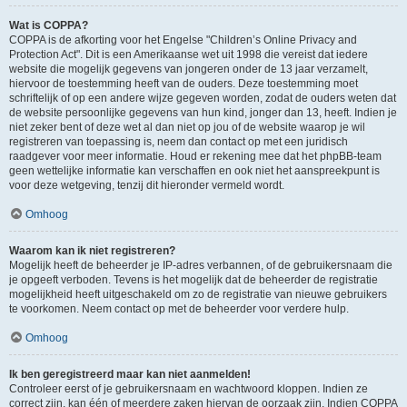
Wat is COPPA?
COPPA is de afkorting voor het Engelse "Children’s Online Privacy and
Protection Act". Dit is een Amerikaanse wet uit 1998 die vereist dat iedere
website die mogelijk gegevens van jongeren onder de 13 jaar verzamelt,
hiervoor de toestemming heeft van de ouders. Deze toestemming moet
schriftelijk of op een andere wijze gegeven worden, zodat de ouders weten dat
de website persoonlijke gegevens van hun kind, jonger dan 13, heeft. Indien je
niet zeker bent of deze wet al dan niet op jou of de website waarop je wil
registreren van toepassing is, neem dan contact op met een juridisch
raadgever voor meer informatie. Houd er rekening mee dat het phpBB-team
geen wettelijke informatie kan verschaffen en ook niet het aanspreekpunt is
voor deze wetgeving, tenzij dit hieronder vermeld wordt.
Omhoog
Waarom kan ik niet registreren?
Mogelijk heeft de beheerder je IP-adres verbannen, of de gebruikersnaam die
je opgeeft verboden. Tevens is het mogelijk dat de beheerder de registratie
mogelijkheid heeft uitgeschakeld om zo de registratie van nieuwe gebruikers
te voorkomen. Neem contact op met de beheerder voor verdere hulp.
Omhoog
Ik ben geregistreerd maar kan niet aanmelden!
Controleer eerst of je gebruikersnaam en wachtwoord kloppen. Indien ze
correct zijn, kan één of meerdere zaken hiervan de oorzaak zijn. Indien COPPA