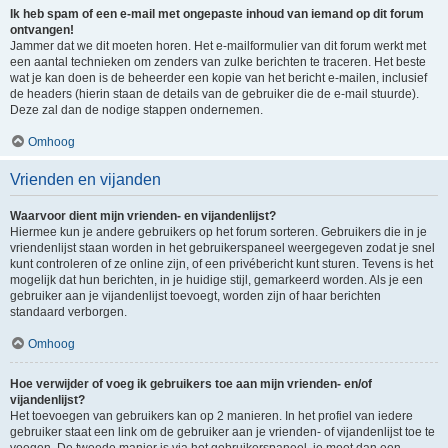
Ik heb spam of een e-mail met ongepaste inhoud van iemand op dit forum
ontvangen!
Jammer dat we dit moeten horen. Het e-mailformulier van dit forum werkt met
een aantal technieken om zenders van zulke berichten te traceren. Het beste
wat je kan doen is de beheerder een kopie van het bericht e-mailen, inclusief
de headers (hierin staan de details van de gebruiker die de e-mail stuurde).
Deze zal dan de nodige stappen ondernemen.
Omhoog
Vrienden en vijanden
Waarvoor dient mijn vrienden- en vijandenlijst?
Hiermee kun je andere gebruikers op het forum sorteren. Gebruikers die in je
vriendenlijst staan worden in het gebruikerspaneel weergegeven zodat je snel
kunt controleren of ze online zijn, of een privébericht kunt sturen. Tevens is het
mogelijk dat hun berichten, in je huidige stijl, gemarkeerd worden. Als je een
gebruiker aan je vijandenlijst toevoegt, worden zijn of haar berichten
standaard verborgen.
Omhoog
Hoe verwijder of voeg ik gebruikers toe aan mijn vrienden- en/of
vijandenlijst?
Het toevoegen van gebruikers kan op 2 manieren. In het profiel van iedere
gebruiker staat een link om de gebruiker aan je vrienden- of vijandenlijst toe te