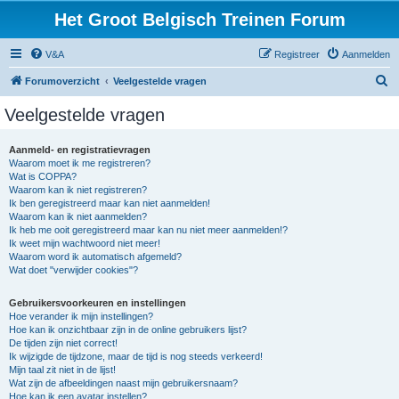
Het Groot Belgisch Treinen Forum
V&A
Registreer
Aanmelden
Z
Forumoverzicht
Veelgestelde vragen
o
Veelgestelde vragen
e
k
Aanmeld- en registratievragen
Waarom moet ik me registreren?
Wat is COPPA?
Waarom kan ik niet registreren?
Ik ben geregistreerd maar kan niet aanmelden!
Waarom kan ik niet aanmelden?
Ik heb me ooit geregistreerd maar kan nu niet meer aanmelden!?
Ik weet mijn wachtwoord niet meer!
Waarom word ik automatisch afgemeld?
Wat doet "verwijder cookies"?
Gebruikersvoorkeuren en instellingen
Hoe verander ik mijn instellingen?
Hoe kan ik onzichtbaar zijn in de online gebruikers lijst?
De tijden zijn niet correct!
Ik wijzigde de tijdzone, maar de tijd is nog steeds verkeerd!
Mijn taal zit niet in de lijst!
Wat zijn de afbeeldingen naast mijn gebruikersnaam?
Hoe kan ik een avatar instellen?