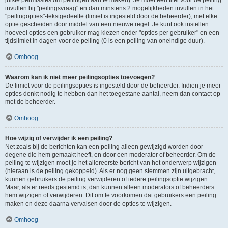
juiste permissies om peilingen aan te maken). Je moet een titel voor de peiling
invullen bij "peilingsvraag" en dan minstens 2 mogelijkheden invullen in het
"peilingopties"-tekstgedeelte (limiet is ingesteld door de beheerder), met elke
optie gescheiden door middel van een nieuwe regel. Je kunt ook instellen
hoeveel opties een gebruiker mag kiezen onder "opties per gebruiker" en een
tijdslimiet in dagen voor de peiling (0 is een peiling van oneindige duur).
Omhoog
Waarom kan ik niet meer peilingsopties toevoegen?
De limiet voor de peilingsopties is ingesteld door de beheerder. Indien je meer
opties denkt nodig te hebben dan het toegestane aantal, neem dan contact op
met de beheerder.
Omhoog
Hoe wijzig of verwijder ik een peiling?
Net zoals bij de berichten kan een peiling alleen gewijzigd worden door
degene die hem gemaakt heeft, en door een moderator of beheerder. Om de
peiling te wijzigen moet je het allereerste bericht van het onderwerp wijzigen
(hieraan is de peiling gekoppeld). Als er nog geen stemmen zijn uitgebracht,
kunnen gebruikers de peiling verwijderen of iedere peilingsoptie wijzigen.
Maar, als er reeds gestemd is, dan kunnen alleen moderators of beheerders
hem wijzigen of verwijderen. Dit om te voorkomen dat gebruikers een peiling
maken en deze daarna vervalsen door de opties te wijzigen.
Omhoog