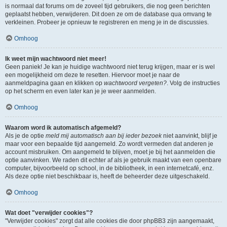
is normaal dat forums om de zoveel tijd gebruikers, die nog geen berichten
geplaatst hebben, verwijderen. Dit doen ze om de database qua omvang te
verkleinen. Probeer je opnieuw te registreren en meng je in de discussies.
Omhoog
Ik weet mijn wachtwoord niet meer!
Geen paniek! Je kan je huidige wachtwoord niet terug krijgen, maar er is wel
een mogelijkheid om deze te resetten. Hiervoor moet je naar de
aanmeldpagina gaan en klikken op
wachtwoord vergeten?
. Volg de instructies
op het scherm en even later kan je je weer aanmelden.
Omhoog
Waarom word ik automatisch afgemeld?
Als je de optie
meld mij automatisch aan bij ieder bezoek
niet aanvinkt, blijf je
maar voor een bepaalde tijd aangemeld. Zo wordt vermeden dat anderen je
account misbruiken. Om aangemeld te blijven, moet je bij het aanmelden die
optie aanvinken. We raden dit echter af als je gebruik maakt van een openbare
computer, bijvoorbeeld op school, in de bibliotheek, in een internetcafé, enz.
Als deze optie niet beschikbaar is, heeft de beheerder deze uitgeschakeld.
Omhoog
Wat doet "verwijder cookies"?
"Verwijder cookies" zorgt dat alle cookies die door phpBB3 zijn aangemaakt,