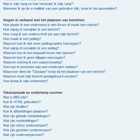
Wat is mijn rang en hoe verander ik mijn rang?
Wanneer ik op de e-maillink van een gebruiker klik, moet ik me aanmelden?
Vragen in verband met het plaatsen van berichten
Hoe plaats ik een onderwerp in een forum of maak een reactie?
Hoe wijzig of verwijder ik een bericht?
Hoe voeg ik een onderschrift toe aan mijn bericht?
Hoe maak ik een peiling?
Waarom kan ik niet meer peilingsopties toevoegen?
Hoe wijzig of verwijder ik een peiling?
Waarom kan ik een bepaald forum niet openen?
Waarom kan ik geen bijlagen toevoegen?
Waarom ontving ik een waarschuwing?
Hoe kan ik berichten aan een moderator melden?
Waarvoor dient de "Opslaan"-knop bij het plaatsen van een bericht?
Waarom moet mijn bericht goedgekeurd worden?
Hoe bump ik mijn onderwerp?
Tekstopmaak en onderwerp soorten
Wat is BBCode?
Kan ik HTML gebruiken?
Wat zijn Smilies?
Kan ik afbeeldingen plaatsen?
Wat zijn globale mededelingen?
Wat zijn mededelingen?
Wat zijn sticky onderwerpen?
Wat zijn gesloten onderwerpen?
Wat zijn onderwerpiconen?