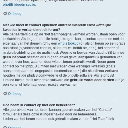
dat een bepaalde optie toegevoegd moet worden, bezoek dan de
phpBB Ideeën sectie
.
Omhoog
Met wie moet ik contact opnemen omtrent misbruik en/of wettelijke
kwesties in verband met dit forum?
Alle beheerders die op de "het team"-pagina vermeld worden, staan open voor
je klachten. Als je geen reactie hebt gekregen, kun je contact opnemen met de
eigenaar van het domein (dmv een
whois lookup
) of, als dit forum op een gratis
host staat (bijvoorbeeld xsbb.nl, nl.forums.cc, dotbb.be, enz.), het beheer of
misbruik-afdeling van de gratis host. Wees je er bewust van dat phpBB Limited
geen inspraak
heeft en dus in geen enkel geval aansprakelijk gehouden kan
worden over hoe, waar en door wie dit forum gebruikt wordt. Neem
geen
contact op met phpBB Limited met vragen over wettelijke kwesties (zoals
aanspreekbaarheid, ongepaste commentaar, enz.) die
niet direct verband
houden met de phpBB.com-website of de phpBB-software. Als je phpBB
Limited toch e-mailt over deze software die
gebruikt wordt door derden
kun je
een korte, of helemaal geen, reactie verwachten.
Omhoog
Hoe neem ik contact op met een beheerder?
Alle gebruikers van het forum kunnen gebruik maken van het “Contact”-
formulier als deze optie is ingeschakeld door de beheerders.
Leden van het forum kunnen ook gebruik maken van de “Het Team”-link.