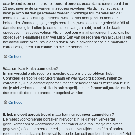
geactiveerd is en je tijdens het registratieproces opgaf dat je jonger bent dan
13 jaar, moet je de ontvangen instructies opvolgen. Als dit niet het geval is,
moet je account dan geactiveerd worden? Sommige forums vereisen dat
iedere nieuwe account geactiveerd wordt, ofwel door jezelf of door een
beheerder. Wanneer je je geregistreerd hebt, werd ook medegedeeld of dit al
dan niet nodig is. Indien je een e-mail ontvangen hebt, moet je de daarin
opgegeven instructies volgen. Als je nooit een e-mail ontvangen hebt, was het
opgegeven e-mailadres dan wel juist? Één van de redenen van activatie is om
het aantal valse accounts te doen dalen. Als je zeker bent dat je e-mailadres
correct was, neem dan contact op met de beheerder.
Omhoog
Waarom kan ik niet aanmelden?
Er zijn verschillende redenen mogelijk waarom je dit probleem hebt.
Controleer eerst of je gebruikersnaam en wachtwoord kloppen. Indien ze
correct zijn, kun je contact opnemen met de beheerder om er zeker van te zijn
dat je niet verbannen bent. Het is ook mogelijk dat de forumconfiguratie fout is,
dan moet dit door de beheerder opgelost worden.
Omhoog
Ik heb me ooit geregistreerd maar kan nu niet meer aanmelden!?
De meest voorkomende oorzaken hiervoor zijn: je gaf een verkeerde
gebruikersnaam of wachtwoord op (controleer de e-mail met je registratie
gegevens) of een beheerder heeft je account verwijderd om één of andere
reden. Indien dit laatste het geval is, heb je dan ooit een bericht geplaatst? Het