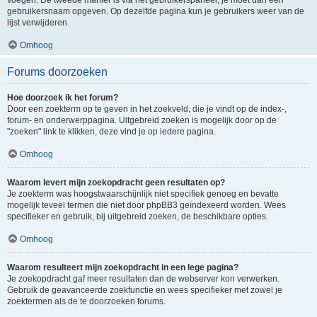
voegen. De tweede manier is via het gebruikerspaneel, je moet dan een
gebruikersnaam opgeven. Op dezelfde pagina kun je gebruikers weer van de
lijst verwijderen.
Omhoog
Forums doorzoeken
Hoe doorzoek ik het forum?
Door een zoekterm op te geven in het zoekveld, die je vindt op de index-,
forum- en onderwerppagina. Uitgebreid zoeken is mogelijk door op de
"zoeken" link te klikken, deze vind je op iedere pagina.
Omhoog
Waarom levert mijn zoekopdracht geen resultaten op?
Je zoekterm was hoogstwaarschijnlijk niet specifiek genoeg en bevatte
mogelijk teveel termen die niet door phpBB3 geïndexeerd worden. Wees
specifieker en gebruik, bij uitgebreid zoeken, de beschikbare opties.
Omhoog
Waarom resulteert mijn zoekopdracht in een lege pagina?
Je zoekopdracht gaf meer resultaten dan de webserver kon verwerken.
Gebruik de geavanceerde zoekfunctie en wees specifieker met zowel je
zoektermen als de te doorzoeken forums.