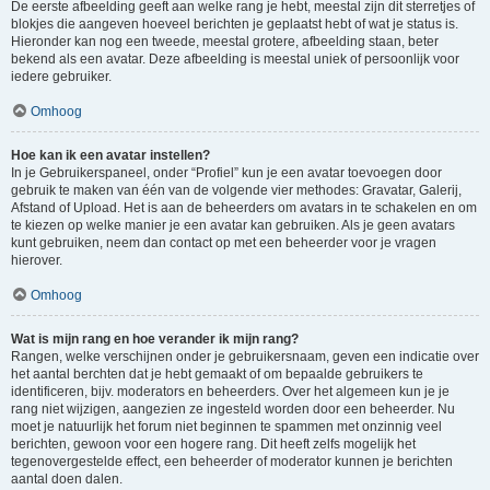
De eerste afbeelding geeft aan welke rang je hebt, meestal zijn dit sterretjes of
blokjes die aangeven hoeveel berichten je geplaatst hebt of wat je status is.
Hieronder kan nog een tweede, meestal grotere, afbeelding staan, beter
bekend als een avatar. Deze afbeelding is meestal uniek of persoonlijk voor
iedere gebruiker.
Omhoog
Hoe kan ik een avatar instellen?
In je Gebruikerspaneel, onder “Profiel” kun je een avatar toevoegen door
gebruik te maken van één van de volgende vier methodes: Gravatar, Galerij,
Afstand of Upload. Het is aan de beheerders om avatars in te schakelen en om
te kiezen op welke manier je een avatar kan gebruiken. Als je geen avatars
kunt gebruiken, neem dan contact op met een beheerder voor je vragen
hierover.
Omhoog
Wat is mijn rang en hoe verander ik mijn rang?
Rangen, welke verschijnen onder je gebruikersnaam, geven een indicatie over
het aantal berchten dat je hebt gemaakt of om bepaalde gebruikers te
identificeren, bijv. moderators en beheerders. Over het algemeen kun je je
rang niet wijzigen, aangezien ze ingesteld worden door een beheerder. Nu
moet je natuurlijk het forum niet beginnen te spammen met onzinnig veel
berichten, gewoon voor een hogere rang. Dit heeft zelfs mogelijk het
tegenovergestelde effect, een beheerder of moderator kunnen je berichten
aantal doen dalen.