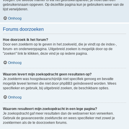
voegen. De tweede manier is via het gebruikerspaneel, je moet dan een
gebruikersnaam opgeven. Op dezelfde pagina kun je gebruikers weer van de
lijst verwijderen.
Omhoog
Forums doorzoeken
Hoe doorzoek ik het forum?
Door een zoekterm op te geven in het zoekveld, die je vindt op de index-,
forum- en onderwerppagina. Uitgebreid zoeken is mogelijk door op de
"zoeken" link te klikken, deze vind je op iedere pagina.
Omhoog
Waarom levert mijn zoekopdracht geen resultaten op?
Je zoekterm was hoogstwaarschijnlijk niet specifiek genoeg en bevatte
mogelijk teveel termen die niet door phpBB3 geïndexeerd worden. Wees
specifieker en gebruik, bij uitgebreid zoeken, de beschikbare opties.
Omhoog
Waarom resulteert mijn zoekopdracht in een lege pagina?
Je zoekopdracht gaf meer resultaten dan de webserver kon verwerken.
Gebruik de geavanceerde zoekfunctie en wees specifieker met zowel je
zoektermen als de te doorzoeken forums.