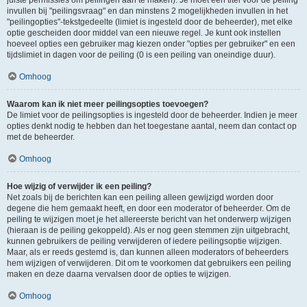
juiste permissies om peilingen aan te maken). Je moet een titel voor de peiling
invullen bij "peilingsvraag" en dan minstens 2 mogelijkheden invullen in het
"peilingopties"-tekstgedeelte (limiet is ingesteld door de beheerder), met elke
optie gescheiden door middel van een nieuwe regel. Je kunt ook instellen
hoeveel opties een gebruiker mag kiezen onder "opties per gebruiker" en een
tijdslimiet in dagen voor de peiling (0 is een peiling van oneindige duur).
Omhoog
Waarom kan ik niet meer peilingsopties toevoegen?
De limiet voor de peilingsopties is ingesteld door de beheerder. Indien je meer
opties denkt nodig te hebben dan het toegestane aantal, neem dan contact op
met de beheerder.
Omhoog
Hoe wijzig of verwijder ik een peiling?
Net zoals bij de berichten kan een peiling alleen gewijzigd worden door
degene die hem gemaakt heeft, en door een moderator of beheerder. Om de
peiling te wijzigen moet je het allereerste bericht van het onderwerp wijzigen
(hieraan is de peiling gekoppeld). Als er nog geen stemmen zijn uitgebracht,
kunnen gebruikers de peiling verwijderen of iedere peilingsoptie wijzigen.
Maar, als er reeds gestemd is, dan kunnen alleen moderators of beheerders
hem wijzigen of verwijderen. Dit om te voorkomen dat gebruikers een peiling
maken en deze daarna vervalsen door de opties te wijzigen.
Omhoog