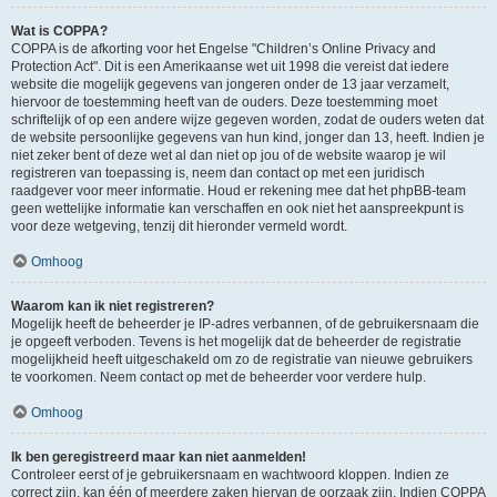
Wat is COPPA?
COPPA is de afkorting voor het Engelse "Children’s Online Privacy and
Protection Act". Dit is een Amerikaanse wet uit 1998 die vereist dat iedere
website die mogelijk gegevens van jongeren onder de 13 jaar verzamelt,
hiervoor de toestemming heeft van de ouders. Deze toestemming moet
schriftelijk of op een andere wijze gegeven worden, zodat de ouders weten dat
de website persoonlijke gegevens van hun kind, jonger dan 13, heeft. Indien je
niet zeker bent of deze wet al dan niet op jou of de website waarop je wil
registreren van toepassing is, neem dan contact op met een juridisch
raadgever voor meer informatie. Houd er rekening mee dat het phpBB-team
geen wettelijke informatie kan verschaffen en ook niet het aanspreekpunt is
voor deze wetgeving, tenzij dit hieronder vermeld wordt.
Omhoog
Waarom kan ik niet registreren?
Mogelijk heeft de beheerder je IP-adres verbannen, of de gebruikersnaam die
je opgeeft verboden. Tevens is het mogelijk dat de beheerder de registratie
mogelijkheid heeft uitgeschakeld om zo de registratie van nieuwe gebruikers
te voorkomen. Neem contact op met de beheerder voor verdere hulp.
Omhoog
Ik ben geregistreerd maar kan niet aanmelden!
Controleer eerst of je gebruikersnaam en wachtwoord kloppen. Indien ze
correct zijn, kan één of meerdere zaken hiervan de oorzaak zijn. Indien COPPA