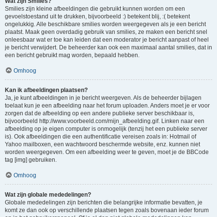
Wat zijn Smilies?
Smilies zijn kleine afbeeldingen die gebruikt kunnen worden om een
gevoelstoestand uit te drukken, bijvoorbeeld :) betekent blij, :( betekent
ongelukkig. Alle beschikbare smilies worden weergegeven als je een bericht
plaatst. Maak geen overdadig gebruik van smilies, ze maken een bericht snel
onleesbaar wat er toe kan leiden dat een moderator je bericht aanpast of heel
je bericht verwijdert. De beheerder kan ook een maximaal aantal smilies, dat in
een bericht gebruikt mag worden, bepaald hebben.
Omhoog
Kan ik afbeeldingen plaatsen?
Ja, je kunt afbeeldingen in je bericht weergeven. Als de beheerder bijlagen
toelaat kun je een afbeelding naar het forum uploaden. Anders moet je er voor
zorgen dat de afbeelding op een andere publieke server beschikbaar is,
bijvoorbeeld http://www.voorbeeld.com/mijn_afbeelding.gif. Linken naar een
afbeelding op je eigen computer is onmogelijk (tenzij het een publieke server
is). Ook afbeeldingen die een authentificatie vereisen zoals in: Hotmail of
Yahoo mailboxen, een wachtwoord beschermde website, enz. kunnen niet
worden weergegeven. Om een afbeelding weer te geven, moet je de BBCode
tag [img] gebruiken.
Omhoog
Wat zijn globale mededelingen?
Globale mededelingen zijn berichten die belangrijke informatie bevatten, je
komt ze dan ook op verschillende plaatsen tegen zoals bovenaan ieder forum