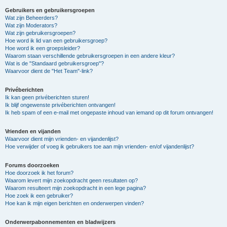
Gebruikers en gebruikersgroepen
Wat zijn Beheerders?
Wat zijn Moderators?
Wat zijn gebruikersgroepen?
Hoe word ik lid van een gebruikersgroep?
Hoe word ik een groepsleider?
Waarom staan verschillende gebruikersgroepen in een andere kleur?
Wat is de "Standaard gebruikersgroep"?
Waarvoor dient de "Het Team"-link?
Privéberichten
Ik kan geen privéberichten sturen!
Ik blijf ongewenste privéberichten ontvangen!
Ik heb spam of een e-mail met ongepaste inhoud van iemand op dit forum ontvangen!
Vrienden en vijanden
Waarvoor dient mijn vrienden- en vijandenlijst?
Hoe verwijder of voeg ik gebruikers toe aan mijn vrienden- en/of vijandenlijst?
Forums doorzoeken
Hoe doorzoek ik het forum?
Waarom levert mijn zoekopdracht geen resultaten op?
Waarom resulteert mijn zoekopdracht in een lege pagina?
Hoe zoek ik een gebruiker?
Hoe kan ik mijn eigen berichten en onderwerpen vinden?
Onderwerpabonnementen en bladwijzers