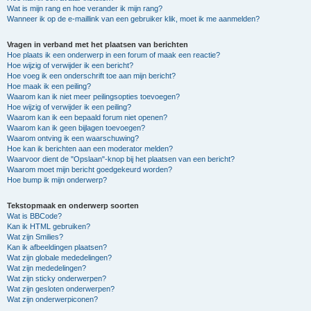
Wat is mijn rang en hoe verander ik mijn rang?
Wanneer ik op de e-maillink van een gebruiker klik, moet ik me aanmelden?
Vragen in verband met het plaatsen van berichten
Hoe plaats ik een onderwerp in een forum of maak een reactie?
Hoe wijzig of verwijder ik een bericht?
Hoe voeg ik een onderschrift toe aan mijn bericht?
Hoe maak ik een peiling?
Waarom kan ik niet meer peilingsopties toevoegen?
Hoe wijzig of verwijder ik een peiling?
Waarom kan ik een bepaald forum niet openen?
Waarom kan ik geen bijlagen toevoegen?
Waarom ontving ik een waarschuwing?
Hoe kan ik berichten aan een moderator melden?
Waarvoor dient de "Opslaan"-knop bij het plaatsen van een bericht?
Waarom moet mijn bericht goedgekeurd worden?
Hoe bump ik mijn onderwerp?
Tekstopmaak en onderwerp soorten
Wat is BBCode?
Kan ik HTML gebruiken?
Wat zijn Smilies?
Kan ik afbeeldingen plaatsen?
Wat zijn globale mededelingen?
Wat zijn mededelingen?
Wat zijn sticky onderwerpen?
Wat zijn gesloten onderwerpen?
Wat zijn onderwerpiconen?