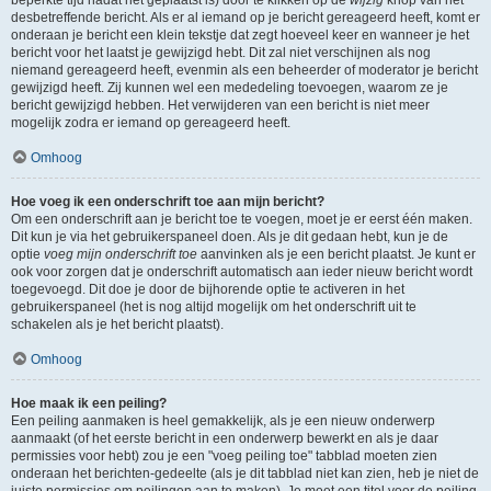
beperkte tijd nadat het geplaatst is) door te klikken op de
wijzig
knop van het
desbetreffende bericht. Als er al iemand op je bericht gereageerd heeft, komt er
onderaan je bericht een klein tekstje dat zegt hoeveel keer en wanneer je het
bericht voor het laatst je gewijzigd hebt. Dit zal niet verschijnen als nog
niemand gereageerd heeft, evenmin als een beheerder of moderator je bericht
gewijzigd heeft. Zij kunnen wel een mededeling toevoegen, waarom ze je
bericht gewijzigd hebben. Het verwijderen van een bericht is niet meer
mogelijk zodra er iemand op gereageerd heeft.
Omhoog
Hoe voeg ik een onderschrift toe aan mijn bericht?
Om een onderschrift aan je bericht toe te voegen, moet je er eerst één maken.
Dit kun je via het gebruikerspaneel doen. Als je dit gedaan hebt, kun je de
optie
voeg mijn onderschrift toe
aanvinken als je een bericht plaatst. Je kunt er
ook voor zorgen dat je onderschrift automatisch aan ieder nieuw bericht wordt
toegevoegd. Dit doe je door de bijhorende optie te activeren in het
gebruikerspaneel (het is nog altijd mogelijk om het onderschrift uit te
schakelen als je het bericht plaatst).
Omhoog
Hoe maak ik een peiling?
Een peiling aanmaken is heel gemakkelijk, als je een nieuw onderwerp
aanmaakt (of het eerste bericht in een onderwerp bewerkt en als je daar
permissies voor hebt) zou je een "voeg peiling toe" tabblad moeten zien
onderaan het berichten-gedeelte (als je dit tabblad niet kan zien, heb je niet de