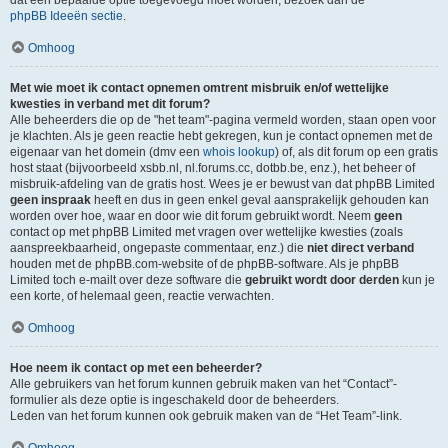
dat een bepaalde optie toegevoegd moet worden, bezoek dan de
phpBB Ideeën sectie
.
Omhoog
Met wie moet ik contact opnemen omtrent misbruik en/of wettelijke
kwesties in verband met dit forum?
Alle beheerders die op de "het team"-pagina vermeld worden, staan open voor
je klachten. Als je geen reactie hebt gekregen, kun je contact opnemen met de
eigenaar van het domein (dmv een
whois lookup
) of, als dit forum op een gratis
host staat (bijvoorbeeld xsbb.nl, nl.forums.cc, dotbb.be, enz.), het beheer of
misbruik-afdeling van de gratis host. Wees je er bewust van dat phpBB Limited
geen inspraak
heeft en dus in geen enkel geval aansprakelijk gehouden kan
worden over hoe, waar en door wie dit forum gebruikt wordt. Neem
geen
contact op met phpBB Limited met vragen over wettelijke kwesties (zoals
aanspreekbaarheid, ongepaste commentaar, enz.) die
niet direct verband
houden met de phpBB.com-website of de phpBB-software. Als je phpBB
Limited toch e-mailt over deze software die
gebruikt wordt door derden
kun je
een korte, of helemaal geen, reactie verwachten.
Omhoog
Hoe neem ik contact op met een beheerder?
Alle gebruikers van het forum kunnen gebruik maken van het “Contact”-
formulier als deze optie is ingeschakeld door de beheerders.
Leden van het forum kunnen ook gebruik maken van de “Het Team”-link.