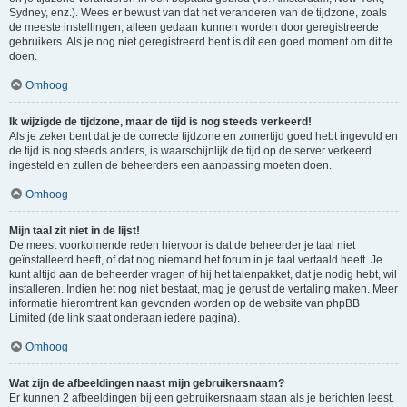
Sydney, enz.). Wees er bewust van dat het veranderen van de tijdzone, zoals
de meeste instellingen, alleen gedaan kunnen worden door geregistreerde
gebruikers. Als je nog niet geregistreerd bent is dit een goed moment om dit te
doen.
Omhoog
Ik wijzigde de tijdzone, maar de tijd is nog steeds verkeerd!
Als je zeker bent dat je de correcte tijdzone en zomertijd goed hebt ingevuld en
de tijd is nog steeds anders, is waarschijnlijk de tijd op de server verkeerd
ingesteld en zullen de beheerders een aanpassing moeten doen.
Omhoog
Mijn taal zit niet in de lijst!
De meest voorkomende reden hiervoor is dat de beheerder je taal niet
geïnstalleerd heeft, of dat nog niemand het forum in je taal vertaald heeft. Je
kunt altijd aan de beheerder vragen of hij het talenpakket, dat je nodig hebt, wil
installeren. Indien het nog niet bestaat, mag je gerust de vertaling maken. Meer
informatie hieromtrent kan gevonden worden op de website van phpBB
Limited (de link staat onderaan iedere pagina).
Omhoog
Wat zijn de afbeeldingen naast mijn gebruikersnaam?
Er kunnen 2 afbeeldingen bij een gebruikersnaam staan als je berichten leest.