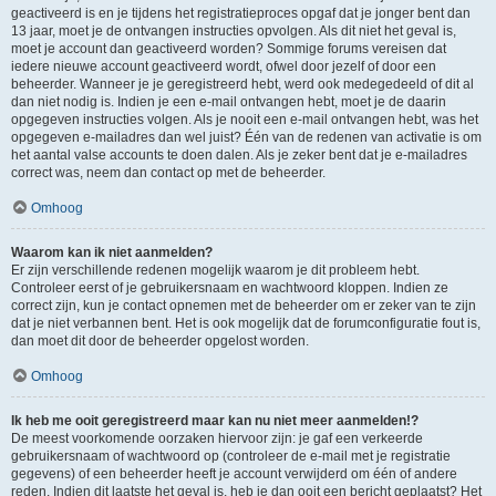
geactiveerd is en je tijdens het registratieproces opgaf dat je jonger bent dan
13 jaar, moet je de ontvangen instructies opvolgen. Als dit niet het geval is,
moet je account dan geactiveerd worden? Sommige forums vereisen dat
iedere nieuwe account geactiveerd wordt, ofwel door jezelf of door een
beheerder. Wanneer je je geregistreerd hebt, werd ook medegedeeld of dit al
dan niet nodig is. Indien je een e-mail ontvangen hebt, moet je de daarin
opgegeven instructies volgen. Als je nooit een e-mail ontvangen hebt, was het
opgegeven e-mailadres dan wel juist? Één van de redenen van activatie is om
het aantal valse accounts te doen dalen. Als je zeker bent dat je e-mailadres
correct was, neem dan contact op met de beheerder.
Omhoog
Waarom kan ik niet aanmelden?
Er zijn verschillende redenen mogelijk waarom je dit probleem hebt.
Controleer eerst of je gebruikersnaam en wachtwoord kloppen. Indien ze
correct zijn, kun je contact opnemen met de beheerder om er zeker van te zijn
dat je niet verbannen bent. Het is ook mogelijk dat de forumconfiguratie fout is,
dan moet dit door de beheerder opgelost worden.
Omhoog
Ik heb me ooit geregistreerd maar kan nu niet meer aanmelden!?
De meest voorkomende oorzaken hiervoor zijn: je gaf een verkeerde
gebruikersnaam of wachtwoord op (controleer de e-mail met je registratie
gegevens) of een beheerder heeft je account verwijderd om één of andere
reden. Indien dit laatste het geval is, heb je dan ooit een bericht geplaatst? Het