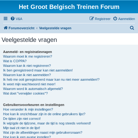
Het Groot Belgisch Treinen Forum
V&A
Registreer
Aanmelden
Z
Forumoverzicht
Veelgestelde vragen
o
Veelgestelde vragen
e
k
Aanmeld- en registratievragen
Waarom moet ik me registreren?
Wat is COPPA?
Waarom kan ik niet registreren?
Ik ben geregistreerd maar kan niet aanmelden!
Waarom kan ik niet aanmelden?
Ik heb me ooit geregistreerd maar kan nu niet meer aanmelden!?
Ik weet mijn wachtwoord niet meer!
Waarom word ik automatisch afgemeld?
Wat doet "verwijder cookies"?
Gebruikersvoorkeuren en instellingen
Hoe verander ik mijn instellingen?
Hoe kan ik onzichtbaar zijn in de online gebruikers lijst?
De tijden zijn niet correct!
Ik wijzigde de tijdzone, maar de tijd is nog steeds verkeerd!
Mijn taal zit niet in de lijst!
Wat zijn de afbeeldingen naast mijn gebruikersnaam?
Hoe kan ik een avatar instellen?