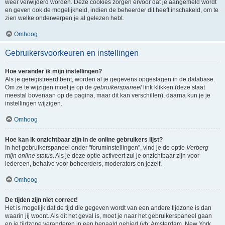
weer verwijderd worden. Deze cookies zorgen ervoor dat je aangemeld wordt
en geven ook de mogelijkheid, indien de beheerder dit heeft inschakeld, om te
zien welke onderwerpen je al gelezen hebt.
Omhoog
Gebruikersvoorkeuren en instellingen
Hoe verander ik mijn instellingen?
Als je geregistreerd bent, worden al je gegevens opgeslagen in de database.
Om ze te wijzigen moet je op de
gebruikerspaneel
link klikken (deze staat
meestal bovenaan op de pagina, maar dit kan verschillen), daarna kun je je
instellingen wijzigen.
Omhoog
Hoe kan ik onzichtbaar zijn in de online gebruikers lijst?
In het gebruikerspaneel onder "foruminstellingen", vind je de optie
Verberg
mijn online status
. Als je deze optie activeert zul je onzichtbaar zijn voor
iedereen, behalve voor beheerders, moderators en jezelf.
Omhoog
De tijden zijn niet correct!
Het is mogelijk dat de tijd die gegeven wordt van een andere tijdzone is dan
waarin jij woont. Als dit het geval is, moet je naar het gebruikerspaneel gaan
en je tijdzone veranderen in een bepaald gebied (vb: Amsterdam, New York,