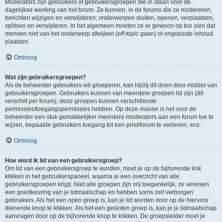
Moderators zijn gebruikers of gebruikersgroepen die in staan voor de
dagelijkse werking van het forum. Ze kunnen, in de forums die ze modereren,
berichten wijzigen en verwijderen; onderwerpen sluiten, openen, verplaatsen,
splitsen en verwijderen. In het algemeen moeten ze er gewoon op toe zien dat
mensen niet van het onderwerp afwijken (
off-topic
gaan) of ongepaste inhoud
plaatsen.
Omhoog
Wat zijn gebruikersgroepen?
Als de beheerder gebruikers wil groeperen, kan hij/zij dit doen door middel van
gebruikersgroepen. Gebruikers kunnen van meerdere groepen lid zijn (dit
verschilt per forum), deze groepen kunnen verschillende
permissies/toegangspermissies hebben. Op deze manier is het voor de
beheerder een stuk gemakkelijker meerdere moderators aan een forum toe te
wijzen, bepaalde gebruikers toegang tot een privéforum te verlenen, enz.
Omhoog
Hoe word ik lid van een gebruikersgroep?
Om lid van een gebruikersgroep te worden, moet je op de bijhorende link
klikken in het gebruikerspaneel, waarna je een overzicht van alle
gebruikersgroepen krijgt. Niet alle groepen zijn vrij toegankelijk, ze vereisen
een goedkeuring van je lidmaatschap en hebben soms zelf verborgen
gebruikers. Als het een open groep is, kan je lid worden door op de hiervoor
dienende knop te klikken. Als het een gesloten groep is, kan je je lidmaatschap
aanvragen door op de bijhorende knop te klikken. De groepsleider moet je