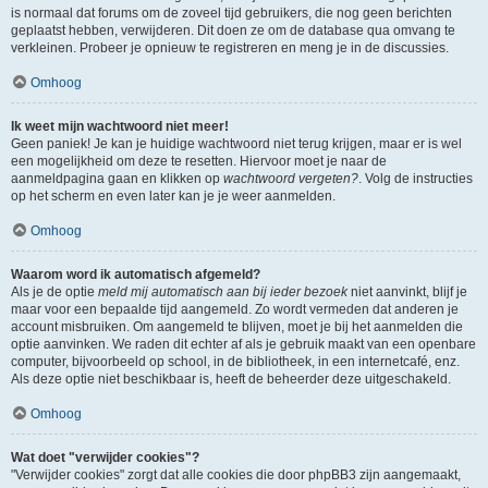
is normaal dat forums om de zoveel tijd gebruikers, die nog geen berichten
geplaatst hebben, verwijderen. Dit doen ze om de database qua omvang te
verkleinen. Probeer je opnieuw te registreren en meng je in de discussies.
Omhoog
Ik weet mijn wachtwoord niet meer!
Geen paniek! Je kan je huidige wachtwoord niet terug krijgen, maar er is wel
een mogelijkheid om deze te resetten. Hiervoor moet je naar de
aanmeldpagina gaan en klikken op
wachtwoord vergeten?
. Volg de instructies
op het scherm en even later kan je je weer aanmelden.
Omhoog
Waarom word ik automatisch afgemeld?
Als je de optie
meld mij automatisch aan bij ieder bezoek
niet aanvinkt, blijf je
maar voor een bepaalde tijd aangemeld. Zo wordt vermeden dat anderen je
account misbruiken. Om aangemeld te blijven, moet je bij het aanmelden die
optie aanvinken. We raden dit echter af als je gebruik maakt van een openbare
computer, bijvoorbeeld op school, in de bibliotheek, in een internetcafé, enz.
Als deze optie niet beschikbaar is, heeft de beheerder deze uitgeschakeld.
Omhoog
Wat doet "verwijder cookies"?
"Verwijder cookies" zorgt dat alle cookies die door phpBB3 zijn aangemaakt,