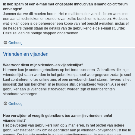
Ik heb spam of een e-mail met ongepaste inhoud van iemand op dit forum
ontvangen!
Jammer dat we dit moeten horen. Het e-mailformulier van dit forum werkt met
een aantal technieken om zenders van zulke berichten te traceren. Het beste
wat je kan doen is de beheerder een kopie van het bericht e-mailen, inclusief
de headers (hierin staan de details van de gebruiker die de e-mail stuurde).
Deze zal dan de nodige stappen ondernemen.
Omhoog
Vrienden en vijanden
Waarvoor dient mijn vrienden- en vijandenlijst?
Hiermee kun je andere gebruikers op het forum sorteren. Gebruikers die in je
vriendenlijst staan worden in het gebruikerspaneel weergegeven zodat je snel
kunt controleren of ze online zijn, of een privébericht kunt sturen. Tevens is het
mogelijk dat hun berichten, in je huidige stijl, gemarkeerd worden. Als je een
gebruiker aan je vijandenlijst toevoegt, worden zijn of haar berichten
standaard verborgen.
Omhoog
Hoe verwijder of voeg ik gebruikers toe aan mijn vrienden- en/of
vijandenlijst?
Het toevoegen van gebruikers kan op 2 manieren. In het profiel van iedere
gebruiker staat een link om de gebruiker aan je vrienden- of vijandenlijst toe te