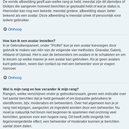
De eerste afbeelding geeft aan welke rang je hebt, meestal zijn dit sterretjes of
blokjes die aangeven hoeveel berichten je geplaatst hebt of wat je status is.
Hieronder kan nog een tweede, meestal grotere, afbeelding staan, beter
bekend als een avatar. Deze afbeelding is meestal uniek of persoonlijk voor
iedere gebruiker.
Omhoog
Hoe kan ik een avatar instellen?
In je Gebruikerspaneel, onder “Profiel” kun je een avatar toevoegen door
gebruik te maken van één van de volgende vier methodes: Gravatar, Galerij,
Afstand of Upload. Het is aan de beheerders om avatars in te schakelen en om
te kiezen op welke manier je een avatar kan gebruiken. Als je geen avatars
kunt gebruiken, neem dan contact op met een beheerder voor je vragen
hierover.
Omhoog
Wat is mijn rang en hoe verander ik mijn rang?
Rangen, welke verschijnen onder je gebruikersnaam, geven een indicatie over
het aantal berchten dat je hebt gemaakt of om bepaalde gebruikers te
identificeren, bijv. moderators en beheerders. Over het algemeen kun je je
rang niet wijzigen, aangezien ze ingesteld worden door een beheerder. Nu
moet je natuurlijk het forum niet beginnen te spammen met onzinnig veel
berichten, gewoon voor een hogere rang. Dit heeft zelfs mogelijk het
tegenovergestelde effect, een beheerder of moderator kunnen je berichten
aantal doen dalen.