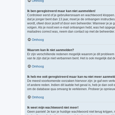
Omhoog
Ik ben geregistreerd maar kan niet aanmelden!
Controleer eerst of je gebruikersnaam en wachtwoord kloppen. I
dat je jonger bent dan 13 jaar, moet je de ontvangen instructi
wordt, ofwel door jezelf of door een beheerder. Wanneer je je 
volgen. Als je nooit een e-mail ontvangen hebt, was het opgege
mailadres correct was, neem dan contact op met de beheerder.
Omhoog
Waarom kan ik niet aanmelden?
Er zijn verschillende redenen mogelijk waarom je dit probleem
van te zijn dat je niet verbannen bent. Het is ook mogelijk dat
Omhoog
Ik heb me ooit geregistreerd maar kan nu niet meer aanmel
De meest voorkomende oorzaken hiervoor zijn: je gaf een verk
of andere reden. Indien dit laatste het geval is, heb je dan oo
om de database qua omvang te verkleinen. Probeer je opnieuw t
Omhoog
Ik weet mijn wachtwoord niet meer!
Geen paniek! Je kan je huidige wachtwoord niet terug krijgen,