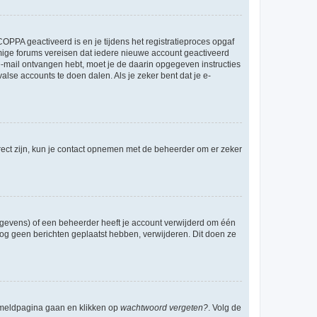
OPPA geactiveerd is en je tijdens het registratieproces opgaf
ommige forums vereisen dat iedere nieuwe account geactiveerd
 e-mail ontvangen hebt, moet je de daarin opgegeven instructies
lse accounts te doen dalen. Als je zeker bent dat je e-
rect zijn, kun je contact opnemen met de beheerder om er zeker
egevens) of een beheerder heeft je account verwijderd om één
e nog geen berichten geplaatst hebben, verwijderen. Dit doen ze
anmeldpagina gaan en klikken op
wachtwoord vergeten?
. Volg de