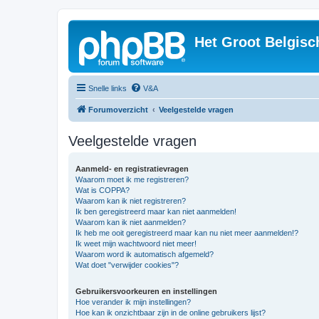
Het Groot Belgisc
Snelle links
V&A
Forumoverzicht
Veelgestelde vragen
Veelgestelde vragen
Aanmeld- en registratievragen
Waarom moet ik me registreren?
Wat is COPPA?
Waarom kan ik niet registreren?
Ik ben geregistreerd maar kan niet aanmelden!
Waarom kan ik niet aanmelden?
Ik heb me ooit geregistreerd maar kan nu niet meer aanmelden!?
Ik weet mijn wachtwoord niet meer!
Waarom word ik automatisch afgemeld?
Wat doet "verwijder cookies"?
Gebruikersvoorkeuren en instellingen
Hoe verander ik mijn instellingen?
Hoe kan ik onzichtbaar zijn in de online gebruikers lijst?