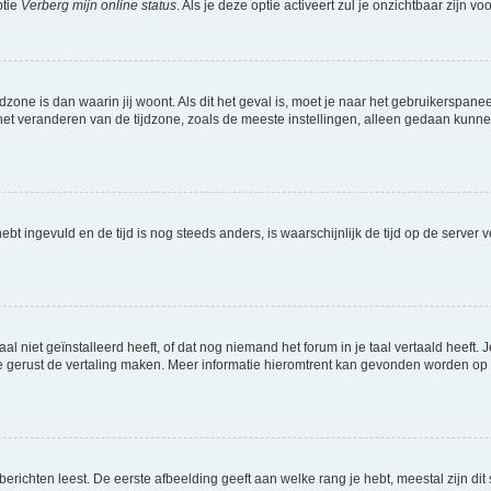
ptie
Verberg mijn online status
. Als je deze optie activeert zul je onzichtbaar zijn 
jdzone is dan waarin jij woont. Als dit het geval is, moet je naar het gebruikerspan
t veranderen van de tijdzone, zoals de meeste instellingen, alleen gedaan kunnen
 hebt ingevuld en de tijd is nog steeds anders, is waarschijnlijk de tijd op de serv
niet geïnstalleerd heeft, of dat nog niemand het forum in je taal vertaald heeft. Je
ag je gerust de vertaling maken. Meer informatie hieromtrent kan gevonden worden o
richten leest. De eerste afbeelding geeft aan welke rang je hebt, meestal zijn dit 