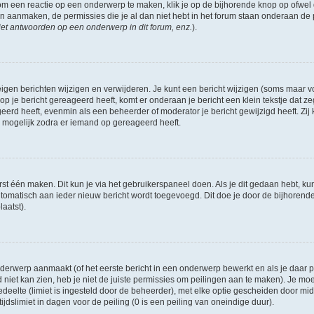
om een reactie op een onderwerp te maken, klik je op de bijhorende knop op ofwe
an aanmaken, de permissies die je al dan niet hebt in het forum staan onderaan de
et antwoorden op een onderwerp in dit forum, enz.
).
eigen berichten wijzigen en verwijderen. Je kunt een bericht wijzigen (soms maar voo
p je bericht gereageerd heeft, komt er onderaan je bericht een klein tekstje dat ze
ageerd heeft, evenmin als een beheerder of moderator je bericht gewijzigd heeft. 
r mogelijk zodra er iemand op gereageerd heeft.
rst één maken. Dit kun je via het gebruikerspaneel doen. Als je dit gedaan hebt, ku
automatisch aan ieder nieuw bericht wordt toegevoegd. Dit doe je door de bijhorende 
laatst).
erwerp aanmaakt (of het eerste bericht in een onderwerp bewerkt en als je daar pe
niet kan zien, heb je niet de juiste permissies om peilingen aan te maken). Je moet 
edeelte (limiet is ingesteld door de beheerder), met elke optie gescheiden door mi
jdslimiet in dagen voor de peiling (0 is een peiling van oneindige duur).