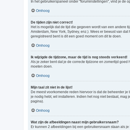
In het gebruikerspaneel onder "foruminstellingen", vind je de o
Omhoog
De tijden zijn niet correct!
Het is mogelijk dat de tijd die gegeven wordt van een andere ti
Amsterdam, New York, Sydney, enz.). Wees er bewust van dat he
geregistreerd bent is dit een goed moment om dit te doen.
Omhoog
Ik wijzigde de tijdzone, maar de tijd is nog steeds verkeerd!
Als je zeker bent dat je de correcte tijdzone en zomertijd goed
moeten doen.
Omhoog
Mijn taal zit niet in de lijst!
De meest voorkomende reden hiervoor is dat de beheerder je taal 
je nodig hebt, wil installeren. Indien het nog niet bestaat, m
pagina).
Omhoog
Wat zijn de afbeeldingen naast mijn gebruikersnaam?
Er kunnen 2 afbeeldingen bij een gebruikersnaam staan als je be