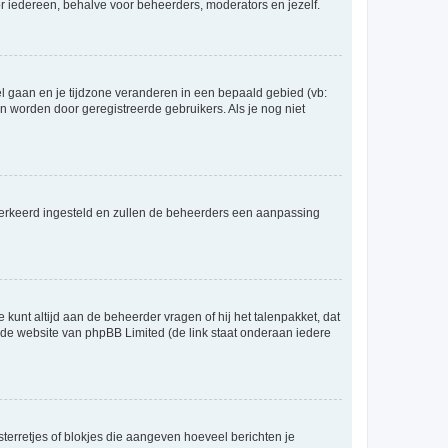
voor iedereen, behalve voor beheerders, moderators en jezelf.
eel gaan en je tijdzone veranderen in een bepaald gebied (vb:
 worden door geregistreerde gebruikers. Als je nog niet
er verkeerd ingesteld en zullen de beheerders een aanpassing
 kunt altijd aan de beheerder vragen of hij het talenpakket, dat
p de website van phpBB Limited (de link staat onderaan iedere
sterretjes of blokjes die aangeven hoeveel berichten je