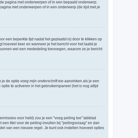
l de pagina met onderwerpen of in een bepaald onderwerp.
 pagina met onderwerpen of in een onderwerp (de lijst met
je
r een beperkte tijd nadat het geplaatst is) door te klikken op
gt hoeveel keer en wanneer je het bericht voor het laatst je
Zij kunnen wel een mededeling toevoegen, waarom ze je bericht
n je de optie
voeg mijn onderschrift toe
aanvinken als je een
optie te activeren in het gebruikerspaneel (het is nog altijd
rmissies voor hebt) zou je een "voeg peiling toe" tabblad
een titel voor de peiling invullen bij "peilingsvraag" en dan
ddel van een nieuwe regel. Je kunt ook instellen hoeveel opties