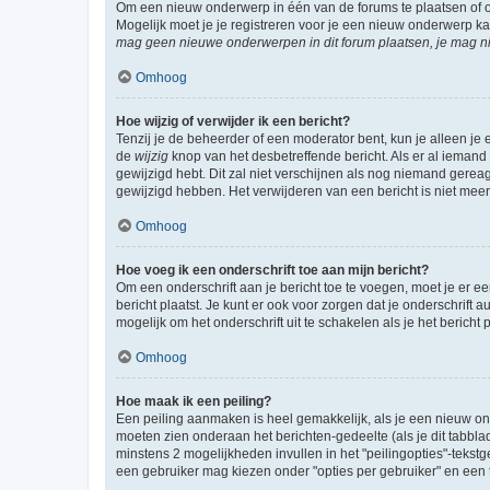
Om een nieuw onderwerp in één van de forums te plaatsen of 
Mogelijk moet je je registreren voor je een nieuw onderwerp k
mag geen nieuwe onderwerpen in dit forum plaatsen, je mag ni
Omhoog
Hoe wijzig of verwijder ik een bericht?
Tenzij je de beheerder of een moderator bent, kun je alleen je 
de
wijzig
knop van het desbetreffende bericht. Als er al iemand o
gewijzigd hebt. Dit zal niet verschijnen als nog niemand gere
gewijzigd hebben. Het verwijderen van een bericht is niet mee
Omhoog
Hoe voeg ik een onderschrift toe aan mijn bericht?
Om een onderschrift aan je bericht toe te voegen, moet je er ee
bericht plaatst. Je kunt er ook voor zorgen dat je onderschrift 
mogelijk om het onderschrift uit te schakelen als je het bericht p
Omhoog
Hoe maak ik een peiling?
Een peiling aanmaken is heel gemakkelijk, als je een nieuw ond
moeten zien onderaan het berichten-gedeelte (als je dit tabblad 
minstens 2 mogelijkheden invullen in het "peilingopties"-tekstg
een gebruiker mag kiezen onder "opties per gebruiker" en een ti