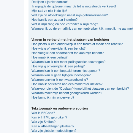
De tijden zijn niet correct!
Ik wijzigde de tijdzone, maar de tijd is nog steeds verkeerd!
Mijn taal zit niet in de lijst!
Wat zijn de afbeeldingen naast mijn gebruikersnaam?
Hoe kan ik een avatar instellen?
Wat is mijn rang en hoe verander ik mijn rang?
Wanneer ik op de e-maillink van een gebruiker klik, moet ik me aanme
Vragen in verband met het plaatsen van berichten
Hoe plaats ik een onderwerp in een forum of maak een reactie?
Hoe wijzig of verwijder ik een bericht?
Hoe voeg ik een onderschrift toe aan mijn bericht?
Hoe maak ik een peiling?
Waarom kan ik niet meer peilingsopties toevoegen?
Hoe wijzig of verwijder ik een peiling?
Waarom kan ik een bepaald forum niet openen?
Waarom kan ik geen bijlagen toevoegen?
Waarom ontving ik een waarschuwing?
Hoe kan ik berichten aan een moderator melden?
Waarvoor dient de "Opslaan"-knop bij het plaatsen van een bericht?
Waarom moet mijn bericht goedgekeurd worden?
Hoe bump ik mijn onderwerp?
Tekstopmaak en onderwerp soorten
Wat is BBCode?
Kan ik HTML gebruiken?
Wat zijn Smilies?
Kan ik afbeeldingen plaatsen?
Wat zijn globale mededelingen?