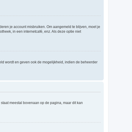
nderen je account misbruiken. Om aangemeld te blijven, moet je
theek, in een internetcafé, enz. Als deze optie niet
eld wordt en geven ook de mogelijkheid, indien de beheerder
e staat meestal bovenaan op de pagina, maar dit kan