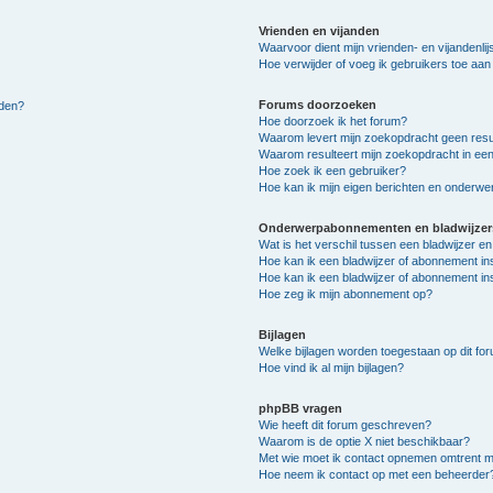
Vrienden en vijanden
Waarvoor dient mijn vrienden- en vijandenlij
Hoe verwijder of voeg ik gebruikers toe aan m
Forums doorzoeken
lden?
Hoe doorzoek ik het forum?
Waarom levert mijn zoekopdracht geen resu
Waarom resulteert mijn zoekopdracht in een
Hoe zoek ik een gebruiker?
Hoe kan ik mijn eigen berichten en onderw
Onderwerpabonnementen en bladwijzer
Wat is het verschil tussen een bladwijzer 
Hoe kan ik een bladwijzer of abonnement in
Hoe kan ik een bladwijzer of abonnement ins
Hoe zeg ik mijn abonnement op?
Bijlagen
Welke bijlagen worden toegestaan op dit fo
Hoe vind ik al mijn bijlagen?
phpBB vragen
Wie heeft dit forum geschreven?
Waarom is de optie X niet beschikbaar?
Met wie moet ik contact opnemen omtrent mis
Hoe neem ik contact op met een beheerder