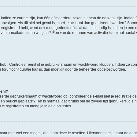
ndien ze correct zijn, kan één of meerdere zaken hiervan de oorzaak zijn. Indien C
es opvolgen. Als dit niet het geval is, moet je account dan geactiveerd worden? S
geregistreerd hebt, werd ook medegedeeld of dit al dan niet nodig is. Indien je een
ven e-mailadres dan wel juist? Één van de redenen van activatie is om het aantal va
 hebt. Controleer eerst of je gebruikersnaam en wachtwoord kloppen. Indien ze cor
 de forumconfiguratie fout is, dan moet dit door de beheerder opgelost worden.
den!?
eerde gebruikersnaam of wachtwoord op (controleer de e-mail met je registratie g
it een bericht geplaatst? Het is normaal dat forums om de zoveel tijd gebruikers, di
e registreren en meng je in de discussies.
 maar er is wel een mogelijkheid om deze te resetten. Hiervoor moet je naar de a