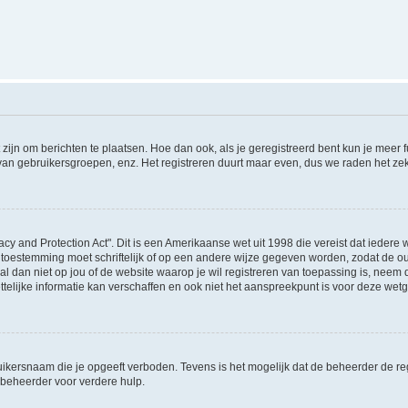
 zijn om berichten te plaatsen. Hoe dan ook, als je geregistreerd bent kun je meer
 van gebruikersgroepen, enz. Het registreren duurt maar even, dus we raden het ze
acy and Protection Act". Dit is een Amerikaanse wet uit 1998 die vereist dat ieder
 toestemming moet schriftelijk of op een andere wijze gegeven worden, zodat de 
et al dan niet op jou of de website waarop je wil registreren van toepassing is, nee
lijke informatie kan verschaffen en ook niet het aanspreekpunt is voor deze wetge
ikersnaam die je opgeeft verboden. Tevens is het mogelijk dat de beheerder de regi
beheerder voor verdere hulp.