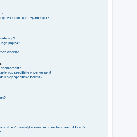
st?
ijn vrienden- en/of vijandenlijst?
ltaten op?
 lege pagina?
erpen vinden?
s
en abonnement?
stellen op specifieke onderwerpen?
tellen op specifieke forums?
rum?
bruik en/of wettelijke kwesties in verband met dit forum?
?