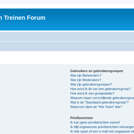
h Treinen Forum
Gebruikers en gebruikersgroepen
Wat zijn Beheerders?
Wat zijn Moderators?
Wat zijn gebruikersgroepen?
Hoe word ik lid van een gebruikersgroep?
Hoe word ik een groepsleider?
Waarom staan verschillende gebruikersgroe
Wat is de "Standaard gebruikersgroep"?
Waarvoor dient de "Het Team"-link?
Privéberichten
Ik kan geen privéberichten sturen!
Ik blijf ongewenste privéberichten ontvange
Ik heb spam of een e-mail met ongepaste i