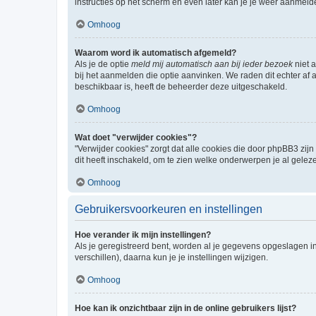
instructies op het scherm en even later kan je je weer aanmeld
Omhoog
Waarom word ik automatisch afgemeld?
Als je de optie
meld mij automatisch aan bij ieder bezoek
niet 
bij het aanmelden die optie aanvinken. We raden dit echter af a
beschikbaar is, heeft de beheerder deze uitgeschakeld.
Omhoog
Wat doet "verwijder cookies"?
"Verwijder cookies" zorgt dat alle cookies die door phpBB3 z
dit heeft inschakeld, om te zien welke onderwerpen je al gelez
Omhoog
Gebruikersvoorkeuren en instellingen
Hoe verander ik mijn instellingen?
Als je geregistreerd bent, worden al je gegevens opgeslagen i
verschillen), daarna kun je je instellingen wijzigen.
Omhoog
Hoe kan ik onzichtbaar zijn in de online gebruikers lijst?