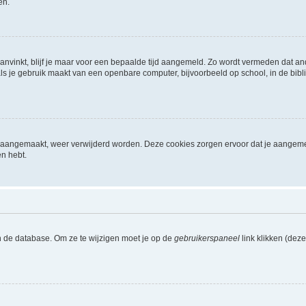
en.
aanvinkt, blijf je maar voor een bepaalde tijd aangemeld. Zo wordt vermeden dat a
ls je gebruik maakt van een openbare computer, bijvoorbeeld op school, in de biblio
ijn aangemaakt, weer verwijderd worden. Deze cookies zorgen ervoor dat je aangem
en hebt.
n de database. Om ze te wijzigen moet je op de
gebruikerspaneel
link klikken (dez