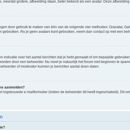
e, meestal grotere, afbeelding staan, beter bekend als een avatar. Deze afbeelding 
oegen door gebruik te maken van één van de volgende vier methodes: Gravatar, Gale
n gebruiken. Als je geen avatars kunt gebruiken, neem dan contact op met een beh
indicatie over het aantal berchten dat je hebt gemaakt of om bepaalde gebruikers 
d worden door een beheerder. Nu moet je natuurlijk het forum niet beginnen te sp
en beheerder of moderator kunnen je berichten aantal doen dalen.
k me aanmelden?
t ingebouwde e-mailformulier (indien de beheerder dit heeft ingeschakeld). Dit o
en
ie?