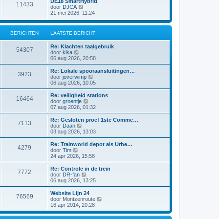
DE18 SmartHybrid
i
e
11433
a
j
B
door
DJCA
c
b
t
k
e
21 mei 2026, 11:24
h
e
s
l
k
t
r
t
a
i
i
e
a
j
c
BERICHTEN
LAATSTE BERICHT
b
t
k
h
e
s
l
t
r
Re: Klachten taalgebruik
t
a
54307
i
B
door
kika
e
a
c
e
06 aug 2026, 20:58
b
t
h
k
e
s
t
i
r
Re: Lokale spooraansluitingen…
t
3923
j
i
B
door
joverwimp
e
k
c
e
06 aug 2026, 10:05
b
l
h
k
e
a
t
i
r
Re: veiligheid stations
16464
a
j
i
B
door
groentje
t
k
c
e
07 aug 2026, 01:32
s
l
h
k
t
a
t
i
Re: Gesloten proef 1ste Comme…
e
7113
a
j
B
door
Daan
b
t
k
e
03 aug 2026, 13:03
e
s
l
k
r
t
a
i
Re: Trainworld depot als Urbe…
i
e
4279
a
j
B
door
Tim
c
b
t
k
e
24 apr 2026, 15:58
h
e
s
l
k
t
r
t
a
i
Re: Controle in de trein
i
e
7772
a
j
B
door
DR-fan
c
b
t
k
e
06 aug 2026, 13:25
h
e
s
l
k
t
r
t
a
i
Website Lijn 24
i
e
76569
a
j
B
door
Montzenroute
c
b
t
k
e
16 apr 2014, 20:28
h
e
s
l
k
t
r
t
a
i
i