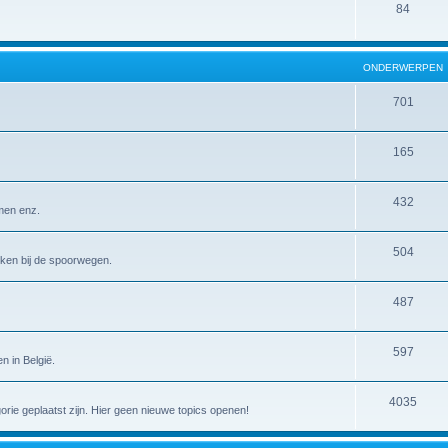
84
ONDERWERPEN
701
165
432
emen enz.
504
erken bij de spoorwegen.
487
597
n in België.
4035
gorie geplaatst zijn. Hier geen nieuwe topics openen!