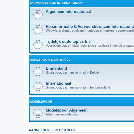
NORMAALSPOOR INTERNATIONAAL
Algemeen Internationaal
Reisinformatie & Vervoersbewijzen Internationa
Wegwijs in dienstregelingen, tarieven en vervoersvoorwaarden
Tijdelijk oude topics Int
Voorlopige place-holder voor topics tot deze in de juiste cate
SMALSPOOR & LIGHT RAIL
Binnenland
Smalspoor, tram en light-rail in België
Internationaal
Smalspoor, tram en light-rail in het buitenland
MODELSPOOR
Modelspoor Algemeen
Alles over modelspoor
AANMELDEN
•
REGISTREER