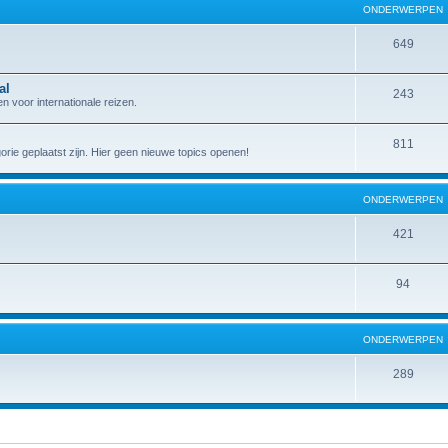
ONDERWERPEN
649
al
243
 voor internationale reizen.
811
gorie geplaatst zijn. Hier geen nieuwe topics openen!
ONDERWERPEN
421
94
ONDERWERPEN
289