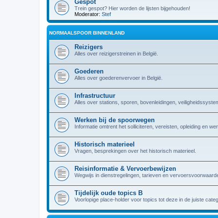
Gespot
Trein gespot? Hier worden de lijsten bijgehouden!
Moderator:
Stef
NORMAALSPOOR BINNENLAND
Reizigers
Alles over reizigerstreinen in België.
Goederen
Alles over goederenvervoer in België.
Infrastructuur
Alles over stations, sporen, bovenleidingen, veiligheidssyst
Werken bij de spoorwegen
Informatie omtrent het solliciteren, vereisten, opleiding en w
Historisch materieel
Vragen, besprekingen over het historisch materieel.
Reisinformatie & Vervoerbewijzen
Wegwijs in dienstregelingen, tarieven en vervoersvoorwaarde
Tijdelijk oude topics B
Voorlopige place-holder voor topics tot deze in de juiste cate