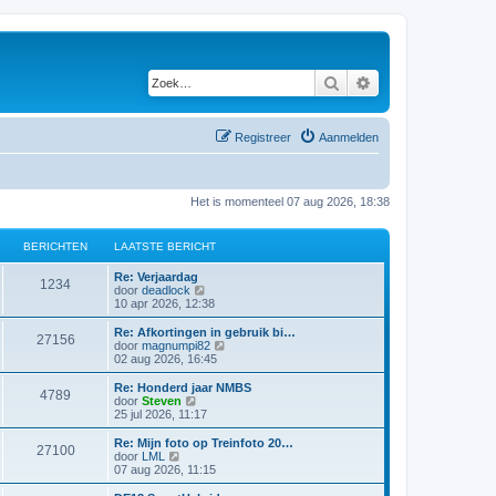
Zoek
Uitgebreid zoeken
Registreer
Aanmelden
Het is momenteel 07 aug 2026, 18:38
BERICHTEN
LAATSTE BERICHT
Re: Verjaardag
1234
B
door
deadlock
e
10 apr 2026, 12:38
k
i
Re: Afkortingen in gebruik bi…
27156
j
B
door
magnumpi82
k
e
02 aug 2026, 16:45
l
k
a
i
Re: Honderd jaar NMBS
4789
a
j
B
door
Steven
t
k
e
25 jul 2026, 11:17
s
l
k
t
a
i
Re: Mijn foto op Treinfoto 20…
e
27100
a
j
B
door
LML
b
t
k
e
07 aug 2026, 11:15
e
s
l
k
r
t
a
i