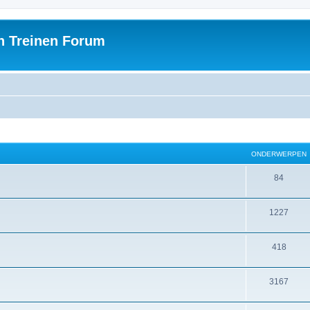
h Treinen Forum
ONDERWERPEN
84
1227
418
3167