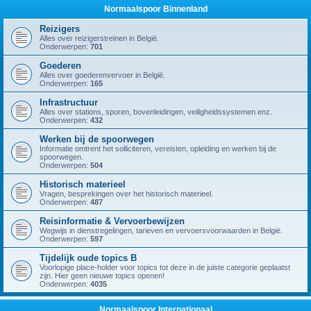
Normaalspoor Binnenland
Reizigers
Alles over reizigerstreinen in België.
Onderwerpen:
701
Goederen
Alles over goederenvervoer in België.
Onderwerpen:
165
Infrastructuur
Alles over stations, sporen, bovenleidingen, veiligheidssystemen enz.
Onderwerpen:
432
Werken bij de spoorwegen
Informatie omtrent het solliciteren, vereisten, opleiding en werken bij de
spoorwegen.
Onderwerpen:
504
Historisch materieel
Vragen, besprekingen over het historisch materieel.
Onderwerpen:
487
Reisinformatie & Vervoerbewijzen
Wegwijs in dienstregelingen, tarieven en vervoersvoorwaarden in België.
Onderwerpen:
597
Tijdelijk oude topics B
Voorlopige place-holder voor topics tot deze in de juiste categorie geplaatst
zijn. Hier geen nieuwe topics openen!
Onderwerpen:
4035
Normaalspoor Internationaal