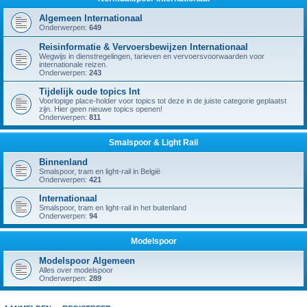
Algemeen Internationaal
Onderwerpen:
649
Reisinformatie & Vervoersbewijzen Internationaal
Wegwijs in dienstregelingen, tarieven en vervoersvoorwaarden voor
internationale reizen.
Onderwerpen:
243
Tijdelijk oude topics Int
Voorlopige place-holder voor topics tot deze in de juiste categorie geplaatst
zijn. Hier geen nieuwe topics openen!
Onderwerpen:
811
Smalspoor & Light Rail
Binnenland
Smalspoor, tram en light-rail in België
Onderwerpen:
421
Internationaal
Smalspoor, tram en light-rail in het buitenland
Onderwerpen:
94
Modelspoor
Modelspoor Algemeen
Alles over modelspoor
Onderwerpen:
289