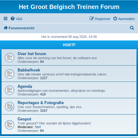
Het Groot Belgisch Treinen Forum
V&A
Registreer
Aanmelden
Z
Forumoverzicht
o
Het is momenteel 08 aug 2026, 14:49
e
HGBTF
k
Over het forum
Alles over de werking van het forum, de software enz.
Onderwerpen:
84
Babbelhoek
Voor alle minder serieuze en/of niet-treingerelateerde zaken.
Onderwerpen:
1227
Agenda
Aankondigingen van evenementen, afspraken en meetings.
Onderwerpen:
418
Reportages & Fotografie
Ook voor fototechnieken, spotting, tips enz.
Onderwerpen:
3167
Gespot
Trein gespot? Hier worden de lijsten bijgehouden!
Moderator:
Stef
Onderwerpen:
84