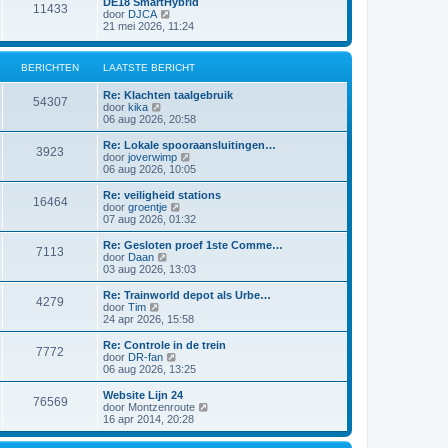
DE18 SmartHybrid
i
e
11433
a
j
B
door
DJCA
c
b
t
k
e
21 mei 2026, 11:24
h
e
s
l
k
t
r
t
a
i
i
e
a
j
c
BERICHTEN
LAATSTE BERICHT
b
t
k
h
e
s
l
t
r
Re: Klachten taalgebruik
t
a
54307
i
B
door
kika
e
a
c
e
06 aug 2026, 20:58
b
t
h
k
e
s
t
i
r
Re: Lokale spooraansluitingen…
t
3923
j
i
B
door
joverwimp
e
k
c
e
06 aug 2026, 10:05
b
l
h
k
e
a
t
i
r
Re: veiligheid stations
16464
a
j
i
B
door
groentje
t
k
c
e
07 aug 2026, 01:32
s
l
h
k
t
a
t
i
Re: Gesloten proef 1ste Comme…
e
7113
a
j
B
door
Daan
b
t
k
e
03 aug 2026, 13:03
e
s
l
k
r
t
a
i
Re: Trainworld depot als Urbe…
i
e
4279
a
j
B
door
Tim
c
b
t
k
e
24 apr 2026, 15:58
h
e
s
l
k
t
r
t
a
i
Re: Controle in de trein
i
e
7772
a
j
B
door
DR-fan
c
b
t
k
e
06 aug 2026, 13:25
h
e
s
l
k
t
r
t
a
i
Website Lijn 24
i
e
76569
a
j
B
door
Montzenroute
c
b
t
k
e
16 apr 2014, 20:28
h
e
s
l
k
t
r
t
a
i
i