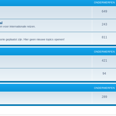
ONDERWERPEN
649
al
243
 voor internationale reizen.
811
gorie geplaatst zijn. Hier geen nieuwe topics openen!
ONDERWERPEN
421
94
ONDERWERPEN
289