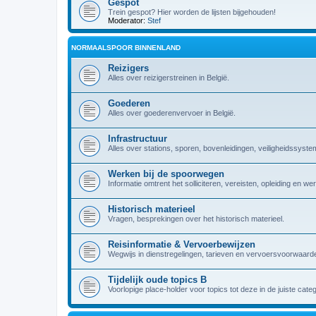
Gespot
Trein gespot? Hier worden de lijsten bijgehouden!
Moderator:
Stef
NORMAALSPOOR BINNENLAND
Reizigers
Alles over reizigerstreinen in België.
Goederen
Alles over goederenvervoer in België.
Infrastructuur
Alles over stations, sporen, bovenleidingen, veiligheidssyst
Werken bij de spoorwegen
Informatie omtrent het solliciteren, vereisten, opleiding en w
Historisch materieel
Vragen, besprekingen over het historisch materieel.
Reisinformatie & Vervoerbewijzen
Wegwijs in dienstregelingen, tarieven en vervoersvoorwaarde
Tijdelijk oude topics B
Voorlopige place-holder voor topics tot deze in de juiste cate