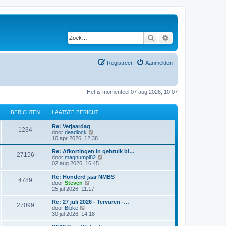
Zoek
Uitgebreid zoeken
Registreer
Aanmelden
Het is momenteel 07 aug 2026, 10:07
BERICHTEN
LAATSTE BERICHT
Re: Verjaardag
1234
B
door
deadlock
e
10 apr 2026, 12:38
k
i
Re: Afkortingen in gebruik bi…
27156
j
B
door
magnumpi82
k
e
02 aug 2026, 16:45
l
k
a
i
Re: Honderd jaar NMBS
4789
a
j
B
door
Steven
t
k
e
25 jul 2026, 11:17
s
l
k
t
a
i
Re: 27 juli 2026 - Tervuren -…
e
27099
a
j
B
door
Bibke
b
t
k
e
30 jul 2026, 14:18
e
s
l
k
r
t
a
i