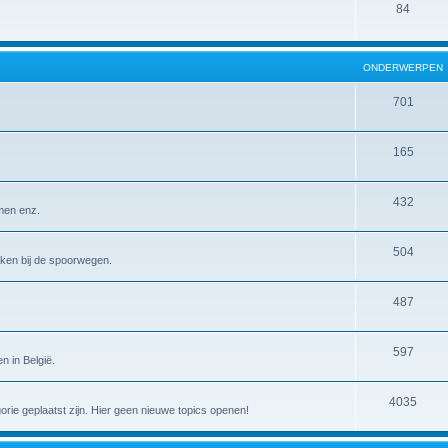
84
ONDERWERPEN
701
165
432
emen enz.
504
erken bij de spoorwegen.
487
597
n in België.
4035
gorie geplaatst zijn. Hier geen nieuwe topics openen!