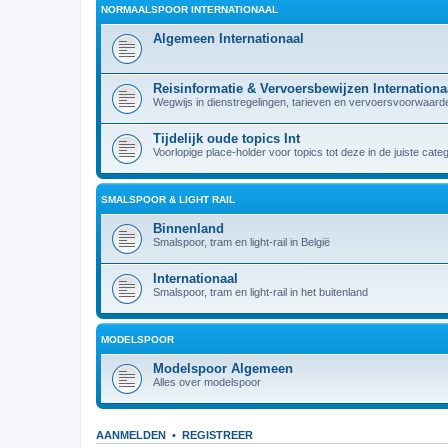
NORMAALSPOOR INTERNATIONAAL
Algemeen Internationaal
Reisinformatie & Vervoersbewijzen Internationa
Wegwijs in dienstregelingen, tarieven en vervoersvoorwaarden
Tijdelijk oude topics Int
Voorlopige place-holder voor topics tot deze in de juiste cate
SMALSPOOR & LIGHT RAIL
Binnenland
Smalspoor, tram en light-rail in België
Internationaal
Smalspoor, tram en light-rail in het buitenland
MODELSPOOR
Modelspoor Algemeen
Alles over modelspoor
AANMELDEN
•
REGISTREER