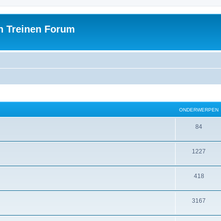
h Treinen Forum
ONDERWERPEN
84
1227
418
3167