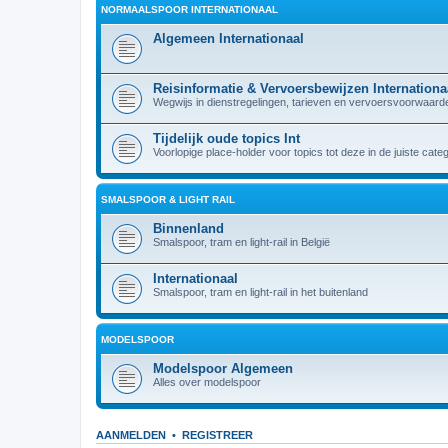
NORMAALSPOOR INTERNATIONAAL
Algemeen Internationaal
Reisinformatie & Vervoersbewijzen Internationa
Wegwijs in dienstregelingen, tarieven en vervoersvoorwaarden
Tijdelijk oude topics Int
Voorlopige place-holder voor topics tot deze in de juiste cate
SMALSPOOR & LIGHT RAIL
Binnenland
Smalspoor, tram en light-rail in België
Internationaal
Smalspoor, tram en light-rail in het buitenland
MODELSPOOR
Modelspoor Algemeen
Alles over modelspoor
AANMELDEN
•
REGISTREER