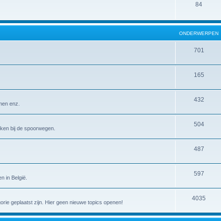
84
ONDERWERPEN
701
165
432
emen enz.
504
erken bij de spoorwegen.
487
597
n in België.
4035
gorie geplaatst zijn. Hier geen nieuwe topics openen!