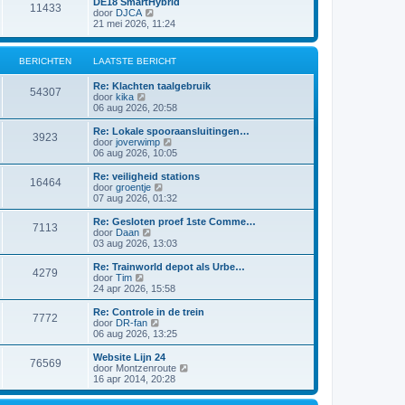
DE18 SmartHybrid
i
e
11433
a
j
B
door
DJCA
c
b
t
k
e
21 mei 2026, 11:24
h
e
s
l
k
t
r
t
a
i
i
e
a
j
c
BERICHTEN
LAATSTE BERICHT
b
t
k
h
e
s
l
t
r
Re: Klachten taalgebruik
t
a
54307
i
B
door
kika
e
a
c
e
06 aug 2026, 20:58
b
t
h
k
e
s
t
i
r
Re: Lokale spooraansluitingen…
t
3923
j
i
B
door
joverwimp
e
k
c
e
06 aug 2026, 10:05
b
l
h
k
e
a
t
i
r
Re: veiligheid stations
16464
a
j
i
B
door
groentje
t
k
c
e
07 aug 2026, 01:32
s
l
h
k
t
a
t
i
Re: Gesloten proef 1ste Comme…
e
7113
a
j
B
door
Daan
b
t
k
e
03 aug 2026, 13:03
e
s
l
k
r
t
a
i
Re: Trainworld depot als Urbe…
i
e
4279
a
j
B
door
Tim
c
b
t
k
e
24 apr 2026, 15:58
h
e
s
l
k
t
r
t
a
i
Re: Controle in de trein
i
e
7772
a
j
B
door
DR-fan
c
b
t
k
e
06 aug 2026, 13:25
h
e
s
l
k
t
r
t
a
i
Website Lijn 24
i
e
76569
a
j
B
door
Montzenroute
c
b
t
k
e
16 apr 2014, 20:28
h
e
s
l
k
t
r
t
a
i
i