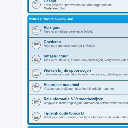
Gespot
Trein gespot? Hier worden de lijsten bijgehouden!
Moderator:
Stef
NORMAALSPOOR BINNENLAND
Reizigers
Alles over reizigerstreinen in België.
Goederen
Alles over goederenvervoer in België.
Infrastructuur
Alles over stations, sporen, bovenleidingen, veiligheidssyst
Werken bij de spoorwegen
Informatie omtrent het solliciteren, vereisten, opleiding en w
Historisch materieel
Vragen, besprekingen over het historisch materieel.
Reisinformatie & Vervoerbewijzen
Wegwijs in dienstregelingen, tarieven en vervoersvoorwaarde
Tijdelijk oude topics B
Voorlopige place-holder voor topics tot deze in de juiste cate