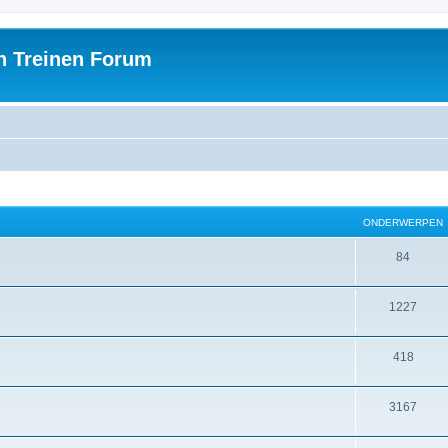
h Treinen Forum
ONDERWERPEN
84
1227
418
3167