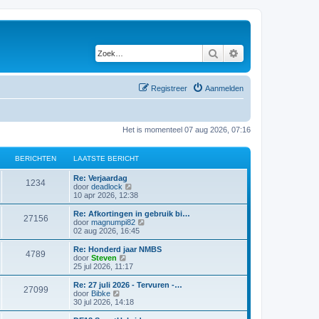
Zoek
Uitgebreid zoeken
Registreer
Aanmelden
Het is momenteel 07 aug 2026, 07:16
BERICHTEN
LAATSTE BERICHT
Re: Verjaardag
1234
B
door
deadlock
e
10 apr 2026, 12:38
k
i
Re: Afkortingen in gebruik bi…
27156
j
B
door
magnumpi82
k
e
02 aug 2026, 16:45
l
k
a
i
Re: Honderd jaar NMBS
4789
a
j
B
door
Steven
t
k
e
25 jul 2026, 11:17
s
l
k
t
a
i
Re: 27 juli 2026 - Tervuren -…
e
27099
a
j
B
door
Bibke
b
t
k
e
30 jul 2026, 14:18
e
s
l
k
r
t
a
i