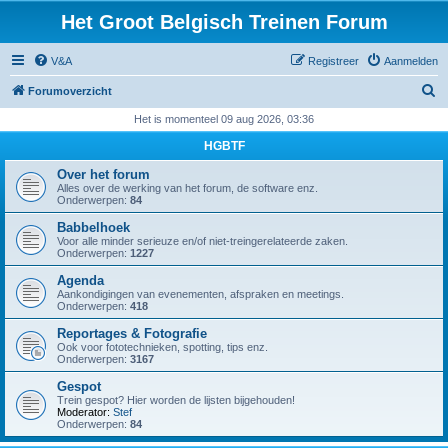
Het Groot Belgisch Treinen Forum
V&A
Registreer
Aanmelden
Z
Forumoverzicht
o
Het is momenteel 09 aug 2026, 03:36
e
HGBTF
k
Over het forum
Alles over de werking van het forum, de software enz.
Onderwerpen:
84
Babbelhoek
Voor alle minder serieuze en/of niet-treingerelateerde zaken.
Onderwerpen:
1227
Agenda
Aankondigingen van evenementen, afspraken en meetings.
Onderwerpen:
418
Reportages & Fotografie
Ook voor fototechnieken, spotting, tips enz.
Onderwerpen:
3167
Gespot
Trein gespot? Hier worden de lijsten bijgehouden!
Moderator:
Stef
Onderwerpen:
84