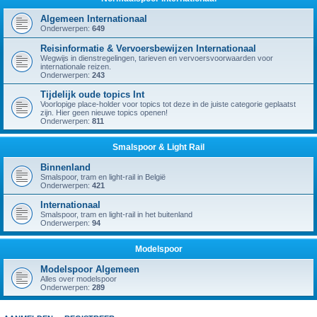
Algemeen Internationaal
Onderwerpen:
649
Reisinformatie & Vervoersbewijzen Internationaal
Wegwijs in dienstregelingen, tarieven en vervoersvoorwaarden voor
internationale reizen.
Onderwerpen:
243
Tijdelijk oude topics Int
Voorlopige place-holder voor topics tot deze in de juiste categorie geplaatst
zijn. Hier geen nieuwe topics openen!
Onderwerpen:
811
Smalspoor & Light Rail
Binnenland
Smalspoor, tram en light-rail in België
Onderwerpen:
421
Internationaal
Smalspoor, tram en light-rail in het buitenland
Onderwerpen:
94
Modelspoor
Modelspoor Algemeen
Alles over modelspoor
Onderwerpen:
289