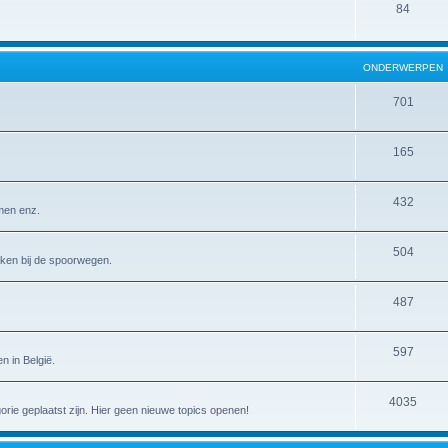
84
ONDERWERPEN
701
165
432
emen enz.
504
erken bij de spoorwegen.
487
597
n in België.
4035
gorie geplaatst zijn. Hier geen nieuwe topics openen!