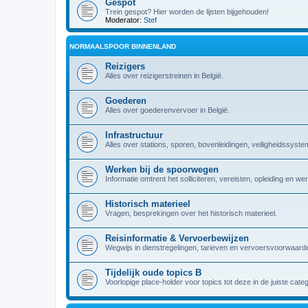
Gespot
Trein gespot? Hier worden de lijsten bijgehouden!
Moderator:
Stef
NORMAALSPOOR BINNENLAND
Reizigers
Alles over reizigerstreinen in België.
Goederen
Alles over goederenvervoer in België.
Infrastructuur
Alles over stations, sporen, bovenleidingen, veiligheidssyst
Werken bij de spoorwegen
Informatie omtrent het solliciteren, vereisten, opleiding en w
Historisch materieel
Vragen, besprekingen over het historisch materieel.
Reisinformatie & Vervoerbewijzen
Wegwijs in dienstregelingen, tarieven en vervoersvoorwaarde
Tijdelijk oude topics B
Voorlopige place-holder voor topics tot deze in de juiste cate