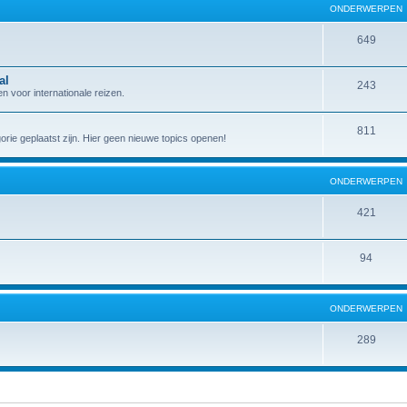
ONDERWERPEN
649
al
243
 voor internationale reizen.
811
gorie geplaatst zijn. Hier geen nieuwe topics openen!
ONDERWERPEN
421
94
ONDERWERPEN
289