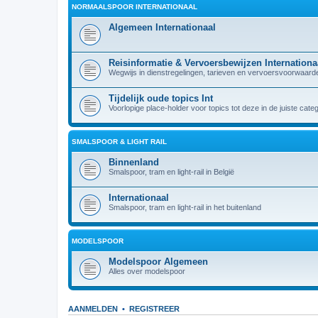
NORMAALSPOOR INTERNATIONAAL
Algemeen Internationaal
Reisinformatie & Vervoersbewijzen Internationa
Wegwijs in dienstregelingen, tarieven en vervoersvoorwaarden
Tijdelijk oude topics Int
Voorlopige place-holder voor topics tot deze in de juiste cate
SMALSPOOR & LIGHT RAIL
Binnenland
Smalspoor, tram en light-rail in België
Internationaal
Smalspoor, tram en light-rail in het buitenland
MODELSPOOR
Modelspoor Algemeen
Alles over modelspoor
AANMELDEN
•
REGISTREER