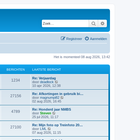
Zoek
Uitgebreid zoeken
Registreer
Aanmelden
Het is momenteel 08 aug 2026, 13:42
BERICHTEN
LAATSTE BERICHT
Re: Verjaardag
1234
B
door
deadlock
e
10 apr 2026, 12:38
k
i
Re: Afkortingen in gebruik bi…
27156
j
B
door
magnumpi82
k
e
02 aug 2026, 16:45
l
k
a
i
Re: Honderd jaar NMBS
4789
a
j
B
door
Steven
t
k
e
25 jul 2026, 11:17
s
l
k
t
a
i
Re: Mijn foto op Treinfoto 20…
e
27100
a
j
B
door
LML
b
t
k
e
07 aug 2026, 11:15
e
s
l
k
r
t
a
i