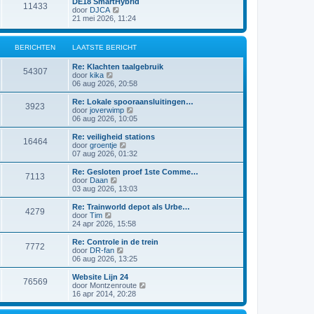
DE18 SmartHybrid
i
e
11433
a
j
B
door
DJCA
c
b
t
k
e
21 mei 2026, 11:24
h
e
s
l
k
t
r
t
a
i
i
e
a
j
c
BERICHTEN
LAATSTE BERICHT
b
t
k
h
e
s
l
t
r
Re: Klachten taalgebruik
t
a
54307
i
B
door
kika
e
a
c
e
06 aug 2026, 20:58
b
t
h
k
e
s
t
i
r
Re: Lokale spooraansluitingen…
t
3923
j
i
B
door
joverwimp
e
k
c
e
06 aug 2026, 10:05
b
l
h
k
e
a
t
i
r
Re: veiligheid stations
16464
a
j
i
B
door
groentje
t
k
c
e
07 aug 2026, 01:32
s
l
h
k
t
a
t
i
Re: Gesloten proef 1ste Comme…
e
7113
a
j
B
door
Daan
b
t
k
e
03 aug 2026, 13:03
e
s
l
k
r
t
a
i
Re: Trainworld depot als Urbe…
i
e
4279
a
j
B
door
Tim
c
b
t
k
e
24 apr 2026, 15:58
h
e
s
l
k
t
r
t
a
i
Re: Controle in de trein
i
e
7772
a
j
B
door
DR-fan
c
b
t
k
e
06 aug 2026, 13:25
h
e
s
l
k
t
r
t
a
i
Website Lijn 24
i
e
76569
a
j
B
door
Montzenroute
c
b
t
k
e
16 apr 2014, 20:28
h
e
s
l
k
t
r
t
a
i
i