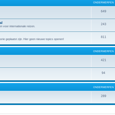
ONDERWERPEN
649
al
243
 voor internationale reizen.
811
gorie geplaatst zijn. Hier geen nieuwe topics openen!
ONDERWERPEN
421
94
ONDERWERPEN
289