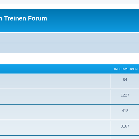
h Treinen Forum
ONDERWERPEN
84
1227
418
3167