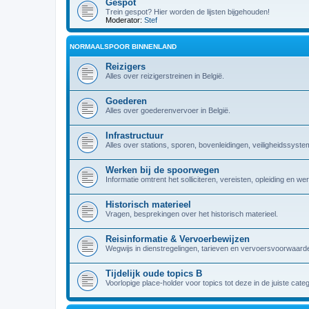
Gespot
Trein gespot? Hier worden de lijsten bijgehouden!
Moderator:
Stef
NORMAALSPOOR BINNENLAND
Reizigers
Alles over reizigerstreinen in België.
Goederen
Alles over goederenvervoer in België.
Infrastructuur
Alles over stations, sporen, bovenleidingen, veiligheidssyst
Werken bij de spoorwegen
Informatie omtrent het solliciteren, vereisten, opleiding en w
Historisch materieel
Vragen, besprekingen over het historisch materieel.
Reisinformatie & Vervoerbewijzen
Wegwijs in dienstregelingen, tarieven en vervoersvoorwaarde
Tijdelijk oude topics B
Voorlopige place-holder voor topics tot deze in de juiste cate