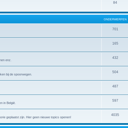
84
ONDERWERPEN
701
165
432
emen enz.
504
erken bij de spoorwegen.
487
597
n in België.
4035
gorie geplaatst zijn. Hier geen nieuwe topics openen!