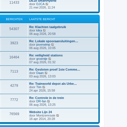
DE18 SmartHybrid
i
e
11433
a
j
B
door
DJCA
c
b
t
k
e
21 mei 2026, 11:24
h
e
s
l
k
t
r
t
a
i
i
e
a
j
c
BERICHTEN
LAATSTE BERICHT
b
t
k
h
e
s
l
t
r
Re: Klachten taalgebruik
t
a
54307
i
B
door
kika
e
a
c
e
06 aug 2026, 20:58
b
t
h
k
e
s
t
i
r
Re: Lokale spooraansluitingen…
t
3923
j
i
B
door
joverwimp
e
k
c
e
06 aug 2026, 10:05
b
l
h
k
e
a
t
i
r
Re: veiligheid stations
16464
a
j
i
B
door
groentje
t
k
c
e
07 aug 2026, 01:32
s
l
h
k
t
a
t
i
Re: Gesloten proef 1ste Comme…
e
7113
a
j
B
door
Daan
b
t
k
e
03 aug 2026, 13:03
e
s
l
k
r
t
a
i
Re: Trainworld depot als Urbe…
i
e
4279
a
j
B
door
Tim
c
b
t
k
e
24 apr 2026, 15:58
h
e
s
l
k
t
r
t
a
i
Re: Controle in de trein
i
e
7772
a
j
B
door
DR-fan
c
b
t
k
e
06 aug 2026, 13:25
h
e
s
l
k
t
r
t
a
i
Website Lijn 24
i
e
76569
a
j
B
door
Montzenroute
c
b
t
k
e
16 apr 2014, 20:28
h
e
s
l
k
t
r
t
a
i
i