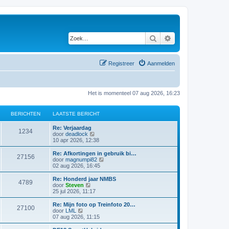
Zoek
Uitgebreid zoeken
Registreer
Aanmelden
Het is momenteel 07 aug 2026, 16:23
BERICHTEN
LAATSTE BERICHT
Re: Verjaardag
1234
B
door
deadlock
e
10 apr 2026, 12:38
k
i
Re: Afkortingen in gebruik bi…
27156
j
B
door
magnumpi82
k
e
02 aug 2026, 16:45
l
k
a
i
Re: Honderd jaar NMBS
4789
a
j
B
door
Steven
t
k
e
25 jul 2026, 11:17
s
l
k
t
a
i
Re: Mijn foto op Treinfoto 20…
e
27100
a
j
B
door
LML
b
t
k
e
07 aug 2026, 11:15
e
s
l
k
r
t
a
i