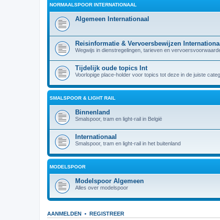
NORMAALSPOOR INTERNATIONAAL
Algemeen Internationaal
Reisinformatie & Vervoersbewijzen Internationa
Wegwijs in dienstregelingen, tarieven en vervoersvoorwaarden
Tijdelijk oude topics Int
Voorlopige place-holder voor topics tot deze in de juiste cate
SMALSPOOR & LIGHT RAIL
Binnenland
Smalspoor, tram en light-rail in België
Internationaal
Smalspoor, tram en light-rail in het buitenland
MODELSPOOR
Modelspoor Algemeen
Alles over modelspoor
AANMELDEN
•
REGISTREER