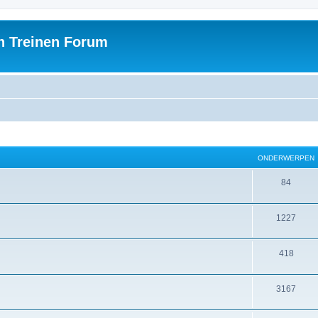
h Treinen Forum
ONDERWERPEN
84
1227
418
3167