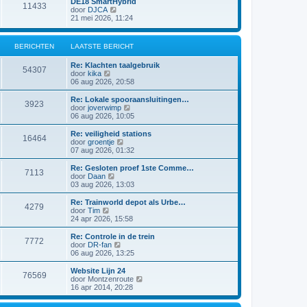
DE18 SmartHybrid
i
e
11433
a
j
B
door
DJCA
c
b
t
k
e
21 mei 2026, 11:24
h
e
s
l
k
t
r
t
a
i
i
e
a
j
c
BERICHTEN
LAATSTE BERICHT
b
t
k
h
e
s
l
t
r
Re: Klachten taalgebruik
t
a
54307
i
B
door
kika
e
a
c
e
06 aug 2026, 20:58
b
t
h
k
e
s
t
i
r
Re: Lokale spooraansluitingen…
t
3923
j
i
B
door
joverwimp
e
k
c
e
06 aug 2026, 10:05
b
l
h
k
e
a
t
i
r
Re: veiligheid stations
16464
a
j
i
B
door
groentje
t
k
c
e
07 aug 2026, 01:32
s
l
h
k
t
a
t
i
Re: Gesloten proef 1ste Comme…
e
7113
a
j
B
door
Daan
b
t
k
e
03 aug 2026, 13:03
e
s
l
k
r
t
a
i
Re: Trainworld depot als Urbe…
i
e
4279
a
j
B
door
Tim
c
b
t
k
e
24 apr 2026, 15:58
h
e
s
l
k
t
r
t
a
i
Re: Controle in de trein
i
e
7772
a
j
B
door
DR-fan
c
b
t
k
e
06 aug 2026, 13:25
h
e
s
l
k
t
r
t
a
i
Website Lijn 24
i
e
76569
a
j
B
door
Montzenroute
c
b
t
k
e
16 apr 2014, 20:28
h
e
s
l
k
t
r
t
a
i
i