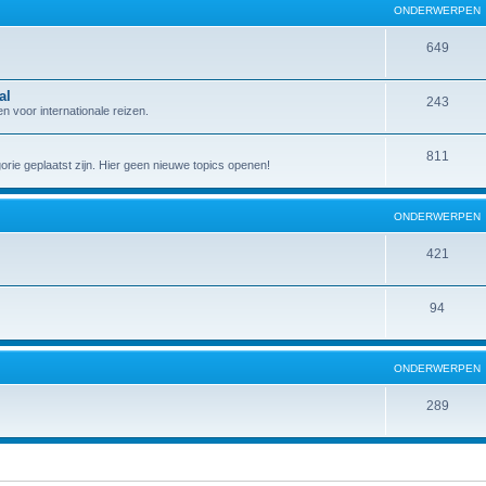
ONDERWERPEN
649
al
243
 voor internationale reizen.
811
gorie geplaatst zijn. Hier geen nieuwe topics openen!
ONDERWERPEN
421
94
ONDERWERPEN
289