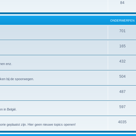
84
ONDERWERPEN
701
165
432
emen enz.
504
erken bij de spoorwegen.
487
597
n in België.
4035
gorie geplaatst zijn. Hier geen nieuwe topics openen!