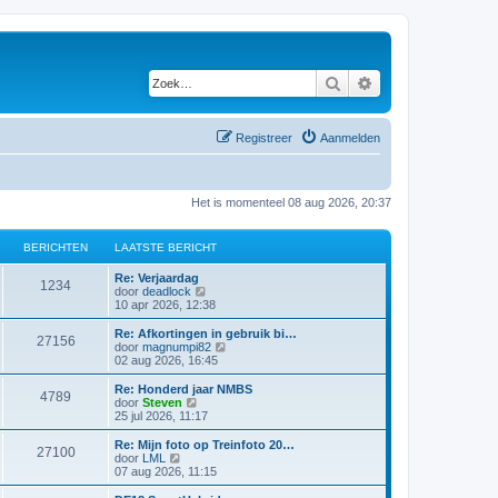
Zoek
Uitgebreid zoeken
Registreer
Aanmelden
Het is momenteel 08 aug 2026, 20:37
BERICHTEN
LAATSTE BERICHT
Re: Verjaardag
1234
B
door
deadlock
e
10 apr 2026, 12:38
k
i
Re: Afkortingen in gebruik bi…
27156
j
B
door
magnumpi82
k
e
02 aug 2026, 16:45
l
k
a
i
Re: Honderd jaar NMBS
4789
a
j
B
door
Steven
t
k
e
25 jul 2026, 11:17
s
l
k
t
a
i
Re: Mijn foto op Treinfoto 20…
e
27100
a
j
B
door
LML
b
t
k
e
07 aug 2026, 11:15
e
s
l
k
r
t
a
i