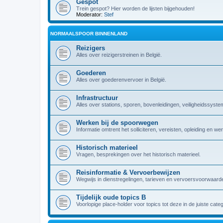
Gespot
Trein gespot? Hier worden de lijsten bijgehouden!
Moderator:
Stef
NORMAALSPOOR BINNENLAND
Reizigers
Alles over reizigerstreinen in België.
Goederen
Alles over goederenvervoer in België.
Infrastructuur
Alles over stations, sporen, bovenleidingen, veiligheidssyst
Werken bij de spoorwegen
Informatie omtrent het solliciteren, vereisten, opleiding en w
Historisch materieel
Vragen, besprekingen over het historisch materieel.
Reisinformatie & Vervoerbewijzen
Wegwijs in dienstregelingen, tarieven en vervoersvoorwaarde
Tijdelijk oude topics B
Voorlopige place-holder voor topics tot deze in de juiste cate