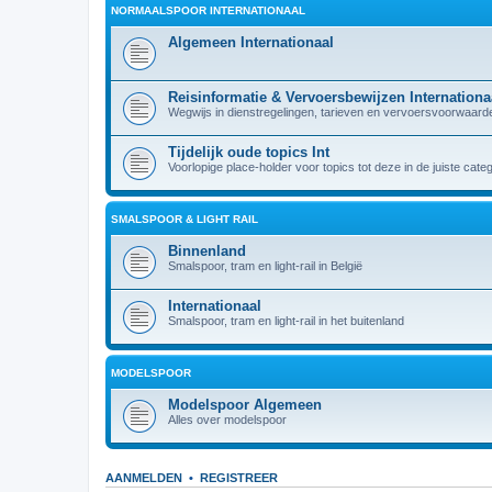
NORMAALSPOOR INTERNATIONAAL
Algemeen Internationaal
Reisinformatie & Vervoersbewijzen Internationa
Wegwijs in dienstregelingen, tarieven en vervoersvoorwaarden
Tijdelijk oude topics Int
Voorlopige place-holder voor topics tot deze in de juiste cate
SMALSPOOR & LIGHT RAIL
Binnenland
Smalspoor, tram en light-rail in België
Internationaal
Smalspoor, tram en light-rail in het buitenland
MODELSPOOR
Modelspoor Algemeen
Alles over modelspoor
AANMELDEN
•
REGISTREER