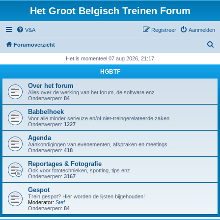
Het Groot Belgisch Treinen Forum
V&A
Registreer
Aanmelden
Z
Forumoverzicht
o
Het is momenteel 07 aug 2026, 21:17
e
HGBTF
k
Over het forum
Alles over de werking van het forum, de software enz.
Onderwerpen:
84
Babbelhoek
Voor alle minder serieuze en/of niet-treingerelateerde zaken.
Onderwerpen:
1227
Agenda
Aankondigingen van evenementen, afspraken en meetings.
Onderwerpen:
418
Reportages & Fotografie
Ook voor fototechnieken, spotting, tips enz.
Onderwerpen:
3167
Gespot
Trein gespot? Hier worden de lijsten bijgehouden!
Moderator:
Stef
Onderwerpen:
84