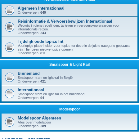
Algemeen Internationaal
Onderwerpen:
649
Reisinformatie & Vervoersbewijzen Internationaal
Wegwijs in dienstregelingen, tarieven en vervoersvoorwaarden voor
internationale reizen.
Onderwerpen:
243
Tijdelijk oude topics Int
Voorlopige place-holder voor topics tot deze in de juiste categorie geplaatst
zijn. Hier geen nieuwe topics openen!
Onderwerpen:
811
Smalspoor & Light Rail
Binnenland
Smalspoor, tram en light-rail in België
Onderwerpen:
421
Internationaal
Smalspoor, tram en light-rail in het buitenland
Onderwerpen:
94
Modelspoor
Modelspoor Algemeen
Alles over modelspoor
Onderwerpen:
289