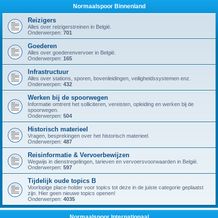
Normaalspoor Binnenland
Reizigers
Alles over reizigerstreinen in België.
Onderwerpen:
701
Goederen
Alles over goederenvervoer in België.
Onderwerpen:
165
Infrastructuur
Alles over stations, sporen, bovenleidingen, veiligheidssystemen enz.
Onderwerpen:
432
Werken bij de spoorwegen
Informatie omtrent het solliciteren, vereisten, opleiding en werken bij de
spoorwegen.
Onderwerpen:
504
Historisch materieel
Vragen, besprekingen over het historisch materieel.
Onderwerpen:
487
Reisinformatie & Vervoerbewijzen
Wegwijs in dienstregelingen, tarieven en vervoersvoorwaarden in België.
Onderwerpen:
597
Tijdelijk oude topics B
Voorlopige place-holder voor topics tot deze in de juiste categorie geplaatst
zijn. Hier geen nieuwe topics openen!
Onderwerpen:
4035
Normaalspoor Internationaal