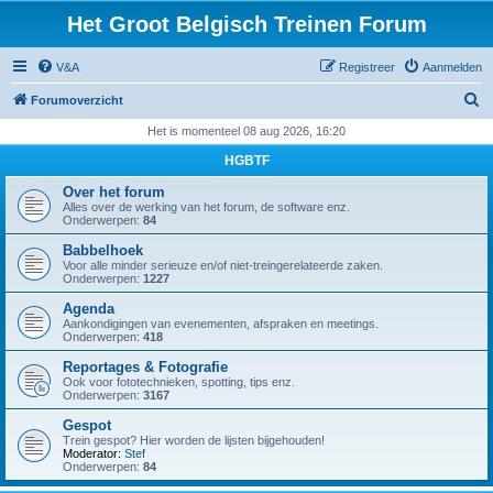
Het Groot Belgisch Treinen Forum
V&A
Registreer
Aanmelden
Z
Forumoverzicht
o
Het is momenteel 08 aug 2026, 16:20
e
HGBTF
k
Over het forum
Alles over de werking van het forum, de software enz.
Onderwerpen:
84
Babbelhoek
Voor alle minder serieuze en/of niet-treingerelateerde zaken.
Onderwerpen:
1227
Agenda
Aankondigingen van evenementen, afspraken en meetings.
Onderwerpen:
418
Reportages & Fotografie
Ook voor fototechnieken, spotting, tips enz.
Onderwerpen:
3167
Gespot
Trein gespot? Hier worden de lijsten bijgehouden!
Moderator:
Stef
Onderwerpen:
84