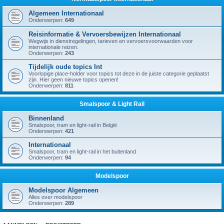
Algemeen Internationaal
Onderwerpen:
649
Reisinformatie & Vervoersbewijzen Internationaal
Wegwijs in dienstregelingen, tarieven en vervoersvoorwaarden voor
internationale reizen.
Onderwerpen:
243
Tijdelijk oude topics Int
Voorlopige place-holder voor topics tot deze in de juiste categorie geplaatst
zijn. Hier geen nieuwe topics openen!
Onderwerpen:
811
Smalspoor & Light Rail
Binnenland
Smalspoor, tram en light-rail in België
Onderwerpen:
421
Internationaal
Smalspoor, tram en light-rail in het buitenland
Onderwerpen:
94
Modelspoor
Modelspoor Algemeen
Alles over modelspoor
Onderwerpen:
289