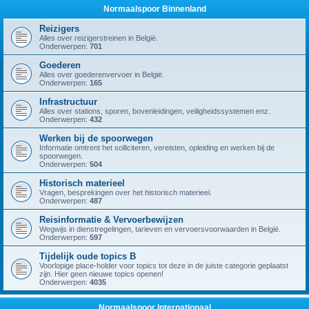
Normaalspoor Binnenland
Reizigers
Alles over reizigerstreinen in België.
Onderwerpen:
701
Goederen
Alles over goederenvervoer in België.
Onderwerpen:
165
Infrastructuur
Alles over stations, sporen, bovenleidingen, veiligheidssystemen enz.
Onderwerpen:
432
Werken bij de spoorwegen
Informatie omtrent het solliciteren, vereisten, opleiding en werken bij de
spoorwegen.
Onderwerpen:
504
Historisch materieel
Vragen, besprekingen over het historisch materieel.
Onderwerpen:
487
Reisinformatie & Vervoerbewijzen
Wegwijs in dienstregelingen, tarieven en vervoersvoorwaarden in België.
Onderwerpen:
597
Tijdelijk oude topics B
Voorlopige place-holder voor topics tot deze in de juiste categorie geplaatst
zijn. Hier geen nieuwe topics openen!
Onderwerpen:
4035
Normaalspoor Internationaal