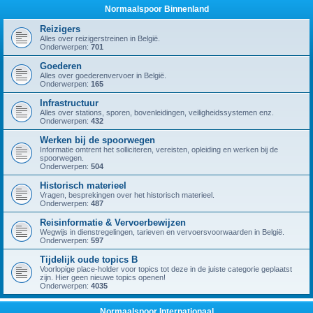
Normaalspoor Binnenland
Reizigers
Alles over reizigerstreinen in België.
Onderwerpen:
701
Goederen
Alles over goederenvervoer in België.
Onderwerpen:
165
Infrastructuur
Alles over stations, sporen, bovenleidingen, veiligheidssystemen enz.
Onderwerpen:
432
Werken bij de spoorwegen
Informatie omtrent het solliciteren, vereisten, opleiding en werken bij de
spoorwegen.
Onderwerpen:
504
Historisch materieel
Vragen, besprekingen over het historisch materieel.
Onderwerpen:
487
Reisinformatie & Vervoerbewijzen
Wegwijs in dienstregelingen, tarieven en vervoersvoorwaarden in België.
Onderwerpen:
597
Tijdelijk oude topics B
Voorlopige place-holder voor topics tot deze in de juiste categorie geplaatst
zijn. Hier geen nieuwe topics openen!
Onderwerpen:
4035
Normaalspoor Internationaal