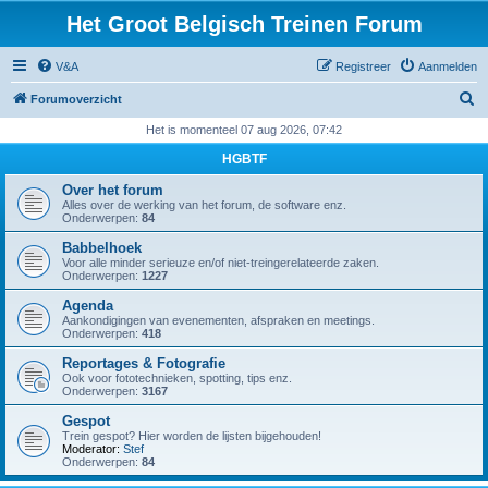
Het Groot Belgisch Treinen Forum
V&A
Registreer
Aanmelden
Z
Forumoverzicht
o
Het is momenteel 07 aug 2026, 07:42
e
HGBTF
k
Over het forum
Alles over de werking van het forum, de software enz.
Onderwerpen:
84
Babbelhoek
Voor alle minder serieuze en/of niet-treingerelateerde zaken.
Onderwerpen:
1227
Agenda
Aankondigingen van evenementen, afspraken en meetings.
Onderwerpen:
418
Reportages & Fotografie
Ook voor fototechnieken, spotting, tips enz.
Onderwerpen:
3167
Gespot
Trein gespot? Hier worden de lijsten bijgehouden!
Moderator:
Stef
Onderwerpen:
84