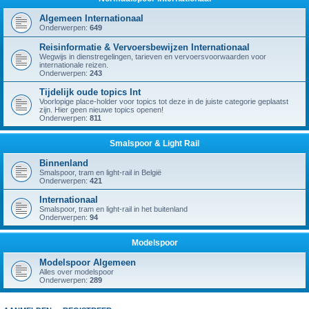
Algemeen Internationaal
Onderwerpen:
649
Reisinformatie & Vervoersbewijzen Internationaal
Wegwijs in dienstregelingen, tarieven en vervoersvoorwaarden voor
internationale reizen.
Onderwerpen:
243
Tijdelijk oude topics Int
Voorlopige place-holder voor topics tot deze in de juiste categorie geplaatst
zijn. Hier geen nieuwe topics openen!
Onderwerpen:
811
Smalspoor & Light Rail
Binnenland
Smalspoor, tram en light-rail in België
Onderwerpen:
421
Internationaal
Smalspoor, tram en light-rail in het buitenland
Onderwerpen:
94
Modelspoor
Modelspoor Algemeen
Alles over modelspoor
Onderwerpen:
289