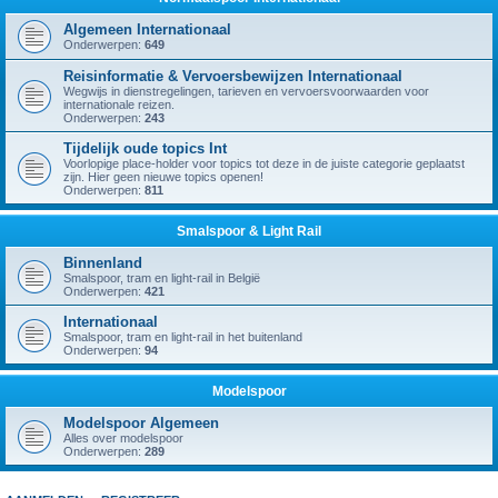
Algemeen Internationaal
Onderwerpen:
649
Reisinformatie & Vervoersbewijzen Internationaal
Wegwijs in dienstregelingen, tarieven en vervoersvoorwaarden voor
internationale reizen.
Onderwerpen:
243
Tijdelijk oude topics Int
Voorlopige place-holder voor topics tot deze in de juiste categorie geplaatst
zijn. Hier geen nieuwe topics openen!
Onderwerpen:
811
Smalspoor & Light Rail
Binnenland
Smalspoor, tram en light-rail in België
Onderwerpen:
421
Internationaal
Smalspoor, tram en light-rail in het buitenland
Onderwerpen:
94
Modelspoor
Modelspoor Algemeen
Alles over modelspoor
Onderwerpen:
289