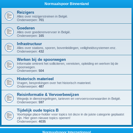
Normaalspoor Binnenland
Reizigers
Alles over reizigerstreinen in België.
Onderwerpen:
701
Goederen
Alles over goederenvervoer in België.
Onderwerpen:
165
Infrastructuur
Alles over stations, sporen, bovenleidingen, veiligheidssystemen enz.
Onderwerpen:
432
Werken bij de spoorwegen
Informatie omtrent het solliciteren, vereisten, opleiding en werken bij de
spoorwegen.
Onderwerpen:
504
Historisch materieel
Vragen, besprekingen over het historisch materieel.
Onderwerpen:
487
Reisinformatie & Vervoerbewijzen
Wegwijs in dienstregelingen, tarieven en vervoersvoorwaarden in België.
Onderwerpen:
597
Tijdelijk oude topics B
Voorlopige place-holder voor topics tot deze in de juiste categorie geplaatst
zijn. Hier geen nieuwe topics openen!
Onderwerpen:
4035
Normaalspoor Internationaal