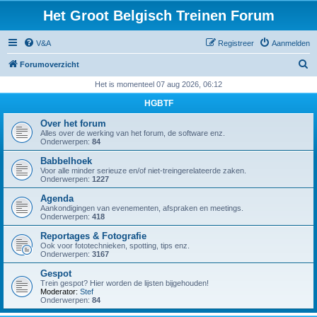
Het Groot Belgisch Treinen Forum
V&A
Registreer
Aanmelden
Z
Forumoverzicht
o
Het is momenteel 07 aug 2026, 06:12
e
HGBTF
k
Over het forum
Alles over de werking van het forum, de software enz.
Onderwerpen:
84
Babbelhoek
Voor alle minder serieuze en/of niet-treingerelateerde zaken.
Onderwerpen:
1227
Agenda
Aankondigingen van evenementen, afspraken en meetings.
Onderwerpen:
418
Reportages & Fotografie
Ook voor fototechnieken, spotting, tips enz.
Onderwerpen:
3167
Gespot
Trein gespot? Hier worden de lijsten bijgehouden!
Moderator:
Stef
Onderwerpen:
84