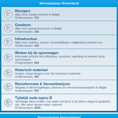
Normaalspoor Binnenland
Reizigers
Alles over reizigerstreinen in België.
Onderwerpen:
701
Goederen
Alles over goederenvervoer in België.
Onderwerpen:
165
Infrastructuur
Alles over stations, sporen, bovenleidingen, veiligheidssystemen enz.
Onderwerpen:
432
Werken bij de spoorwegen
Informatie omtrent het solliciteren, vereisten, opleiding en werken bij de
spoorwegen.
Onderwerpen:
504
Historisch materieel
Vragen, besprekingen over het historisch materieel.
Onderwerpen:
487
Reisinformatie & Vervoerbewijzen
Wegwijs in dienstregelingen, tarieven en vervoersvoorwaarden in België.
Onderwerpen:
597
Tijdelijk oude topics B
Voorlopige place-holder voor topics tot deze in de juiste categorie geplaatst
zijn. Hier geen nieuwe topics openen!
Onderwerpen:
4035
Normaalspoor Internationaal