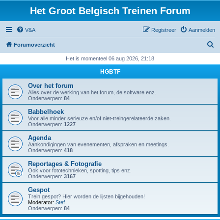
Het Groot Belgisch Treinen Forum
V&A
Registreer
Aanmelden
Z
Forumoverzicht
o
Het is momenteel 06 aug 2026, 21:18
e
HGBTF
k
Over het forum
Alles over de werking van het forum, de software enz.
Onderwerpen:
84
Babbelhoek
Voor alle minder serieuze en/of niet-treingerelateerde zaken.
Onderwerpen:
1227
Agenda
Aankondigingen van evenementen, afspraken en meetings.
Onderwerpen:
418
Reportages & Fotografie
Ook voor fototechnieken, spotting, tips enz.
Onderwerpen:
3167
Gespot
Trein gespot? Hier worden de lijsten bijgehouden!
Moderator:
Stef
Onderwerpen:
84