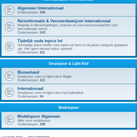
Algemeen Internationaal
Onderwerpen:
649
Reisinformatie & Vervoersbewijzen Internationaal
Wegwijs in dienstregelingen, tarieven en vervoersvoorwaarden voor
internationale reizen.
Onderwerpen:
243
Tijdelijk oude topics Int
Voorlopige place-holder voor topics tot deze in de juiste categorie geplaatst
zijn. Hier geen nieuwe topics openen!
Onderwerpen:
811
Smalspoor & Light Rail
Binnenland
Smalspoor, tram en light-rail in België
Onderwerpen:
421
Internationaal
Smalspoor, tram en light-rail in het buitenland
Onderwerpen:
94
Modelspoor
Modelspoor Algemeen
Alles over modelspoor
Onderwerpen:
289