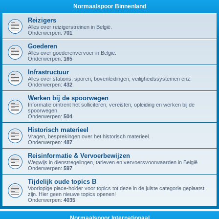
Normaalspoor Binnenland
Reizigers
Alles over reizigerstreinen in België.
Onderwerpen:
701
Goederen
Alles over goederenvervoer in België.
Onderwerpen:
165
Infrastructuur
Alles over stations, sporen, bovenleidingen, veiligheidssystemen enz.
Onderwerpen:
432
Werken bij de spoorwegen
Informatie omtrent het solliciteren, vereisten, opleiding en werken bij de
spoorwegen.
Onderwerpen:
504
Historisch materieel
Vragen, besprekingen over het historisch materieel.
Onderwerpen:
487
Reisinformatie & Vervoerbewijzen
Wegwijs in dienstregelingen, tarieven en vervoersvoorwaarden in België.
Onderwerpen:
597
Tijdelijk oude topics B
Voorlopige place-holder voor topics tot deze in de juiste categorie geplaatst
zijn. Hier geen nieuwe topics openen!
Onderwerpen:
4035
Normaalspoor Internationaal