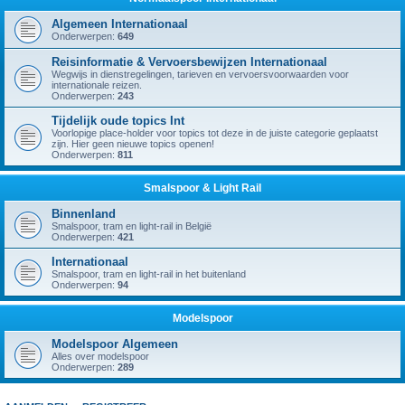
Algemeen Internationaal
Onderwerpen:
649
Reisinformatie & Vervoersbewijzen Internationaal
Wegwijs in dienstregelingen, tarieven en vervoersvoorwaarden voor
internationale reizen.
Onderwerpen:
243
Tijdelijk oude topics Int
Voorlopige place-holder voor topics tot deze in de juiste categorie geplaatst
zijn. Hier geen nieuwe topics openen!
Onderwerpen:
811
Smalspoor & Light Rail
Binnenland
Smalspoor, tram en light-rail in België
Onderwerpen:
421
Internationaal
Smalspoor, tram en light-rail in het buitenland
Onderwerpen:
94
Modelspoor
Modelspoor Algemeen
Alles over modelspoor
Onderwerpen:
289