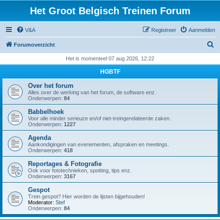
Het Groot Belgisch Treinen Forum
V&A
Registreer
Aanmelden
Z
Forumoverzicht
o
Het is momenteel 07 aug 2026, 12:22
e
HGBTF
k
Over het forum
Alles over de werking van het forum, de software enz.
Onderwerpen:
84
Babbelhoek
Voor alle minder serieuze en/of niet-treingerelateerde zaken.
Onderwerpen:
1227
Agenda
Aankondigingen van evenementen, afspraken en meetings.
Onderwerpen:
418
Reportages & Fotografie
Ook voor fototechnieken, spotting, tips enz.
Onderwerpen:
3167
Gespot
Trein gespot? Hier worden de lijsten bijgehouden!
Moderator:
Stef
Onderwerpen:
84