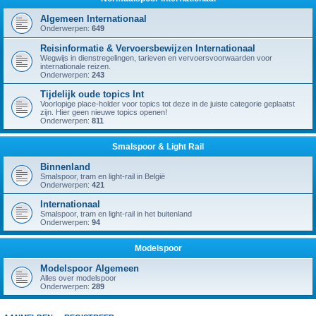
Algemeen Internationaal
Onderwerpen:
649
Reisinformatie & Vervoersbewijzen Internationaal
Wegwijs in dienstregelingen, tarieven en vervoersvoorwaarden voor
internationale reizen.
Onderwerpen:
243
Tijdelijk oude topics Int
Voorlopige place-holder voor topics tot deze in de juiste categorie geplaatst
zijn. Hier geen nieuwe topics openen!
Onderwerpen:
811
Smalspoor & Light Rail
Binnenland
Smalspoor, tram en light-rail in België
Onderwerpen:
421
Internationaal
Smalspoor, tram en light-rail in het buitenland
Onderwerpen:
94
Modelspoor
Modelspoor Algemeen
Alles over modelspoor
Onderwerpen:
289