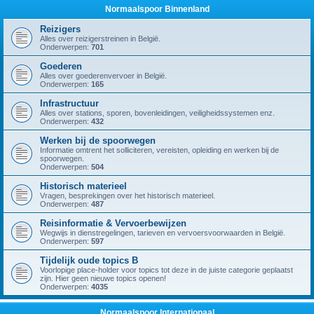
Normaalspoor Binnenland
Reizigers
Alles over reizigerstreinen in België.
Onderwerpen:
701
Goederen
Alles over goederenvervoer in België.
Onderwerpen:
165
Infrastructuur
Alles over stations, sporen, bovenleidingen, veiligheidssystemen enz.
Onderwerpen:
432
Werken bij de spoorwegen
Informatie omtrent het solliciteren, vereisten, opleiding en werken bij de
spoorwegen.
Onderwerpen:
504
Historisch materieel
Vragen, besprekingen over het historisch materieel.
Onderwerpen:
487
Reisinformatie & Vervoerbewijzen
Wegwijs in dienstregelingen, tarieven en vervoersvoorwaarden in België.
Onderwerpen:
597
Tijdelijk oude topics B
Voorlopige place-holder voor topics tot deze in de juiste categorie geplaatst
zijn. Hier geen nieuwe topics openen!
Onderwerpen:
4035
Normaalspoor Internationaal