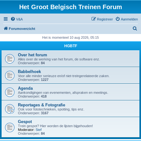
Het Groot Belgisch Treinen Forum
V&A
Registreer
Aanmelden
Z
Forumoverzicht
o
Het is momenteel 10 aug 2026, 05:15
e
HGBTF
k
Over het forum
Alles over de werking van het forum, de software enz.
Onderwerpen:
84
Babbelhoek
Voor alle minder serieuze en/of niet-treingerelateerde zaken.
Onderwerpen:
1227
Agenda
Aankondigingen van evenementen, afspraken en meetings.
Onderwerpen:
418
Reportages & Fotografie
Ook voor fototechnieken, spotting, tips enz.
Onderwerpen:
3167
Gespot
Trein gespot? Hier worden de lijsten bijgehouden!
Moderator:
Stef
Onderwerpen:
84