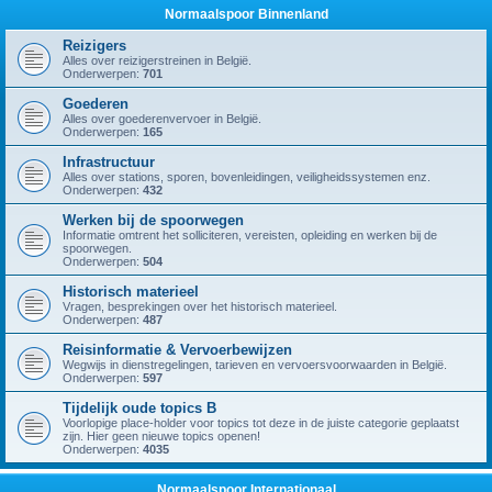
Normaalspoor Binnenland
Reizigers
Alles over reizigerstreinen in België.
Onderwerpen:
701
Goederen
Alles over goederenvervoer in België.
Onderwerpen:
165
Infrastructuur
Alles over stations, sporen, bovenleidingen, veiligheidssystemen enz.
Onderwerpen:
432
Werken bij de spoorwegen
Informatie omtrent het solliciteren, vereisten, opleiding en werken bij de
spoorwegen.
Onderwerpen:
504
Historisch materieel
Vragen, besprekingen over het historisch materieel.
Onderwerpen:
487
Reisinformatie & Vervoerbewijzen
Wegwijs in dienstregelingen, tarieven en vervoersvoorwaarden in België.
Onderwerpen:
597
Tijdelijk oude topics B
Voorlopige place-holder voor topics tot deze in de juiste categorie geplaatst
zijn. Hier geen nieuwe topics openen!
Onderwerpen:
4035
Normaalspoor Internationaal