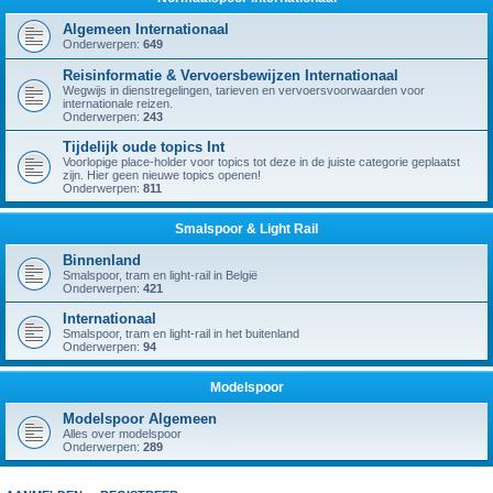
Algemeen Internationaal
Onderwerpen:
649
Reisinformatie & Vervoersbewijzen Internationaal
Wegwijs in dienstregelingen, tarieven en vervoersvoorwaarden voor
internationale reizen.
Onderwerpen:
243
Tijdelijk oude topics Int
Voorlopige place-holder voor topics tot deze in de juiste categorie geplaatst
zijn. Hier geen nieuwe topics openen!
Onderwerpen:
811
Smalspoor & Light Rail
Binnenland
Smalspoor, tram en light-rail in België
Onderwerpen:
421
Internationaal
Smalspoor, tram en light-rail in het buitenland
Onderwerpen:
94
Modelspoor
Modelspoor Algemeen
Alles over modelspoor
Onderwerpen:
289