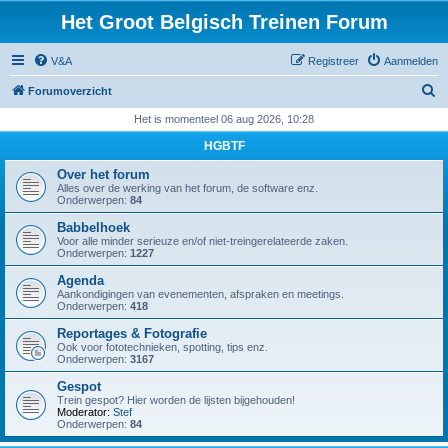
Het Groot Belgisch Treinen Forum
V&A
Registreer
Aanmelden
Z
Forumoverzicht
o
Het is momenteel 06 aug 2026, 10:28
e
HGBTF
k
Over het forum
Alles over de werking van het forum, de software enz.
Onderwerpen:
84
Babbelhoek
Voor alle minder serieuze en/of niet-treingerelateerde zaken.
Onderwerpen:
1227
Agenda
Aankondigingen van evenementen, afspraken en meetings.
Onderwerpen:
418
Reportages & Fotografie
Ook voor fototechnieken, spotting, tips enz.
Onderwerpen:
3167
Gespot
Trein gespot? Hier worden de lijsten bijgehouden!
Moderator:
Stef
Onderwerpen:
84