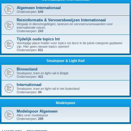
Algemeen Internationaal
Onderwerpen:
649
Reisinformatie & Vervoersbewijzen Internationaal
Wegwijs in dienstregelingen, tarieven en vervoersvoorwaarden voor
internationale reizen.
Onderwerpen:
243
Tijdelijk oude topics Int
Voorlopige place-holder voor topics tot deze in de juiste categorie geplaatst
zijn. Hier geen nieuwe topics openen!
Onderwerpen:
811
Smalspoor & Light Rail
Binnenland
Smalspoor, tram en light-rail in België
Onderwerpen:
421
Internationaal
Smalspoor, tram en light-rail in het buitenland
Onderwerpen:
94
Modelspoor
Modelspoor Algemeen
Alles over modelspoor
Onderwerpen:
289