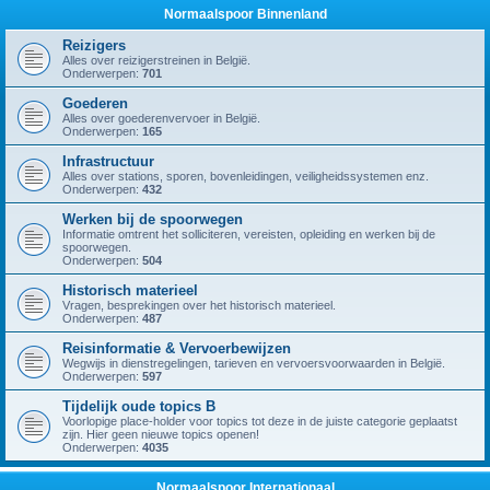
Normaalspoor Binnenland
Reizigers
Alles over reizigerstreinen in België.
Onderwerpen:
701
Goederen
Alles over goederenvervoer in België.
Onderwerpen:
165
Infrastructuur
Alles over stations, sporen, bovenleidingen, veiligheidssystemen enz.
Onderwerpen:
432
Werken bij de spoorwegen
Informatie omtrent het solliciteren, vereisten, opleiding en werken bij de
spoorwegen.
Onderwerpen:
504
Historisch materieel
Vragen, besprekingen over het historisch materieel.
Onderwerpen:
487
Reisinformatie & Vervoerbewijzen
Wegwijs in dienstregelingen, tarieven en vervoersvoorwaarden in België.
Onderwerpen:
597
Tijdelijk oude topics B
Voorlopige place-holder voor topics tot deze in de juiste categorie geplaatst
zijn. Hier geen nieuwe topics openen!
Onderwerpen:
4035
Normaalspoor Internationaal