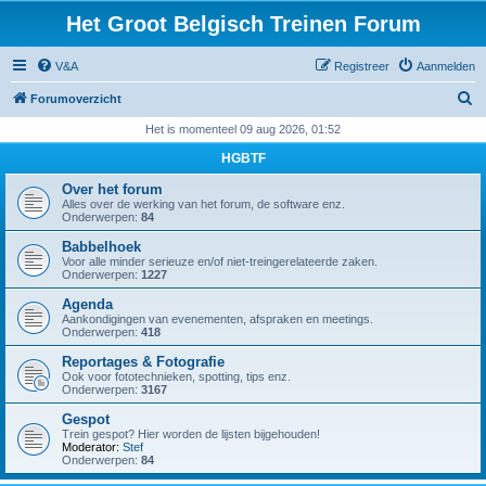
Het Groot Belgisch Treinen Forum
V&A
Registreer
Aanmelden
Z
Forumoverzicht
o
Het is momenteel 09 aug 2026, 01:52
e
HGBTF
k
Over het forum
Alles over de werking van het forum, de software enz.
Onderwerpen:
84
Babbelhoek
Voor alle minder serieuze en/of niet-treingerelateerde zaken.
Onderwerpen:
1227
Agenda
Aankondigingen van evenementen, afspraken en meetings.
Onderwerpen:
418
Reportages & Fotografie
Ook voor fototechnieken, spotting, tips enz.
Onderwerpen:
3167
Gespot
Trein gespot? Hier worden de lijsten bijgehouden!
Moderator:
Stef
Onderwerpen:
84