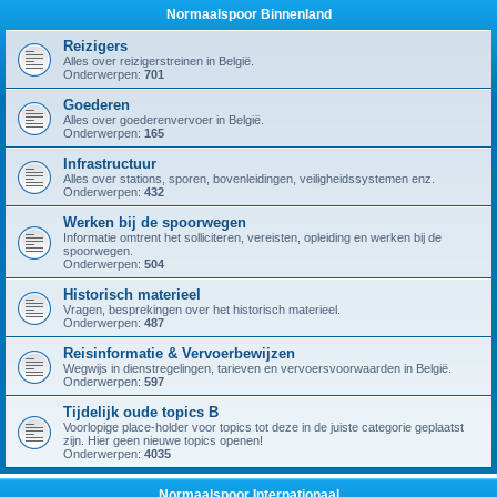
Normaalspoor Binnenland
Reizigers
Alles over reizigerstreinen in België.
Onderwerpen:
701
Goederen
Alles over goederenvervoer in België.
Onderwerpen:
165
Infrastructuur
Alles over stations, sporen, bovenleidingen, veiligheidssystemen enz.
Onderwerpen:
432
Werken bij de spoorwegen
Informatie omtrent het solliciteren, vereisten, opleiding en werken bij de
spoorwegen.
Onderwerpen:
504
Historisch materieel
Vragen, besprekingen over het historisch materieel.
Onderwerpen:
487
Reisinformatie & Vervoerbewijzen
Wegwijs in dienstregelingen, tarieven en vervoersvoorwaarden in België.
Onderwerpen:
597
Tijdelijk oude topics B
Voorlopige place-holder voor topics tot deze in de juiste categorie geplaatst
zijn. Hier geen nieuwe topics openen!
Onderwerpen:
4035
Normaalspoor Internationaal