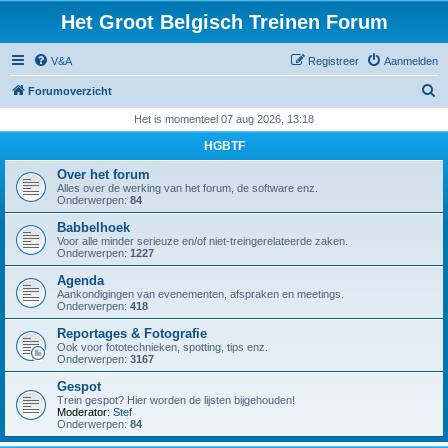
Het Groot Belgisch Treinen Forum
V&A
Registreer
Aanmelden
Z
Forumoverzicht
o
Het is momenteel 07 aug 2026, 13:18
e
HGBTF
k
Over het forum
Alles over de werking van het forum, de software enz.
Onderwerpen:
84
Babbelhoek
Voor alle minder serieuze en/of niet-treingerelateerde zaken.
Onderwerpen:
1227
Agenda
Aankondigingen van evenementen, afspraken en meetings.
Onderwerpen:
418
Reportages & Fotografie
Ook voor fototechnieken, spotting, tips enz.
Onderwerpen:
3167
Gespot
Trein gespot? Hier worden de lijsten bijgehouden!
Moderator:
Stef
Onderwerpen:
84