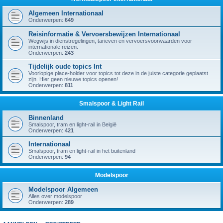
Algemeen Internationaal
Onderwerpen:
649
Reisinformatie & Vervoersbewijzen Internationaal
Wegwijs in dienstregelingen, tarieven en vervoersvoorwaarden voor
internationale reizen.
Onderwerpen:
243
Tijdelijk oude topics Int
Voorlopige place-holder voor topics tot deze in de juiste categorie geplaatst
zijn. Hier geen nieuwe topics openen!
Onderwerpen:
811
Smalspoor & Light Rail
Binnenland
Smalspoor, tram en light-rail in België
Onderwerpen:
421
Internationaal
Smalspoor, tram en light-rail in het buitenland
Onderwerpen:
94
Modelspoor
Modelspoor Algemeen
Alles over modelspoor
Onderwerpen:
289