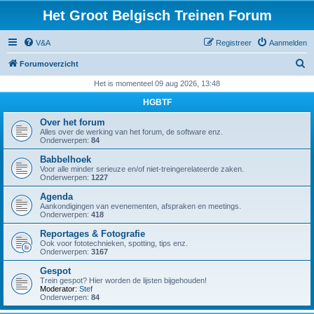
Het Groot Belgisch Treinen Forum
V&A
Registreer
Aanmelden
Z
Forumoverzicht
o
Het is momenteel 09 aug 2026, 13:48
e
HGBTF
k
Over het forum
Alles over de werking van het forum, de software enz.
Onderwerpen:
84
Babbelhoek
Voor alle minder serieuze en/of niet-treingerelateerde zaken.
Onderwerpen:
1227
Agenda
Aankondigingen van evenementen, afspraken en meetings.
Onderwerpen:
418
Reportages & Fotografie
Ook voor fototechnieken, spotting, tips enz.
Onderwerpen:
3167
Gespot
Trein gespot? Hier worden de lijsten bijgehouden!
Moderator:
Stef
Onderwerpen:
84