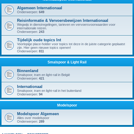
Algemeen Internationaal
Onderwerpen:
649
Reisinformatie & Vervoersbewijzen Internationaal
Wegwijs in dienstregelingen, tarieven en vervoersvoorwaarden voor
internationale reizen.
Onderwerpen:
243
Tijdelijk oude topics Int
Voorlopige place-holder voor topics tot deze in de juiste categorie geplaatst
zijn. Hier geen nieuwe topics openen!
Onderwerpen:
811
Smalspoor & Light Rail
Binnenland
Smalspoor, tram en light-rail in België
Onderwerpen:
421
Internationaal
Smalspoor, tram en light-rail in het buitenland
Onderwerpen:
94
Modelspoor
Modelspoor Algemeen
Alles over modelspoor
Onderwerpen:
289