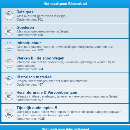
Normaalspoor Binnenland
Reizigers
Alles over reizigerstreinen in België.
Onderwerpen:
701
Goederen
Alles over goederenvervoer in België.
Onderwerpen:
165
Infrastructuur
Alles over stations, sporen, bovenleidingen, veiligheidssystemen enz.
Onderwerpen:
432
Werken bij de spoorwegen
Informatie omtrent het solliciteren, vereisten, opleiding en werken bij de
spoorwegen.
Onderwerpen:
504
Historisch materieel
Vragen, besprekingen over het historisch materieel.
Onderwerpen:
487
Reisinformatie & Vervoerbewijzen
Wegwijs in dienstregelingen, tarieven en vervoersvoorwaarden in België.
Onderwerpen:
597
Tijdelijk oude topics B
Voorlopige place-holder voor topics tot deze in de juiste categorie geplaatst
zijn. Hier geen nieuwe topics openen!
Onderwerpen:
4035
Normaalspoor Internationaal