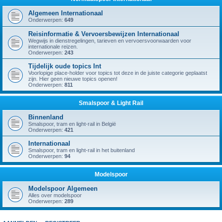
Algemeen Internationaal
Onderwerpen:
649
Reisinformatie & Vervoersbewijzen Internationaal
Wegwijs in dienstregelingen, tarieven en vervoersvoorwaarden voor
internationale reizen.
Onderwerpen:
243
Tijdelijk oude topics Int
Voorlopige place-holder voor topics tot deze in de juiste categorie geplaatst
zijn. Hier geen nieuwe topics openen!
Onderwerpen:
811
Smalspoor & Light Rail
Binnenland
Smalspoor, tram en light-rail in België
Onderwerpen:
421
Internationaal
Smalspoor, tram en light-rail in het buitenland
Onderwerpen:
94
Modelspoor
Modelspoor Algemeen
Alles over modelspoor
Onderwerpen:
289