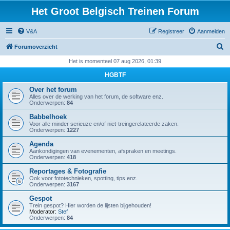
Het Groot Belgisch Treinen Forum
V&A
Registreer
Aanmelden
Z
Forumoverzicht
o
Het is momenteel 07 aug 2026, 01:39
e
HGBTF
k
Over het forum
Alles over de werking van het forum, de software enz.
Onderwerpen:
84
Babbelhoek
Voor alle minder serieuze en/of niet-treingerelateerde zaken.
Onderwerpen:
1227
Agenda
Aankondigingen van evenementen, afspraken en meetings.
Onderwerpen:
418
Reportages & Fotografie
Ook voor fototechnieken, spotting, tips enz.
Onderwerpen:
3167
Gespot
Trein gespot? Hier worden de lijsten bijgehouden!
Moderator:
Stef
Onderwerpen:
84