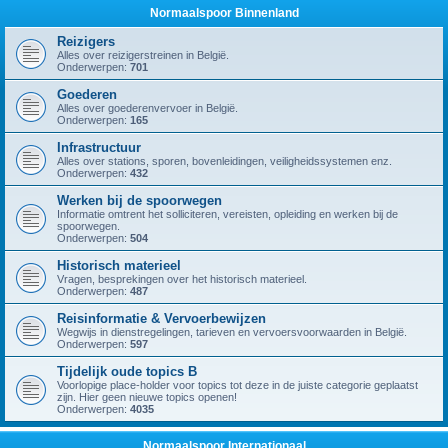
Normaalspoor Binnenland
Reizigers
Alles over reizigerstreinen in België.
Onderwerpen:
701
Goederen
Alles over goederenvervoer in België.
Onderwerpen:
165
Infrastructuur
Alles over stations, sporen, bovenleidingen, veiligheidssystemen enz.
Onderwerpen:
432
Werken bij de spoorwegen
Informatie omtrent het solliciteren, vereisten, opleiding en werken bij de
spoorwegen.
Onderwerpen:
504
Historisch materieel
Vragen, besprekingen over het historisch materieel.
Onderwerpen:
487
Reisinformatie & Vervoerbewijzen
Wegwijs in dienstregelingen, tarieven en vervoersvoorwaarden in België.
Onderwerpen:
597
Tijdelijk oude topics B
Voorlopige place-holder voor topics tot deze in de juiste categorie geplaatst
zijn. Hier geen nieuwe topics openen!
Onderwerpen:
4035
Normaalspoor Internationaal